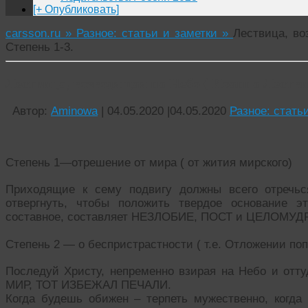
[+ Опубликовать]
carsson.ru »
Разное: статьи и заметки »
Лествица, во
Степень 1-3.
Лествица, возводящая на Небо ( Иоанна Лестви
Автор:
Aminowa
|
04.05.2020
|
04.05.2020
Разное: стать
Степень 1—отрешение от мира ( от жития мирского)
Приходящие к сему подвигу должны всего отречься
отвергнуть, чтобы положить твердое основание э
составное, составляет НЕЗЛОБИЕ, ПОСТ и ЦЕЛОМУД
Степень 2 — о беспристрастности ( т.е. Отложении поп
Последуй Христу, непременно взирая на Небо и о
МИР, ТОТ ИЗБЕЖАЛ ПЕЧАЛИ.
Когда будешь обижен – терпеть мужественно, когда 