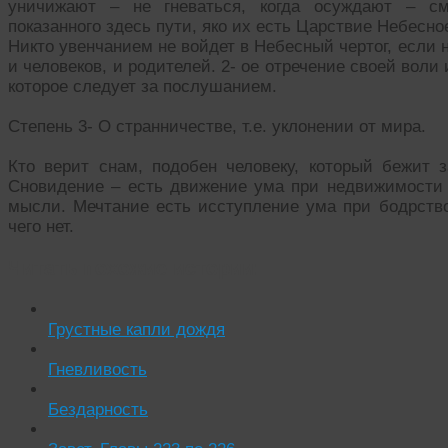
уничижают – не гневаться, когда осуждают – см
показанного здесь пути, яко их есть Царствие Небесно
Никто увенчанием не войдет в Небесный чертог, если 
и человеков, и родителей. 2- ое отречение своей воли 
которое следует за послушанием.
Степень 3- О странничестве, т.е. уклонении от мира.
Кто верит снам, подобен человеку, который бежит з
Сновидение – есть движение ума при недвижимости 
мысли. Мечтание есть исступление ума при бодрство
чего нет.
Читать похожие истории:
Грустные капли дождя
Гневливость
Бездарность