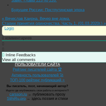
Завет. Главы 223 по 226.
Будущее России: Постпутинская эпоха
«
Вячеслав Каирна. Вечер вне дома.
Стадии принятия одиночества. Часть 1. (01.03.2020г.)
»
Login
0
комментариев
Inline Feedbacks
View all comments
ПОЛЬЗОВАТЕЛИ САЙТА
Рейтинг писателей сайта 🏆
Активность пользователей 🚀
ТОП-100 рейтинг публикаций ⭐
Вы писатель, поэт, начинающий автор?
Ищете где опубликовать свои работы в интернете?!
carsson.ru
← публиковать прозу
StihiRu.pro
← здесь поэзия и стихи