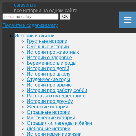
carsson.ru
все истории на одном сайте
OK
Перейти к содержимому
Истории из жизни
Грустные истории
Смешные истории
Истории про животных
Истории о здоровье
Беременность и роды
Истории про детей
Истории про школу
Студенческие годы
Истории про армию
Истории про работу, хобби
Рассказы о путешествиях
Истории про дружбу
Жестокие истории
Страшные истории
Мистические истории
Страшилки, легенды и байки
Любовные истории
Истории измен из жизни