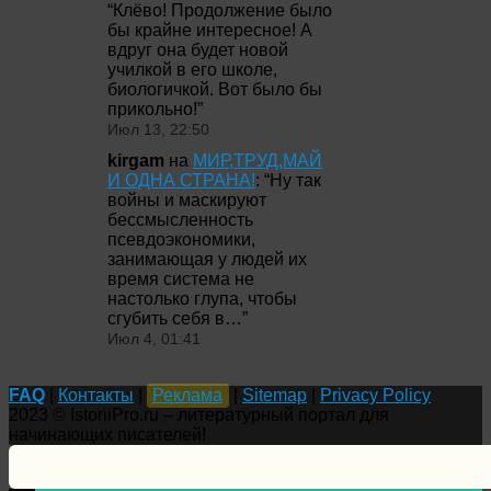
“
Клёво! Продолжение было
бы крайне интересное! А
вдруг она будет новой
училкой в его школе,
биологичкой. Вот было бы
прикольно!
”
Июл 13, 22:50
kirgam
на
МИР,ТРУД,МАЙ
И ОДНА СТРАНА!
: “
Ну так
войны и маскируют
бессмысленность
псевдоэкономики,
занимающая у людей их
время система не
настолько глупа, чтобы
сгубить себя в…
”
Июл 4, 01:41
FAQ
|
Контакты
|
Реклама
|
Sitemap
|
Privacy Policy
2023 © IstoriiPro.ru – литературный портал для
начинающих писателей!