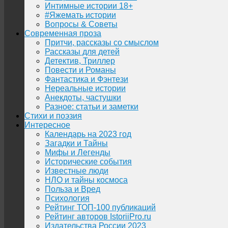
Интимные истории 18+
#Яжемать истории
Вопросы & Советы
Современная проза
Притчи, рассказы со смыслом
Рассказы для детей
Детектив, Триллер
Повести и Романы
Фантастика и Фэнтези
Нереальные истории
Анекдоты, частушки
Разное: статьи и заметки
Стихи и поэзия
Интересное
Календарь на 2023 год
Загадки и Тайны
Мифы и Легенды
Исторические события
Известные люди
НЛО и тайны космоса
Польза и Вред
Психология
Рейтинг ТОП-100 публикаций
Рейтинг авторов IstoriiPro.ru
Издательства России 2023