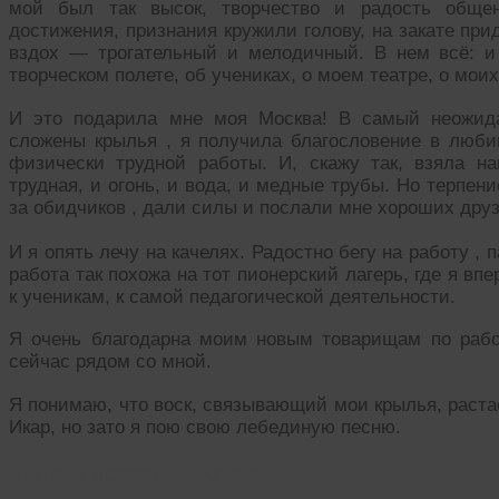
мой был так высок, творчество и радость общен
достижения, признания кружили голову, на закате пр
вздох — трогательный и мелодичный. В нем всё: и
творческом полете, об учениках, о моем театре, о моих
И это подарила мне моя Москва! В самый неожида
сложены крылья , я получила благословение в люб
физически трудной работы. И, скажу так, взяла н
трудная, и огонь, и вода, и медные трубы. Но терпен
за обидчиков , дали силы и послали мне хороших друз
И я опять лечу на качелях. Радостно бегу на работу , 
работа так похожа на тот пионерский лагерь, где я впе
к ученикам, к самой педагогической деятельности.
Я очень благодарна моим новым товарищам по работ
сейчас рядом со мной.
Я понимаю, что воск, связывающий мои крылья, растает
Икар, но зато я пою свою лебединую песню.
Читать похожие истории: