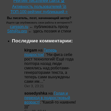
Рейтинг писателей сайта 🏆
Активность пользователей 🚀
ТОП-100 рейтинг публикаций ⭐
Вы писатель, поэт, начинающий автор?
Ищете где опубликовать свои работы в интернете?!
carsson.ru
← публиковать прозу
StihiRu.pro
← здесь поэзия и стихи
Последние комментарии:
kirgam
на
Теперь
подросток!
: “
Ни фига себе
рост технологий! Ещё года
полтора назад люди
смеялись над роботами-
генераторами текста, а
теперь сами вынуждены
сами им…
”
Окт 3, 23:21
sosedyshka
на
Голая и
переход в подростковый
возраст!
: “
Какой-то наивняк!
)))
”