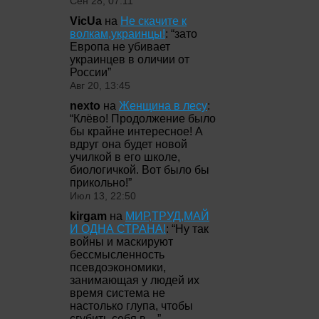
Сен 28, 07:11
VicUa
на
Не скачите к
волкам,украинцы!
: “
зато
Европа не убивает
украинцев в оличии от
России
”
Авг 20, 13:45
nexto
на
Женщина в лесу
:
“
Клёво! Продолжение было
бы крайне интересное! А
вдруг она будет новой
училкой в его школе,
биологичкой. Вот было бы
прикольно!
”
Июл 13, 22:50
kirgam
на
МИР,ТРУД,МАЙ
И ОДНА СТРАНА!
: “
Ну так
войны и маскируют
бессмысленность
псевдоэкономики,
занимающая у людей их
время система не
настолько глупа, чтобы
сгубить себя в…
”