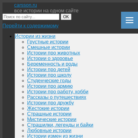
carsson.ru
все истории на одном сайте
OK
Перейти к содержимому
Истории из жизни
Грустные истории
Смешные истории
Истории про животных
Истории о здоровье
Беременность и роды
Истории про детей
Истории про школу
Студенческие годы
Истории про армию
Истории про работу, хобби
Рассказы о путешествиях
Истории про дружбу
Жестокие истории
Страшные истории
Мистические истории
Страшилки, легенды и байки
Любовные истории
Истории измен из жизни