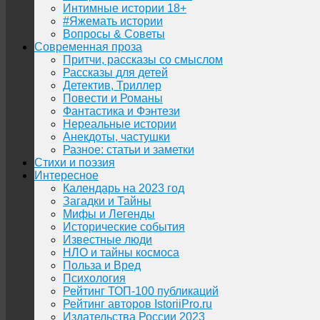
Интимные истории 18+
#Яжемать истории
Вопросы & Советы
Современная проза
Притчи, рассказы со смыслом
Рассказы для детей
Детектив, Триллер
Повести и Романы
Фантастика и Фэнтези
Нереальные истории
Анекдоты, частушки
Разное: статьи и заметки
Стихи и поэзия
Интересное
Календарь на 2023 год
Загадки и Тайны
Мифы и Легенды
Исторические события
Известные люди
НЛО и тайны космоса
Польза и Вред
Психология
Рейтинг ТОП-100 публикаций
Рейтинг авторов IstoriiPro.ru
Издательства России 2023