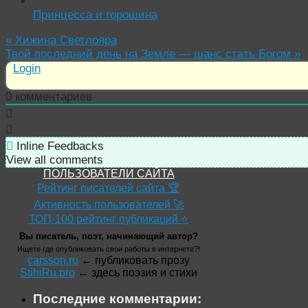
Принцесса и горошина
«
Хижина Светлояра
Твой последний день на Земле — шанс стать Богом
»
Login
0
комментариев
Inline Feedbacks
View all comments
ПОЛЬЗОВАТЕЛИ САЙТА
Рейтинг писателей сайта 🏆
Активность пользователей 🚀
ТОП-100 рейтинг публикаций ⭐
Вы писатель, поэт, начинающий автор?
Ищете где опубликовать свои работы в интернете?!
carsson.ru
← публиковать прозу
StihiRu.pro
← здесь поэзия и стихи
Последние комментарии: