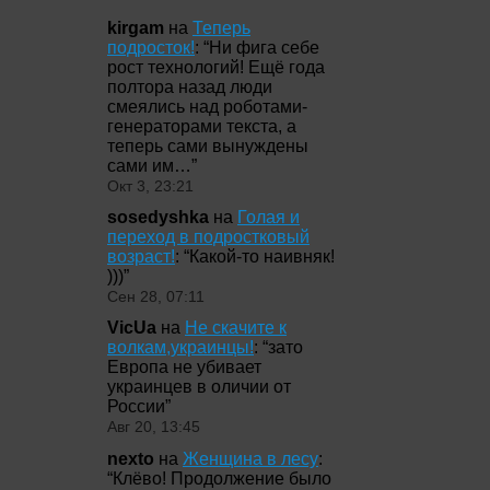
kirgam
на
Теперь
подросток!
: “
Ни фига себе
рост технологий! Ещё года
полтора назад люди
смеялись над роботами-
генераторами текста, а
теперь сами вынуждены
сами им…
”
Окт 3, 23:21
sosedyshka
на
Голая и
переход в подростковый
возраст!
: “
Какой-то наивняк!
)))
”
Сен 28, 07:11
VicUa
на
Не скачите к
волкам,украинцы!
: “
зато
Европа не убивает
украинцев в оличии от
России
”
Авг 20, 13:45
nexto
на
Женщина в лесу
:
“
Клёво! Продолжение было