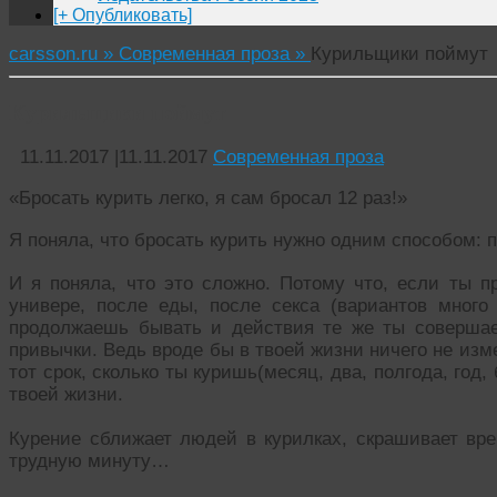
[+ Опубликовать]
carsson.ru »
Современная проза »
Курильщики поймут
Курильщики поймут
11.11.2017
|
11.11.2017
Современная проза
«Бросать курить легко, я сам бросал 12 раз!»
Я поняла, что бросать курить нужно одним способом: п
И я поняла, что это сложно. Потому что, если ты п
универе, после еды, после секса (вариантов много
продолжаешь бывать и действия те же ты совершае
привычки. Ведь вроде бы в твоей жизни ничего не измен
тот срок, сколько ты куришь(месяц, два, полгода, го
твоей жизни.
Курение сближает людей в курилках, скрашивает вре
трудную минуту…