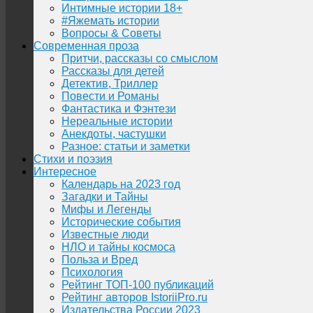
Интимные истории 18+
#Яжемать истории
Вопросы & Советы
Современная проза
Притчи, рассказы со смыслом
Рассказы для детей
Детектив, Триллер
Повести и Романы
Фантастика и Фэнтези
Нереальные истории
Анекдоты, частушки
Разное: статьи и заметки
Стихи и поэзия
Интересное
Календарь на 2023 год
Загадки и Тайны
Мифы и Легенды
Исторические события
Известные люди
НЛО и тайны космоса
Польза и Вред
Психология
Рейтинг ТОП-100 публикаций
Рейтинг авторов IstoriiPro.ru
Издательства России 2023