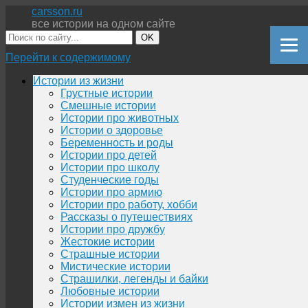
carsson.ru
все истории на одном сайте
OK
Перейти к содержимому
Истории из жизни
Грустные истории
Смешные истории
Истории про животных
Истории о здоровье
Беременность и роды
Истории про детей
Истории про школу
Студенческие годы
Истории про армию
Истории про работу, хобби
Рассказы о путешествиях
Истории про дружбу
Жестокие истории
Страшные истории
Мистические истории
Страшилки, легенды и байки
Любовные истории
Истории измен из жизни