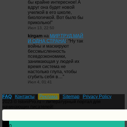
бы крайне интересное! А
вдруг она будет новой
училкой в его школе,
биологичкой. Вот было бы
прикольно!
”
Июл 13, 22:50
kirgam
на
МИР,ТРУД,МАЙ
И ОДНА СТРАНА!
: “
Ну так
войны и маскируют
бессмысленность
псевдоэкономики,
занимающая у людей их
время система не
настолько глупа, чтобы
сгубить себя в…
”
Июл 4, 01:41
FAQ
|
Контакты
|
Реклама
|
Sitemap
|
Privacy Policy
2023 © IstoriiPro.ru – литературный портал для
начинающих писателей!
0