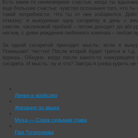
Есть какое-то неимоверное счастье, когда ты вдыха
еще большее счастье: чувство осознания того, что ты
такой потребности. Что ты от нее избавился. Дей
отмазку: я выкуриваю одну сигаретку в день с ве
сексом, часпиковой пробкой – потом доходит до абсу
носков, с днем рождения любимого хомячка – любая пр
За одной сигаретой приходит мысль: если я выкур
Помешает! Честно! После второй будет третья и т.д.
куришь. Обидно, когда после какого-то «некурящего
сигарета. И мысль: ну и что? Завтра я снова курить не 
Читать похожие истории:
Ленин и колёсико
Желания по акции
Муха — Сорок седьмая глава
Про Тугодумова