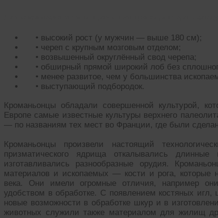
Для физического типа кроманьонцев характерны след
• высокий рост (у мужчин — выше 180 см);
• череп с крупным мозговым отделом;
• возвышенный округлённый свод черепа;
• обширный прямой широкий лоб без сплошног
• менее развитое, чем у большинства ископае
• выступающий подбородок.
Кроманьонцы обладали совершенной культурой, кот
Европе самые известные культуры верхнего палеолит
— по названиям тех мест во Франции, где были сдела
Кроманьонцы произвели настоящий технологичес
призматического ядрища откалывались длинные 
изготавливались разнообразные орудия. Кроманьо
материалов и ископаемых — кости и рога, которые 
века. Они имели огромные отличия, например они
удобством в обработке. С появлением костяных игл,
новые возможности в обработке шкур и в изготовлен
животных служили также материалом для жилищ дре