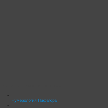
Читать похожие истории:
Нумерология Пифагора