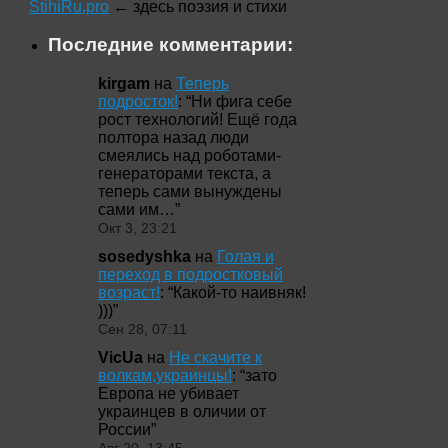
StihiRu.pro
← здесь поэзия и стихи
Последние комментарии:
kirgam
на
Теперь
подросток!
: “
Ни фига себе
рост технологий! Ещё года
полтора назад люди
смеялись над роботами-
генераторами текста, а
теперь сами вынуждены
сами им…
”
Окт 3, 23:21
sosedyshka
на
Голая и
переход в подростковый
возраст!
: “
Какой-то наивняк!
)))
”
Сен 28, 07:11
VicUa
на
Не скачите к
волкам,украинцы!
: “
зато
Европа не убивает
украинцев в оличии от
России
”