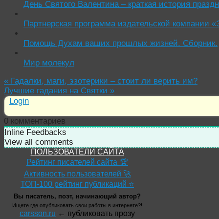
День Святого Валентина – краткая история празд
Партнерская программа издательской компании «
Помощь Духам ваших прошлых жизней. Сборник.
Мир молекул
«
Гадалки, маги, эзотерики – стоит ли верить им?
Лучшие гадания на Святки
»
Login
0
комментариев
Inline Feedbacks
View all comments
ПОЛЬЗОВАТЕЛИ САЙТА
Рейтинг писателей сайта 🏆
Активность пользователей 🚀
ТОП-100 рейтинг публикаций ⭐
Вы писатель, поэт, начинающий автор?
Ищете где опубликовать свои работы в интернете?!
carsson.ru
← публиковать прозу