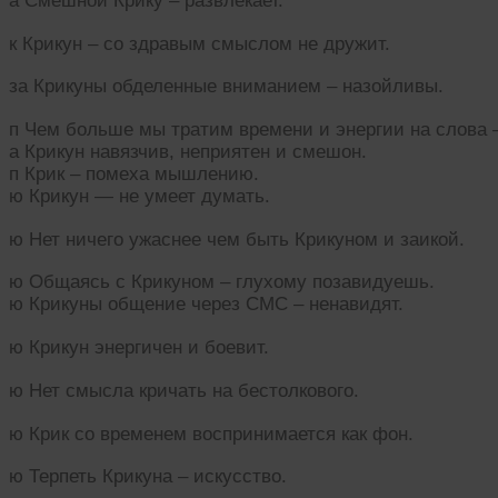
а Смешной Крику – развлекает.
к Крикун – со здравым смыслом не дружит.
за Крикуны обделенные вниманием – назойливы.
п Чем больше мы тратим времени и энергии на слова –
а Крикун навязчив, неприятен и смешон.
п Крик – помеха мышлению.
ю Крикун — не умеет думать.
ю Нет ничего ужаснее чем быть Крикуном и заикой.
ю Общаясь с Крикуном – глухому позавидуешь.
ю Крикуны общение через СМС – ненавидят.
ю Крикун энергичен и боевит.
ю Нет смысла кричать на бестолкового.
ю Крик со временем воспринимается как фон.
ю Терпеть Крикуна – искусство.