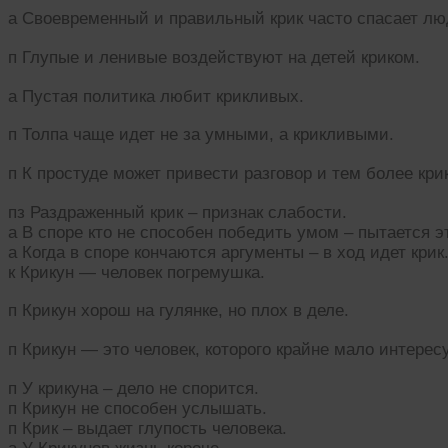
а Своевременный и правильный крик часто спасает лю
п Глупые и ленивые воздействуют на детей криком.
а Пустая политика любит крикливых.
п Толпа чаще идет не за умными, а крикливыми.
п К простуде может привести разговор и тем более кри
пз Раздраженный крик – признак слабости.
а В споре кто не способен победить умом – пытается э
а Когда в споре кончаются аргументы – в ход идет крик
к Крикун — человек погремушка.
п Крикун хорош на гулянке, но плох в деле.
п Крикун — это человек, которого крайне мало интересу
п У крикуна – дело не спорится.
п Крикун не способен услышать.
п Крик – выдает глупость человека.