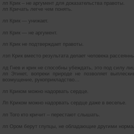
лп Крик – не аргумент для доказательства правоты.
лп Кричать легче чем понять.
лп Крик — унижает.
лп Крик — не аргумент.
лп Крик не подтверждает правоты.
лзп Крик вместо результата делает человека рассея
лд Гнев и крик не способны убеждать, это под силу л
лп Этикет, вопреки природе не позволяет выплески
возмущение, рукоприкладство…
лп Криком можно надорвать сердце.
Лп Криком можно надорвать сердце даже в веселье.
лп Того кто кричит – перестают слышать.
лп Ором берут глупцы, не обладающие другими норма