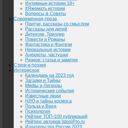
Интимные истории 18+
#Яжемать истории
Вопросы & Советы
Современная проза
Притчи, рассказы со смыслом
Рассказы для детей
Детектив, Триллер
Повести и Романы
Фантастика и Фэнтези
Нереальные истории
Анекдоты, частушки
Разное: статьи и заметки
Стихи и поэзия
Интересное
Календарь на 2023 год
Загадки и Тайны
Мифы и Легенды
Исторические события
Известные люди
НЛО и тайны космоса
Польза и Вред
Психология
Рейтинг ТОП-100 публикаций
Рейтинг авторов IstoriiPro.ru
Издательства России 2023