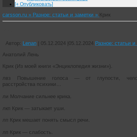
[+ Опубликовать]
carsson.ru »
Разное: статьи и заметки »
Крик
Крик
Автор:
Lenan
|
05.12.2024
|
05.12.2024
Разное: статьи и
Анатолий Лень
Крик (Из моей книги «Энциклопедия жизни»).
лвз Повышение голоса — от глупости, человек
расстройства психики…
ли Молчание сильнее крика.
лкп Крик — затыкает уши.
лп Крик мешает понять смысл речи.
лп Крик — слабость.