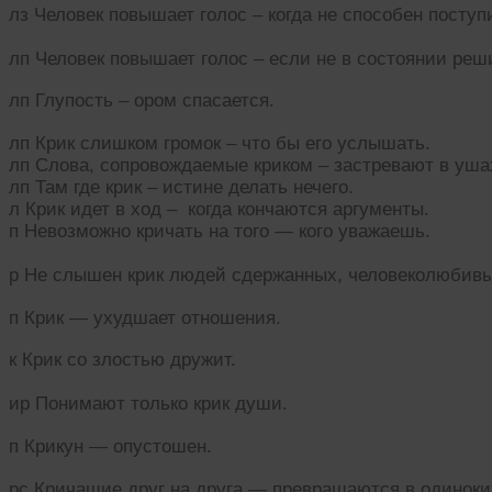
лз Человек повышает голос – когда не способен посту
лп Человек повышает голос – если не в состоянии реш
лп Глупость – ором спасается.
лп Крик слишком громок – что бы его услышать.
лп Слова, сопровождаемые криком – застревают в уша
лп Там где крик – истине делать нечего.
л Крик идет в ход – когда кончаются аргументы.
п Невозможно кричать на того — кого уважаешь.
р Не слышен крик людей сдержанных, человеколюбив
п Крик — ухудшает отношения.
к Крик со злостью дружит.
ир Понимают только крик души.
п Крикун — опустошен.
рс Кричащие друг на друга — превращаются в одиноки