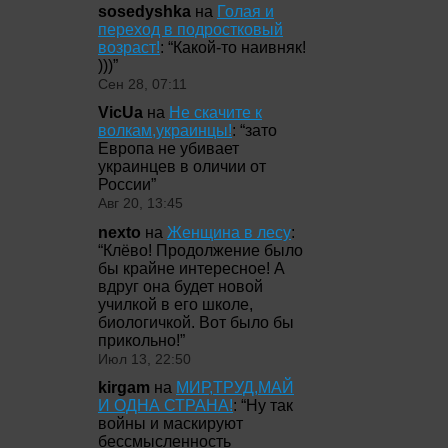
sosedyshka
на
Голая и
переход в подростковый
возраст!
: “
Какой-то наивняк!
)))
”
Сен 28, 07:11
VicUa
на
Не скачите к
волкам,украинцы!
: “
зато
Европа не убивает
украинцев в оличии от
России
”
Авг 20, 13:45
nexto
на
Женщина в лесу
:
“
Клёво! Продолжение было
бы крайне интересное! А
вдруг она будет новой
училкой в его школе,
биологичкой. Вот было бы
прикольно!
”
Июл 13, 22:50
kirgam
на
МИР,ТРУД,МАЙ
И ОДНА СТРАНА!
: “
Ну так
войны и маскируют
бессмысленность