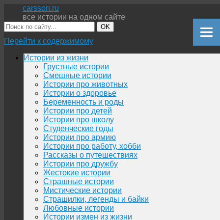
carsson.ru
все истории на одном сайте
OK
Перейти к содержимому
Истории из жизни
Грустные истории
Смешные истории
Истории про животных
Истории о здоровье
Беременность и роды
Истории про детей
Истории про школу
Студенческие годы
Истории про армию
Истории про работу, хобби
Рассказы о путешествиях
Истории про дружбу
Жестокие истории
Страшные истории
Мистические истории
Страшилки, легенды и байки
Любовные истории
Истории измен из жизни