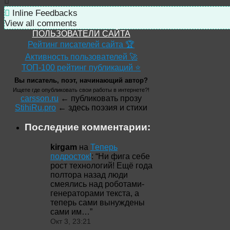
Inline Feedbacks
View all comments
ПОЛЬЗОВАТЕЛИ САЙТА
Рейтинг писателей сайта 🏆
Активность пользователей 🚀
ТОП-100 рейтинг публикаций ⭐
Вы писатель, поэт, начинающий автор?
Ищете где опубликовать свои работы в интернете?!
carsson.ru
← публиковать прозу
StihiRu.pro
← здесь поэзия и стихи
Последние комментарии:
kirgam
на
Теперь
подросток!
: “
Ни фига себе
рост технологий! Ещё года
полтора назад люди
смеялись над роботами-
генераторами текста, а
теперь сами вынуждены
сами им…
”
Окт 3, 23:21