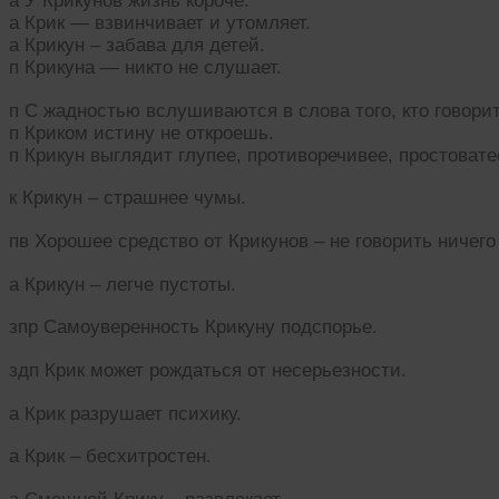
а У Крикунов жизнь короче.
а Крик — взвинчивает и утомляет.
а Крикун – забава для детей.
п Крикуна — никто не слушает.
п С жадностью вслушиваются в слова того, кто говорит
п Криком истину не откроешь.
п Крикун выглядит глупее, противоречивее, простоват
к Крикун – страшнее чумы.
пв Хорошее средство от Крикунов – не говорить ничего
а Крикун – легче пустоты.
зпр Самоуверенность Крикуну подспорье.
здп Крик может рождаться от несерьезности.
а Крик разрушает психику.
а Крик – бесхитростен.