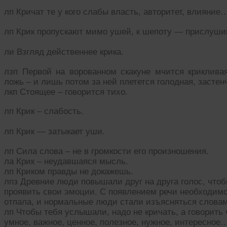
лп Кричат те у кого слабы власть, авторитет, влияние
лп Крик пропускают мимо ушей, к шепоту — прислуши
ли Взгляд действеннее крика.
лзп Первой на ворованном скакуне мчится криклив
ложь – и лишь потом за ней плетется голодная, застен
лкп Стоящее – говорится тихо.
лп Крик – слабость.
лп Крик — затыкает уши.
лп Сила слова – не в громкости его произношения.
ла Крик – неудавшаяся мысль.
лп Криком правды не докажешь.
лпз Древние люди повышали друг на друга голос, что
проявить свои эмоции. С появлением речи необходимо
отпала, и нормальные люди стали изъясняться слова
лп Чтобы тебя услышали, надо не кричать, а говорить
умное, важное, ценное, полезное, нужное, интересное