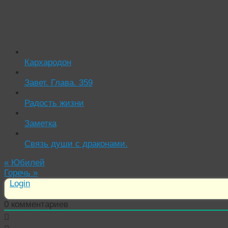
Читать похожие истории:
Кархародон
Завет. Глава. 359
Радость жизни
Заметка
Связь души с драконами.
«
Юбилей
Горечь
»
Login
0
комментариев