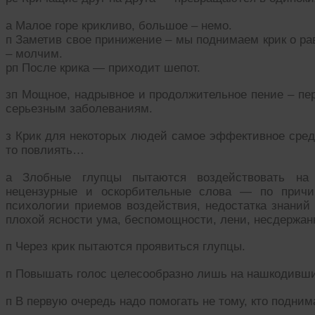
а Малое горе крикливо, большое – немо.
п Заметив свое принижение – мы поднимаем крик о рав
– молчим.
рп После крика — приходит шепот.
зп Мощное, надрывное и продолжительное пение – пер
серьезным заболеваниям.
з Крик для некоторых людей самое эффективное средс
то повлиять…
а Злобные глупцы пытаются воздействовать на 
нецензурные и оскорбительные слова — по причин
психологии приемов воздействия, недостатка знаний
плохой ясности ума, беспомощности, лени, несдержа
п Через крик пытаются проявиться глупцы.
п Повышать голос целесообразно лишь на нашкодивш
п В первую очередь надо помогать не тому, кто поднима