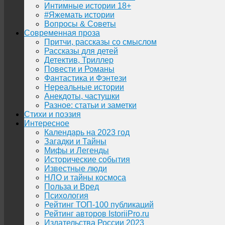
Интимные истории 18+
#Яжемать истории
Вопросы & Советы
Современная проза
Притчи, рассказы со смыслом
Рассказы для детей
Детектив, Триллер
Повести и Романы
Фантастика и Фэнтези
Нереальные истории
Анекдоты, частушки
Разное: статьи и заметки
Стихи и поэзия
Интересное
Календарь на 2023 год
Загадки и Тайны
Мифы и Легенды
Исторические события
Известные люди
НЛО и тайны космоса
Польза и Вред
Психология
Рейтинг ТОП-100 публикаций
Рейтинг авторов IstoriiPro.ru
Издательства России 2023