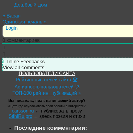
Дешёвый дом
«
Варан
Одинокая печаль
»
Login
0
комментариев
Inline Feedbacks
View all comments
ПОЛЬЗОВАТЕЛИ САЙТА
Рейтинг писателей сайта 🏆
Активность пользователей 🚀
ТОП-100 рейтинг публикаций ⭐
Вы писатель, поэт, начинающий автор?
Ищете где опубликовать свои работы в интернете?!
carsson.ru
← публиковать прозу
StihiRu.pro
← здесь поэзия и стихи
Последние комментарии: