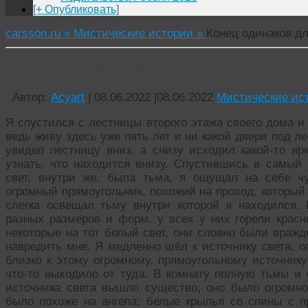
[+ Опубликовать]
carsson.ru »
Мистические истории »
Конец одинаков д
Конец одинаков для всех…
Автор:
Acyart
|
08.06.2022
|
08.06.2022
Мистические ис
Я спустился с лестницы второго этажа своего дома и
ведь живу здесь уже пять лет и ни какой двери под л
увидел лестницу вниз, а снизу исходил какой-то яр
узнать, что находится внизу. Спустившись в самый 
свет, внутри же, была тьма, я ощущал на себе ч
огромный прямоугольник, похожий на проход, который 
слегка освещал тьму внутри которой я находился. 
разных размеров и форм, у всех у них горели красн
некоторые на тот белый свет, они словно были вражд
навредить мне. Я медленно шёл к источнику света, о
близко к этому огромному, прямоугольному источнику 
что-то выходило от туда. В комнату полную тьмы и 
источника света вышло существо, оно было огромн
было похоже на ангела: белые крылья со спины с п