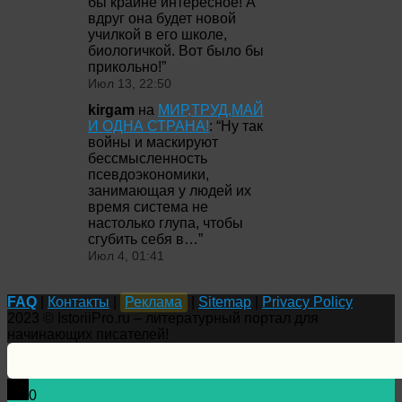
бы крайне интересное! А
вдруг она будет новой
училкой в его школе,
биологичкой. Вот было бы
прикольно!
”
Июл 13, 22:50
kirgam
на
МИР,ТРУД,МАЙ
И ОДНА СТРАНА!
: “
Ну так
войны и маскируют
бессмысленность
псевдоэкономики,
занимающая у людей их
время система не
настолько глупа, чтобы
сгубить себя в…
”
Июл 4, 01:41
FAQ
|
Контакты
|
Реклама
|
Sitemap
|
Privacy Policy
2023 © IstoriiPro.ru – литературный портал для
начинающих писателей!
0