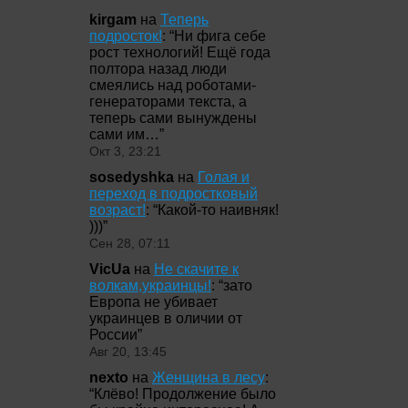
kirgam
на
Теперь
подросток!
: “
Ни фига себе
рост технологий! Ещё года
полтора назад люди
смеялись над роботами-
генераторами текста, а
теперь сами вынуждены
сами им…
”
Окт 3, 23:21
sosedyshka
на
Голая и
переход в подростковый
возраст!
: “
Какой-то наивняк!
)))
”
Сен 28, 07:11
VicUa
на
Не скачите к
волкам,украинцы!
: “
зато
Европа не убивает
украинцев в оличии от
России
”
Авг 20, 13:45
nexto
на
Женщина в лесу
:
“
Клёво! Продолжение было