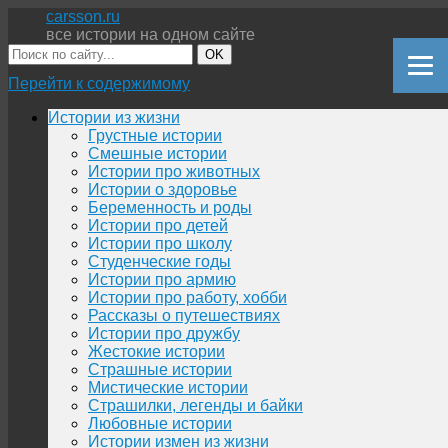
carsson.ru
все истории на одном сайте
OK
Перейти к содержимому
Истории из жизни
Грустные истории
Смешные истории
Истории про животных
Истории о здоровье
Беременность и роды
Истории про детей
Истории про школу
Студенческие годы
Истории про армию
Истории про работу, хобби
Рассказы о путешествиях
Истории про дружбу
Жестокие истории
Страшные истории
Мистические истории
Страшилки, легенды и байки
Любовные истории
Истории измен из жизни