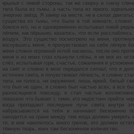
крылья с левой стороны, так же сверху и снизу спин
тела была из тьмы, а часть тела из яркого, идеальн
энергию звёзд. Я замер на месте, не в силах двигать
существа из тьмы, что были в той комнате, словно 
боялся его, но и одновременно испытывал покой рядом
лёгким, как пёрышко, казалось, что если расслаблюсь
воздух. Это существо посмотрело на меня, протянул
коснувшись меня, я прочувствовал на себе лёгкую бо
меня словно огромной иглой насквозь, после оно прот
меня и из моих глаз хлынули слёзы, я не мог их оста
слёз, испытывая горе, счастье, сожаления и успокоен
на свет и словно в мозг передался сигнал, что я до
источник света, я почувствовал лёгкость, я словно ста
тела, ни голоса, ни окружения, лишь яркий, белый све
что был не один, я словно был частью всех, а все б
разносящиеся повсюду, я стал частью коллективно
показали что бывает с теми, кто недостоин пройти че
когда пропадают последние лучи света внутри э
набрасываются на тебя и начинают бесконечно п
находится на грани между тем когда должен умереть
те, в ком накопилось много грехов, кто должен оста
тёмную тварь, коих там бесконечное количество.