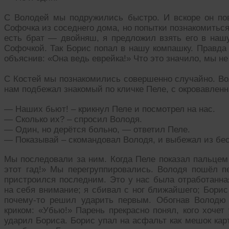
С Володей мы подружились быстро. И вскоре он по
Софочка из соседнего дома, но попытки познакомиться
есть брат — двойняш, я предложил взять его в нашу
Софочкой. Так Борис попал в нашу компашку. Правда 
объяснив: «Она ведь еврейка!» Что это значило, мы не
С Костей мы познакомились совершенно случайно. Воло
нам подбежал знакомый по кличке Пеле, с окровавлен
— Наших бьют! – крикнул Пеле и посмотрел на нас.
— Сколько их? – спросил Володя.
— Один, но дерётся больно, — ответил Пеле.
— Показывай – скомандовал Володя, и выбежал из бес
Мы последовали за ним. Когда Пеле показал пальцем 
этот гад!» Мы перегруппировались. Володя пошёл п
пристроился последним. Это у нас была отработанна
на себя внимание; я сбивал с ног ближайшего; Борис 
почему-то решил ударить первым. Обогнав Володю 
криком: «Убью!» Парень прекрасно понял, кого хочет
ударил Бориса. Борис упал на асфальт как мешок кар