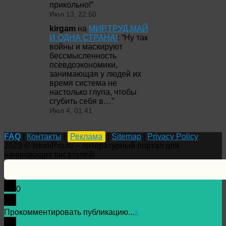
прикольно!
”
Июл 13, 22:50
kirgam
на
МИР,ТРУД,МАЙ
И ОДНА СТРАНА!
: “
Ну так
войны и маскируют
бессмысленность
псевдоэкономики,
занимающая у людей их
время система не
настолько глупа, чтобы
сгубить себя в…
”
Июл 4, 01:41
FAQ
|
Контакты
|
Реклама
|
Sitemap
|
Privacy Policy
2023 © IstoriiPro.ru – литературный портал для
начинающих писателей!
0
Прокомментировать публикацию...
x