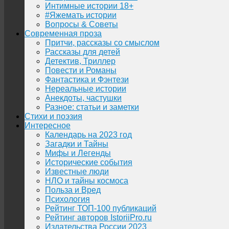
Интимные истории 18+
#Яжемать истории
Вопросы & Советы
Современная проза
Притчи, рассказы со смыслом
Рассказы для детей
Детектив, Триллер
Повести и Романы
Фантастика и Фэнтези
Нереальные истории
Анекдоты, частушки
Разное: статьи и заметки
Стихи и поэзия
Интересное
Календарь на 2023 год
Загадки и Тайны
Мифы и Легенды
Исторические события
Известные люди
НЛО и тайны космоса
Польза и Вред
Психология
Рейтинг ТОП-100 публикаций
Рейтинг авторов IstoriiPro.ru
Издательства России 2023