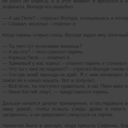
не убил ли Бориса, и в этот момент я врезался в н
асфальта, Володя его вырубил.
— А где Пеле? – спросил Володя, оглянувшись и поти
— Сбежал, козлина! – ответил я.
Когда парень открыл глаза, Володя задал ему логичный
— Ты чего тут кулачками машешь?
— А вы кто? – тихо спросил парень.
— Кореша Пеле, — ответил я.
— Хреновый у вас кореш! – ответил парень и сплюнул 
— Что ты с ним не поделил? – спросил Володя тоном 
— Сестре моей прохода не даёт. Я с ним поговорил бе
зажал её и начал мацать. Вот и получил.
— Всё ясно, ты поступил правильно, а нас Пеле ввёл 
— Меня Костей зовут, — представился парень.
Дальше начался диалог примирения, и последовало в
нему домой, чтобы отмыть следы драки и попить 
загорелись, и он предложил скинуться на тортик.
Чаепитие было в разгаре, когда пришла Софочка. Бо