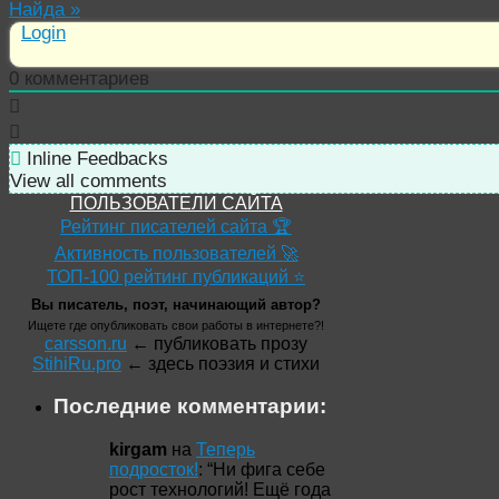
Найда
»
Login
0
комментариев
Inline Feedbacks
View all comments
ПОЛЬЗОВАТЕЛИ САЙТА
Рейтинг писателей сайта 🏆
Активность пользователей 🚀
ТОП-100 рейтинг публикаций ⭐
Вы писатель, поэт, начинающий автор?
Ищете где опубликовать свои работы в интернете?!
carsson.ru
← публиковать прозу
StihiRu.pro
← здесь поэзия и стихи
Последние комментарии:
kirgam
на
Теперь
подросток!
: “
Ни фига себе
рост технологий! Ещё года