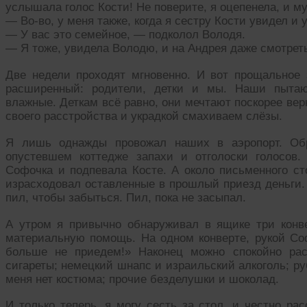
услышала голос Кости! Не поверите, я оцепенела, и м
— Во-во, у меня также, когда я сестру Кости увидел и
— У вас это семейное, — подколол Володя.
— Я тоже, увидела Володю, и на Андрея даже смотрет
Две недели проходят мгновенно. И вот прощальное з
расширенный: родители, детки и мы. Наши пытаю
влажные. Деткам всё равно, они мечтают поскорее вер
своего расстройства и украдкой смахиваем слёзы.
Я лишь однажды провожал наших в аэропорт. Обр
опустевшем коттедже запахи и отголоски голосов
Софочка и подпевала Косте. А около письменного ст
израсходовал оставленные в прошлый приезд деньги.
пил, чтобы забыться. Пил, пока не засыпал.
А утром я привычно обнаруживал в ящике три конв
материальную помощь. На одном конверте, рукой Соф
больше не приедем!» Наконец можно спокойно рас
сигареты; немецкий шнапс и израильский алкоголь; руба
меня нет костюма; прочие безделушки и шоколад.
И только теперь, я могу сесть за стол, и честно ра