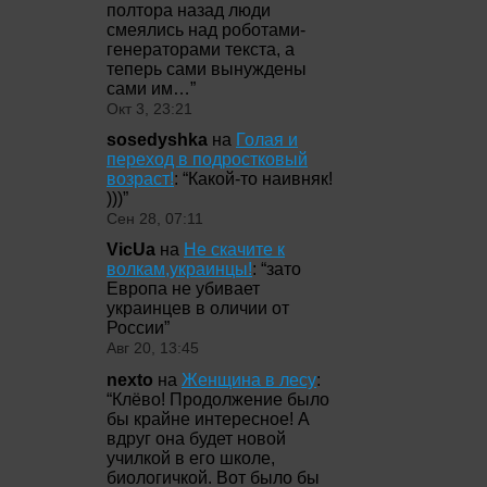
полтора назад люди
смеялись над роботами-
генераторами текста, а
теперь сами вынуждены
сами им…
”
Окт 3, 23:21
sosedyshka
на
Голая и
переход в подростковый
возраст!
: “
Какой-то наивняк!
)))
”
Сен 28, 07:11
VicUa
на
Не скачите к
волкам,украинцы!
: “
зато
Европа не убивает
украинцев в оличии от
России
”
Авг 20, 13:45
nexto
на
Женщина в лесу
:
“
Клёво! Продолжение было
бы крайне интересное! А
вдруг она будет новой
училкой в его школе,
биологичкой. Вот было бы