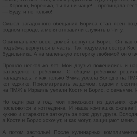
— Хорошо, Боренька, ты пиши чаще! – пропищала сест
— Буду, и не только!
Смысл загадочного обещания Бориса стал ясен поз
родном городе, а меня отправили служить в Читу.
Оригинальнее всех, домой вернулся Борис. Он как 
подъёма вернуться в часть. Так подумала сестра Кост
будильника. А на маленькую истерику любимой он отв
Прошло несколько лет. Мои друзья поженились и н
разведёнке с ребёнком. С общим ребёнком решил
наладилась, и как только Эмма увезла Володю на ПМ
коттеджике. Присматривать за домом, садом и скотин
на ПМЖ в Израиль уехали Костя и Борис, с семьями. 
Но один раз в год, мои приезжают из дальних кра
поселяются в коттеджике. И наша компашка оживает!
кухню и стараются заткнуть за пояс друг друга. Волод
а Костя и Борис хохочут, и как могут, защищают меня.
А потом застолье! После кулинарных комплименто