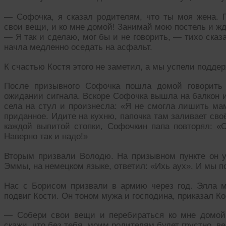
— Софочка, я сказал родителям, что ты моя жена. 
свои вещи, и ко мне домой! Занимай мою постель и ж
— Я так и сделаю, мог бы и не говорить, — тихо ска
начла медленно оседать на асфальт.
К счастью Костя этого не заметил, а мы успели подде
После призывного Софочка пошла домой говорить
ожидании сигнала. Вскоре Софочка вышла на балкон и
села на стул и произнесла: «Я не смогла лишить ма
приданное. Идите на кухню, папочка там заливает сво
каждой выпитой стопки, Софочкин папа повторял: «С
Наверно так и надо!»
Вторым призвали Володю. На призывном пункте он у
Эммы, на немецком языке, ответил: «Ихь аух». И мы по
Нас с Борисом призвали в армию через год. Элла м
подвиг Кости. Он тоном мужа и господина, приказал Ко
— Собери свои вещи и перебираться ко мне домой.
скажи, что без тебя, моим родителям будет грустно, в