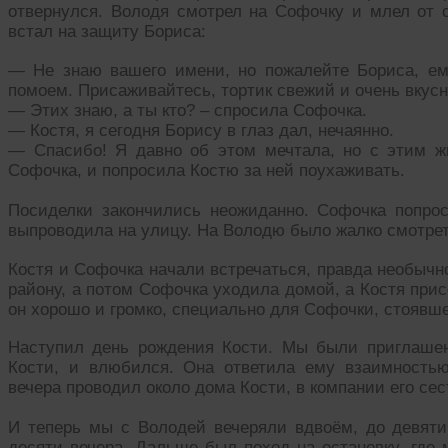
отвернулся. Володя смотрел на Софочку и млел от с
встал на защиту Бориса:
— Не знаю вашего имени, но пожалейте Бориса, ем
помоем. Присаживайтесь, тортик свежий и очень вкус
— Этих знаю, а ты кто? – спросила Софочка.
— Костя, я сегодня Борису в глаз дал, нечаянно.
— Спасибо! Я давно об этом мечтала, но с этим ж
Софочка, и попросила Костю за ней поухаживать.
Посиделки закончились неожиданно. Софочка попро
выпроводила на улицу. На Володю было жалко смотр
Костя и Софочка начали встречаться, правда необычн
району, а потом Софочка уходила домой, а Костя прис
он хорошо и громко, специально для Софочки, стоявше
Наступил день рождения Кости. Мы были приглашен
Кости, и влюбился. Она ответила ему взаимностью
вечера проводил около дома Кости, в компании его сес
И теперь мы с Володей вечеряли вдвоём, до девяти
десяти вечера. Дальше был поход на остановку, где