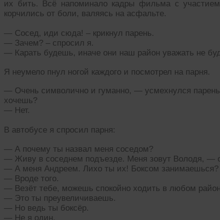
их бить. Всё напоминало кадры фильма с участием
корчились от боли, валяясь на асфальте.
— Сосед, иди сюда! – крикнул парень.
— Зачем? – спросил я.
— Карать будешь, иначе они наш район уважать не буд
Я неумело пнул ногой каждого и посмотрел на парня.
— Очень символично и гуманно, — усмехнулся парень.
хочешь?
— Нет.
В автобусе я спросил парня:
— А почему ты назвал меня соседом?
— Живу в соседнем подъезде. Меня зовут Володя, — о
— А меня Андреем. Лихо ты их! Боксом занимаешься?
— Вроде того.
— Везёт тебе, можешь спокойно ходить в любом район
— Это ты преувеличиваешь.
— Но ведь ты боксёр.
— Не я один.