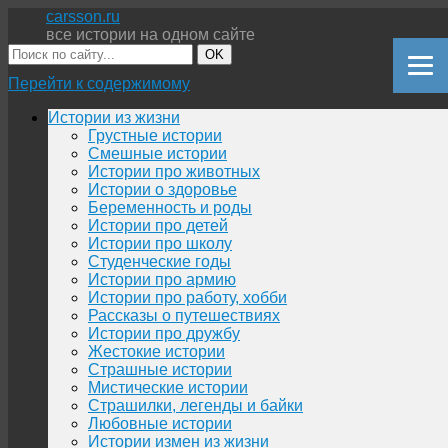
carsson.ru
все истории на одном сайте
OK
Перейти к содержимому
Истории из жизни
Грустные истории
Смешные истории
Истории про животных
Истории о здоровье
Беременность и роды
Истории про детей
Истории про школу
Студенческие годы
Истории про армию
Истории про работу, хобби
Рассказы о путешествиях
Истории про дружбу
Жестокие истории
Страшные истории
Мистические истории
Страшилки, легенды и байки
Любовные истории
Истории измен из жизни