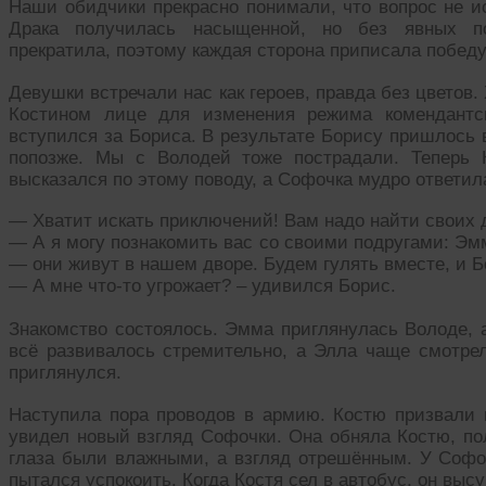
Наши обидчики прекрасно понимали, что вопрос не и
Драка получилась насыщенной, но без явных п
прекратила, поэтому каждая сторона приписала победу
Девушки встречали нас как героев, правда без цветов
Костином лице для изменения режима комендантск
вступился за Бориса. В результате Борису пришлось
попозже. Мы с Володей тоже пострадали. Теперь 
высказался по этому поводу, а Софочка мудро ответил
— Хватит искать приключений! Вам надо найти своих д
— А я могу познакомить вас со своими подругами: Эм
— они живут в нашем дворе. Будем гулять вместе, и Б
— А мне что-то угрожает? – удивился Борис.
Знакомство состоялось. Эмма приглянулась Володе, 
всё развивалось стремительно, а Элла чаще смотрел
приглянулся.
Наступила пора проводов в армию. Костю призвали 
увидел новый взгляд Софочки. Она обняла Костю, по
глаза были влажными, а взгляд отрешённым. У Софоч
пытался успокоить. Когда Костя сел в автобус, он высу