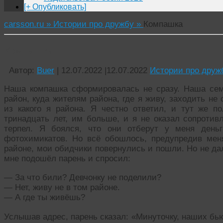
[+ Опубликовать]
carsson.ru »
Истории про дружбу »
Компашка
Компашка
Автор:
Buer
|
12.07.2022
|
12.07.2022
Истории про друж
Наша компашка сформировалась не сразу. Наша семь
район, куда жителям района, где я живу, заходить не
из какого я района. Я честно ответил, и тут же п
тринадцать лет, им больше, и я не оказал сопротив
терпел. Я боялся, что они отберут у меня день
фотохимикатов. Но всё обошлось, предупредив мен
районе, мои обидчики повернулись и пошли. Но не дал
мне подошёл парень и спросил:
— За что били? Девчонку не поделили?
— Нет, живу не в том районе.
— А где ты живёшь?
Услышав адрес, парень сказал: «Минуточку, наших бью