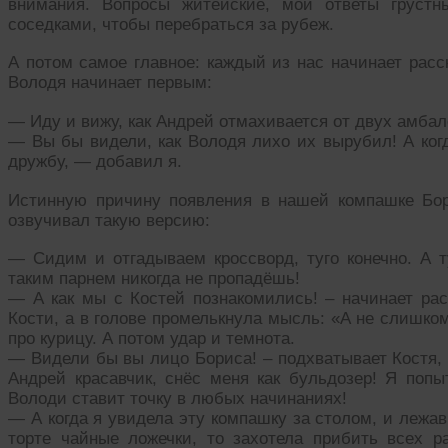
внимания. Вопросы житейские, мои ответы грустн
соседками, чтобы перебраться за рубеж.
А потом самое главное: каждый из нас начинает расс
Володя начинает первым:
— Иду и вижу, как Андрей отмахивается от двух амба
— Вы бы видели, как Володя лихо их вырубил! А ког
дружбу, — добавил я.
Истинную причину появления в нашей компашке Бо
озвучивал такую версию:
— Сидим и отгадываем кроссворд, туго конечно. А 
таким парнем никогда не пропадёшь!
— А как мы с Костей познакомились! – начинает рас
Кости, а в голове промелькнула мысль: «А не слишком
про курицу. А потом удар и темнота.
— Видели бы вы лицо Бориса! – подхватывает Костя, 
Андрей красавчик, снёс меня как бульдозер! Я попы
Володи ставит точку в любых начинаниях!
— А когда я увидела эту компашку за столом, и лежа
торте чайные ложечки, то захотела прибить всех 