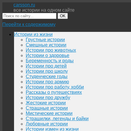
carsson.ru
все истории на одном сайте
OK
Перейти к содержимому
Истории из жизни
Грустные истории
Смешные истории
Истории про животных
Истории о здоровье
Беременность и роды
Истории про детей
Истории про школу
Студенческие годы
Истории про армию
Истории про работу, хобби
Рассказы о путешествиях
Истории про дружбу
Жестокие истории
Страшные истории
Мистические истории
Страшилки, легенды и байки
Любовные истории
Истории измен из жизни