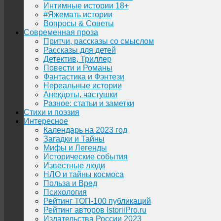
Интимные истории 18+
#Яжемать истории
Вопросы & Советы
Современная проза
Притчи, рассказы со смыслом
Рассказы для детей
Детектив, Триллер
Повести и Романы
Фантастика и Фэнтези
Нереальные истории
Анекдоты, частушки
Разное: статьи и заметки
Стихи и поэзия
Интересное
Календарь на 2023 год
Загадки и Тайны
Мифы и Легенды
Исторические события
Известные люди
НЛО и тайны космоса
Польза и Вред
Психология
Рейтинг ТОП-100 публикаций
Рейтинг авторов IstoriiPro.ru
Издательства России 2023