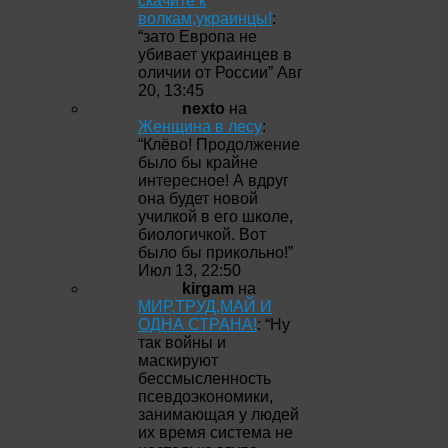
скачите к
волкам,украинцы!
:
“
зато Европа не
убивает украинцев в
оличии от России
”
Авг
20, 13:45
nexto
на
Женщина в лесу
:
“
Клёво! Продолжение
было бы крайне
интересное! А вдруг
она будет новой
училкой в его школе,
биологичкой. Вот
было бы прикольно!
”
Июл 13, 22:50
kirgam
на
МИР,ТРУД,МАЙ И
ОДНА СТРАНА!
: “
Ну
так войны и
маскируют
бессмысленность
псевдоэкономики,
занимающая у людей
их время система не