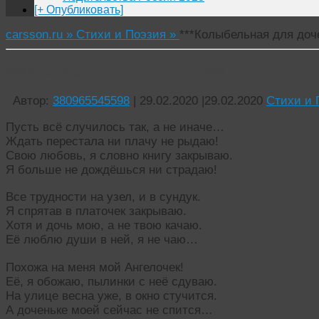
[+ Опубликовать]
carsson.ru »
Стихи и Поэзия »
***Колыбельная для до
***Колыбельная для дочери…***
Автор:
380965545598
|
29.02.2020
|
29.02.2020
Стихи и 
Пусть всё случилось так, а не иначе…
Ждать перестала ни плачу не рыдаю!
Свою любовь, я словно книгу закрываю.
Я больше не дождёшься ни страдаю!
Все трудности на узел, и в сундук.
Я спрятав в платочек закрываю.
Хотя и дочь мою, а не твою качаю.
Её люблю души в ней, я не чаю…
Похожа на меня мой Ангелочек!
Её, я обожаю, пылинки с неё сдуваю.
На улице весна уже, в окно стучится.
А доченьке моей сейчас не спится…