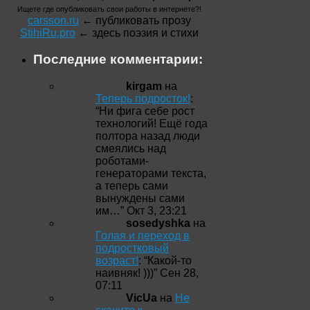
Ищете где опубликовать свои работы в интернете?!
carsson.ru
← публиковать прозу
StihiRu.pro
← здесь поэзия и стихи
Последние комментарии:
kirgam
на
Теперь подросток!
:
“
Ни фига себе рост
технологий! Ещё года
полтора назад люди
смеялись над
роботами-
генераторами текста,
а теперь сами
вынуждены сами
им…
”
Окт 3, 23:21
sosedyshka
на
Голая и переход в
подростковый
возраст!
: “
Какой-то
наивняк! )))
”
Сен 28,
07:11
VicUa
на
Не