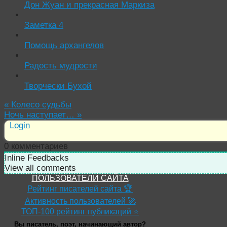
Дон Жуан и прекрасная Маркиза
Заметка 4
Помощь архангелов
Радость мудрости
Творчески Бухой
«
Колесо судьбы
Ночь наступает…
»
Login
0
комментариев
Inline Feedbacks
View all comments
ПОЛЬЗОВАТЕЛИ САЙТА
Рейтинг писателей сайта 🏆
Активность пользователей 🚀
ТОП-100 рейтинг публикаций ⭐
Вы писатель, поэт, начинающий автор?