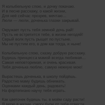
Я колыбельную спою, и дочку покачаю.
И в песне расскажу, о какой жизни,
Для неё сейчас прозрев, мечтаю…
Люли — люли, доченька глазки закрывай.
Окружает пусть тебя земной дочь рай!
Пусть не встретится тебе, в жизни негодяй!
Серый волк пусть рыщет по пустыне.
Мы не пустим его, в дом как тогда, и ныне!
Колыбельную спою, сказку добрую расскажу.
Будишь принцесса мамой всегда любимая…
Самая неповторимая, и очень красивая.
Тебя доченька люблю, самую нежную мою!
Вырастешь доченька, в школу пойдёшь.
Радостно маму будишь обнимать.
Оценками каждый день, радовать!
На фортепиано научу тебя играть.
Как цветочек будешь ты, в моём саду расти!
Я верю в жизни, смогу бури от тебя отвести…