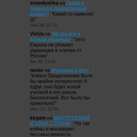
sosedyshka
на
Голая и
переход в подростковый
возраст!
: “
Какой-то наивняк!
)))
”
Сен 28, 07:11
VicUa
на
Не скачите к
волкам,украинцы!
: “
зато
Европа не убивает
украинцев в оличии от
России
”
Авг 20, 13:45
nexto
на
Женщина в лесу
:
“
Клёво! Продолжение было
бы крайне интересное! А
вдруг она будет новой
училкой в его школе,
биологичкой. Вот было бы
прикольно!
”
Июл 13, 22:50
kirgam
на
МИР,ТРУД,МАЙ
И ОДНА СТРАНА!
: “
Ну так
войны и маскируют
бессмысленность