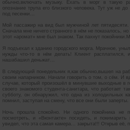
обычно,включать музыку. Ехать в морг в такую 
опознание трупа его близкого человека. Тут уж не д
под песенки…
Мой пассажир на вид был мужчиной лет пятидесяти.
Сначала мне ничего странного в нём не показалось, но
этот «аромат» мне был знаком. Так пахнут покойники.
Я подъехал к зданию городского морга. Мрачное, уныл
нужды что-то в нём делать! Клиент расплатился, 
нашабашил деньжат…
В следующий понедельник я,как обычно,вышел на раб
своим напарником. Начали говорить о том, о сём. И в
случае, который произошёл в минувшие выходные в го
своего знакомого студента-санитара, что работает т
субботу, он обнаружил, что одна из холодильных ка
помнил, заступая на смену, что все они были заперты
Ночь прошла спокойно. Ни одного покойника не п
посмотреть, и «Вконтакте» посидеть, и покимарить 
увидел, что эта самая камера… закрыта!!! Открыв её,