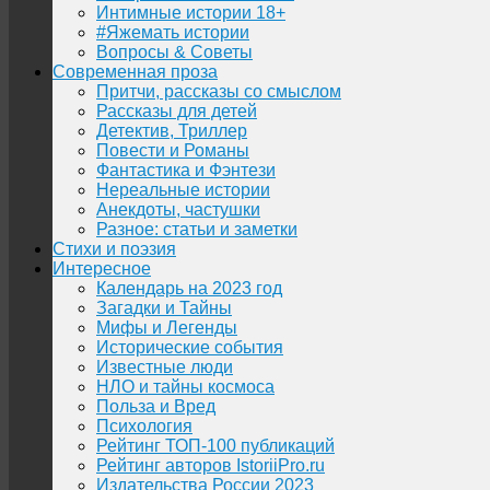
Интимные истории 18+
#Яжемать истории
Вопросы & Советы
Современная проза
Притчи, рассказы со смыслом
Рассказы для детей
Детектив, Триллер
Повести и Романы
Фантастика и Фэнтези
Нереальные истории
Анекдоты, частушки
Разное: статьи и заметки
Стихи и поэзия
Интересное
Календарь на 2023 год
Загадки и Тайны
Мифы и Легенды
Исторические события
Известные люди
НЛО и тайны космоса
Польза и Вред
Психология
Рейтинг ТОП-100 публикаций
Рейтинг авторов IstoriiPro.ru
Издательства России 2023