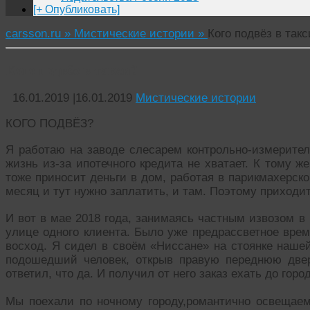
[+ Опубликовать]
carsson.ru »
Мистические истории »
Кого подвёз в такс
Кого подвёз в такси?
16.01.2019
|
16.01.2019
Мистические истории
КОГО ПОДВЁЗ?
Я работаю на заводе слесарем контрольно-измерител
жизнь из-за ипотечного кредита не хватает. К тому ж
тоже приносит деньги в дом, работая в парикмахерск
месяц и тут нужно заплатить, и там. Поэтому приходи
И вот в мае 2018 года, занимаясь частным извозом в 
улице одного клиента. Было уже предрассветное врем
восход. Я сидел в своём «Ниссане» на стоянке наше
подошедший человек, открыв правую переднюю две
ответил, что да. И получил от него заказ ехать до гор
Мы поехали по ночному городу,романтично освещае