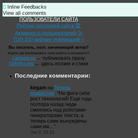
Inline Feedbacks
View all comments
ПОЛЬЗОВАТЕЛИ САЙТА
Рейтинг писателей сайта 🏆
Активность пользователей 🚀
ТОП-100 рейтинг публикаций ⭐
Вы писатель, поэт, начинающий автор?
Ищете где опубликовать свои работы в интернете?!
carsson.ru
← публиковать прозу
StihiRu.pro
← здесь поэзия и стихи
Последние комментарии:
kirgam
на
Теперь
подросток!
: “
Ни фига себе
рост технологий! Ещё года
полтора назад люди
смеялись над роботами-
генераторами текста, а
теперь сами вынуждены
сами им…
”
Окт 3, 23:21