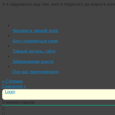
А я задумался над тем, кого я подвозил до морга в ноч
Читать похожие истории:
Человек в чёрной робе
Хочу поделиться сном
Тайный житель тайги
Заброшенная шахта
Оно нас предупредило
«
Сборник
Симпатия
»
Login
0
комментариев