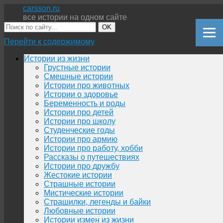
carsson.ru
все истории на одном сайте
OK
Перейти к содержимому
Истории из жизни
Грустные истории
Смешные истории
Истории про животных
Истории о здоровье
Беременность и роды
Истории про детей
Истории про школу
Студенческие годы
Истории про армию
Истории про работу, хобби
Рассказы о путешествиях
Истории про дружбу
Жестокие истории
Страшные истории
Мистические истории
Страшилки, легенды и байки
Любовные истории
Истории измен из жизни