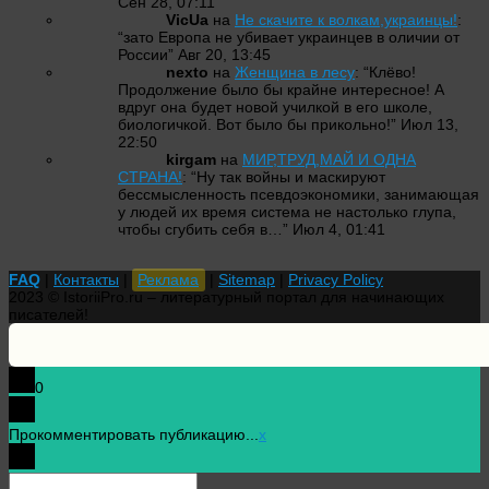
Сен 28, 07:11
VicUa
на
Не скачите к волкам,украинцы!
:
“
зато Европа не убивает украинцев в оличии от
России
”
Авг 20, 13:45
nexto
на
Женщина в лесу
: “
Клёво!
Продолжение было бы крайне интересное! А
вдруг она будет новой училкой в его школе,
биологичкой. Вот было бы прикольно!
”
Июл 13,
22:50
kirgam
на
МИР,ТРУД,МАЙ И ОДНА
СТРАНА!
: “
Ну так войны и маскируют
бессмысленность псевдоэкономики, занимающая
у людей их время система не настолько глупа,
чтобы сгубить себя в…
”
Июл 4, 01:41
FAQ
|
Контакты
|
Реклама
|
Sitemap
|
Privacy Policy
2023 © IstoriiPro.ru – литературный портал для начинающих
писателей!
0
Прокомментировать публикацию...
x