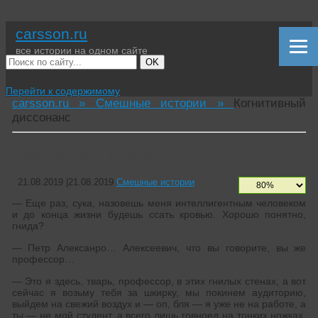
carsson.ru
все истории на одном сайте
OK
Перейти к содержимому
carsson.ru »
Смешные истории »
Когнитивный
диссонанс
Когнитивный диссонанс
21.08.2019
|
21.08.2019
Смешные истории
— Еще раз, сука, назовешь меня интеллигентным человеком
и до конца жизни будешь ссать кровью. Хорошо понятно,
гнида?
— Петр Алексанро… Алексеевич, что вы говорите, вы же
профессор…
— Это я здесь, тварь, профессор, в этих гнилых стенах, а вот
сейчас я возьму тебя за шкирку, мы покинем аудиторию,
выйдем на свежий воздух и — оп, бля — я уже не на работе, а
ты — не мой студент, а всего лишь говноед на тонких ножках.