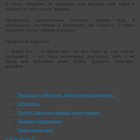
И ничто, придурок, не помешает мне вырвать тебе кадык и
засунуть в твою тощую задницу…
Профессор презрительно сплюнул, вернул лицо в
нормальное состояние и посмотрел на студента. Студент
Архипкин стучал зубами и молчал.
Профессор вздохнул:
— Видит Бог — я сделал все, что мог. Либо вы мне сейчас
расскажете — что такое когнитивый диссонанс, либо я не
смогу вам поставить даже тройку. Думайте, Архипкин,
думайте…
Читать похожие истории:
Рассказы от Иваныча. Комиссия в военкомате.
Случилось
Группа невинных овощей перед казнью
Брачное объявление
Новогодняя ночь
«
Как быть?