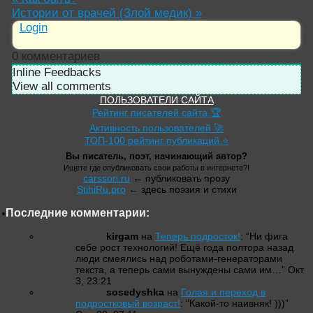
Истории от врачей (Злой медик)
»
Login
0
комментариев
Inline Feedbacks
View all comments
ПОЛЬЗОВАТЕЛИ САЙТА
Рейтинг писателей сайта 🏆
Активность пользователей 🚀
ТОП-100 рейтинг публикаций ⭐
Вы писатель, поэт, начинающий автор?
Ищете где опубликовать свои работы в интернете?!
carsson.ru
← публиковать прозу
StihiRu.pro
← здесь поэзия и стихи
Последние комментарии:
kirgam
на
Теперь подросток!
: “
Ни фига
себе рост технологий! Ещё года полтора назад
люди смеялись над роботами-генераторами
текста, а теперь сами вынуждены сами им…
”
Окт
3, 23:21
sosedyshka
на
Голая и переход в
подростковый возраст!
: “
Какой-то наивняк! )))
”