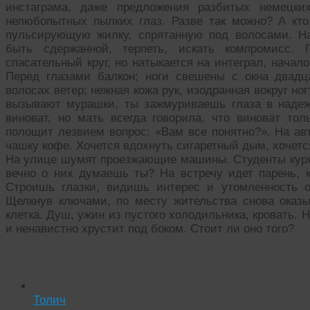
инстаграма, даже предложения разбитых немецки
нелюбопытных пылких глаз. Разве так можно? А кто
пульсирующую жилку, спрятанную под волосами. На
быть сдержанной, терпеть, искать компромисс. 
спасательный круг, но натыкается на интеграл, начал
Перед глазами балкон; ноги свешены с окна двадц
волосах ветер; нежная кожа рук, изодранная вокруг но
вызывают мурашки, ты зажмуриваешь глаза в надеж
виноват, но мать всегда говорила, что виноват тол
полощит лезвием вопрос: «Вам все понятно?». На ав
чашку кофе. Хочется вдохнуть сигаретный дым, хочетс
На улице шумят проезжающие машины. Студенты курят
вечно о них думаешь ты? На встречу идет парень, 
Строишь глазки, видишь интерес и утомленность 
Щелкнув ключами, по месту жительства снова оказыв
клетка. Душ, ужин из пустого холодильника, кровать. Н
и ненавистно хрустит под боком. Стоит ли оно того?
Читать похожие истории:
Толич