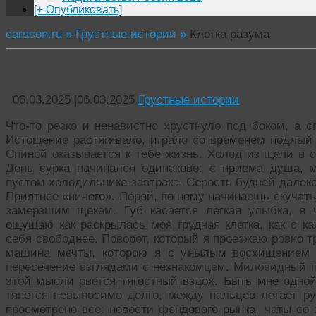
[+ Опубликовать]
carsson.ru »
Грустные истории »
Клетка разума
Клетка разума
06.03.2025
|
06.03.2025
Грустные истории
Что-то резко и ненавистно хрустнуло под боком, а с
Истощение растягивало, играло со временем подлый 
Спиной оказывается к тебе жизнь. Холод из щели в о
День сурка начинался одинаково: с приема душа, 
пустом холодильнике завтрака. Серость будней далеко
Приятное «ничего». Порой, по нему начинаешь скучать
замерзшим щекам. Губ касается легкая улыбка, я
ощущаю как раскрылась моя грудная клетка, как с к
себя свободнее. Поворот, который я проезжаю ровно т
машина мечты, которою я с унылым восхищением 
пересечение взглядами с незнакомцем. Миловидный п
этой мысли рвется тягостный вздох. Быть мне одной 
тянется невыносимо долго, между пальцев летает ру
просмотрено все: новости фондового рынка, чаты со 