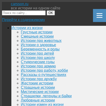
carsson.ru
все истории на одном сайте
OK
Перейти к содержимому
Истории из жизни
Грустные истории
Смешные истории
Истории про животных
Истории о здоровье
Беременность и роды
Истории про детей
Истории про школу
Студенческие годы
Истории про армию
Истории про работу, хобби
Рассказы о путешествиях
Истории про дружбу
Жестокие истории
Страшные истории
Мистические истории
Страшилки, легенды и байки
Любовные истории
Истории измен из жизни