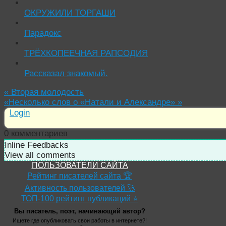
ОКРУЖИЛИ ТОРГАШИ
Парадокс
ТРЁХКОПЕЕЧНАЯ РАПСОДИЯ
Рассказал знакомый.
«
Вторая молодость
«Несколько слов о «Натали и Александре»
»
Login
0
комментариев
Inline Feedbacks
View all comments
ПОЛЬЗОВАТЕЛИ САЙТА
Рейтинг писателей сайта 🏆
Активность пользователей 🚀
ТОП-100 рейтинг публикаций ⭐
Вы писатель, поэт, начинающий автор?
Ищете где опубликовать свои работы в интернете?!