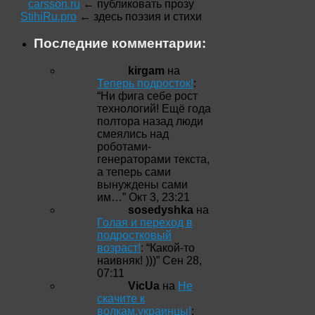
carsson.ru
← публиковать прозу
StihiRu.pro
← здесь поэзия и стихи
Последние комментарии:
kirgam
на
Теперь подросток!
:
“
Ни фига себе рост
технологий! Ещё года
полтора назад люди
смеялись над
роботами-
генераторами текста,
а теперь сами
вынуждены сами
им…
”
Окт 3, 23:21
sosedyshka
на
Голая и переход в
подростковый
возраст!
: “
Какой-то
наивняк! )))
”
Сен 28,
07:11
VicUa
на
Не
скачите к
волкам,украинцы!
: