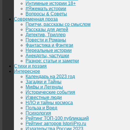
Интимные истории 18+
#Яжемать истории
Вопросы & Советы
Современная проза
Притчи, рассказы со смыслом
Рассказы для детей
Детектив, Триллер
Повести и Романы
Фантастика и Фэнтези
Нереальные истории
Анекдоты, частушки
Разное: статьи и заметки
Стихи и поэзия
Интересное
Календарь на 2023 год
Загадки и Тайны
Мифы и Легенды
Исторические события
Известные люди
НЛО и тайны космоса
Польза и Вред
Психология
Рейтинг ТОП-100 публикаций
Рейтинг авторов IstoriiPro.ru
Издательства России 2023