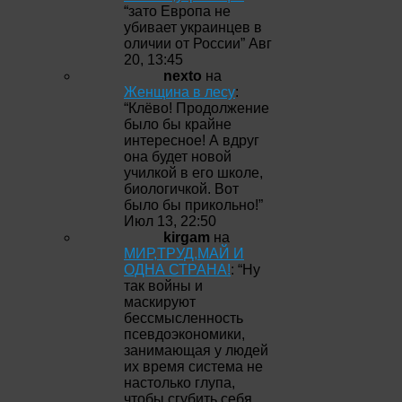
“
зато Европа не
убивает украинцев в
оличии от России
”
Авг
20, 13:45
nexto
на
Женщина в лесу
:
“
Клёво! Продолжение
было бы крайне
интересное! А вдруг
она будет новой
училкой в его школе,
биологичкой. Вот
было бы прикольно!
”
Июл 13, 22:50
kirgam
на
МИР,ТРУД,МАЙ И
ОДНА СТРАНА!
: “
Ну
так войны и
маскируют
бессмысленность
псевдоэкономики,
занимающая у людей
их время система не
настолько глупа,
чтобы сгубить себя