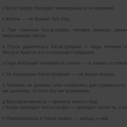
к Катастрофа приходит неожиданно и не вовремя.
к Жизнь — не бывает без бед.
з При наличии Катастрофы человек меньше замеча
омрачающее жизнь.
а Глупо удивляться Катастрофам — ведь человек с
Иисуса Христа это сплошные страдания.
з Горе выбивает человека из калии — в таком состоян
к За большими Катастрофами — не видно малых.
п Человек не должен себе позволять расстраиваться
как должное, то хотя бы как возможное.
д Бесхарактерность – причина многих бед.
з Когда проходит Катастрофа — приходит вялость, ск
п Разобравшись в Катастрофы — забудь о ней.