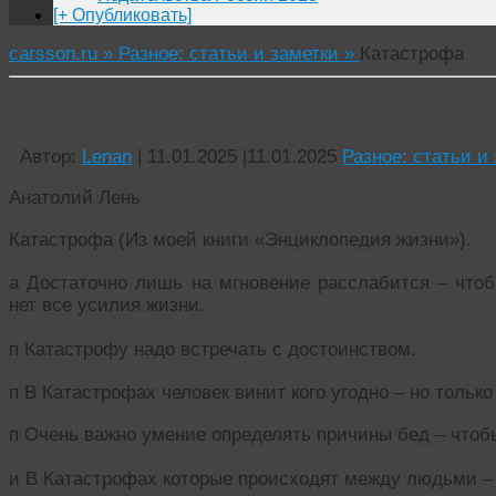
[+ Опубликовать]
carsson.ru »
Разное: статьи и заметки »
Катастрофа
Катастрофа
Автор:
Lenan
|
11.01.2025
|
11.01.2025
Разное: статьи и
Анатолий Лень
Катастрофа (Из моей книги «Энциклопедия жизни»).
а Достаточно лишь на мгновение расслабится – что
нет все усилия жизни.
п Катастрофу надо встречать с достоинством.
п В Катастрофах человек винит кого угодно – но только
п Очень важно умение определять причины бед – чтоб
и В Катастрофах которые происходят между людьми – 