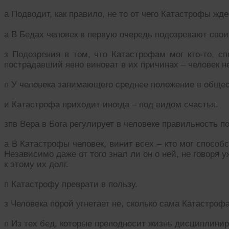
а Подводит, как правило, не то от чего Катастрофы жде
а В Бедах человек в первую очередь подозревают свои
з Подозрения в том, что Катастрофам мог кто-то, сп
пострадавший явно виноват в их причинах – человек н
п У человека занимающего среднее положение в обще
и Катастрофа приходит иногда – под видом счастья.
зпв Вера в Бога регулирует в человеке правильность по
а В Катастрофы человек, винит всех – кто мог способ
Независимо даже от того знал ли он о ней, не говоря 
к этому их долг.
п Катастрофу преврати в пользу.
з Человека порой угнетает не, сколько сама Катастрофа
п Из тех бед, которые преподносит жизнь дисциплинир