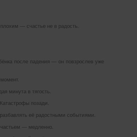
 плохим — счастье не в радость.
бёнка после падения — он повзрослев уже
 момент.
ая минута в тягость.
 Катастрофы позади.
разбавлять её радостными событиями.
счастьем — медленно.