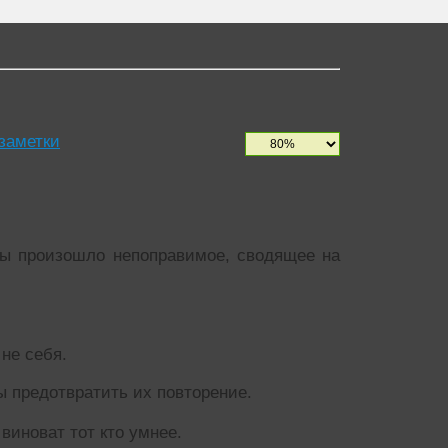
 заметки
бы произошло непоправимое, сводящее на
 не себя.
ы предотвратить их повторение.
виноват тот кто умнее.