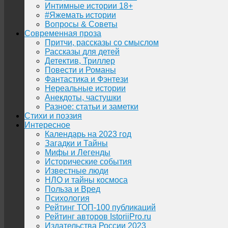
Интимные истории 18+
#Яжемать истории
Вопросы & Советы
Современная проза
Притчи, рассказы со смыслом
Рассказы для детей
Детектив, Триллер
Повести и Романы
Фантастика и Фэнтези
Нереальные истории
Анекдоты, частушки
Разное: статьи и заметки
Стихи и поэзия
Интересное
Календарь на 2023 год
Загадки и Тайны
Мифы и Легенды
Исторические события
Известные люди
НЛО и тайны космоса
Польза и Вред
Психология
Рейтинг ТОП-100 публикаций
Рейтинг авторов IstoriiPro.ru
Издательства России 2023