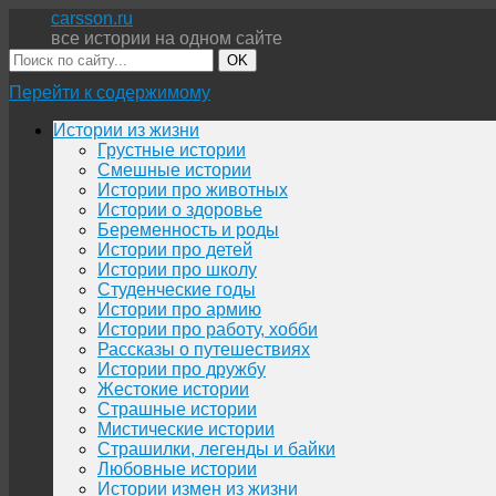
carsson.ru
все истории на одном сайте
OK
Перейти к содержимому
Истории из жизни
Грустные истории
Смешные истории
Истории про животных
Истории о здоровье
Беременность и роды
Истории про детей
Истории про школу
Студенческие годы
Истории про армию
Истории про работу, хобби
Рассказы о путешествиях
Истории про дружбу
Жестокие истории
Страшные истории
Мистические истории
Страшилки, легенды и байки
Любовные истории
Истории измен из жизни