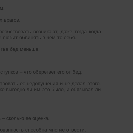
м.
х врагов.
особствовать возникают, даже тогда когда
е любит обвинять в чем-то себя.
стве бед меньше.
ступков – что оберегает его от бед.
ствовать ее недопущения и не делал этого.
уже выгодно ли им это было, и обязывал ли
 – сколько ее оценка.
ованность способна многие отвести.