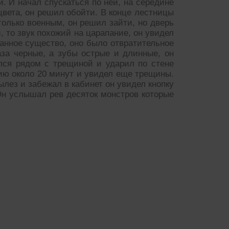
 И начал спускаться по ней, на середине
цвета, он решил обойти. В конце лестницы
только военным, он решил зайти, но дверь
 то звук похожий на царапание, он увидел
ранное существо, оно было отвратительное
лаза черные, а зубы острые и длинные, он
ился рядом с трещиной и ударил по стене
ию около 20 минут и увидел еще трещины.
ылез и забежал в кабинет он увидел кнопку
н услышал рев десяток монстров которые