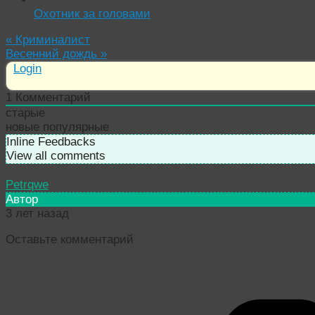
Охотник за головами
«
Криминалист
Весенний дождь
»
Login
1
Комментарий
старые
новые
популярные
Inline Feedbacks
View all comments
Petrqwe
Автор
3 лет назад
Оставьте комментарий