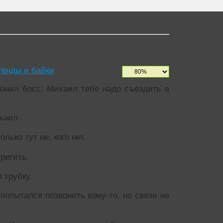
генды и байки
онил босс: Михаил тебе надо съездить в
ихаил
лько тут не, кого нет.
третить
 трубку.
попытался позвонить кому-то, но связи не