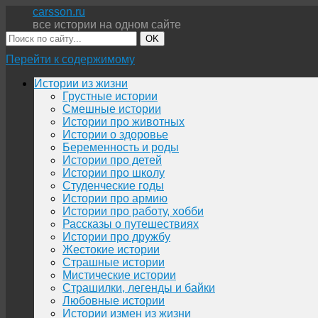
carsson.ru
все истории на одном сайте
OK
Перейти к содержимому
Истории из жизни
Грустные истории
Смешные истории
Истории про животных
Истории о здоровье
Беременность и роды
Истории про детей
Истории про школу
Студенческие годы
Истории про армию
Истории про работу, хобби
Рассказы о путешествиях
Истории про дружбу
Жестокие истории
Страшные истории
Мистические истории
Страшилки, легенды и байки
Любовные истории
Истории измен из жизни