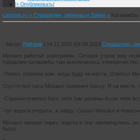
[+ Опубликовать]
carsson.ru »
Страшилки, легенды и байки »
Катакомбы
Катакомбы
Автор:
Petrqwe
|
14.12.2022
|
24.03.2023
Страшилки, ле
Михаил работал электриком. Сегодня утром ему позв
городские катакомбы там выключилось электричество.
-Понял, позвоню вам, когда буду на месте. Ответил М
Спустя пол часа Михаил позвонил боссу: Я на месте, то
-Странно-ответил босс тебя там должны были тебя вс
-тут ворота открыты, я зайду. Сказал Михаил и повесил
Михаил прошел через, ворота и они захлопнулись, он 
было.