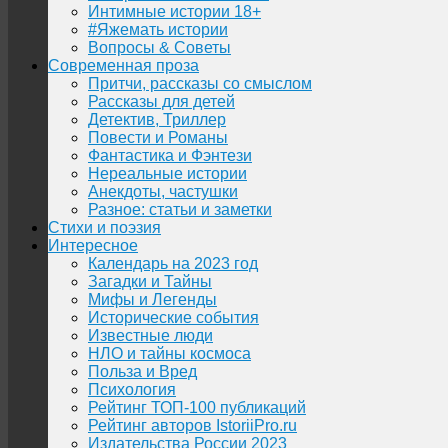
Интимные истории 18+
#Яжемать истории
Вопросы & Советы
Современная проза
Притчи, рассказы со смыслом
Рассказы для детей
Детектив, Триллер
Повести и Романы
Фантастика и Фэнтези
Нереальные истории
Анекдоты, частушки
Разное: статьи и заметки
Стихи и поэзия
Интересное
Календарь на 2023 год
Загадки и Тайны
Мифы и Легенды
Исторические события
Известные люди
НЛО и тайны космоса
Польза и Вред
Психология
Рейтинг ТОП-100 публикаций
Рейтинг авторов IstoriiPro.ru
Издательства России 2023