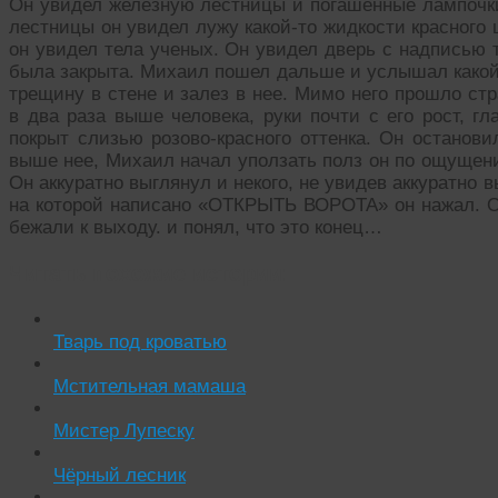
Он увидел железную лестницы и погашенные лампочки.
лестницы он увидел лужу какой-то жидкости красного 
он увидел тела ученых. Он увидел дверь с надписью 
была закрыта. Михаил пошел дальше и услышал какой,
трещину в стене и залез в нее. Мимо него прошло ст
в два раза выше человека, руки почти с его рост, г
покрыт слизью розово-красного оттенка. Он останов
выше нее, Михаил начал уползать полз он по ощущен
Он аккуратно выглянул и некого, не увидев аккуратно в
на которой написано «ОТКРЫТЬ ВОРОТА» он нажал. О
бежали к выходу. и понял, что это конец…
Читать похожие истории:
Тварь под кроватью
Мстительная мамаша
Мистер Лупеску
Чёрный лесник