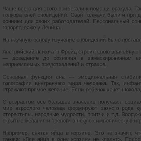
Чаще всего для этого прибегали к помощи оракула. Т
толкователей сновидений. Свои толмачи были и при д
сонники для своих работодателей. Персональный сонн
говорят, даже у Ленина.
На научную основу изучение сновидений было поставл
Австрийский психиатр Фрейд строил свою врачебную п
— доведение до сознания в замаскированном ви
неприемлемых представлений и страхов.
Основная функция сна — эмоциональная стабили
топографии внутреннего мира человека. Так, инфан
отражают прямое желание. Если ребенок хочет шоколад
С возрастом все большее значение получают социа
мир взрослого человека формируют разного рода к
стереотипы, народные мудрости, притчи и т.д. Воору
скрытые желания и тревоги в некую символическую иг
Например, снятся яйца в корзине. Это не значит, чт
такова: «Все яйца в одну корзину не кладут». Подс