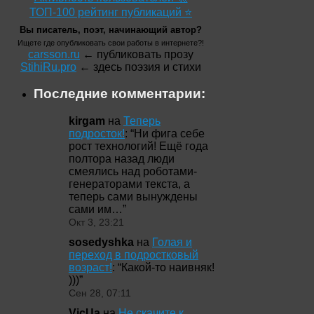
ТОП-100 рейтинг публикаций ⭐
Вы писатель, поэт, начинающий автор?
Ищете где опубликовать свои работы в интернете?!
carsson.ru
← публиковать прозу
StihiRu.pro
← здесь поэзия и стихи
Последние комментарии:
kirgam
на
Теперь
подросток!
: “
Ни фига себе
рост технологий! Ещё года
полтора назад люди
смеялись над роботами-
генераторами текста, а
теперь сами вынуждены
сами им…
”
Окт 3, 23:21
sosedyshka
на
Голая и
переход в подростковый
возраст!
: “
Какой-то наивняк!
)))
”
Сен 28, 07:11
VicUa
на
Не скачите к