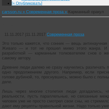
[+ Опубликовать]
carsson.ru »
Современная проза »
Карманный оракул
Карманный оракул
11.11.2017
|
11.11.2017
Современная проза
Это только кажется, что сонник — вещь антинаучная
Живаго — и тот не прошел мимо этого жанра. И 
разработкой — карманным толкователем снов о же
самому автору.
Древние люди далеко не сразу научились различать п
одно продолжением другого. Например, если присн
голове дубиной, то, проснувшись, можно было с полн
деле.
Лишь через многие столетия люди догадались, 
реальности, пусть параллельные, но связанные меж
человек уже не просто смотрел свои сны, но стремилс
дают ему рецепты правильной жизни. Надо только уме