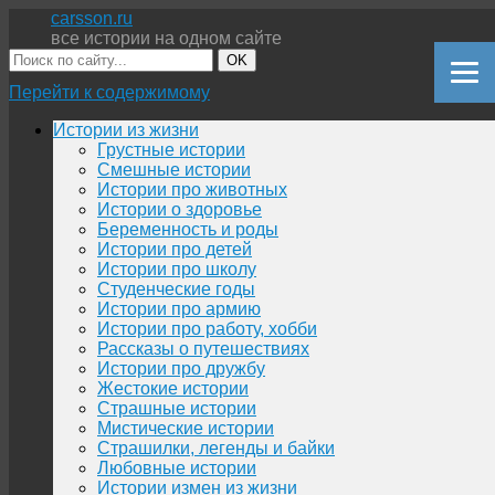
carsson.ru
все истории на одном сайте
OK
Перейти к содержимому
Истории из жизни
Грустные истории
Смешные истории
Истории про животных
Истории о здоровье
Беременность и роды
Истории про детей
Истории про школу
Студенческие годы
Истории про армию
Истории про работу, хобби
Рассказы о путешествиях
Истории про дружбу
Жестокие истории
Страшные истории
Мистические истории
Страшилки, легенды и байки
Любовные истории
Истории измен из жизни