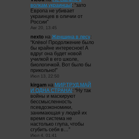
волкам,украинцы!
: “
зато
Европа не убивает
украинцев в оличии от
России
”
Авг 20, 13:45
nexto
на
Женщина в лесу
:
“
Клёво! Продолжение было
бы крайне интересное! А
вдруг она будет новой
училкой в его школе,
биологичкой. Вот было бы
прикольно!
”
Июл 13, 22:50
kirgam
на
МИР,ТРУД,МАЙ
И ОДНА СТРАНА!
: “
Ну так
войны и маскируют
бессмысленность
псевдоэкономики,
занимающая у людей их
время система не
настолько глупа, чтобы
сгубить себя в…
”
Июл 4, 01:41