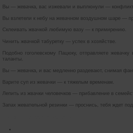
Вы — жевачка, вас изжевали и выплюнули — конфликт
Вы взлетели к небу на жевачном воздушном шаре — п
Склеивать жвачкой любимую вазу — к примирению.
Чинить жвачкой табуретку — успех в хозяйстве.
Подобно гоголевскому Пацюку, отправляете жевачку 
таланты.
Вы — жевачка, и вас медленно раздевают, снимая фа
Варите суп из жевачки — к тяжелым временам.
Лепить из жвачки человечков — прибавление в семейс
Запах жевательной резинки — проснись, тебя ждет под
Читать похожие истории: