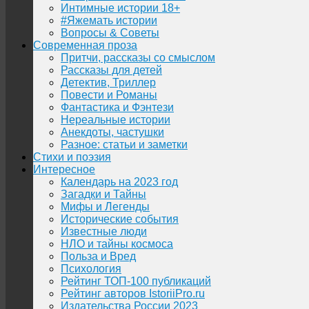
Интимные истории 18+
#Яжемать истории
Вопросы & Советы
Современная проза
Притчи, рассказы со смыслом
Рассказы для детей
Детектив, Триллер
Повести и Романы
Фантастика и Фэнтези
Нереальные истории
Анекдоты, частушки
Разное: статьи и заметки
Стихи и поэзия
Интересное
Календарь на 2023 год
Загадки и Тайны
Мифы и Легенды
Исторические события
Известные люди
НЛО и тайны космоса
Польза и Вред
Психология
Рейтинг ТОП-100 публикаций
Рейтинг авторов IstoriiPro.ru
Издательства России 2023