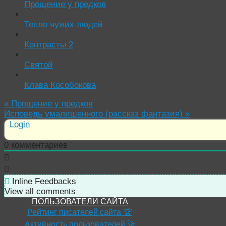
Прощение у предков
Тепло чужих людей
Контрасты 2
Святой
Клава Кособокова
«
Прощение у предков
Исповедь умалишенного (рассказ фантазия)
»
Login
0
комментариев
Inline Feedbacks
View all comments
ПОЛЬЗОВАТЕЛИ САЙТА
Рейтинг писателей сайта 🏆
Активность пользователей 🚀