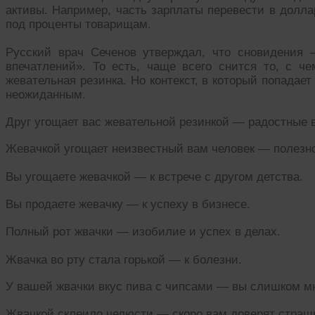
активы. Например, часть зарплаты перевести в долла
под проценты товарищам.
Русский врач Сеченов утверждал, что сновидения
впечатлений». То есть, чаще всего снится то, с 
жевательная резинка. Но контекст, в который попадае
неожиданным.
Друг угощает вас жевательной резинкой — радостные 
Жевачкой угощает неизвестный вам человек — полезно
Вы угощаете жевачкой — к встрече с другом детства.
Вы продаете жевачку — к успеху в бизнесе.
Полный рот жвачки — изобилие и успех в делах.
Жвачка во рту стала горькой — к болезни.
У вашей жвачки вкус пива с чипсами — вы слишком мн
Жвачкой склеило челюсти — скоро вам доверят страш