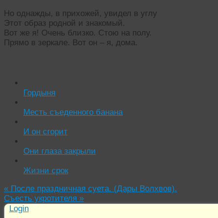
Но однажды, в прихожей, увидел в углу
Этот образ родной и знакомый.
Вот же я! Очень близко. Стою на полу.
Прямо в зеркале. Вот он – я, дома.
Читать похожие истории:
Гордыня
Месть съеденного банана
И он сгорит
Они глаза закрыли
Жизни срок
«
После праздничная суета. (Дары Волхвов).
Съесть укротителя
»
Login