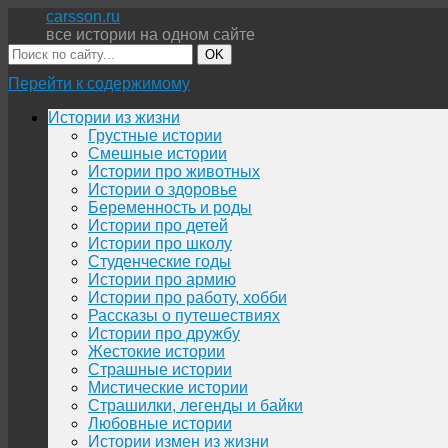
carsson.ru
все истории на одном сайте
OK
Перейти к содержимому
Истории из жизни
Грустные истории
Смешные истории
Истории про животных
Истории о здоровье
Беременность и роды
Истории про детей
Истории про школу
Студенческие годы
Истории про армию
Истории про работу, хобби
Рассказы о путешествиях
Истории про дружбу
Жестокие истории
Страшные истории
Мистические истории
Страшилки, легенды и байки
Любовные истории
Истории измен из жизни