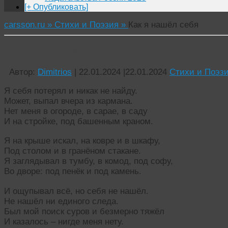
[+ Опубликовать]
carsson.ru »
Стихи и Поэзия »
Как я нашёл себя
Как я нашёл себя
Автор:
Dimitrios
|
22.01.2024
|
22.01.2024
Стихи и Поэз
Я себя потерял и никак не найду.
Может, выпал вчера из кармана.
Нет меня в огороде, в сарае, в саду
И на стройке, под башенным краном.
Я на крыше искал, на ковре и в шкафу,
Под столом и в гранёном стакане.
Я заглядывал в тумбу, в комод, под софу,
Во дворе: под пенёк и под камень.
И ощупывал всё, но себя не нашёл.
Не нашёл ни единого следа.
Был мой поиск суров и безмерно тяжёл
И казалось – нигде меня нету.