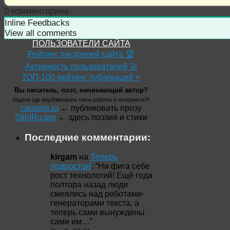
0
комментариев
Inline Feedbacks
View all comments
ПОЛЬЗОВАТЕЛИ САЙТА
Рейтинг писателей сайта 🏆
Активность пользователей 🚀
ТОП-100 рейтинг публикаций ⭐
Вы писатель, поэт, начинающий автор?
Ищете где опубликовать свои работы в интернете?!
carsson.ru
← публиковать прозу
StihiRu.pro
← здесь поэзия и стихи
Последние комментарии:
kirgam
на
Теперь
подросток!
: “
Ни фига себе
рост технологий! Ещё года
полтора назад люди
смеялись над роботами-
генераторами текста, а
теперь сами вынуждены
сами им…
”