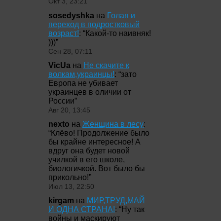
Окт 3, 23:21
sosedyshka
на
Голая и
переход в подростковый
возраст!
: “
Какой-то наивняк!
)))
”
Сен 28, 07:11
VicUa
на
Не скачите к
волкам,украинцы!
: “
зато
Европа не убивает
украинцев в оличии от
России
”
Авг 20, 13:45
nexto
на
Женщина в лесу
:
“
Клёво! Продолжение было
бы крайне интересное! А
вдруг она будет новой
училкой в его школе,
биологичкой. Вот было бы
прикольно!
”
Июл 13, 22:50
kirgam
на
МИР,ТРУД,МАЙ
И ОДНА СТРАНА!
: “
Ну так
войны и маскируют