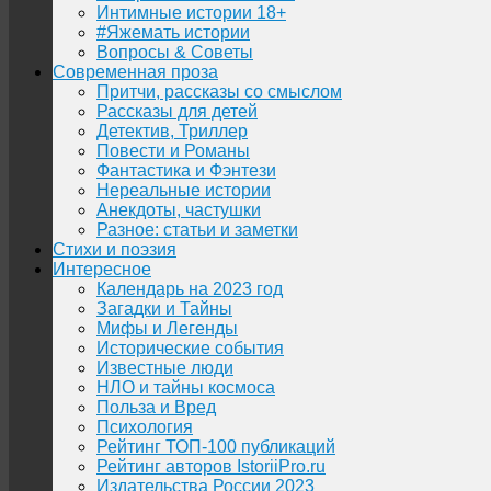
Интимные истории 18+
#Яжемать истории
Вопросы & Советы
Современная проза
Притчи, рассказы со смыслом
Рассказы для детей
Детектив, Триллер
Повести и Романы
Фантастика и Фэнтези
Нереальные истории
Анекдоты, частушки
Разное: статьи и заметки
Стихи и поэзия
Интересное
Календарь на 2023 год
Загадки и Тайны
Мифы и Легенды
Исторические события
Известные люди
НЛО и тайны космоса
Польза и Вред
Психология
Рейтинг ТОП-100 публикаций
Рейтинг авторов IstoriiPro.ru
Издательства России 2023