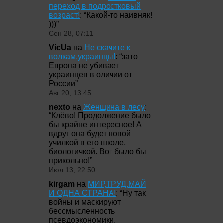
переход в подростковый
возраст!
: “
Какой-то наивняк!
)))
”
Сен 28, 07:11
VicUa
на
Не скачите к
волкам,украинцы!
: “
зато
Европа не убивает
украинцев в оличии от
России
”
Авг 20, 13:45
nexto
на
Женщина в лесу
:
“
Клёво! Продолжение было
бы крайне интересное! А
вдруг она будет новой
училкой в его школе,
биологичкой. Вот было бы
прикольно!
”
Июл 13, 22:50
kirgam
на
МИР,ТРУД,МАЙ
И ОДНА СТРАНА!
: “
Ну так
войны и маскируют
бессмысленность
псевдоэкономики,