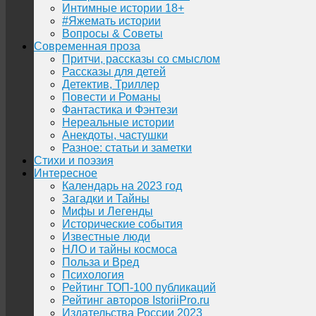
Интимные истории 18+
#Яжемать истории
Вопросы & Советы
Современная проза
Притчи, рассказы со смыслом
Рассказы для детей
Детектив, Триллер
Повести и Романы
Фантастика и Фэнтези
Нереальные истории
Анекдоты, частушки
Разное: статьи и заметки
Стихи и поэзия
Интересное
Календарь на 2023 год
Загадки и Тайны
Мифы и Легенды
Исторические события
Известные люди
НЛО и тайны космоса
Польза и Вред
Психология
Рейтинг ТОП-100 публикаций
Рейтинг авторов IstoriiPro.ru
Издательства России 2023