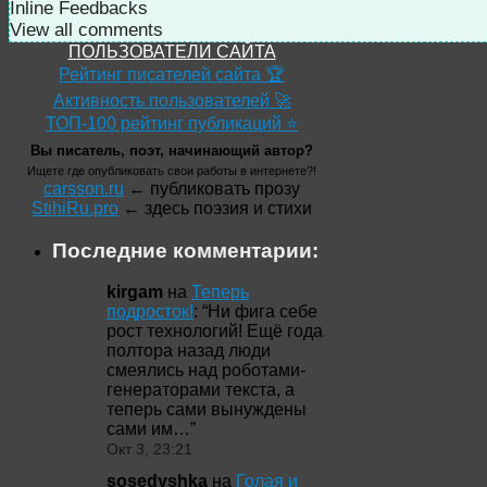
Inline Feedbacks
View all comments
ПОЛЬЗОВАТЕЛИ САЙТА
Рейтинг писателей сайта 🏆
Активность пользователей 🚀
ТОП-100 рейтинг публикаций ⭐
Вы писатель, поэт, начинающий автор?
Ищете где опубликовать свои работы в интернете?!
carsson.ru
← публиковать прозу
StihiRu.pro
← здесь поэзия и стихи
Последние комментарии:
kirgam
на
Теперь
подросток!
: “
Ни фига себе
рост технологий! Ещё года
полтора назад люди
смеялись над роботами-
генераторами текста, а
теперь сами вынуждены
сами им…
”
Окт 3, 23:21
sosedyshka
на
Голая и