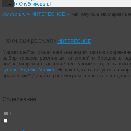
[+ Опубликовать]
carsson.ru »
ИНТЕРЕСНОЕ »
Как покупать на маркетпл
Как покупать на маркетплейсах
20.04.2024
|
20.04.2024
ИНТЕРЕСНОЕ
Маркетплейсы стали неотъемлемой частью современно
выбор товаров различных категорий и брендов в о
поиск товаров и сравнение цен. Кроме того, есть возм
купоны Яндекс Маркет
. Но как сделать покупки на м
приятными? Давайте рассмотрим основные последова
Содержание: