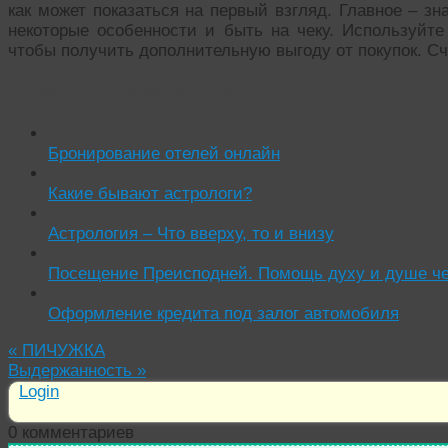
как может показаться на первый взгляд. Главное – з
некоторые особенности и быть на чеку. Используйте 
чтобы получить дополнительную выгоду от покупок. С
Читать похожие истории:
Бронирование отелей онлайн
Какие бывают астрологи?
Астрология – Что вверху, то и внизу
Посещение Преисподней. Помощь духу и душе че
Оформление кредита под залог автомобиля
«
ПИЧУЖКА
Выдержанность
»
Login
0
комментариев