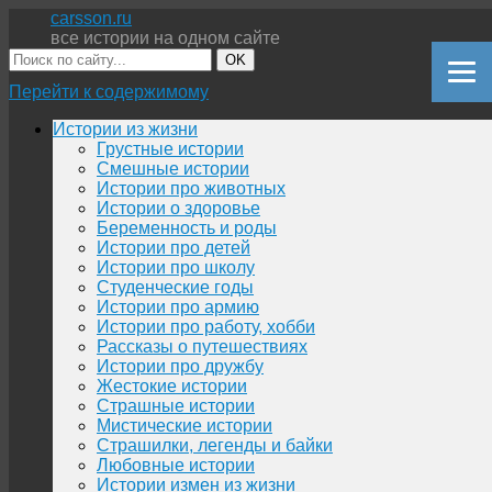
carsson.ru
все истории на одном сайте
OK
Перейти к содержимому
Истории из жизни
Грустные истории
Смешные истории
Истории про животных
Истории о здоровье
Беременность и роды
Истории про детей
Истории про школу
Студенческие годы
Истории про армию
Истории про работу, хобби
Рассказы о путешествиях
Истории про дружбу
Жестокие истории
Страшные истории
Мистические истории
Страшилки, легенды и байки
Любовные истории
Истории измен из жизни