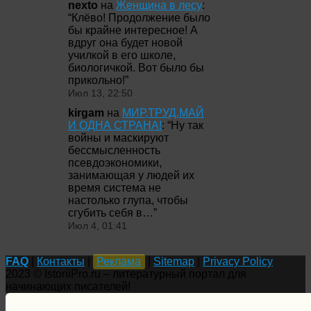
nexto
на
Женщина в лесу
:
“
Клёво! Продолжение было
бы крайне интересное! А
вдруг она будет новой
училкой в его школе,
биологичкой. Вот было бы
прикольно!
”
Июл 13, 22:50
kirgam
на
МИР,ТРУД,МАЙ
И ОДНА СТРАНА!
: “
Ну так
войны и маскируют
бессмысленность
псевдоэкономики,
занимающая у людей их
время система не
настолько глупа, чтобы
сгубить себя в…
”
Июл 4, 01:41
FAQ
|
Контакты
|
Реклама
|
Sitemap
|
Privacy Policy
2023 © IstoriiPro.ru – литературный портал для
начинающих писателей!