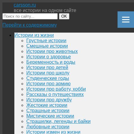
carsson.ru
все истории на одном сайте
OK
Перейти к содержимому
Истории из жизни
Грустные истории
Смешные истории
Истории про животных
Истории о здоровье
Беременность и роды
Истории про детей
Истории про школу
Студенческие годы
Истории про армию
Истории про работу, хобби
Рассказы о путешествиях
Истории про дружбу
Жестокие истории
Страшные истории
Мистические истории
Страшилки, легенды и байки
Любовные истории
Истории измен из жизни