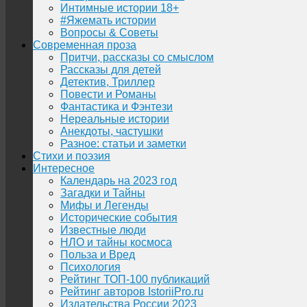
Интимные истории 18+
#Яжемать истории
Вопросы & Советы
Современная проза
Притчи, рассказы со смыслом
Рассказы для детей
Детектив, Триллер
Повести и Романы
Фантастика и Фэнтези
Нереальные истории
Анекдоты, частушки
Разное: статьи и заметки
Стихи и поэзия
Интересное
Календарь на 2023 год
Загадки и Тайны
Мифы и Легенды
Исторические события
Известные люди
НЛО и тайны космоса
Польза и Вред
Психология
Рейтинг ТОП-100 публикаций
Рейтинг авторов IstoriiPro.ru
Издательства России 2023