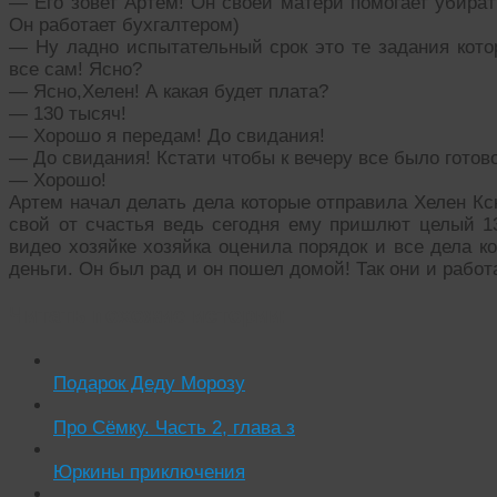
— Его зовет Артём! Он своей матери помогает убират
Он работает бухгалтером)
— Ну ладно испытательный срок это те задания кото
все сам! Ясно?
— Ясно,Хелен! А какая будет плата?
— 130 тысяч!
— Хорошо я передам! До свидания!
— До свидания! Кстати чтобы к вечеру все было готов
— Хорошо!
Артем начал делать дела которые отправила Хелен Кс
свой от счастья ведь сегодня ему пришлют целый 1
видео хозяйке хозяйка оценила порядок и все дела к
деньги. Он был рад и он пошел домой! Так они и работ
Читать похожие истории:
Подарок Деду Морозу
Про Сёмку. Часть 2, глава з
Юркины приключения