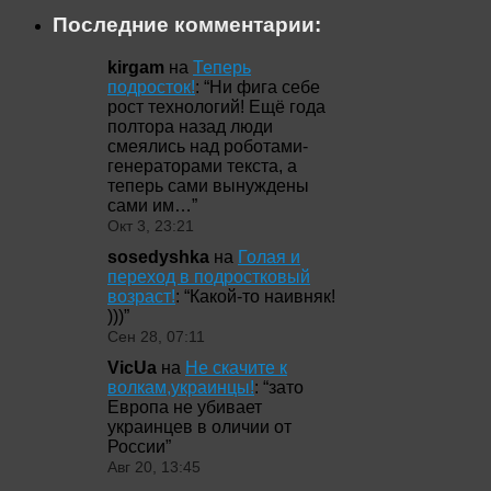
Последние комментарии:
kirgam
на
Теперь
подросток!
: “
Ни фига себе
рост технологий! Ещё года
полтора назад люди
смеялись над роботами-
генераторами текста, а
теперь сами вынуждены
сами им…
”
Окт 3, 23:21
sosedyshka
на
Голая и
переход в подростковый
возраст!
: “
Какой-то наивняк!
)))
”
Сен 28, 07:11
VicUa
на
Не скачите к
волкам,украинцы!
: “
зато
Европа не убивает
украинцев в оличии от
России
”
Авг 20, 13:45