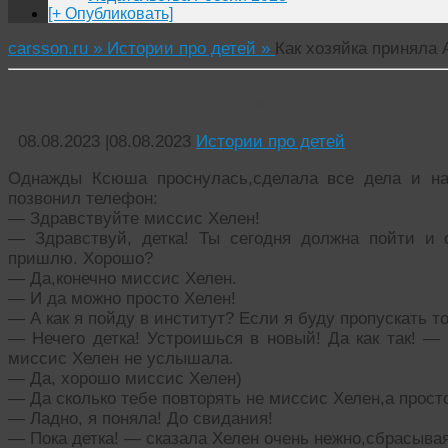
[+ Опубликовать]
carsson.ru »
Истории про детей »
Как хозяйка приняла 
Как хозяйка приняла Артёма на работу 1 часть
08.08.2023
|
08.08.2023
Истории про детей
Однажды Ксюша проснулась,сделала все дела и на
позвонил телефон:
— Здравствуйте миссис Хелен!
— Здравствуй, детка! Ты сегодня должна пойти и 
пришлю. Хорошо?
— Да,конечно миссис Хелен.
— И да можно просто Хелен!
— А как я пойду в институт? Если я буду пропускать т
— Нечего детка! Устроишься в новый! Да как так! —
миссис Хелен не услышала.
— Да, хорошо миссис Хелен)
— Да сколько тебе повторять не миссис Хелен,а прост
— Ладно, я поняла! До свидания!
— Пока детка! — сказала Хелен очень нежно,сбрасывая