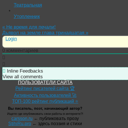
Театральная
Утопленник
«
Не время для печали!
Дьявол на земле глава тринадцатая
»
Login
0
комментариев
Inline Feedbacks
View all comments
ПОЛЬЗОВАТЕЛИ САЙТА
Рейтинг писателей сайта 🏆
Активность пользователей 🚀
ТОП-100 рейтинг публикаций ⭐
Вы писатель, поэт, начинающий автор?
Ищете где опубликовать свои работы в интернете?!
carsson.ru
← публиковать прозу
StihiRu.pro
← здесь поэзия и стихи