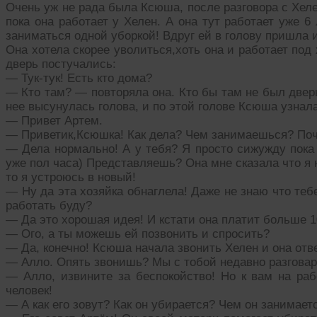
Очень уж не рада была Ксюша, после разговора с Хеле
пока она работает у Хелен. А она тут работает уже 6
заниматься одной уборкой! Вдруг ей в голову пришла 
Она хотела скорее уволиться,хоть она и работает под
дверь постучались:
— Тук-тук! Есть кто дома?
— Кто там? — повторяла она. Кто бы там не был дверь
нее высунулась голова, и по этой голове Ксюша узнала
— Привет Артем.
— Приветик,Ксюшка! Как дела? Чем занимаешься? Поч
— Дела нормально! А у тебя? Я просто сижужду пока 
уже пол часа) Представляешь? Она мне сказала что я 
то я устроюсь в новый!
— Ну да эта хозяйка обнаглела! Даже не знаю что теб
работать буду?
— Да это хорошая идея! И кстати она платит больше 1
— Ого, а ты можешь ей позвонить и спросить?
— Да, конечно! Ксюша начала звонить Хелен и она отв
— Алло. Опять звонишь? Мы с тобой недавно разгова
— Алло, извините за беспокойство! Но к вам на раб
человек!
— А как его зовут? Как он убирается? Чем он занимает