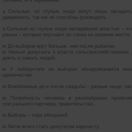
склонности к переменам.
а Сильные, но глупые люди могут лишь овладеть
удерживать, так как не способны руководить.
а Сильные но глупые люди овладевшие властью – чт
умных – которые опускают их снова на прежнее место.
ю До выборов врут больше, чем после рыбалки.
ю Нельзя допускать к власти сельскохозяйственных
доить и сажать людей.
ю У победителя на выборах обнаруживается мног
одиночестве.
ю Влюбленные до и после свадьбы – разные люди, как
ю Потребность человека в разнообразии проявля
сексуального партнера, правительства…
ю Выборы – пора обещаний.
ю Легче всего стать депутатом каратисту.