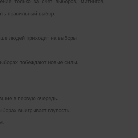
ние только за счет выборов, митингов,
ать правильный выбор.
ньше людей приходит на выборы
выборах побеждают новые силы.
вшие в первую очередь.
ыборах выигрывает глупость.
м.