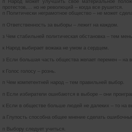
п Народ может улучшить свое материальное положе
протестов,… но не революций – когда все рушится.
п Политически неграмотное общество – не может сдел
п Ответственность за выборы – лежит на каждом.
з Чем стабильней политическая обстановка – тем ме
к Народ выбирает вожака не умом а сердцем.
з Если большая часть общества желает перемен – на 
к Голос голосу – рознь.
п Чем компетентней народ – тем правильней выбор.
п Если избиратели ошибаются в выборе – они проигра
к Если в обществе больше людей не далеких – то на в
а Глупость способна общее мнение сделать ошибочны
п Выбору следует учиться.