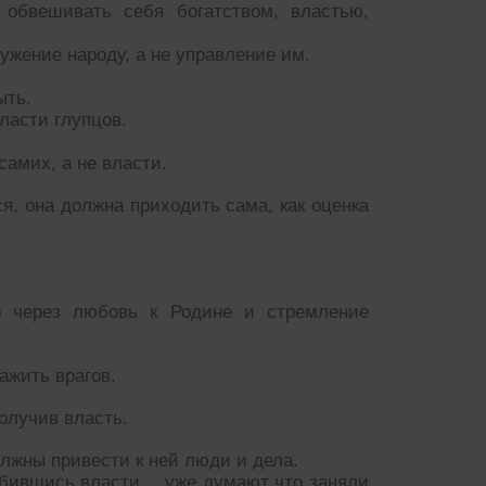
 обвешивать себя богатством, властью,
ужение народу, а не управление им.
ыть.
ласти глупцов.
самих, а не власти.
ся, она должна приходить сама, как оценка
о через любовь к Родине и стремление
ажить врагов.
олучив власть.
олжны привести к ней люди и дела.
добившись власти… уже думают что заняли