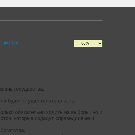
 заметки
жизнь государства.
мени будет осуществлять власть.
олько обязательно ходить на выборы, но и
иотов, которые издадут справедливые и
 богатства.