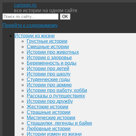
carsson.ru
все истории на одном сайте
OK
Перейти к содержимому
Истории из жизни
Грустные истории
Смешные истории
Истории про животных
Истории о здоровье
Беременность и роды
Истории про детей
Истории про школу
Студенческие годы
Истории про армию
Истории про работу, хобби
Рассказы о путешествиях
Истории про дружбу
Жестокие истории
Страшные истории
Мистические истории
Страшилки, легенды и байки
Любовные истории
Истории измен из жизни