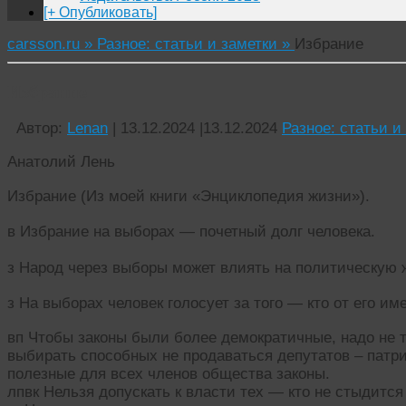
[+ Опубликовать]
carsson.ru »
Разное: статьи и заметки »
Избрание
Избрание
Автор:
Lenan
|
13.12.2024
|
13.12.2024
Разное: статьи и
Анатолий Лень
Избрание (Из моей книги «Энциклопедия жизни»).
в Избрание на выборах — почетный долг человека.
з Народ через выборы может влиять на политическую 
з На выборах человек голосует за того — кто от его и
вп Чтобы законы были более демократичные, надо не т
выбирать способных не продаваться депутатов – патр
полезные для всех членов общества законы.
лпвк Нельзя допускать к власти тех — кто не стыдится