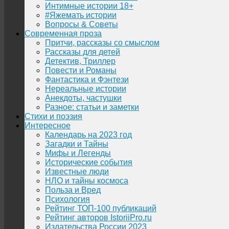
Интимные истории 18+
#Яжемать истории
Вопросы & Советы
Современная проза
Притчи, рассказы со смыслом
Рассказы для детей
Детектив, Триллер
Повести и Романы
Фантастика и Фэнтези
Нереальные истории
Анекдоты, частушки
Разное: статьи и заметки
Стихи и поэзия
Интересное
Календарь на 2023 год
Загадки и Тайны
Мифы и Легенды
Исторические события
Известные люди
НЛО и тайны космоса
Польза и Вред
Психология
Рейтинг ТОП-100 публикаций
Рейтинг авторов IstoriiPro.ru
Издательства России 2023