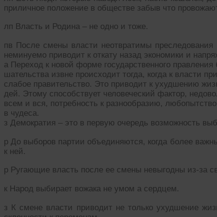
приличное положение в обществе забыв что провожаю
лп Власть и Родина – не одно и тоже.
пв После смены власти неотвратимы преследования 
неминуемо приводит к откату назад экономики и напр
а Переход к новой форме государственного правления 
шательства извне происходит тогда, когда к власти пр
слабое правительство. Это приводит к ухудшению жиз
дей. Этому способствует человеческий фактор, недов
всем и вся, потребность к разнообразию, любопытство
в чудеса.
з Демократия – это в первую очередь возможность выб
р До выборов партии объединяются, когда более важн
к ней.
р Ругающие власть после ее смены невыгодны из-за с
к Народ выбирает вожака не умом а сердцем.
з К смене власти приводит не только ухудшение жиз