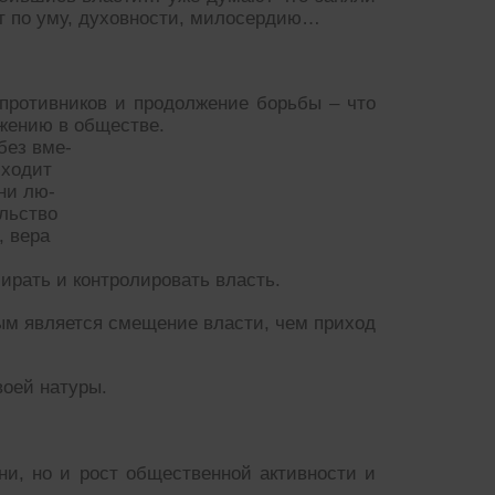
т по уму, духовности, милосердию…
противников и продолжение борьбы – что
яжению в обществе.
без вме-
иходит
ни лю-
ольство
, вера
ирать и контролировать власть.
ым является смещение власти, чем приход
воей натуры.
ни, но и рост общественной активности и