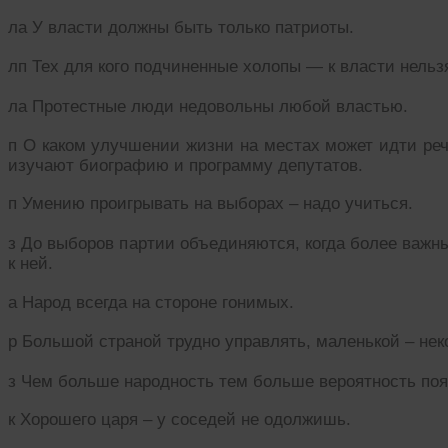
ла У власти должны быть только патриоты.
лп Тех для кого подчиненные холопы — к власти нельз
ла Протестные люди недовольны любой властью.
п О каком улучшении жизни на местах может идти реч
изучают биографию и программу депутатов.
п Умению проигрывать на выборах – надо учиться.
з До выборов партии объединяются, когда более важн
к ней.
а Народ всегда на стороне гонимых.
р Большой страной трудно управлять, маленькой – нек
з Чем больше народность тем больше вероятность поя
к Хорошего царя – у соседей не одолжишь.