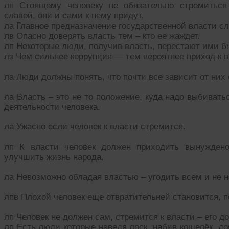
лп Стоящему человеку не обязательно стремиться
славой, они и сами к нему придут.
ла Главное предназначение государственной власти сл
лв Опасно доверять власть тем – кто ее жаждет.
лп Некоторые люди, получив власть, перестают ими б
лз Чем сильнее коррупция — тем вероятнее приход к в
ла Люди должны понять, что почти все зависит от них 
ла Власть – это не то положение, куда надо выбивать
деятельности человека.
ла Ужасно если человек к власти стремится.
лп К власти человек должен приходить вынужден
улучшить жизнь народа.
ла Невозможно обладая властью – угодить всем и не н
лпв Плохой человек еще отвратительней становится, п
лп Человек не должен сам, стремится к власти – его д
лп Есть люди которые наведя лоск, набив кошелёк, 