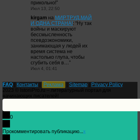
прикольно!
”
Июл 13, 22:50
kirgam
на
МИР,ТРУД,МАЙ
И ОДНА СТРАНА!
: “
Ну так
войны и маскируют
бессмысленность
псевдоэкономики,
занимающая у людей их
время система не
настолько глупа, чтобы
сгубить себя в…
”
Июл 4, 01:41
FAQ
|
Контакты
|
Реклама
|
Sitemap
|
Privacy Policy
2023 © IstoriiPro.ru – литературный портал для
начинающих писателей!
0
Прокомментировать публикацию...
x