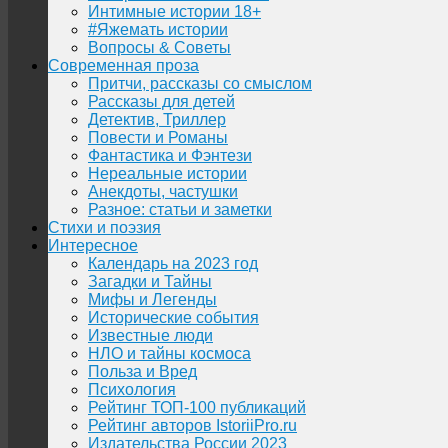
Интимные истории 18+
#Яжемать истории
Вопросы & Советы
Современная проза
Притчи, рассказы со смыслом
Рассказы для детей
Детектив, Триллер
Повести и Романы
Фантастика и Фэнтези
Нереальные истории
Анекдоты, частушки
Разное: статьи и заметки
Стихи и поэзия
Интересное
Календарь на 2023 год
Загадки и Тайны
Мифы и Легенды
Исторические события
Известные люди
НЛО и тайны космоса
Польза и Вред
Психология
Рейтинг ТОП-100 публикаций
Рейтинг авторов IstoriiPro.ru
Издательства России 2023