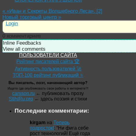
«
«Иван и Секреты Волшебного Леса». [2]
Новый торговый центр
»
Login
0
комментариев
Inline Feedbacks
View all comments
ПОЛЬЗОВАТЕЛИ САЙТА
Рейтинг писателей сайта 🏆
Активность пользователей 🚀
ТОП-100 рейтинг публикаций ⭐
Вы писатель, поэт, начинающий автор?
Ищете где опубликовать свои работы в интернете?!
carsson.ru
← публиковать прозу
StihiRu.pro
← здесь поэзия и стихи
Последние комментарии:
kirgam
на
Теперь
подросток!
: “
Ни фига себе
рост технологий! Ещё года