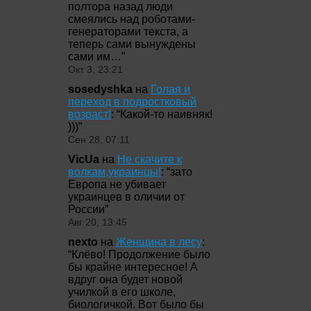
полтора назад люди
смеялись над роботами-
генераторами текста, а
теперь сами вынуждены
сами им…
”
Окт 3, 23:21
sosedyshka
на
Голая и
переход в подростковый
возраст!
: “
Какой-то наивняк!
)))
”
Сен 28, 07:11
VicUa
на
Не скачите к
волкам,украинцы!
: “
зато
Европа не убивает
украинцев в оличии от
России
”
Авг 20, 13:45
nexto
на
Женщина в лесу
:
“
Клёво! Продолжение было
бы крайне интересное! А
вдруг она будет новой
училкой в его школе,
биологичкой. Вот было бы