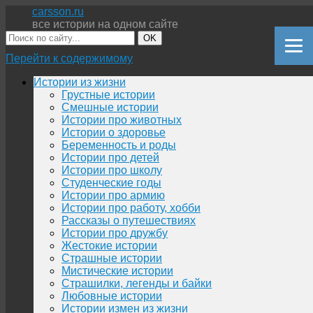
carsson.ru
все истории на одном сайте
OK
Перейти к содержимому
Истории из жизни
Грустные истории
Смешные истории
Истории про животных
Истории о здоровье
Беременность и роды
Истории про детей
Истории про школу
Студенческие годы
Истории про армию
Истории про работу, хобби
Рассказы о путешествиях
Истории про дружбу
Жестокие истории
Страшные истории
Мистические истории
Страшилки, легенды и байки
Любовные истории
Истории измен из жизни