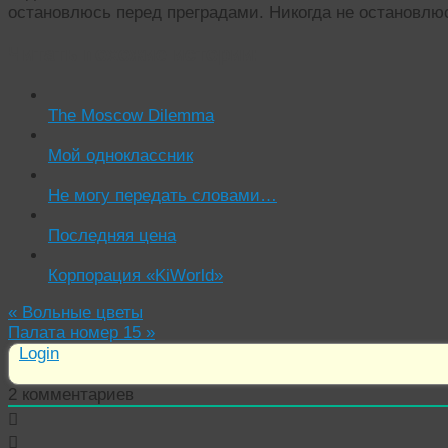
остановлюсь перед преградами. Никогда не остановл
Читать похожие истории:
The Moscow Dilemma
Мой одноклассник
Не могу передать словами…
Последняя цена
Корпорация «KiWorld»
«
Вольные цветы
Палата номер 15
»
Login
2
комментариев