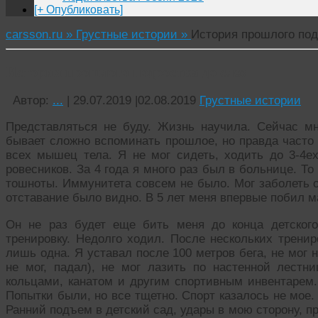
[+ Опубликовать]
carsson.ru »
Грустные истории »
История прошлого под
История прошлого подростка до слез
Автор:
...
|
29.07.2019
|
02.08.2019
Грустные истории
Представляться не буду. Жизнь научила. Сейчас мн
бывает сложно вспоминать прошлое, но правда часто
всех мышец тела. Я не мог сидеть, ходить до 3-4ех
ровесников. За 4 года я много раз был в больнице. То
тошноты. Иммунитета совсем не было. Мог заболеть о
отставание было видно. В 5 лет меня впервые побил м
Он не раз будет еще бить меня до конца детског
тренировку. Недолго ходил. После нескольких трени
лишь одна. Я уставал после 100 метров бега, не мог 
не мог, падал), не мог лазить по настенной лестн
кольцами, канатом и другим спортивным инвентарем.
Попытки были, но все тщетно. Спорт казалось не мое.
Ранний подъем в детский сад, удары в мою сторону, п