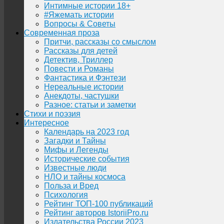
Интимные истории 18+
#Яжемать истории
Вопросы & Советы
Современная проза
Притчи, рассказы со смыслом
Рассказы для детей
Детектив, Триллер
Повести и Романы
Фантастика и Фэнтези
Нереальные истории
Анекдоты, частушки
Разное: статьи и заметки
Стихи и поэзия
Интересное
Календарь на 2023 год
Загадки и Тайны
Мифы и Легенды
Исторические события
Известные люди
НЛО и тайны космоса
Польза и Вред
Психология
Рейтинг ТОП-100 публикаций
Рейтинг авторов IstoriiPro.ru
Издательства России 2023