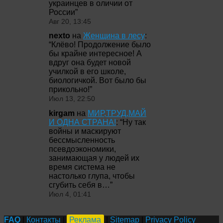
украинцев в оличии от
России
”
Авг 20, 13:45
nexto
на
Женщина в лесу
:
“
Клёво! Продолжение было
бы крайне интересное! А
вдруг она будет новой
училкой в его школе,
биологичкой. Вот было бы
прикольно!
”
Июл 13, 22:50
kirgam
на
МИР,ТРУД,МАЙ
И ОДНА СТРАНА!
: “
Ну так
войны и маскируют
бессмысленность
псевдоэкономики,
занимающая у людей их
время система не
настолько глупа, чтобы
сгубить себя в…
”
Июл 4, 01:41
FAQ
|
Контакты
|
Реклама
|
Sitemap
|
Privacy Policy