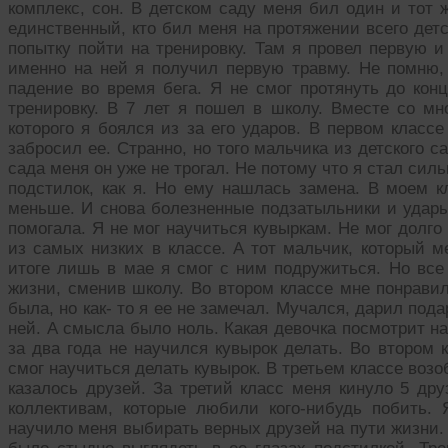
комплекс, сон. В детском саду меня бил один и тот 
единственный, кто бил меня на протяжении всего детс
попытку пойти на тренировку. Там я провел первую и
именно на ней я получил первую травму. Не помню, 
падение во время бега. Я не смог протянуть до кон
тренировку. В 7 лет я пошел в школу. Вместе со мн
которого я боялся из за его ударов. В первом классе
забросил ее. Странно, но того мальчика из детского са
сада меня он уже не трогал. Не потому что я стал силь
подстилок, как я. Но ему нашлась замена. В моем к
меньше. И снова болезненные подзатыльники и удары
помогала. Я не мог научиться кувыркам. Не мог долго
из самых низких в классе. А тот мальчик, который 
итоге лишь в мае я смог с ним подружиться. Но все 
жизни, сменив школу. Во втором классе мне понравил
была, но как- то я ее не замечал. Мучался, дарил пода
ней. А смысла было ноль. Какая девочка посмотрит на
за два года не научился кувырок делать. Во втором 
смог научиться делать кувырок. В третьем классе возо
казалось друзей. За третий класс меня кинуло 5 дру
коллективам, которые любили кого-нибудь побить.
научило меня выбирать верных друзей на пути жизни. 