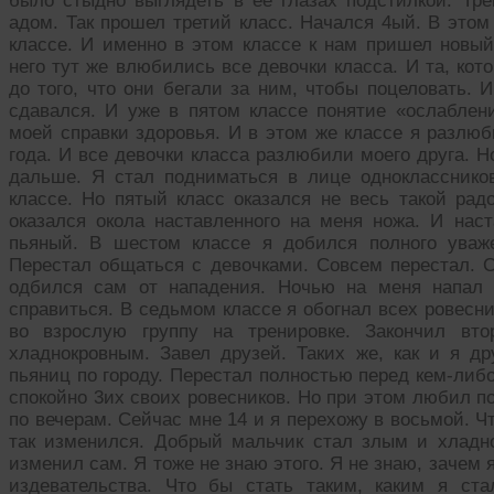
было стыдно выглядеть в ее глазах подстилкой. Тре
адом. Так прошел третий класс. Начался 4ый. В этом
классе. И именно в этом классе к нам пришел новый
него тут же влюбились все девочки класса. И та, ко
до того, что они бегали за ним, чтобы поцеловать. 
сдавался. И уже в пятом классе понятие «ослабле
моей справки здоровья. И в этом же классе я разлюб
года. И все девочки класса разлюбили моего друга. 
дальше. Я стал подниматься в лице однокласснико
классе. Но пятый класс оказался не весь такой рад
оказался окола наставленного на меня ножа. И нас
пьяный. В шестом классе я добился полного уваж
Перестал общаться с девочками. Совсем перестал. С
одбился сам от нападения. Ночью на меня напал
справиться. В седьмом классе я обогнал всех ровесн
во взрослую группу на тренировке. Закончил вт
хладнокровным. Завел друзей. Таких же, как и я др
пьяниц по городу. Перестал полностью перед кем-либ
спокойно 3их своих ровесников. Но при этом любил п
по вечерам. Сейчас мне 14 и я перехожу в восьмой. Ч
так изменился. Добрый мальчик стал злым и хладн
изменил сам. Я тоже не знаю этого. Я не знаю, зачем 
издевательства. Что бы стать таким, каким я ст