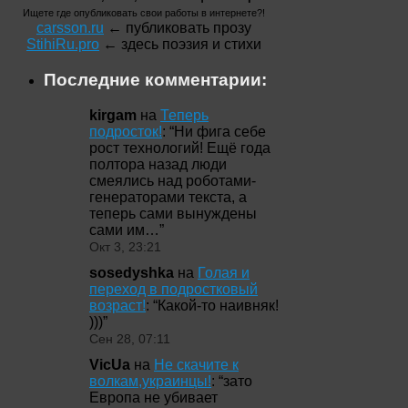
Ищете где опубликовать свои работы в интернете?!
carsson.ru
← публиковать прозу
StihiRu.pro
← здесь поэзия и стихи
Последние комментарии:
kirgam
на
Теперь
подросток!
: “
Ни фига себе
рост технологий! Ещё года
полтора назад люди
смеялись над роботами-
генераторами текста, а
теперь сами вынуждены
сами им…
”
Окт 3, 23:21
sosedyshka
на
Голая и
переход в подростковый
возраст!
: “
Какой-то наивняк!
)))
”
Сен 28, 07:11
VicUa
на
Не скачите к
волкам,украинцы!
: “
зато
Европа не убивает