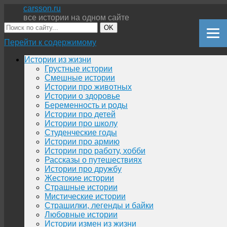
carsson.ru
все истории на одном сайте
OK
Перейти к содержимому
Истории из жизни
Грустные истории
Смешные истории
Истории про животных
Истории о здоровье
Беременность и роды
Истории про детей
Истории про школу
Студенческие годы
Истории про армию
Истории про работу, хобби
Рассказы о путешествиях
Истории про дружбу
Жестокие истории
Страшные истории
Мистические истории
Страшилки, легенды и байки
Любовные истории
Истории измен из жизни