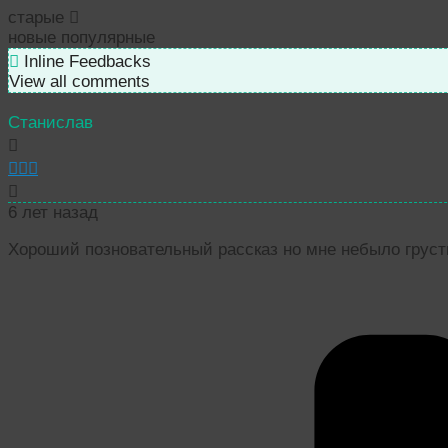
старые
новые
популярные
Inline Feedbacks
View all comments
Станислав
6 лет назад
Хороший позновательный рассказ но мне небыло груст