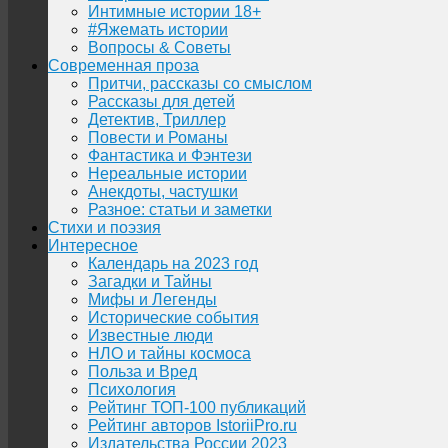
Интимные истории 18+
#Яжемать истории
Вопросы & Советы
Современная проза
Притчи, рассказы со смыслом
Рассказы для детей
Детектив, Триллер
Повести и Романы
Фантастика и Фэнтези
Нереальные истории
Анекдоты, частушки
Разное: статьи и заметки
Стихи и поэзия
Интересное
Календарь на 2023 год
Загадки и Тайны
Мифы и Легенды
Исторические события
Известные люди
НЛО и тайны космоса
Польза и Вред
Психология
Рейтинг ТОП-100 публикаций
Рейтинг авторов IstoriiPro.ru
Издательства России 2023