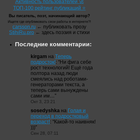
Активность пользователей 🚀
ТОП-100 рейтинг публикаций ⭐
Вы писатель, поэт, начинающий автор?
Ищете где опубликовать свои работы в интернете?!
carsson.ru
← публиковать прозу
StihiRu.pro
← здесь поэзия и стихи
Последние комментарии:
kirgam
на
Теперь
подросток!
: “
Ни фига себе
рост технологий! Ещё года
полтора назад люди
смеялись над роботами-
генераторами текста, а
теперь сами вынуждены
сами им…
”
Окт 3, 23:21
sosedyshka
на
Голая и
переход в подростковый
возраст!
: “
Какой-то наивняк!
)))
”
Сен 28, 07:11