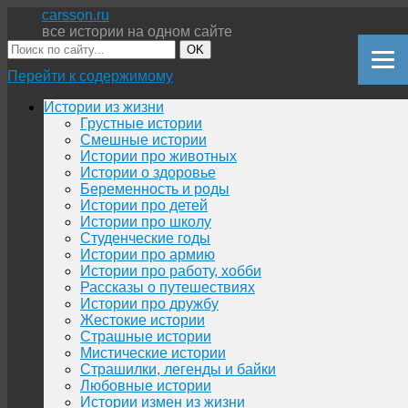
carsson.ru
все истории на одном сайте
OK
Перейти к содержимому
Истории из жизни
Грустные истории
Смешные истории
Истории про животных
Истории о здоровье
Беременность и роды
Истории про детей
Истории про школу
Студенческие годы
Истории про армию
Истории про работу, хобби
Рассказы о путешествиях
Истории про дружбу
Жестокие истории
Страшные истории
Мистические истории
Страшилки, легенды и байки
Любовные истории
Истории измен из жизни