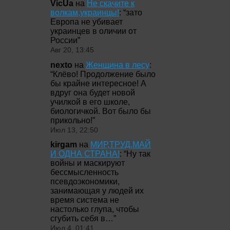
VicUa
на
Не скачите к
волкам,украинцы!
: “
зато
Европа не убивает
украинцев в оличии от
России
”
Авг 20, 13:45
nexto
на
Женщина в лесу
:
“
Клёво! Продолжение было
бы крайне интересное! А
вдруг она будет новой
училкой в его школе,
биологичкой. Вот было бы
прикольно!
”
Июл 13, 22:50
kirgam
на
МИР,ТРУД,МАЙ
И ОДНА СТРАНА!
: “
Ну так
войны и маскируют
бессмысленность
псевдоэкономики,
занимающая у людей их
время система не
настолько глупа, чтобы
сгубить себя в…
”
Июл 4, 01:41