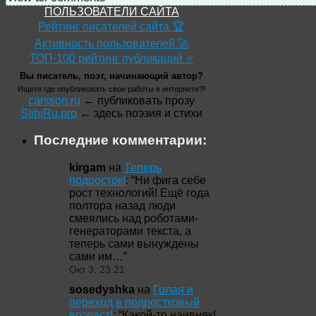
ПОЛЬЗОВАТЕЛИ САЙТА
Рейтинг писателей сайта 🏆
Активность пользователей 🚀
ТОП-100 рейтинг публикаций ⭐
Вы писатель, поэт, начинающий автор?
Ищете где опубликовать свои работы в интернете?!
carsson.ru
← публиковать прозу
StihiRu.pro
← здесь поэзия и стихи
Последние комментарии:
kirgam
на
Теперь
подросток!
: “
Ни фига себе
рост технологий! Ещё года
полтора назад люди
смеялись над роботами-
генераторами текста, а
теперь сами вынуждены
сами им…
”
Окт 3, 23:21
sosedyshka
на
Голая и
переход в подростковый
возраст!
: “
Какой-то наивняк!