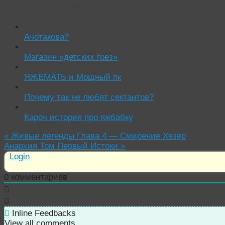
Читать похожие истории:
Ачотакова?
Магазин «детских грез»
ЯЖЕМАТЬ и Мощный пк
Почему так не любят сектантов?
Кароч история про яжбабку
«
Живые легенды Глава 4 — Смирение Хезер
Анархия Том Первый Истоки
»
Login
0
комментариев
Inline Feedbacks
View all comments