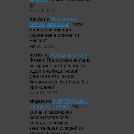
)))
”
Сен 28, 07:11
VicUa
на
Не скачите к
волкам,украинцы!
: “
зато
Европа не убивает
украинцев в оличии от
России
”
Авг 20, 13:45
nexto
на
Женщина в лесу
:
“
Клёво! Продолжение было
бы крайне интересное! А
вдруг она будет новой
училкой в его школе,
биологичкой. Вот было бы
прикольно!
”
Июл 13, 22:50
kirgam
на
МИР,ТРУД,МАЙ
И ОДНА СТРАНА!
: “
Ну так
войны и маскируют
бессмысленность
псевдоэкономики,
занимающая у людей их
время система не