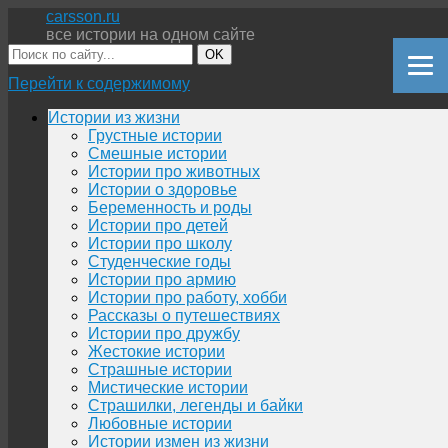
carsson.ru
все истории на одном сайте
OK
Перейти к содержимому
Истории из жизни
Грустные истории
Смешные истории
Истории про животных
Истории о здоровье
Беременность и роды
Истории про детей
Истории про школу
Студенческие годы
Истории про армию
Истории про работу, хобби
Рассказы о путешествиях
Истории про дружбу
Жестокие истории
Страшные истории
Мистические истории
Страшилки, легенды и байки
Любовные истории
Истории измен из жизни