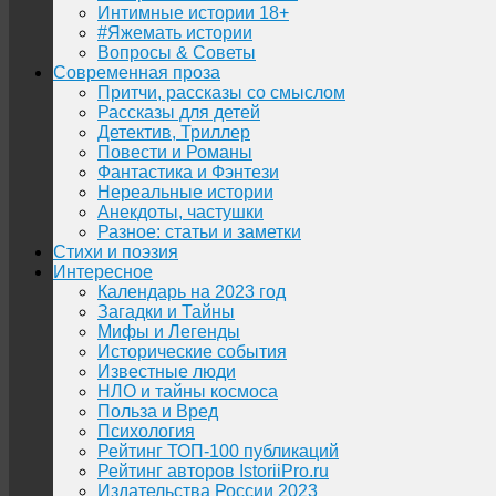
Интимные истории 18+
#Яжемать истории
Вопросы & Советы
Современная проза
Притчи, рассказы со смыслом
Рассказы для детей
Детектив, Триллер
Повести и Романы
Фантастика и Фэнтези
Нереальные истории
Анекдоты, частушки
Разное: статьи и заметки
Стихи и поэзия
Интересное
Календарь на 2023 год
Загадки и Тайны
Мифы и Легенды
Исторические события
Известные люди
НЛО и тайны космоса
Польза и Вред
Психология
Рейтинг ТОП-100 публикаций
Рейтинг авторов IstoriiPro.ru
Издательства России 2023