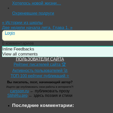
Хотелось новой жизни…
Охреневшие подруги
«
Истории из школы
Две недели начала лета. Глава 1.
»
Login
0
комментариев
Inline Feedbacks
View all comments
ПОЛЬЗОВАТЕЛИ САЙТА
Рейтинг писателей сайта 🏆
Активность пользователей 🚀
ТОП-100 рейтинг публикаций ⭐
Вы писатель, поэт, начинающий автор?
Ищете где опубликовать свои работы в интернете?!
carsson.ru
← публиковать прозу
StihiRu.pro
← здесь поэзия и стихи
Последние комментарии: