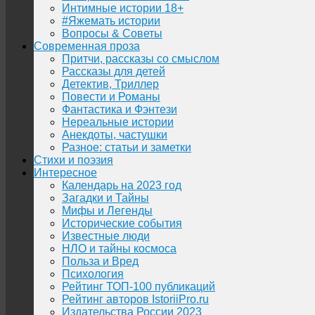
Интимные истории 18+
#Яжемать истории
Вопросы & Советы
Современная проза
Притчи, рассказы со смыслом
Рассказы для детей
Детектив, Триллер
Повести и Романы
Фантастика и Фэнтези
Нереальные истории
Анекдоты, частушки
Разное: статьи и заметки
Стихи и поэзия
Интересное
Календарь на 2023 год
Загадки и Тайны
Мифы и Легенды
Исторические события
Известные люди
НЛО и тайны космоса
Польза и Вред
Психология
Рейтинг ТОП-100 публикаций
Рейтинг авторов IstoriiPro.ru
Издательства России 2023