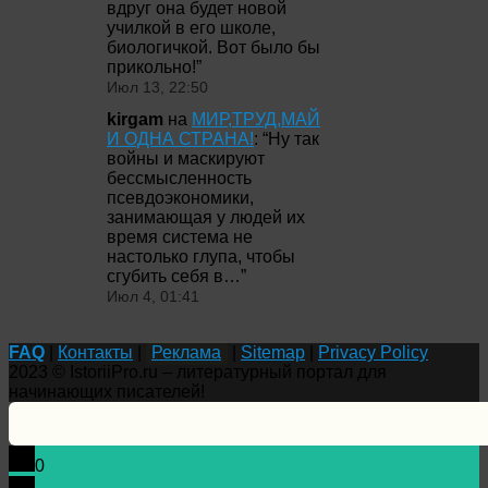
вдруг она будет новой
училкой в его школе,
биологичкой. Вот было бы
прикольно!
”
Июл 13, 22:50
kirgam
на
МИР,ТРУД,МАЙ
И ОДНА СТРАНА!
: “
Ну так
войны и маскируют
бессмысленность
псевдоэкономики,
занимающая у людей их
время система не
настолько глупа, чтобы
сгубить себя в…
”
Июл 4, 01:41
FAQ
|
Контакты
|
Реклама
|
Sitemap
|
Privacy Policy
2023 © IstoriiPro.ru – литературный портал для
начинающих писателей!
0