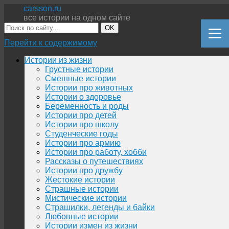
carsson.ru
все истории на одном сайте
OK
Перейти к содержимому
Истории из жизни
Грустные истории
Смешные истории
Истории про животных
Истории о здоровье
Беременность и роды
Истории про детей
Истории про школу
Студенческие годы
Истории про армию
Истории про работу, хобби
Рассказы о путешествиях
Истории про дружбу
Жестокие истории
Страшные истории
Мистические истории
Страшилки, легенды и байки
Любовные истории
Истории измен из жизни