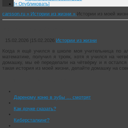
[+ Опубликовать]
carsson.ru »
Истории из жизни »
Истории из моей жизн
Истории из моей жизни.
15.02.2026
|
15.02.2026
Истории из жизни
Когда я ещё учился в школе моя учительница по а
математике, получил я трояк, хотя я учился на четв
домашку, мы её переделали на чётвёрку и я остался
такая история из моей жизни, делайте домашку на с
Читать похожие истории:
Дареному коню в зубы … смотрят
Как дочке сказать?
Киберсталкинг?