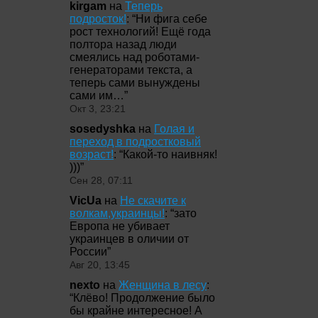
kirgam
на
Теперь
подросток!
: “
Ни фига себе
рост технологий! Ещё года
полтора назад люди
смеялись над роботами-
генераторами текста, а
теперь сами вынуждены
сами им…
”
Окт 3, 23:21
sosedyshka
на
Голая и
переход в подростковый
возраст!
: “
Какой-то наивняк!
)))
”
Сен 28, 07:11
VicUa
на
Не скачите к
волкам,украинцы!
: “
зато
Европа не убивает
украинцев в оличии от
России
”
Авг 20, 13:45
nexto
на
Женщина в лесу
:
“
Клёво! Продолжение было
бы крайне интересное! А