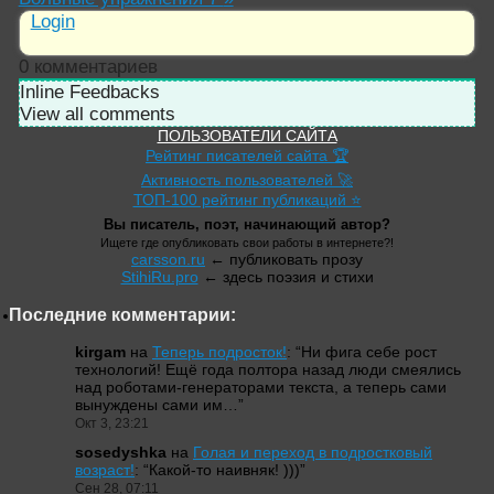
Login
0
комментариев
Inline Feedbacks
View all comments
ПОЛЬЗОВАТЕЛИ САЙТА
Рейтинг писателей сайта 🏆
Активность пользователей 🚀
ТОП-100 рейтинг публикаций ⭐
Вы писатель, поэт, начинающий автор?
Ищете где опубликовать свои работы в интернете?!
carsson.ru
← публиковать прозу
StihiRu.pro
← здесь поэзия и стихи
Последние комментарии:
kirgam
на
Теперь подросток!
: “
Ни фига себе рост
технологий! Ещё года полтора назад люди смеялись
над роботами-генераторами текста, а теперь сами
вынуждены сами им…
”
Окт 3, 23:21
sosedyshka
на
Голая и переход в подростковый
возраст!
: “
Какой-то наивняк! )))
”
Сен 28, 07:11