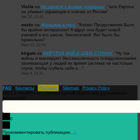
VicUa
на
Не скачите к волкам,украинцы!
: “
зато Европа
не убивает украинцев в оличии от России
”
Авг 20, 13:45
nexto
на
Женщина в лесу
: “
Клёво! Продолжение было
бы крайне интересное! А вдруг она будет новой
училкой в его школе, биологичкой. Вот было бы
прикольно!
”
Июл 13, 22:50
kirgam
на
МИР,ТРУД,МАЙ И ОДНА СТРАНА!
: “
Ну так
войны и маскируют бессмысленность псевдоэкономики,
занимающая у людей их время система не настолько
глупа, чтобы сгубить себя в…
”
Июл 4, 01:41
FAQ
|
Контакты
|
Реклама
|
Sitemap
|
Privacy Policy
2023 © IstoriiPro.ru – литературный портал для начинающих
писателей!
0
Прокомментировать публикацию...
x