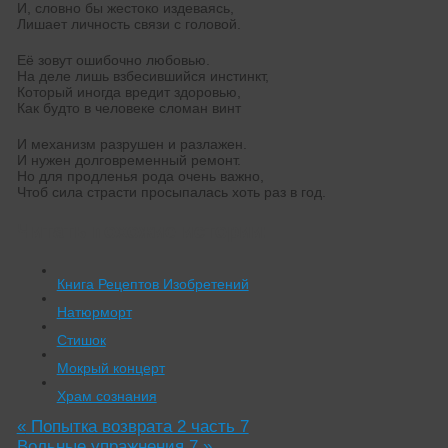
И, словно бы жестоко издеваясь,
Лишает личность связи с головой.
Её зовут ошибочно любовью.
На деле лишь взбесившийся инстинкт,
Который иногда вредит здоровью,
Как будто в человеке сломан винт
И механизм разрушен и разлажен.
И нужен долговременный ремонт.
Но для продленья рода очень важно,
Чтоб сила страсти просыпалась хоть раз в год.
Читать похожие истории:
Книга Рецептов Изобретений
Натюрморт
Стишок
Мокрый концерт
Храм сознания
«
Попытка возврата 2 часть 7
Вольные упражнения 7
»