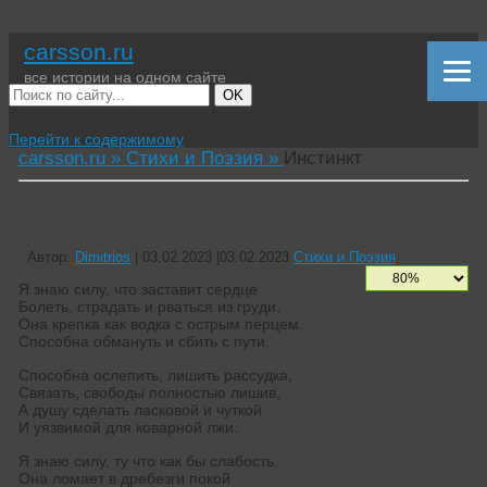
carsson.ru
все истории на одном сайте
OK
Перейти к содержимому
carsson.ru »
Стихи и Поэзия »
Инстинкт
Инстинкт
Автор:
Dimitrios
|
03.02.2023
|
03.02.2023
Стихи и Поэзия
Я знаю силу, что заставит сердце
Болеть, страдать и рваться из груди,
Она крепка как водка с острым перцем.
Способна обмануть и сбить с пути.
Способна ослепить, лишить рассудка,
Связать, свободы полностью лишив,
А душу сделать ласковой и чуткой
И уязвимой для коварной лжи.
Я знаю силу, ту что как бы слабость.
Она ломает в дребезги покой