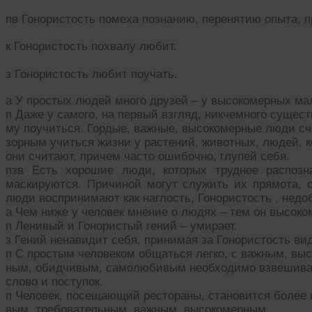
пв Гонористость помеха познанию, перенятию опыта,
к Гонористость похвалу любит.
з Гонористость любит поучать.
а У простых людей много друзей – у высокомерных ма
п Даже у самого, на первый взгляд, никчемного сущест
му поучиться. Гордые, важные, высокомерные люди сч
зорным учиться жизни у растений, животных, людей, 
они считают, причем часто ошибочно, глупей себя.
пзв Есть хорошие люди, которых труднее распоз
маскируются. Причиной могут служить их прямота, о
люди воспринимают как наглость, Гонористость , нед
а Чем ниже у человек мнение о людях – тем он высоко
п Ленивый и Гонористый гений – умирает.
з Гений ненавидит себя, принимая за Гонористость ви
п С простым человеком общаться легко, с важным, вы
ным, обидчивым, самолюбивым необходимо взвешива
слово и поступок.
п Человек, посещающий рестораны, становится более 
вым, требовательным, важным, высокомерным…