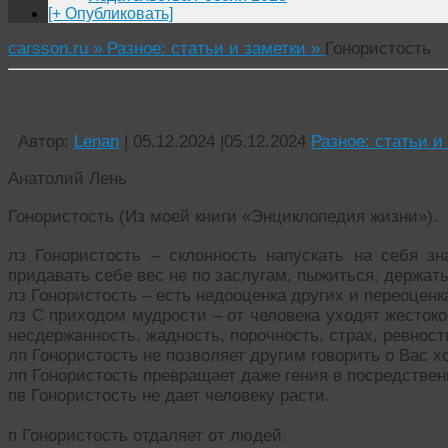
[+ Опубликовать]
carsson.ru »
Разное: статьи и заметки »
Гонористость
Гонористость
Автор:
Lenan
|
05.12.2024
|
05.12.2024
Разное: статьи и
Анатолий Лень
Гонористость (Из моей книги «Энциклопедия жизни»).
лз Гонористость – склонность напускать на себя з
придавать себе вес не по заслугам, пыжиться, держа
лз Гонористость – есть недооценка других и переоценк
лз С приходом мудрости – от человека уходят жестокос
несдержанность, жадность, порочность, страх, ревнос
лп Гонористость не позволяет другим говорить о Вас х
лп Гонористость превращает даже гения в посредствен
пв Гонористость не дает человеку расти.
п Гонористость отдаляет от людей.