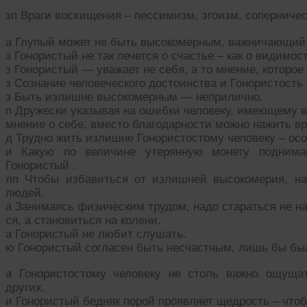
зп Враги восхищения – пессимизм, эгоизм, соперничес
а Глупый может не быть высокомерным, важничающий –
з Гонористый не так печется о счастье – как о видимост
з Гонористый — уважает не себя, а то мнение, которое
з Сознание человеческого достоинства и Гонористость
з Быть излишне высокомерным — неприлично.
п Дружески указывая на ошибки человеку, имеющему 
мнение о себе, вместо благодарности можно нажить вр
д Трудно жить излишне Гонористостому человеку – ос
и Какую по величине утерянную монету поднимае
Гонористый .
лп Чтобы избавиться от излишней высокомерия, на
людей.
а Занимаясь физическим трудом, надо стараться не на
ся, а становиться на колени.
а Гонористый не любит слушать.
ю Гонористый согласен быть несчастным, лишь бы бы
а Гонористостому человеку не столь важно ощущат
других.
и Гонористый бедняк порой проявляет щедрость – чтоб