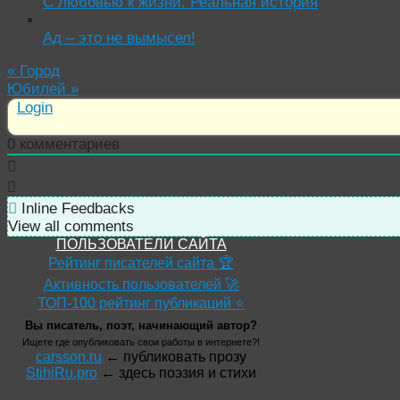
С любовью к жизни. Реальная история
Ад – это не вымысел!
«
Город
Юбилей
»
Login
0
комментариев
Inline Feedbacks
View all comments
ПОЛЬЗОВАТЕЛИ САЙТА
Рейтинг писателей сайта 🏆
Активность пользователей 🚀
ТОП-100 рейтинг публикаций ⭐
Вы писатель, поэт, начинающий автор?
Ищете где опубликовать свои работы в интернете?!
carsson.ru
← публиковать прозу
StihiRu.pro
← здесь поэзия и стихи