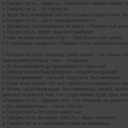
п Гонористость , гордость, самолюбие человек может 
а Гонористость – от глупости.
з Люди Высокомерные пытаются скрыть недостаток ум
а Гонористость – дочь посредственности.
а Дружеское похлопывание по плечу – Гонористый восп
з Гонористость живет, пока его замечают.
З Чем человек меньше стоит – тем выше себя ценит.
п С приходом мудрости – Гонористость человека покид
з Гонористостому человеку свойственно – не только во
пресмыкается перед теми – кто выше.
з От Высокомерия до враждебности один шаг.
а Демонстрация Высокомерия – людей раздражает.
п Пренебрежение – лучшая защита от Высокомерия .
п Ниже всех падает тот, кто стремится возвыситься н
п Жизнь часто вынуждает Высокомерных людей, пытаю
довольствоваться тем, что существенно хуже того, чег
з Гонористость – признак того, что человеку не удаетс
п Высокомерничают – лишь глупцы.
а Гонористость питается завистью.
п Гонористость вызывая зависть – беду накликает.
д Гонористость м уважение к себе не вызовешь.