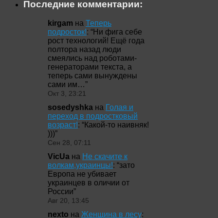
Последние комментарии:
kirgam
на
Теперь
подросток!
: “
Ни фига себе
рост технологий! Ещё года
полтора назад люди
смеялись над роботами-
генераторами текста, а
теперь сами вынуждены
сами им…
”
Окт 3, 23:21
sosedyshka
на
Голая и
переход в подростковый
возраст!
: “
Какой-то наивняк!
)))
”
Сен 28, 07:11
VicUa
на
Не скачите к
волкам,украинцы!
: “
зато
Европа не убивает
украинцев в оличии от
России
”
Авг 20, 13:45
nexto
на
Женщина в лесу
: