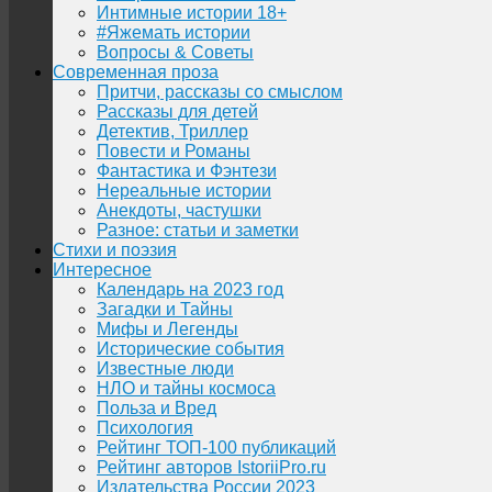
Интимные истории 18+
#Яжемать истории
Вопросы & Советы
Современная проза
Притчи, рассказы со смыслом
Рассказы для детей
Детектив, Триллер
Повести и Романы
Фантастика и Фэнтези
Нереальные истории
Анекдоты, частушки
Разное: статьи и заметки
Стихи и поэзия
Интересное
Календарь на 2023 год
Загадки и Тайны
Мифы и Легенды
Исторические события
Известные люди
НЛО и тайны космоса
Польза и Вред
Психология
Рейтинг ТОП-100 публикаций
Рейтинг авторов IstoriiPro.ru
Издательства России 2023