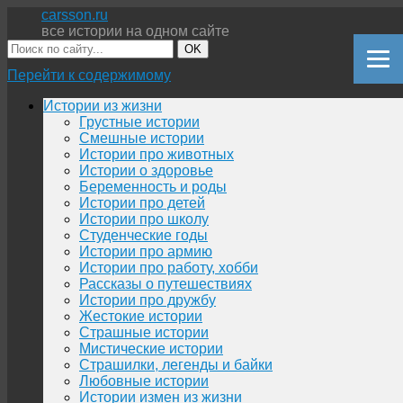
carsson.ru
все истории на одном сайте
OK
Перейти к содержимому
Истории из жизни
Грустные истории
Смешные истории
Истории про животных
Истории о здоровье
Беременность и роды
Истории про детей
Истории про школу
Студенческие годы
Истории про армию
Истории про работу, хобби
Рассказы о путешествиях
Истории про дружбу
Жестокие истории
Страшные истории
Мистические истории
Страшилки, легенды и байки
Любовные истории
Истории измен из жизни