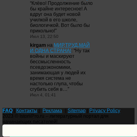
“
Клёво! Продолжение было
бы крайне интересное! А
вдруг она будет новой
училкой в его школе,
биологичкой. Вот было бы
прикольно!
”
Июл 13, 22:50
kirgam
на
МИР,ТРУД,МАЙ
И ОДНА СТРАНА!
: “
Ну так
войны и маскируют
бессмысленность
псевдоэкономики,
занимающая у людей их
время система не
настолько глупа, чтобы
сгубить себя в…
”
Июл 4, 01:41
FAQ
|
Контакты
|
Реклама
|
Sitemap
|
Privacy Policy
2023 © IstoriiPro.ru – литературный портал для
начинающих писателей!