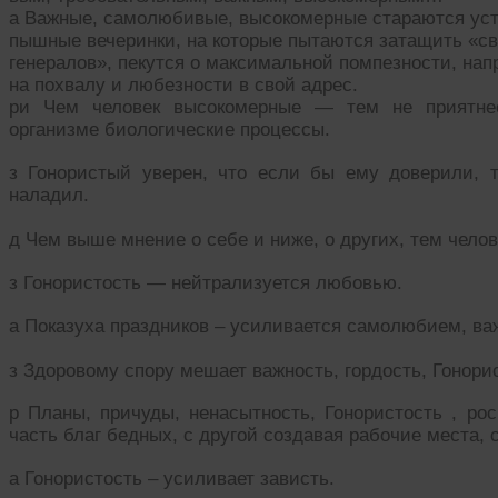
а Важные, самолюбивые, высокомерные стараются ус
пышные вечеринки, на которые пытаются затащить «с
генералов», пекутся о максимальной помпезности, на
на похвалу и любезности в свой адрес.
ри Чем человек высокомерные — тем не приятне
организме биологические процессы.
з Гонористый уверен, что если бы ему доверили, 
наладил.
д Чем выше мнение о себе и ниже, о других, тем чело
з Гонористость — нейтрализуется любовью.
а Показуха праздников – усиливается самолюбием, в
з Здоровому спору мешает важность, гордость, Гонори
р Планы, причуды, ненасытность, Гонористость , ро
часть благ бедных, с другой создавая рабочие места, 
а Гонористость – усиливает зависть.