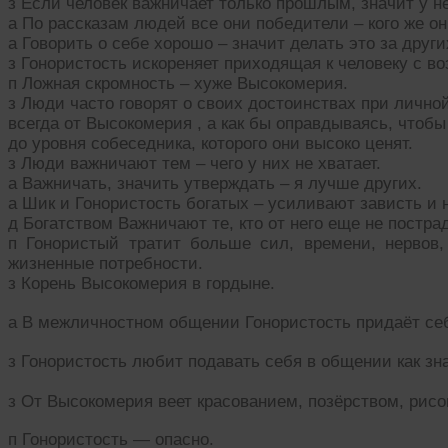
з Если человек важничает только прошлым, значит у не
а По рассказам людей все они победители – кого же о
а Говорить о себе хорошо – значит делать это за други
з Гонористость искореняет приходящая к человеку с в
п Ложная скромность – хуже Высокомерия.
з Люди часто говорят о своих достоинствах при лично
всегда от Высокомерия , а как бы оправдываясь, чтобы
до уровня собеседника, которого они высоко ценят.
з Люди важничают тем – чего у них не хватает.
а Важничать, значить утверждать – я лучше других.
а Шик и Гонористость богатых – усиливают зависть и 
д Богатством Важничают те, кто от него еще не постра
п Гонористый тратит больше сил, времени, нервов,
жизненные потребности.
з Корень Высокомерия в гордыне.
а В межличностном общении Гонористость придаёт себ
з Гонористость любит подавать себя в общении как зн
з От Высокомерия веет красованием, позёрством, рис
п Гонористость — опасно.