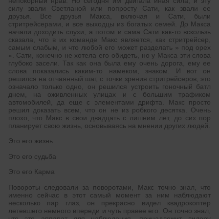
непокорный нрав. Но сегодня им двигала иная сила, и эту
силу звали Светланой или попросту Сати, как звали ее
друзья. Все друзья Макса, включая и Сати, были
стритрейсерами, и все выходцы из богатых семей. До Макса
начали доходить слухи, а потом и сама Сати как-то вскользь
сказала, что в их команде Макс является, как стритрейсер,
самым слабым, и что любой его может разделать » под орех
«. Сати, конечно не хотела его обидеть, но у Макса эти слова
глубоко засели. Так как она была ему очень дорога, ему ее
слова показались каким-то намеком, знаком. И вот он
решился на отчаянный шаг, с точки зрения стритрейсеров, это
означало только одно, он решился устроить гоночный батл
днем, на оживленных улицах и с большим трафиком
автомобилей, да еще с элементами дрифта. Макс просто
решил доказать всем, что он не из робкого десятка. Очень
плохо, что Макс в свои двадцать с лишним лет, до сих пор
планирует свою жизнь, основываясь на мнении других людей.
Это его жизнь
Это его судьба
Это его Карма
Повороты следовали за поворотами, Макс точно знал, что
именно сейчас в этот самый момент за ним наблюдают
несколько пар глаз, он прекрасно видел квадрокоптер
летевшего немного впереди и чуть правее его. Он точно знал,
что это аппарат для наблюдения, принадлежит лидеру