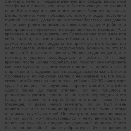
отнимала мелочь, предназначенную для обедов, мобильные
телефоны и прочее, что можно быстро скинуть по сходной
цене. Вот потому-то наши с ним встречи были очень частые,
Витек, конечно, меня побаивался, потому и ходил постоянно
группой. Не знаю, до чего наше противоборство с ним довело
бы, но мои родители разменяли квартиру в другом районе, и
мне пришлось переезжать, но пацанов я часто навещал. А со
временем я начал узнавать, что Соловьев уже всех и все под
себя подмял, его костоломы избивали тех, с кем я водил
дружбу, после этого предлагал им примкнуть к его банде, кто
не соглашался, избиения продолжались. Конечно, он это все
делал, чтоб только мне насолить. Но вот в один из дней, мне
наконец-то удалось освободиться от работы. Я к тому
времени после школы подрабатывал, помогал ремонтировать
машины мужикам в капитальных гаражах, и, приехав в свой
старый двор, в надежде раз и навсегда разобраться с Витькой
Соловьевым, но курносый малец с веснушками на все лицо,
сказал, что Соловьева арестовали, сейчас в СИЗО сидит, ждет
суда. На вопрос, что случилось, паренек ответил, что избил
одного парня, до такой степени, что его пришлось в
реанимацию увозить, просто он не хотел переходить в его
банду, и, остался, мне верен. Зовут того парня Генка, Генка
Мезенцев. Я давно начал замечать, что он был очень
привязан ко мне, настоящих друзей у него не было, потому
он и искал дружбы со мной. Поначалу я не мог воспринимать
его как друга, но присмотревшись к нему внимательно, я
понял, что лучшего и преданного друга мне не найти. У него
был очень спокойный нрав и добрая душа. Это он приезжал