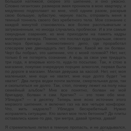
большой натяжкой, скорее это шипение, и оно ужасно.
Словно гигантских размеров змея проникла в мою квартиру, и
медленно подползает ко мне, чтоб одним разом, раскрыв
свою большую, зубастую, черную пасть, отправить меня в
темный тоннель своего без хребетного тела. Мое сознание с
каждой минутой становилось все более расплывчатым и
затуманенным, но иногда случались проблески. И в эти самые
секундные озарения, ко мне приходили на память кадры
минувшего вечера. Помню, что послал куда подальше, своего
мастера бригады локомотивного депо, где проработал
слесарем уже двенадцать лет. Болван. Какой же он болван.
Черт бы побрал, это шипение, что с моей головой? Нет, нет,
только б не потерять сознание. А ведь за свои уже тридцать
три года, я впервые кого-то, куда-то посылаю. Так, я стою в
магазине, покупаю очередную порцию алкоголя, первая была
по дороге в магазин. Милая девушка за кассой. Нет, нет, моя
маленькая, мне еще не хватит, мне еще долго будет ‘’не
хватит’’. Два литра водки почти залпом, смертельная доза, так
и скопытиться не долго. Так, стоп, почему лежит на полу наш
семейный альбом? Мне все понятно, болван не мой
бригадир, болван я сам. Кретин? — это тоже обо мне.
Ублюдок? — в десятку. Теперь мне ясно источник этого
мерзкого шипения, я включил газ на все четыре конфорки.
Что, жить надоело? Ублюдок бесхребетный. Нужно
исправлять ситуацию. Кто залил мое тело бетоном? До плиты
оставались какие-то два, три метра, давай тряпка, давай!
Я стремительно летел в темную пропасть, и не догадывался,