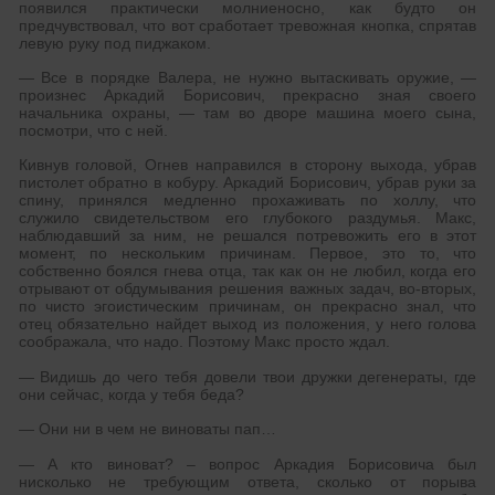
появился практически молниеносно, как будто он
предчувствовал, что вот сработает тревожная кнопка, спрятав
левую руку под пиджаком.
— Все в порядке Валера, не нужно вытаскивать оружие, —
произнес Аркадий Борисович, прекрасно зная своего
начальника охраны, — там во дворе машина моего сына,
посмотри, что с ней.
Кивнув головой, Огнев направился в сторону выхода, убрав
пистолет обратно в кобуру. Аркадий Борисович, убрав руки за
спину, принялся медленно прохаживать по холлу, что
служило свидетельством его глубокого раздумья. Макс,
наблюдавший за ним, не решался потревожить его в этот
момент, по нескольким причинам. Первое, это то, что
собственно боялся гнева отца, так как он не любил, когда его
отрывают от обдумывания решения важных задач, во-вторых,
по чисто эгоистическим причинам, он прекрасно знал, что
отец обязательно найдет выход из положения, у него голова
соображала, что надо. Поэтому Макс просто ждал.
— Видишь до чего тебя довели твои дружки дегенераты, где
они сейчас, когда у тебя беда?
— Они ни в чем не виноваты пап…
— А кто виноват? – вопрос Аркадия Борисовича был
нисколько не требующим ответа, сколько от порыва