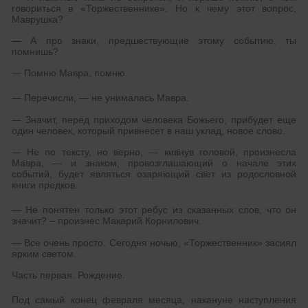
говориться в «Торжественнике». Но к чему этот вопрос,
Маврушка?
— А про знаки, предшествующие этому событию, ты
помнишь?
— Помню Мавра, помню.
— Перечисли, — не унималась Мавра.
— Значит, перед приходом человека Божьего, прибудет еще
один человек, который привнесет в наш уклад, новое слово.
— Не по тексту, но верно, — кивнув головой, произнесла
Мавра, — и знаком, провозглашающий о начале этих
событий, будет являться озаряющий свет из родословной
книги предков.
— Не понятен только этот ребус из сказанных слов, что он
значит? – произнес Макарий Корнилович.
— Все очень просто. Сегодня ночью, «Торжественник» засиял
ярким светом.
Часть первая. Рождение.
Под самый конец февраля месяца, накануне наступления