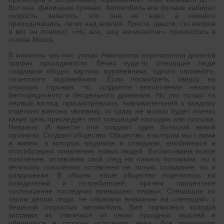
Вот она, финишная прямая. Автомобиль все больше набирал
скорость, казалось, что она не едет, а немного
приподнявшись, летит над землей. Триста, двести, сто метров
и вот он поворот. «Ну, все, шоу начинается»- пронеслось в
голове Макса.
В моменты час-пик, улицы Аквилонска переполняли дневной
трафик проходимости. Вечно куда-то спешащие люди
создавали общую картину муравейника, одного огромного,
гигантского муравейника. Если посмотреть сверху на
снующих горожан, то создается впечатление некоего
беспорядочного и бесцельного движения. Но это только на
первый взгляд, присмотревшись повнимательней к каждому
отдельно взятому человеку, то сразу же можно будет, понять
какую цель преследует этот спешащий господин или госпожа.
Неважно. И вместе они создают один большой живой
организм. Создают общество. Общество, в котором мы с вами
и живем, в котором трудимся и созидаем, влюбляемся и
способствуем появлению новых людей. Воспитываем новое
поколение, оставляем свой след на память потомкам, но к
великому сожалению оставляем не только созидание, но и
разрушения. В общем, наше общество поделилось на
созидателей и потребителей, причем процентное
соотношение последних превышает первых. Спешащие по
своим делам люди, не обратили внимание на «летящий» с
бешеной скоростью автомобиль. Визг тормозных колодок
заставил их отвлечься от своих праздных мыслей и
обернуться в сторону источника звука. Все произошло