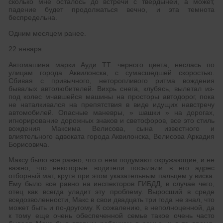
сколько мне осталось до встречи с твердыней, а может,
падение будет продолжаться вечно, и эта темнота
беспредельна.
Одним месяцем ранее.
22 января.
Автомашина марки Ауди ТТ. черного цвета, неслась по
улицам города Аквилонска, с сумасшедшей скоростью.
Сбивая с привычного, неторопливого ритма вождения
бывалых автолюбителей. Вихрь снега, клубясь, вылетал из-
под колес мчавшейся машины на просторы автодорог, пока
не наталкивался на препятствия в виде идущих навстречу
автомобилей. Опасные маневры, » шашки » на дорогах,
игнорирование дорожных знаков и светофоров, все это стиль
вождения Максима Велисова, сына известного и
влиятельного адвоката города Аквилонска, Велисова Аркадия
Борисовича.
Максу было все равно, что о нем подумают окружающие, и не
важно, что некоторые водители посылали в его адрес
отборный мат, крутя при этом указательным пальцем у виска.
Ему было все равно на инспекторов ГИБДД, в случае чего,
отец как всегда уладит эту проблему. Выросший в среде
вседозволенности, Макс в свои двадцать три года не знал, что
может быть и по-другому. К сожалению, в неполноценной, да
к тому еще очень обеспеченной семье такое очень часто