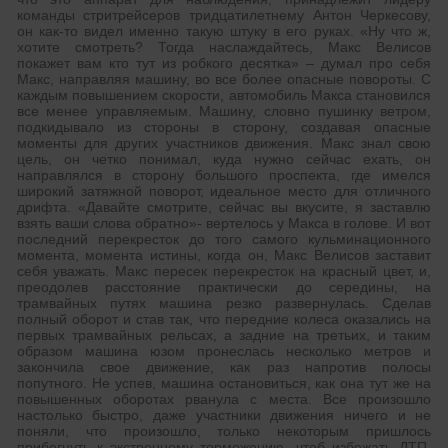
команды стритрейсеров тридцатилетнему Антон Черкесову,
он как-то видел именно такую штуку в его руках. «Ну что ж,
хотите смотреть? Тогда наслаждайтесь, Макс Велисов
покажет вам кто тут из робкого десятка» – думал про себя
Макс, направляя машину, во все более опасные повороты. С
каждым повышением скорости, автомобиль Макса становился
все менее управляемым. Машину, словно пушинку ветром,
подкидывало из стороны в сторону, создавая опасные
моменты для других участников движения. Макс знал свою
цель, он четко понимал, куда нужно сейчас ехать, он
направлялся в сторону большого проспекта, где имелся
широкий затяжной поворот, идеальное место для отличного
дрифта. «Давайте смотрите, сейчас вы вкусите, я заставлю
взять ваши слова обратно»- вертелось у Макса в голове. И вот
последний перекресток до того самого кульминационного
момента, момента истины, когда он, Макс Велисов заставит
себя уважать. Макс пересек перекресток на красный цвет, и,
преодолев расстояние практически до середины, на
трамвайных путях машина резко развернулась. Сделав
полный оборот и став так, что передние колеса оказались на
первых трамвайных рельсах, а задние на третьих, и таким
образом машина юзом пронеслась несколько метров и
закончила свое движение, как раз напротив полосы
попутного. Не успев, машина остановиться, как она тут же на
повышенных оборотах рванула с места. Все произошло
настолько быстро, даже участники движения ничего и не
поняли, что произошло, только некоторым пришлось
прибегнуть к экстренному торможению, чтоб избежать ДТП.