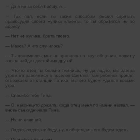
— Да я не за себя прошу, я…
— Так пап, если ты таким способом решил спрятать
правосудия своего жулика клиента, то ты обратился не по
адресу.
— Нет не жулика, брата твоего.
— Макса? А что случилось?
— Ты понимаешь, мне не нравится его круг общения, может у
вас он найдет достойных друзей.
— Что-то отец ты больно темнишь, ну да ладно, мы завтра
утром отправляемся в поселок Светлов, там ребенок пропал,
отъезжаем от станции Гатиха, мы его будем ждать к восьми
утра.
— Спасибо тебе Тина.
— О, наконец-то дожила, когда отец меня по имени назвал, —
вновь съехидничала Тина.
— Ну не начинай.
— Ладно, ладно, не буду, ну, в общем, мы его будем ждать.
— Спасибо, удачи вам.