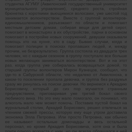
студентка АГУМУ (Аквилонский государственный университет
муниципального управления), среднего роста, стройная
брюнетка с короткими вьющимися волосами, уже шестой год
занимается волонтерством. Вместе с группой волонтеров-
единомышленников, разъезжают по области и помогают
местным детским домам, собирая вещи для детей сирот,
помогают в монастырях в их обустройстве, парни в основном
помогают в постройке новых сооружений, девушки оказывали
помощь кто на кухне, кто в саду. Бываю случаи, когда и
помогают полиции в поисках пропавших людей, и, между
прочим, не безрезультатно. Группа состояла из двадцати трех
человек, но с каждым сезоном в группу поступало все больше
новых желающих заниматься волонтерством. Вот и на этот
раз, когда группа уже собиралась возвращаться домой, то
старший группы волонтеров Мирон Кузнецов, сообщил, что
где-то в Сабурской области, что недалеко от Аквилонска, в
каком-то поселении пропала девочка, и группа без раздумья
сразу же ринулась на поиски девочки. Но вернемся к Аркадию
Борисовичу, который до сих пор мучается странным
предчувствием, приговаривая уже третий бокал своего
любимого вина. Но это ему мало помогало, он понимал, что
алкоголь мало чем может помочь. Поставив пустой бокал на
журнальный столик, Аркадий Борисович, решил отвлечься за
чтением свежей прессы, которую ему еще утром доставила
экономка Элла Петровна. Или просто Петровна, как обычно
ее называют остальные домочадцы и весь остальной
персонал, но кроме Аркадия Борисовича, хотя она и была
почти одного возраста с ним, но он всегда обращался к ней