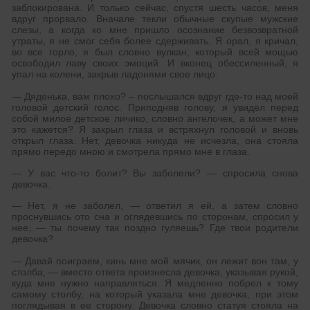
заблокирована. И только сейчас, спустя шесть часов, меня
вдруг прорвало. Вначале текли обычные скупые мужские
слезы, а когда ко мне пришло осознание безвозвратной
утраты, я не смог себя более сдерживать. Я орал, я кричал,
во все горло, я был словно вулкан, который всей мощью
освободил лаву своих эмоций. И вконец обессиленный, я
упал на колени, закрыв ладонями свое лицо.
— Дяденька, вам плохо? – послышался вдруг где-то над моей
головой детский голос. Приподняв голову, я увидел перед
собой милое детское личико, словно ангелочек, а может мне
это кажется? Я закрыл глаза и встряхнул головой и вновь
открыл глаза. Нет, девочка никуда не исчезла, она стояла
прямо передо мною и смотрела прямо мне в глаза.
— У вас что-то болит? Вы заболели? — спросила снова
девочка.
— Нет, я не заболел, — ответил я ей, а затем словно
проснувшись ото сна и оглядевшись по сторонам, спросил у
нее, — ты почему так поздно гуляешь? Где твои родители
девочка?
— Давай поиграем, кинь мне мой мячик, он лежит вон там, у
столба, — вместо ответа произнесла девочка, указывая рукой,
куда мне нужно направляться. Я медленно побрел к тому
самому столбу, на который указала мне девочка, при этом
поглядывая в ее сторону. Девочка словно статуя стояла на