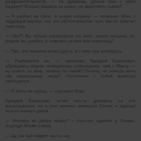
раздражительности, — ты думаешь, деньги мне с неба
падают? Вторая машина за сезон, не многовато сынок?
— Я разбил не свою, а чужую машину, — произнес Макс с
надеждой внутри, что это обстоятельство хоть как-то смягчит
гнев отца.
— Что?! Вы только посмотрите на него, чужую машину он,
видите ли, разбил, а отвечать за нее мне изволишь?
— Пап, это машина моего друга, я с ним сам разберусь.
— Разберется он, — произнес Аркадий Борисович,
обращаясь скорее невидимому собеседнику, чем к Максу, —
ну ответь ты мне, почему ты такой? Почему не хочешь жить
как нормальные люди? Постоянно с тобой возиться
приходится.
— Я этого не прошу, — слукавил Макс.
Аркадий Борисович хотел что-то добавить на это
высказывание, но в этот момент вернулся Огнев, и адвокат
только махнул рукой.
— Машину во дворе видел? – спросил адвокат у Огнева,
подходя ближе к нему.
— Да, на ней живого места нет.