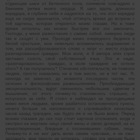
отдающие шаги от бетонного пола, поневоле совпадало с
биением ритма моего сердца. Я шел вдоль длинного
коридора, в глубине себя я надеялся на то, что этот коридор
еще не скоро закончится, чтоб оттянуть время до встречи с
той картины, которая откроется моим глазам. Но в тоже
время хотелось как можно быстрее все это закончить.
Господи, у меня разногласия с самим собой, наверно люди
так и сходят с ума. Проходя мимо очередного бедняги в
белой простыне, мне невольно вспомнилось выражение о
том, как расшифровывается слово » морг «- место отдыха
разочарованных граждан. Моя воля, я б автора этих строк
заставил съесть свой собственный язык. Это ж надо,
«разочарованных» граждан, а если граждане не хотели
этого? А так получилось? Стечение обстоятельств, не повезло
людям, просто оказались не в том месте, не в тот час. Я,
никогда не замечал, до момента последних часов, что
склонен к философским размышлениям. Преобладающая
эмоциональность, вдруг сменилось небольшим сдвигом в
мышлении, от этого почему-то становилось страшно, я
испугался за себя. Я стоял и наблюдал за проходящими
мимо меня людьми, кроме разбитого остановочного пункта,
ничего больше не напоминало о случившейся несколько
часов назад трагедии, как будто ее и не было вовсе. Перед
моими глазами до сих пор стоит картина опознания, когда я
смотрел на мертвое лицо своей жены и своих дочерей, на их
умиротворенные, бледные с посиневшими губами, лица.
Почему-то я не мог дать волю своим чувствам, я не смог
заплакать, мне просто не хотелось, словно эта эмоция была