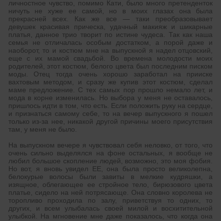
личностное чувство, помимо Кати, было много претенденток
ничуть не хуже ее самой, но в моих глазах она была
прекрасней всех. Как же все — таки преобразовывает
девушек красивая прическа, удачный макияж и шикарные
платья, данное трио творит по истине чудеса. Так как наша
семья не отличалась особым достатком, а порой даже и
наоборот, то и костюм мне на выпускной я надел отцовский,
еще с их мамой свадьбой. Во времена молодости моих
родителей, этот костюм, белого цвета был последним писком
моды. Отец тогда очень хорошо заработал на прииске
вахтовым методом, и сразу же купив этот костюм, сделал
маме предложение. С тех самых пор прошло немало лет, и
мода в корне изменилась. Но выбора у меня не оставалось,
пришлось идти в том, что есть. Если положить руку на сердце,
и признаться самому себе, то на вечер выпускного я пошел
только из-за нее, никакой другой причины моего присутствия
там, у меня не было.
На выпускном вечере я чувствовал себя неловко, от того, что
очень сильно выделялся на фоне остальных, я вообще не
любил большое скопление людей, возможно, это моя фобия.
Но вот, я вновь увидел ЕЕ, она была просто великолепна,
белокурые волосы были завиты в мелкие кудряшки, а
изящное, облегающее ее стройное тело, бирюзового цвета
платье, сидело на ней потрясающе. Она словно королева не
торопливо проходила по залу, приветствуя то одних, то
других, и всем улыбалась своей милой и восхитительной
улыбкой. На мгновение мне даже показалось, что когда она