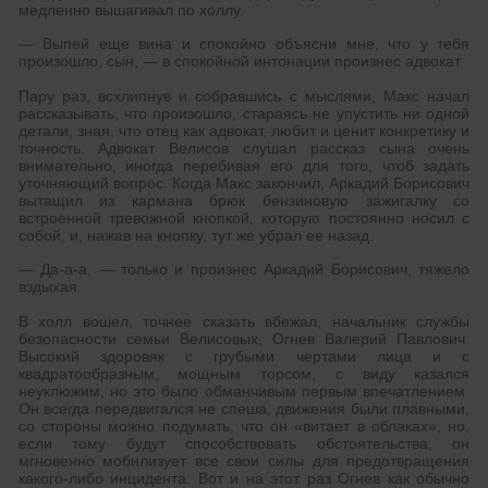
медленно вышагивал по холлу.
— Выпей еще вина и спокойно объясни мне, что у тебя
произошло, сын, — в спокойной интонации произнес адвокат.
Пару раз, всхлипнув и собравшись с мыслями, Макс начал
рассказывать, что произошло, стараясь не упустить ни одной
детали, зная, что отец как адвокат, любит и ценит конкретику и
точность. Адвокат Велисов слушал рассказ сына очень
внимательно, иногда перебивая его для того, чтоб задать
уточняющий вопрос. Когда Макс закончил, Аркадий Борисович
вытащил из кармана брюк бензиновую зажигалку со
встроенной тревожной кнопкой, которую постоянно носил с
собой, и, нажав на кнопку, тут же убрал ее назад.
— Да-а-а, — только и произнес Аркадий Борисович, тяжело
вздыхая.
В холл вошел, точнее сказать вбежал, начальник службы
безопасности семьи Велисовых, Огнев Валерий Павлович.
Высокий здоровяк с грубыми чертами лица и с
квадратообразным, мощным торсом, с виду казался
неуклюжим, но это было обманчивым первым впечатлением.
Он всегда передвигался не спеша, движения были плавными,
со стороны можно подумать, что он «витает в облаках», но,
если тому будут способствовать обстоятельства, он
мгновенно мобилизует все свои силы для предотвращения
какого-либо инцидента. Вот и на этот раз Огнев как обычно