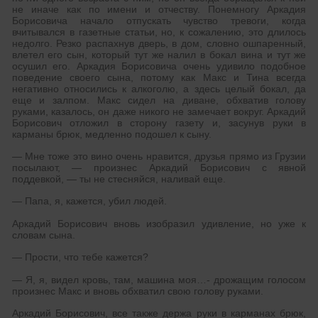
не иначе как по имени и отчеству. Понемногу Аркадия
Борисовича начало отпускать чувство тревоги, когда
вчитывался в газетные статьи, но, к сожалению, это длилось
недолго. Резко распахнув дверь, в дом, словно ошпаренный,
влетел его сын, который тут же налил в бокал вина и тут же
осушил его. Аркадия Борисовича очень удивило подобное
поведение своего сына, потому как Макс и Тина всегда
негативно относились к алкоголю, а здесь целый бокал, да
еще и залпом. Макс сидел на диване, обхватив голову
руками, казалось, он даже никого не замечает вокруг. Аркадий
Борисович отложил в сторону газету и, засунув руки в
карманы брюк, медленно подошел к сыну.
— Мне тоже это вино очень нравится, друзья прямо из Грузии
посылают, — произнес Аркадий Борисович с явной
поддевкой, — ты не стесняйся, наливай еще.
— Папа, я, кажется, убил людей.
Аркадий Борисович вновь изобразил удивление, но уже к
словам сына.
— Прости, что тебе кажется?
— Я, я, видел кровь, там, машина моя…- дрожащим голосом
произнес Макс и вновь обхватил свою голову руками.
Аркадий Борисович, все также держа руки в карманах брюк,