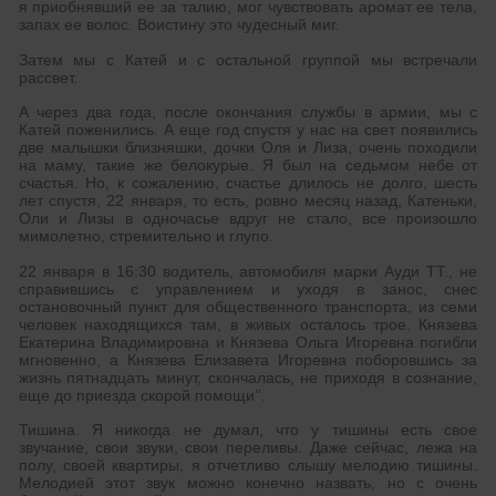
я приобнявший ее за талию, мог чувствовать аромат ее тела,
запах ее волос. Воистину это чудесный миг.
Затем мы с Катей и с остальной группой мы встречали
рассвет.
А через два года, после окончания службы в армии, мы с
Катей поженились. А еще год спустя у нас на свет появились
две малышки близняшки, дочки Оля и Лиза, очень походили
на маму, такие же белокурые. Я был на седьмом небе от
счастья. Но, к сожалению, счастье длилось не долго, шесть
лет спустя, 22 января, то есть, ровно месяц назад, Катеньки,
Оли и Лизы в одночасье вдруг не стало, все произошло
мимолетно, стремительно и глупо.
22 января в 16:30 водитель, автомобиля марки Ауди ТТ., не
справившись с управлением и уходя в занос, снес
остановочный пункт для общественного транспорта, из семи
человек находящихся там, в живых осталось трое. Князева
Екатерина Владимировна и Князева Ольга Игоревна погибли
мгновенно, а Князева Елизавета Игоревна поборовшись за
жизнь пятнадцать минут, скончалась, не приходя в сознание,
еще до приезда скорой помощи’’.
Тишина. Я никогда не думал, что у тишины есть свое
звучание, свои звуки, свои переливы. Даже сейчас, лежа на
полу, своей квартиры, я отчетливо слышу мелодию тишины.
Мелодией этот звук можно конечно назвать, но с очень