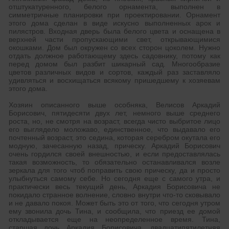
отштукатуренного, белого орнамента, выполнен в
симметричные планировки при проектировании. Орнамент
этого дома сделан в виде искусно выполненных арок и
пилястров. Входная дверь была белого цвета и оснащена в
верхней части пропускающими свет, открывающимися
окошками. Дом был окружен со всех сторон цоколем. Нужно
отдать должное работающему здесь садовнику, потому как
перед домом был разбит шикарный сад. Многообразие
цветов различных видов и сортов, каждый раз заставляло
удивляться и восхищаться всякому пришедшему к хозяевам
этого дома.
Хозяин описанного выше особняка, Велисов Аркадий
Борисович, пятидесяти двух лет, немного выше среднего
роста, но, не смотря на возраст, всегда чисто выбритое лицо
его выглядело моложаво, единственное, что выдавало его
почтенный возраст, это седина, которая серебром окутала его
модную, зачесанную назад, прическу. Аркадий Борисович
очень гордился своей внешностью, и если предоставлялась
такая возможность, то обязательно останавливался возле
зеркала для того чтоб поправить свою прическу, да и просто
улыбнуться самому себе. Но сегодня еще с самого утра, и
практически весь текущий день, Аркадия Борисовича не
покидало странное волнение, словно внутри что-то сковывало
и не давало покоя. Может быть это от того, что сегодня утром
ему звонила дочь Тина, и сообщила, что приезд ее домой
откладывается еще на неопределенное время. Тина,
старшая дочь Аркадия Борисовича, двадцатипятилетняя