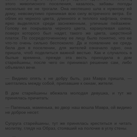
этого живописного поселения, казалось, забавы погоды
нисколько ее не трогали. Она неспешно шла к нужному ей
дому, невозмутимо принимая всю силу встречного ветра. Ее
облик из черного цвета, длинного и теплого кафтана, очень
ярко выделялся среди заснеженным, уличным пейзажем.
Голову ее покрывала черного цвета, каракулевая шапка,
поверх которого был надет, такого же цвета, шерстяной
платок. По сосредоточенному ее лицу было понятно, что ее
что-то очень сильно беспокоило. Да и появление ее средь
бела дня в поселении, для жителей означало одно, она
пришла, чтоб поделиться важной вестью. Как и случалось в
былые времена, прежде эта весть приходила в дом
старейшины, после чего он принимал решение сам, либо
объявлял вече.
— Видимо опять к не добру быть, раз Мавра пришла, —
шептались между собой, припавшие к окнам, жители.
В дом старейшины вбежала молодая девушка, и тут же
принялась причитать:
— Папенька, маменька, во двор наш вошла Мавра, ой видимо
не доброе несет.
Супруга старейшины, тут же принялась креститься и читать
молитву, глядя на Образ, стоявший на полочке в углу стены.