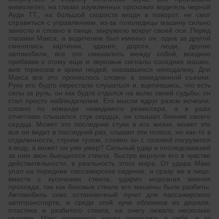
мимолетно, на глазах изумленных прохожих водитель черной
Ауди ТТ., на большой скорости входя в поворот, не смог
справиться с управлением, из-за гололедицы машину сильно
занесло и словно в танце, закружило вокруг своей оси. Перед
глазами Макса, а водителем был именно он, одна за другой
сменялись картинки, здания, дороги, люди, другие
автомобили, все это смешалось между собой, воедино
прибавив к этому еще и звуковые сигналы соседних машин,
визг тормозов и крики людей, оказавшихся неподалеку. Для
Макса все это пронеслось словно в замедленной съемки.
Руки его будто перестали слушаться и, вцепившись, что есть
силы за руль, он как будто отдался на волю своей судьбы, он
стал просто наблюдателем. Его мысли вдруг разом исчезли,
словно по команде невидимого режиссера, а в ушах
отчетливо слышался стук сердца, он слышал биение своего
сердца. Может это последние стуки в его жизни, может это
все он видит в последний раз, слышит эти голоса, но как-то в
отдаленности, глухим гулом, словно он с головой погрузился
в воду, а может он уже умер? Сильный удар и последовавший
за ним звон бьющегося стекла, быстро вернули его в чувство
действительности, в реальность этого мира. От удара Макс
упал на переднее пассажирское сидение, и сразу же в лицо,
вместе с кусочками стекла, ударил морозная зимняя
прохлада, так как боковые стекла его машины были разбиты.
Автомобиль снес остановочный пункт для пассажирского
автотранспорта, и среди этой кучи обломков из дюраля,
пластика и разбитого стекла, на снегу лежало несколько
человек. Макс понемногу начал приходить в себя, и от