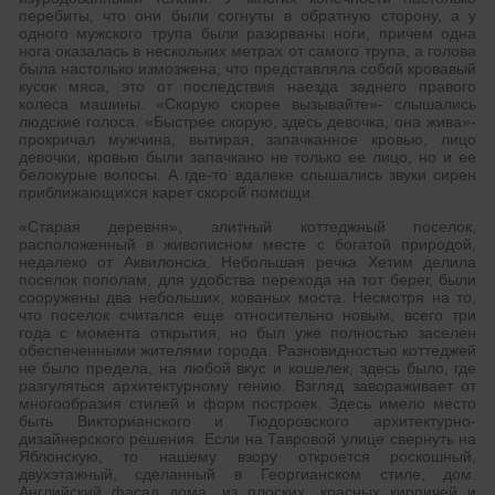
перебиты, что они были согнуты в обратную сторону, а у
одного мужского трупа были разорваны ноги, причем одна
нога оказалась в нескольких метрах от самого трупа, а голова
была настолько измозжена, что представляла собой кровавый
кусок мяса, это от последствия наезда заднего правого
колеса машины. «Скорую скорее вызывайте»- слышались
людские голоса. «Быстрее скорую, здесь девочка, она жива»-
прокричал мужчина, вытирая, запачканное кровью, лицо
девочки, кровью были запачкано не только ее лицо, но и ее
белокурые волосы. А где-то вдалеке слышались звуки сирен
приближающихся карет скорой помощи.
«Старая деревня», элитный коттеджный поселок,
расположенный в живописном месте с богатой природой,
недалеко от Аквилонска. Небольшая речка Хетим делила
поселок пополам, для удобства перехода на тот берег, были
сооружены два небольших, кованых моста. Несмотря на то,
что поселок считался еще относительно новым, всего три
года с момента открытия, но был уже полностью заселен
обеспеченными жителями города. Разновидностью коттеджей
не было предела, на любой вкус и кошелек, здесь было, где
разгуляться архитектурному гению. Взгляд завораживает от
многообразия стилей и форм построек. Здесь имело место
быть Викторианского и Тюдоровского архитектурно-
дизайнерского решения. Если на Тавровой улице свернуть на
Яблонскую, то нашему взору откроется роскошный,
двухэтажный, сделанный в Георгианском стиле, дом.
Английский фасад дома, из плоских, красных кирпичей и