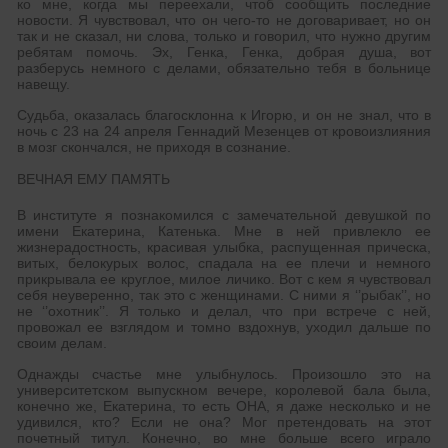
ко мне, когда мы переехали, чтоб сообщить последние
новости. Я чувствовал, что он чего-то не договаривает, но он
так и не сказал, ни слова, только и говорил, что нужно другим
ребятам помочь. Эх, Генка, Генка, добрая душа, вот
разберусь немного с делами, обязательно тебя в больнице
навещу.
Судьба, оказалась благосклонна к Игорю, и он не знал, что в
ночь с 23 на 24 апреля Геннадий Мезенцев от кровоизлияния
в мозг скончался, не приходя в сознание.
ВЕЧНАЯ ЕМУ ПАМЯТЬ
В институте я познакомился с замечательной девушкой по
имени Екатерина, Катенька. Мне в ней привлекло ее
жизнерадостность, красивая улыбка, распущенная прическа,
витых, белокурых волос, спадала на ее плечи и немного
прикрывала ее круглое, милое личико. Вот с кем я чувствовал
себя неуверенно, так это с женщинами. С ними я ‘’рыбак’’, но
не ‘’охотник’’. Я только и делал, что при встрече с ней,
провожал ее взглядом и томно вздохнув, уходил дальше по
своим делам.
Однажды счастье мне улыбнулось. Произошло это на
университетском выпускном вечере, королевой бала была,
конечно же, Екатерина, то есть ОНА, я даже несколько и не
удивился, кто? Если не она? Мог претендовать на этот
почетный титул. Конечно, во мне больше всего играло