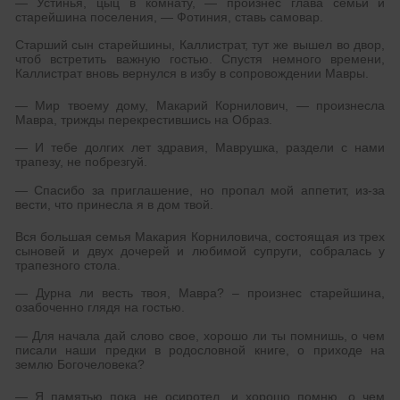
— Устинья, цыц в комнату, — произнес глава семьи и
старейшина поселения, — Фотиния, ставь самовар.
Старший сын старейшины, Каллистрат, тут же вышел во двор,
чтоб встретить важную гостью. Спустя немного времени,
Каллистрат вновь вернулся в избу в сопровождении Мавры.
— Мир твоему дому, Макарий Корнилович, — произнесла
Мавра, трижды перекрестившись на Образ.
— И тебе долгих лет здравия, Маврушка, раздели с нами
трапезу, не побрезгуй.
— Спасибо за приглашение, но пропал мой аппетит, из-за
вести, что принесла я в дом твой.
Вся большая семья Макария Корниловича, состоящая из трех
сыновей и двух дочерей и любимой супруги, собралась у
трапезного стола.
— Дурна ли весть твоя, Мавра? – произнес старейшина,
озабоченно глядя на гостью.
— Для начала дай слово свое, хорошо ли ты помнишь, о чем
писали наши предки в родословной книге, о приходе на
землю Богочеловека?
— Я памятью пока не осиротел, и хорошо помню, о чем