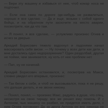
— Бери эту машину и избавься от нее, чтоб комар носа не
подточил.
— Если она сама по дороге где-нибудь не развалиться,
хорошо я все сделаю. — Да и еще, возьми с собой одного
бойца, и на обратном пути заскочите на место аварии,
посмотрите, как да что там.
— Я понял, я все сделаю, — услужливо произнес Огнев и
исчез за дверью.
Аркадий Борисович тяжело вздохнул и ладонями начал
массировать себе виски. — Ну почему у всех дети как дети, а
мне достались одно недоразумение? Один раздолбай, другая
не пойми, чем занимается, ну хоть от нее проблем нет.
— Пап, ну не начинай.
Аркадий Борисович остановился, и, посмотрев на Макса,
словно увидел его впервые, произнес:
— Так бегом к себе, и чтоб не высовывался, пока я не решу,
что дальше делать, и не звони никому.
— Понял, понял, — произнес Макс, радуясь в душе, что отец,
несмотря на свою тираду, все же решил ему помочь. И с
Антоном, чью машину он разбил, не придется иметь дело, с
ним Огнев поговорит. Да за друга Антона он его никогда не