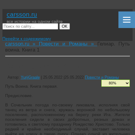
carsson.ru
все истории на одном сайте
OK
Перейти к содержимому
carsson.ru »
Повести и Романы »
Гелиар. Путь
воина. Книга 1
Гелиар. Путь воина. Книга 1
Автор:
YurijGraale
|
25.05.2022
|
25.05.2022
Повести и Романы
Путь Воина. Книга первая.
Предисловие.
В Сочельник погода по-своему ликовала, исполняя свой
танец из ветра и снега, кружась воронкой по небольшому
поселению, расположенному на берегу реки Ига. Жители
поселения сидели в своих добротных, резных домах и
готовились к светлому празднику Рождество Христово. Только
редкий и крайне необходимый случай, заставит человека
выйти на улицу в такую пургу. Однако одной из жительниц