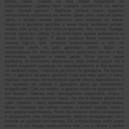
весны, зима, словно ни под каким предлогом не
собиравшаяся сдавать свои позиции, выпустила на землю
свой ‘’белый десант’’. Крупные хлопья снега, кружась,
неторопливо спускались на землю. Даже упав, снег не думал
таять, а всеми силами укреплял свое влияние на земле.
Когда-то в далеком детстве, у меня была любимая забава,
ловить снег ртом, и чем хлопья крупнее, тем лучше. Правда,
после таких вот забав, я на некоторое время выбивался из
колеи, болело горло. У меня вообще была склонность к
ангине. Где-то чуть немного переохладишь, и все, на
несколько дней ты для дворовых ребят, будто не
существуешь. Но этого нельзя было допустить, так как я был
негласным лидером в своем дворе. Если где-то, какая
разборка, то постоянно звали меня, ведь ребята знали, что я
любой конфликт разрешу по справедливости и без кулаков,
по крайней мере, старался до этого не доводить. Не потому
что, я драться не умел, драться я как раз-таки умел, и очень
хорошо, при этом, не посетив ни одной школы единоборств, а
по причине не люблю я доводить дело до физического
воздействия. Сам не люблю, и другим особо не разрешал. Но
как бывает, самому мне приходилось разрешать споры с
помощью кулаков намного чаще, так как в нашем дворе жил
один паренек с явно выраженными лидерскими качествами,
Витек Соловьев, как сейчас помню, и волею судьбы, наши с
ним дороги пересеклись. Я мог бы конечно пойти на мировую
и предложить ему сотрудничество, вместо конкуренции, но я
совсем не одобрял его методы. Он собрал вокруг себя некий
костяк, и это банда промышляла тем, что в школе у ребят