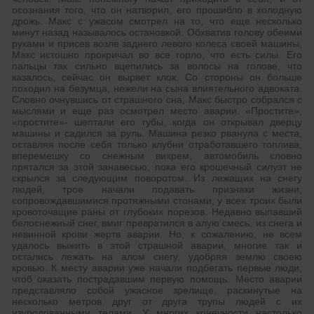
осознания того, что он натворил, его прошибло в холодную
дрожь. Макс с ужасом смотрел на то, что еще несколько
минут назад называлось остановкой. Обхватив голову обеими
руками и присев возле заднего левого колеса своей машины,
Макс истошно прокричал во все горло, что есть силы. Его
пальцы так сильно вцепились за волосы на голове, что
казалось, сейчас он вырвет клок. Со стороны он больше
походил на безумца, нежели на сына влиятельного адвоката.
Словно очнувшись от страшного сна, Макс быстро собрался с
мыслями и еще раз осмотрел место аварии. «Простите»,
«простите»- шептали его губы, когда он открывал дверцу
машины и садился за руль. Машина резко рванула с места,
оставляя после себя только клубни отработавшего топлива,
вперемешку со снежным вихрем, автомобиль словно
прятался за этой занавесью, пока его крошечный силуэт не
скрылся за следующим поворотом. Из лежащих на снегу
людей, трое начали подавать признаки жизни,
сопровождавшимися протяжными стонами, у всех троих были
кровоточащие раны от глубоких порезов. Недавно выпавший
белоснежный снег, вмиг превратился в алую смесь, из снега и
невинной крови жертв аварии. Но, к сожалению, не всем
удалось выжить в этой страшной аварии, многие так и
остались лежать на алом снегу, удобряя землю своею
кровью. К месту аварии уже начали подбегать первые люди,
чтоб оказать пострадавшим первую помощь. Место аварии
представляло собой ужасное зрелище, раскинутые на
несколько метров друг от друга трупы людей с их
изуродованными телами. У многих конечности настолько