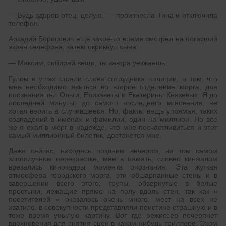
— Будь здоров отец, целую, — произнесла Тина и отключила
телефон.
Аркадий Борисович еще какое-то время смотрел на погасший
экран телефона, затем окрикнул сына:
— Максим, собирай вещи, ты завтра уезжаешь.
Гулом в ушах стояли слова сотрудника полиции, о том, что
мне необходимо явиться во второе отделение морга, для
опознания тел Ольги, Елизаветы и Екатерины Князевых. Я до
последней минуты, до самого последнего мгновения, не
хотел верить в случившееся. Но, факты вещь упрямая, таких
совпадений в именах и фамилии, один на миллион. Но все
же я ехал в морг в надежде, что мне посчастливиться и этот
самый миллионный билетик, достанется мне.
Даже сейчас, находясь поздним вечером, на том самом
злополучном перекрестке, мне в память, словно кинжалом
врезались кинокадры момента опознания. Эта жуткая
атмосфера городского морга, эти обшарпанные стены и в
завершении всего этого, трупы, обвернутые в белые
простыни, лежащие прямо на полу вдоль стен, так как »
посетителей » оказалось очень много, мест на всех не
хватило, в совокупности представляли поистине страшную и в
тоже время унылую картину. Вот где режиссер почерпнет
вдохновения для снятия сцен в каком-нибудь триллере. Эхом