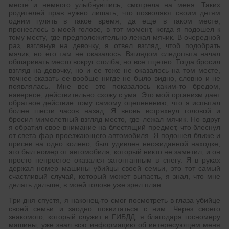
месте и немного улыбнувшись, смотрела на меня. Таких
родителей прав нужно лишать, что позволяют своим детям
одним гулять в такое время, да еще в таком месте,
пронеслось в моей голове, в тот момент, когда я подошел к
тому месту, где предположительно лежал мячик. В очередной
раз, взглянув на девочку, я отвел взгляд, чтоб подобрать
мячик, но его там не оказалось. Взглядом следопыта начал
обшаривать место вокруг столба, но все тщетно. Тогда бросил
взгляд на девочку, но и ее тоже не оказалось на том месте,
точнее сказать ее вообще нигде не было видно, словно и не
появлялась. Мне все это показалось каким-то бредом,
наверное, действительно схожу с ума. Это мой организм дает
обратное действие тому самому оцепенению, что я испытал
более шести часов назад. Я вновь встряхнул головой и
бросил мимолетный взгляд место, где лежал мячик. Но вдруг
я обратил свое внимание на блестящий предмет, что блеснул
от света фар проезжающего автомобиля. Я подошел ближе и
присев на одно колено, был удивлен неожиданной находке,
это был номер от автомобиля, который никто не заметил, и он
просто непростое оказался затоптанным в снегу. Я в руках
держал номер машины убийцы своей семьи, это тот самый
счастливый случай, который может выпасть, я знал, что мне
делать дальше, в моей голове уже зрел план.
Три дня спустя, я наконец-то смог посмотреть в глаза убийце
своей семьи и заодно поквитаться с ним. Через своего
знакомого, который служит в ГИБДД, я благодаря госномеру
машины, уже знал всю информацию об интересующем меня