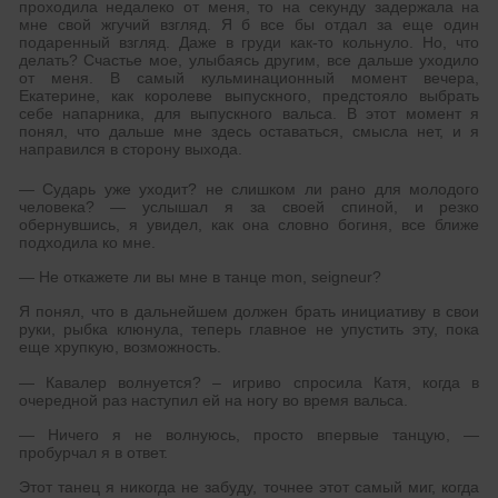
проходила недалеко от меня, то на секунду задержала на
мне свой жгучий взгляд. Я б все бы отдал за еще один
подаренный взгляд. Даже в груди как-то кольнуло. Но, что
делать? Счастье мое, улыбаясь другим, все дальше уходило
от меня. В самый кульминационный момент вечера,
Екатерине, как королеве выпускного, предстояло выбрать
себе напарника, для выпускного вальса. В этот момент я
понял, что дальше мне здесь оставаться, смысла нет, и я
направился в сторону выхода.
— Сударь уже уходит? не слишком ли рано для молодого
человека? — услышал я за своей спиной, и резко
обернувшись, я увидел, как она словно богиня, все ближе
подходила ко мне.
— Не откажете ли вы мне в танце mon, seigneur?
Я понял, что в дальнейшем должен брать инициативу в свои
руки, рыбка клюнула, теперь главное не упустить эту, пока
еще хрупкую, возможность.
— Кавалер волнуется? – игриво спросила Катя, когда в
очередной раз наступил ей на ногу во время вальса.
— Ничего я не волнуюсь, просто впервые танцую, —
пробурчал я в ответ.
Этот танец я никогда не забуду, точнее этот самый миг, когда