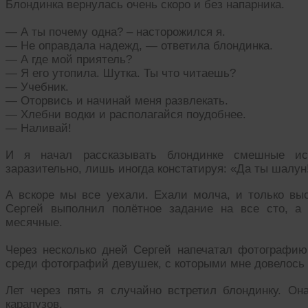
Блондинка вернулась очень скоро и без напарника.
— А ты почему одна? – насторожился я.
— Не оправдала надежд, — ответила блондинка.
— А где мой приятель?
— Я его утопила. Шутка. Ты что читаешь?
— Учебник.
— Оторвись и начинай меня развлекать.
— Хлебни водки и располагайся поудобнее.
— Наливай!
И я начал рассказывать блондинке смешные ис
заразительно, лишь иногда констатируя: «Да ты шалун
А вскоре мы все уехали. Ехали молча, и только выс
Сергей выполнил полётное задание на все сто, а
месячные.
Через несколько дней Сергей напечатал фотографию
среди фотографий девушек, с которыми мне довелось 
Лет через пять я случайно встретил блондинку. Он
карапузов.