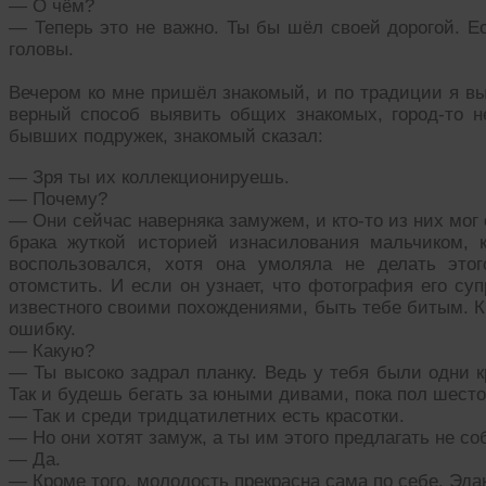
— О чём?
— Теперь это не важно. Ты бы шёл своей дорогой. Ес
головы.
Вечером ко мне пришёл знакомый, и по традиции я в
верный способ выявить общих знакомых, город-то 
бывших подружек, знакомый сказал:
— Зря ты их коллекционируешь.
— Почему?
— Они сейчас наверняка замужем, и кто-то из них мог
брака жуткой историей изнасилования мальчиком, 
воспользовался, хотя она умоляла не делать это
отомстить. И если он узнает, что фотография его суп
известного своими похождениями, быть тебе битым. К
ошибку.
— Какую?
— Ты высоко задрал планку. Ведь у тебя были одни к
Так и будешь бегать за юными дивами, пока пол шесто
— Так и среди тридцатилетних есть красотки.
— Но они хотят замуж, а ты им этого предлагать не с
— Да.
— Кроме того, молодость прекрасна сама по себе. Эд