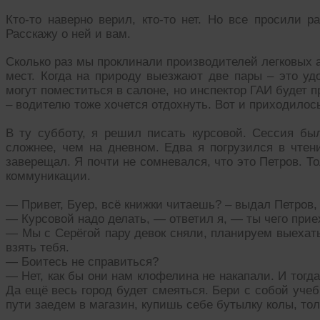
Кто-то наверно верил, кто-то нет. Но все просили 
Расскажу о ней и вам.
Сколько раз мы проклинали производителей легковых а
мест. Когда на природу выезжают две пары – это уд
могут поместиться в салоне, но инспектор ГАИ будет п
– водителю тоже хочется отдохнуть. Вот и приходилос
В ту субботу, я решил писать курсовой. Сессия бы
сложнее, чем на дневном. Едва я погрузился в чтени
заверещал. Я почти не сомневался, что это Петров. Т
коммуникации.
— Привет, Буер, всё книжки читаешь? – выдал Петров, 
— Курсовой надо делать, — ответил я, — ты чего прие
— Мы с Серёгой пару девок сняли, планируем выехать
взять тебя.
— Боитесь не справиться?
— Нет, как бы они нам клофелина не накапали. И тогд
Да ещё весь город будет смеяться. Бери с собой учеб
пути заедем в магазин, купишь себе бутылку колы, тол