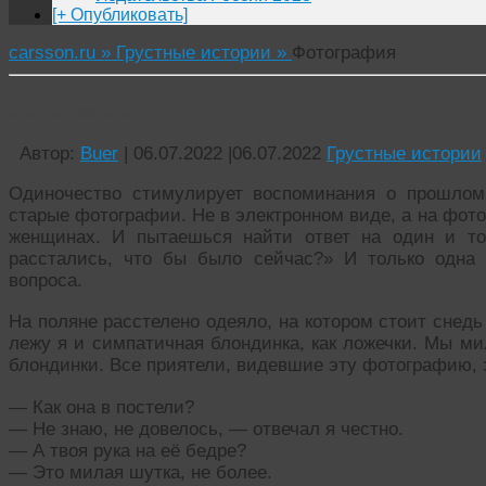
[+ Опубликовать]
carsson.ru »
Грустные истории »
Фотография
Фотография
Автор:
Buer
|
06.07.2022
|
06.07.2022
Грустные истории
Одиночество стимулирует воспоминания о прошлом
старые фотографии. Не в электронном виде, а на фот
женщинах. И пытаешься найти ответ на один и т
расстались, что бы было сейчас?» И только одна
вопроса.
На поляне расстелено одеяло, на котором стоит снедь
лежу я и симпатичная блондинка, как ложечки. Мы ми
блондинки. Все приятели, видевшие эту фотографию, 
— Как она в постели?
— Не знаю, не довелось, — отвечал я честно.
— А твоя рука на её бедре?
— Это милая шутка, не более.