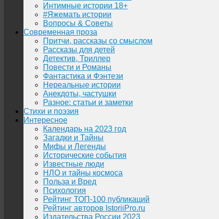
Интимные истории 18+
#Яжемать истории
Вопросы & Советы
Современная проза
Притчи, рассказы со смыслом
Рассказы для детей
Детектив, Триллер
Повести и Романы
Фантастика и Фэнтези
Нереальные истории
Анекдоты, частушки
Разное: статьи и заметки
Стихи и поэзия
Интересное
Календарь на 2023 год
Загадки и Тайны
Мифы и Легенды
Исторические события
Известные люди
НЛО и тайны космоса
Польза и Вред
Психология
Рейтинг ТОП-100 публикаций
Рейтинг авторов IstoriiPro.ru
Издательства России 2023