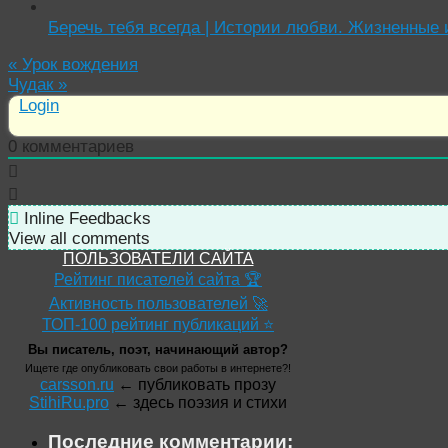
Беречь тебя всегда | Истории любви. Жизненные 
«
Урок вождения
Чудак
»
Login
0
комментариев
Inline Feedbacks
View all comments
ПОЛЬЗОВАТЕЛИ САЙТА
Рейтинг писателей сайта 🏆
Активность пользователей 🚀
ТОП-100 рейтинг публикаций ⭐
Вы писатель, поэт, начинающий автор?
Ищете где опубликовать свои работы в интернете?!
carsson.ru
← публиковать прозу
StihiRu.pro
← здесь поэзия и стихи
Последние комментарии: