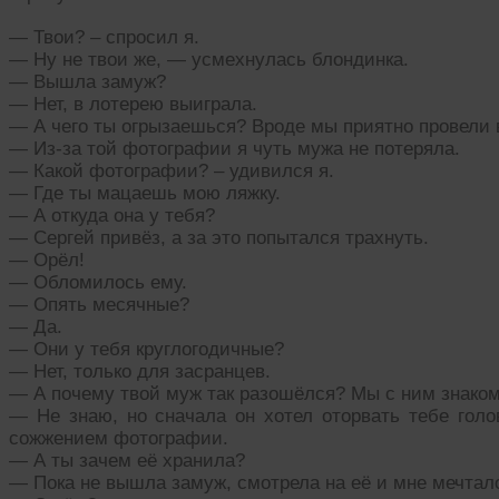
— Твои? – спросил я.
— Ну не твои же, — усмехнулась блондинка.
— Вышла замуж?
— Нет, в лотерею выиграла.
— А чего ты огрызаешься? Вроде мы приятно провели 
— Из-за той фотографии я чуть мужа не потеряла.
— Какой фотографии? – удивился я.
— Где ты мацаешь мою ляжку.
— А откуда она у тебя?
— Сергей привёз, а за это попытался трахнуть.
— Орёл!
— Обломилось ему.
— Опять месячные?
— Да.
— Они у тебя круглогодичные?
— Нет, только для засранцев.
— А почему твой муж так разошёлся? Мы с ним знако
— Не знаю, но сначала он хотел оторвать тебе голов
сожжением фотографии.
— А ты зачем её хранила?
— Пока не вышла замуж, смотрела на её и мне мечтал