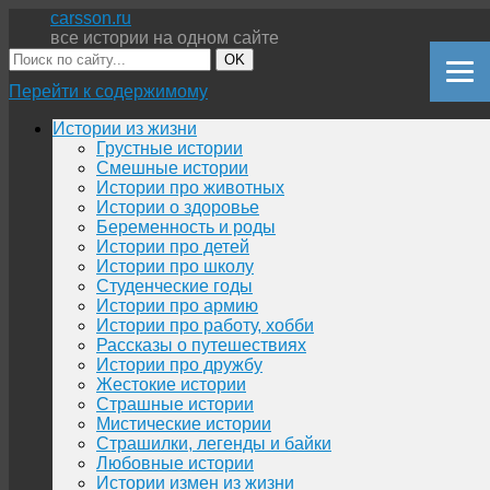
carsson.ru
все истории на одном сайте
OK
Перейти к содержимому
Истории из жизни
Грустные истории
Смешные истории
Истории про животных
Истории о здоровье
Беременность и роды
Истории про детей
Истории про школу
Студенческие годы
Истории про армию
Истории про работу, хобби
Рассказы о путешествиях
Истории про дружбу
Жестокие истории
Страшные истории
Мистические истории
Страшилки, легенды и байки
Любовные истории
Истории измен из жизни