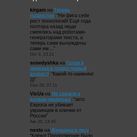
kirgam
на
Теперь
подросток!
: “
Ни фига себе
рост технологий! Ещё года
полтора назад люди
смеялись над роботами-
генераторами текста, а
теперь сами вынуждены
сами им…
”
Окт 3, 23:21
sosedyshka
на
Голая и
переход в подростковый
возраст!
: “
Какой-то наивняк!
)))
”
Сен 28, 07:11
VicUa
на
Не скачите к
волкам,украинцы!
: “
зато
Европа не убивает
украинцев в оличии от
России
”
Авг 20, 13:45
nexto
на
Женщина в лесу
:
“
Клёво! Продолжение было