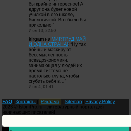
бы крайне интересное! А
вдруг она будет новой
училкой в его школе,
биологичкой. Вот было бы
прикольно!
”
Июл 13, 22:50
kirgam
на
МИР,ТРУД,МАЙ
И ОДНА СТРАНА!
: “
Ну так
войны и маскируют
бессмысленность
псевдоэкономики,
занимающая у людей их
время система не
настолько глупа, чтобы
сгубить себя в…
”
Июл 4, 01:41
FAQ
|
Контакты
|
Реклама
|
Sitemap
|
Privacy Policy
2023 © IstoriiPro.ru – литературный портал для
начинающих писателей!