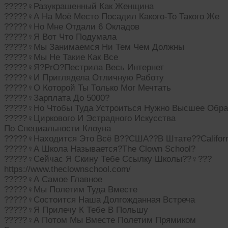
?????‍♀️Разукрашенный Как Женщина
?????‍♀️А На Моё Место Посадил Какого-То Такого Же
?????‍♀️Но Мне Отдали 6 Окладов
?????‍♀️Я Вот Что Подумала
?????‍♀️Мы Занимаемся Ни Тем Чем Должны
?????‍♀️Мы Не Такие Как Все
?????‍♀️Я?PrO?Пестрила Весь Интернет
?????‍♀️И Приглядела Отличную Работу
?????‍♀️О Которой Ты Только Мог Мечтать
?????‍♀️Зарплата До 5000?
?????‍♀️Но Чтобы Туда Устроиться Нужно Высшее Обр
?????‍♀️Циркового И Эстрадного Искусства
По Специальности Клоуна
?????‍♀️Находится Это Всё В??США??В Штате??Califor
?????‍♀️А Школа Называется?The Clown School?
?????‍♀️Сейчас Я Скину Тебе Ссылку Школы??‍♀️???
https://www.theclownschool.com/
?????‍♀️А Самое Главное
?????‍♀️Мы Полетим Туда Вместе
?????‍♀️Состоится Наша Долгожданная Встреча
?????‍♀️Я Прилечу К Тебе В Польшу
?????‍♀️А Потом Мы Вместе Полетим Прямиком