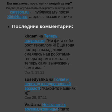
Вы писатель, поэт, начинающий автор?
Ищете где опубликовать свои работы в интернете?!
carsson.ru
← публиковать прозу
StihiRu.pro
← здесь поэзия и стихи
Последние комментарии:
kirgam
на
Теперь
подросток!
: “
Ни фига себе
рост технологий! Ещё года
полтора назад люди
смеялись над роботами-
генераторами текста, а
теперь сами вынуждены
сами им…
”
Окт 3, 23:21
sosedyshka
на
Голая и
переход в подростковый
возраст!
: “
Какой-то наивняк!
)))
”
Сен 28, 07:11
VicUa
на
Не скачите к
волкам,украинцы!
: “
зато