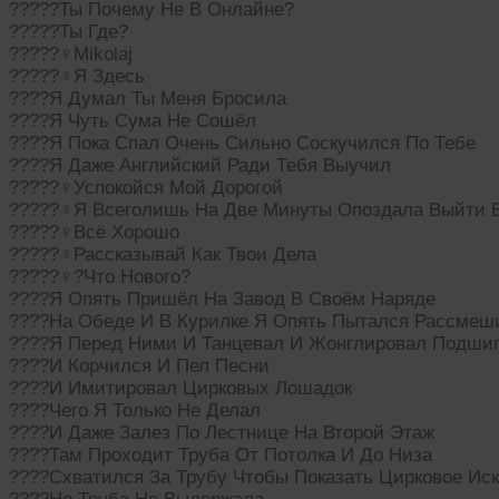
?????Ты Почему Не В Онлайне?
?????Ты Где?
?????‍♀Mikolaj
?????‍♀Я Здесь
????Я Думал Ты Меня Бросила
????Я Чуть Сума Не Сошёл
????Я Пока Спал Очень Сильно Соскучился По Тебе
????Я Даже Английский Ради Тебя Выучил
?????‍♀Успокойся Мой Дорогой
?????‍♀Я Всеголишь На Две Минуты Опоздала Выйти 
?????‍♀Всё Хорошо
?????‍♀Рассказывай Как Твои Дела
?????‍♀?Что Нового?
????Я Опять Пришёл На Завод В Своём Наряде
????На Обеде И В Курилке Я Опять Пытался Рассмеши
????Я Перед Ними И Танцевал И Жонглировал Подши
????И Корчился И Пел Песни
????И Имитировал Цирковых Лошадок
????Чего Я Только Не Делал
????И Даже Залез По Лестнице На Второй Этаж
????Там Проходит Труба От Потолка И До Низа
????Схватился За Трубу Чтобы Показать Цирковое Ис