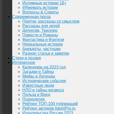
Интимные истории 18+
#Яжемать истории
Вопросы & Советы
Современная проза
Притчи, рассказы со смыслом
Рассказы для детей
Детектив, Триллер
Повести и Романы
Фантастика и Фэнтези
Нереальные истории
Анекдоты, частушки
Разное: статьи и заметки
Стихи и поэзия
Интересное
Календарь на 2023 год
Загадки и Тайны
Мифы и Легенды
Исторические события
Известные люди
НЛО и тайны космоса
Польза и Вред
Психология
Рейтинг ТОП-100 публикаций
Рейтинг авторов IstoriiPro.ru
Издательства России 2023