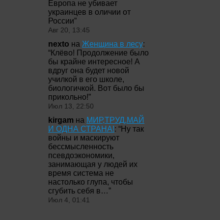
Европа не убивает
украинцев в оличии от
России
”
Авг 20, 13:45
nexto
на
Женщина в лесу
:
“
Клёво! Продолжение было
бы крайне интересное! А
вдруг она будет новой
училкой в его школе,
биологичкой. Вот было бы
прикольно!
”
Июл 13, 22:50
kirgam
на
МИР,ТРУД,МАЙ
И ОДНА СТРАНА!
: “
Ну так
войны и маскируют
бессмысленность
псевдоэкономики,
занимающая у людей их
время система не
настолько глупа, чтобы
сгубить себя в…
”
Июл 4, 01:41