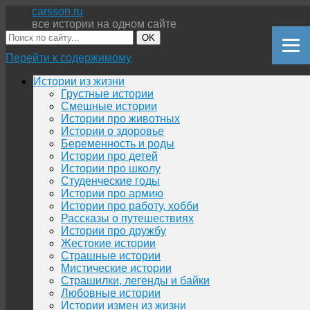
carsson.ru
все истории на одном сайте
OK
Перейти к содержимому
Истории из жизни
Грустные истории
Смешные истории
Истории про животных
Истории о здоровье
Беременность и роды
Истории про детей
Истории про школу
Студенческие годы
Истории про армию
Истории про работу, хобби
Рассказы о путешествиях
Истории про дружбу
Жестокие истории
Страшные истории
Мистические истории
Страшилки, легенды и байки
Любовные истории
Истории измен из жизни