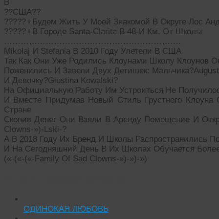
В
??США??
?????‍♀️Будем Жить У Моей Знакомой В Округе Лос Ан
?????‍♀️В Городе Santa-Clarita В 48-И Км. От Школы
……………………………………………………….
Mikolaj И Stefania В 2010 Году Улетели В США
Так Как Они Уже Родились Клоунами Школу Клоунов О
Поженились И Завели Двух Детишек: Мальчика?Augusti
И Девочку?Giustina Kowalski?
На Официальную Работу Им Устроиться Не Получило
И Вместе Придумав Новый Стиль Грустного Клоуна 
Стране
Скопив Денег Они Взяли В Аренду Помещение И Откр
Clowns-»)-Lski-?
А В 2018 Году Их Бренд И Школы Распространились П
И На Сегодняшний День В Их Школах Обучается Боле
(«-(«-(«-Family Of Sad Clowns-»)-»)-»)
Читать похожие истории:
ОДИНОКАЯ ЛЮБОВЬ