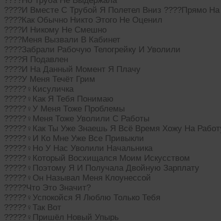
????Но Труба Не Выдержала
????И Вместе С Трубой Я Полетел Вниз ????Прямо На
????Как Обычно Никто Этого Не Оценил
????И Никому Не Смешно
????Меня Вызвали В Кабинет
????Забрали Рабочую Телогрейку И Уволили
????Я Подавлен
????И На Данный Момент Я Плачу
????У Меня Течёт Грим
?????‍♀Кисуличка
?????‍♀Как Я Тебя Понимаю
?????‍♀У Меня Тоже Проблемы
?????‍♀Меня Тоже Уволили С Работы
?????‍♀Как Ты Уже Знаешь Я Всё Время Хожу На Рабо
?????‍♀И Ко Мне Уже Все Привыкли
?????‍♀Но У Нас Уволили Начальника
?????‍♀Который Восхищался Моим Искусством
?????‍♀Поэтому Я И Получала Двойную Зарплату
?????‍♀Он Называл Меня Клоунессой
?????Что Это Значит?
?????‍♀Успокойся Я Люблю Только Тебя
?????‍♀Так Вот
?????‍♀️Пришёл Новый Упырь