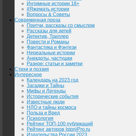
Интимные истории 18+
#Яжемать истории
Вопросы & Советы
Современная проза
Притчи, рассказы со смыслом
Рассказы для детей
Детектив, Триллер
Повести и Романы
Фантастика и Фэнтези
Нереальные истории
Анекдоты, частушки
Разное: статьи и заметки
Стихи и поэзия
Интересное
Календарь на 2023 год
Загадки и Тайны
Мифы и Легенды
Исторические события
Известные люди
НЛО и тайны космоса
Польза и Вред
Психология
Рейтинг ТОП-100 публикаций
Рейтинг авторов IstoriiPro.ru
Издательства России 2023