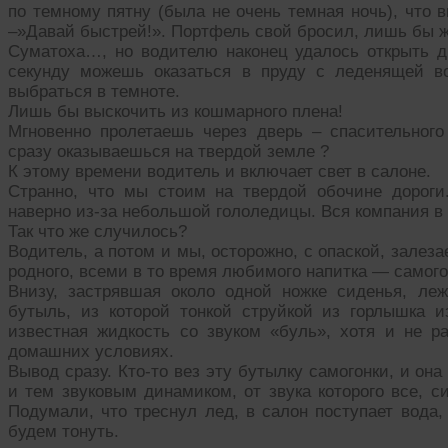
по темному пятну (была не очень темная ночь), что в
–»Давай быстрей!». Портфель свой бросил, лишь бы 
Суматоха…, но водителю наконец удалось открыть д
секунду можешь оказаться в пруду с леденящей в
выбраться в темноте.
Лишь бы выскочить из кошмарного плена!
Мгновенно пролетаешь через дверь – спасительного 
сразу оказываешься на твердой земле ?
К этому времени водитель и включает свет в салоне.
Странно, что мы стоим на твердой обочине дороги
наверно из-за небольшой гололедицы. Вся компания в 
Так что же случилось?
Водитель, а потом и мы, осторожно, с опаской, залезае
родного, всеми в то время любимого напитка — самого
Внизу, застрявшая около одной ножке сиденья, ле
бутыль, из которой тонкой струйкой из горлышка и
известная жидкость со звуком «буль», хотя и не р
домашних условиях.
Вывод сразу. Кто-то вез эту бутылку самогонки, и он
и тем звуковым динамиком, от звука которого все, с
Подумали, что треснул лед, в салон поступает вода
будем тонуть.