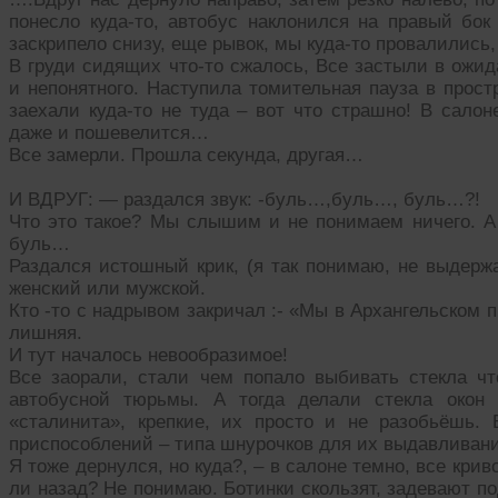
понесло куда-то, автобус наклонился на правый бок
заскрипело снизу, еще рывок, мы куда-то провалились
В груди сидящих что-то сжалось, Все застыли в ожида
и непонятного. Наступила томительная пауза в прост
заехали куда-то не туда – вот что страшно! В салон
даже и пошевелится…
Все замерли. Прошла секунда, другая…
И ВДРУГ: — раздался звук: -буль…,буль…, буль…?!
Что это такое? Мы слышим и не понимаем ничего. А 
буль…
Раздался истошный крик, (я так понимаю, не выдерж
женский или мужской.
Кто -то с надрывом закричал :- «Мы в Архангельском п
лишняя.
И тут началось невообразимое!
Все заорали, стали чем попало выбивать стекла ч
автобусной тюрьмы. А тогда делали стекла окон
«сталинита», крепкие, их просто и не разобьёшь.
приспособлений – типа шнурочков для их выдавливани
Я тоже дернулся, но куда?, – в салоне темно, все криво
ли назад? Не понимаю. Ботинки скользят, задевают п