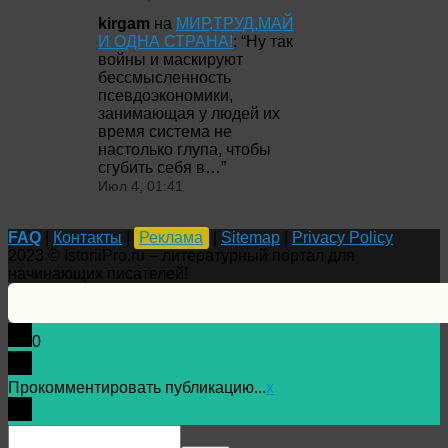
kirgam
на
МИР,ТРУД,МАЙ
И ОДНА СТРАНА!
: “
Ну так
войны и маскируют
бессмысленность
псевдоэкономики,
занимающая у людей их
время система не
настолько глупа, чтобы
сгубить себя в…
”
Июл 4, 01:41
FAQ
|
Контакты
|
Реклама
|
Sitemap
|
Privacy Policy
2023 © IstoriiPro.ru – литературный портал для
начинающих писателей!
0
Прокомментировать публикацию...
x