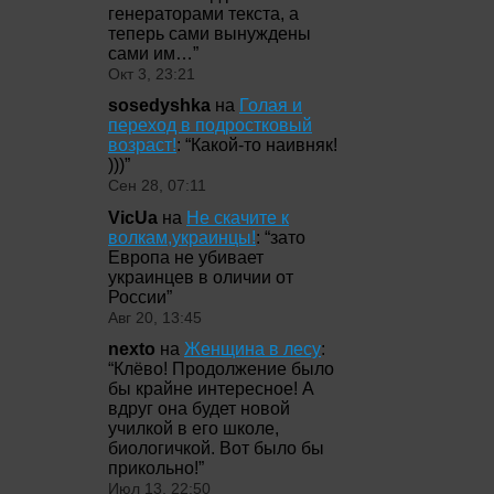
генераторами текста, а
теперь сами вынуждены
сами им…
”
Окт 3, 23:21
sosedyshka
на
Голая и
переход в подростковый
возраст!
: “
Какой-то наивняк!
)))
”
Сен 28, 07:11
VicUa
на
Не скачите к
волкам,украинцы!
: “
зато
Европа не убивает
украинцев в оличии от
России
”
Авг 20, 13:45
nexto
на
Женщина в лесу
:
“
Клёво! Продолжение было
бы крайне интересное! А
вдруг она будет новой
училкой в его школе,
биологичкой. Вот было бы
прикольно!
”
Июл 13, 22:50