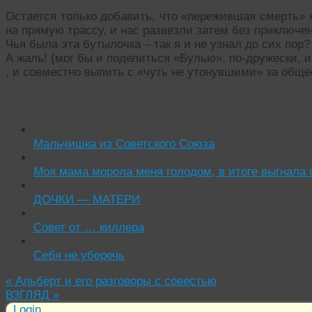
Остается только добавить, что «пережившая смерть» 
на прямую трассу, и нас развезли затем без приключе
Чья была эта бутылочка – так я и не узнал до сих пор?
А жаль! (мог бы и поделиться «Булью», по-дружески, 
, и совместно выпить с «чуть не утонувшими» за обще
Читать похожие истории:
Мальчишка из Советского Союза
Моя мама морола меня голодом, в итоге выгнала
ДОЧКИ — МАТЕРИ
Совет от … киллера
Себя не уберечь
«
Альберт и его разговоры с совестью
ВЗГЛЯД
»
Login