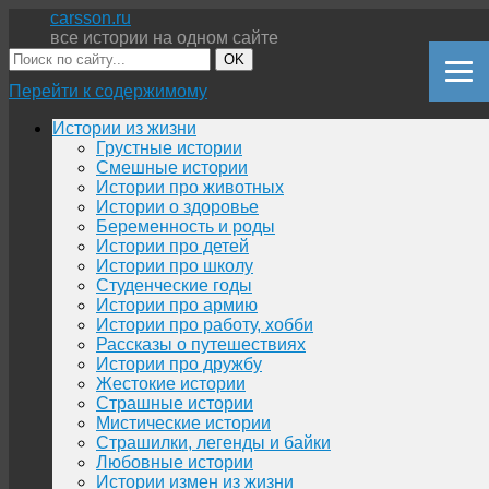
carsson.ru
все истории на одном сайте
OK
Перейти к содержимому
Истории из жизни
Грустные истории
Смешные истории
Истории про животных
Истории о здоровье
Беременность и роды
Истории про детей
Истории про школу
Студенческие годы
Истории про армию
Истории про работу, хобби
Рассказы о путешествиях
Истории про дружбу
Жестокие истории
Страшные истории
Мистические истории
Страшилки, легенды и байки
Любовные истории
Истории измен из жизни