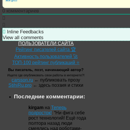
0
комментариев
Inline Feedbacks
View all comments
ПОЛЬЗОВАТЕЛИ САЙТА
Рейтинг писателей сайта 🏆
Активность пользователей 🚀
ТОП-100 рейтинг публикаций ⭐
Вы писатель, поэт, начинающий автор?
Ищете где опубликовать свои работы в интернете?!
carsson.ru
← публиковать прозу
StihiRu.pro
← здесь поэзия и стихи
Последние комментарии:
kirgam
на
Теперь
подросток!
: “
Ни фига себе
рост технологий! Ещё года
полтора назад люди
смеялись над роботами-