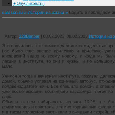
[+ Опубликовать]
carsson.ru »
Истории из жизни »
Ездить в последнем а
Ездить в последнем автобусе иногда опасно
Автор:
228Bimber
|
08.02.2023
|
08.02.2023
Истории из 
Это случилось в те зимние далекие семидесятые вре
нас было еще рвение прилежно и прилежно учить
юношеский задор ко всему новому, и когда мы был
лекции в институте, то они и нужны, и по большому
мало.
Учился я тогда в вечернем институте, поживал далеко
домой, обычно успевал на конечный автобус, отходи
полдвенадцатого ночи. Все спешили домой, и спешил
уже после высадки последнего пассажира, летел на
парк.
Обычно в нем собиралось человек 10-15, не бо
прижимались и врастали в темно коричневые кресла 
и в таком положении застывали в ожидании скорейшей