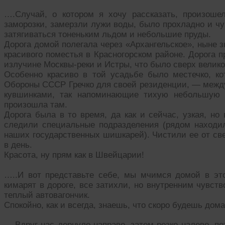
….Случай, о котором я хочу рассказать, произоше
заморозки, замерзли лужи воды, было прохладно и ч
затягиваться тоненьким льдом и небольшие пруды.
Дорога домой полегала через «Архангельское», ныне 
красивого поместья в Красногорском районе. Дорога 
излучине Москвы-реки и Истры, что было сверх велико
Особенно красиво в той усадьбе было местечко, 
Обороны СССР Гречко для своей резиденции, — между
кувшинками, так напоминающие тихую небольшую з
произошла там.
Дорога была в то время, да как и сейчас, узкая, но
следили специальные подразделения (рядом находи
наших государственных шишкарей). Чистили ее от св
в день.
Красота, ну прям как в Швейцарии!
…..И вот представьте себе, мы мчимся домой в это
кимарят в дороге, все затихли, но внутренним чувст
теплый автовагончик.
Спокойно, как и всегда, знаешь, что скоро будешь дом
….Вдруг нас дернуло направо, затем резко налево, по