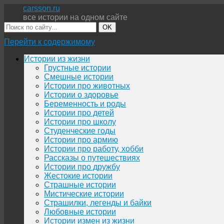
carsson.ru
все истории на одном сайте
OK
Перейти к содержимому
Истории из жизни
Грустные истории
Смешные истории
Истории про животных
Истории о здоровье
Беременность и роды
Истории про детей
Истории про школу
Студенческие годы
Истории про армию
Истории про работу, хобби
Рассказы о путешествиях
Истории про дружбу
Жестокие истории
Страшные истории
Мистические истории
Страшилки, легенды и байки
Любовные истории
Истории измен из жизни