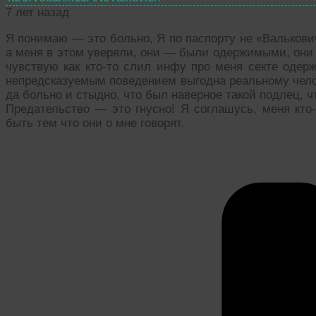
7 лет назад
Я понимаю — это больно, Я по паспорту не «Валькови
а меня в этом уверяли, они — были одержимыми, они 
чувствую как кто-то слил инфу про меня секте одерж
непредсказуемым поведением выгодна реальному чело
да больно и стыдно, что был наверное такой подлец, ч
Предательство — это гнусно! Я соглашусь, меня кто-
быть тем что они о мне говорят.