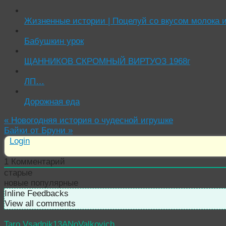
Жизненные истории | Поцелуй со вкусом молока и
Бабушкин урок
ЩАННИКОВ СКРОМНЫЙ ВИРТУОЗ 1968г
ЛП…
Дорожная еда
«
Новогодняя история о чудесной игрушке
Байки от Бруни
»
Login
1
Комментарий
старые
новые
популярные
Inline Feedbacks
View all comments
Taro.Vsadnik13ANoValkovich