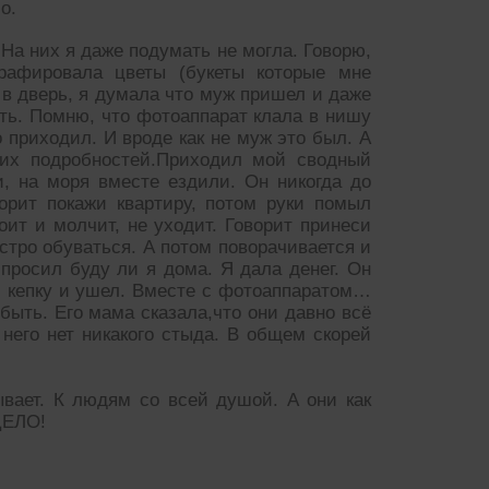
о.
 На них я даже подумать не могла. Говорю,
рафировала цветы (букеты которые мне
 в дверь, я думала что муж пришел и даже
ть. Помню, что фотоаппарат клала в нишу
о приходил. И вроде как не муж это был. А
ших подробностей.Приходил мой сводный
, на моря вместе ездили. Он никогда до
ворит покажи квартиру, потом руки помыл
оит и молчит, не уходит. Говорит принеси
стро обуваться. А потом поворачивается и
спросил буду ли я дома. Я дала денег. Он
л кепку и ушел. Вместе с фотоаппаратом…
 быть. Его мама сказала,что они давно всё
 него нет никакого стыда. В общем скорей
ывает. К людям со всей душой. А они как
ДЕЛО!