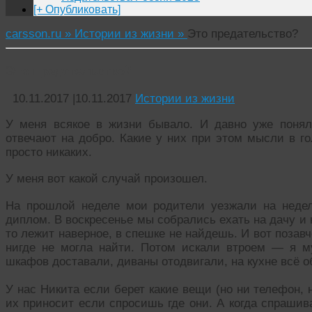
[+ Опубликовать]
carsson.ru »
Истории из жизни »
Это предательство?
Это предательство?
10.11.2017
|
10.11.2017
Истории из жизни
У меня всякое в жизни бывало. И давно уже понял
отвечают на добро. Какие у них при этом мысли в го
просто никаких.
У меня вот какой случай произошел.
На прошлой неделе мои родители уезжали на неде
диплом. В воскресенье мы собрались ехать на дачу и 
то лежит наверное, в спешке не найдешь. И вот позавче
нигде не могла найти. Потом искали втроем — я м
шкафов доставали, диваны отодвигали, на кухне всё об
У нас Никита если берет какие вещи (но ни телефон, 
их приносит если спросишь где они. А когда спрашив