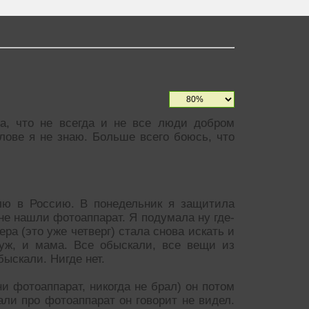
а, что не всегда и не все люди добром
лове я не знаю. Больше всего боюсь, что
лю в Россию. В понедельник я защитила
не нашли фотоаппарат. Я подумала ну где-
ра (это уже четверг) стала снова искать и
уж, и мама. Все обыскали, все вещи из
ыскали. Нигде нет.
ни фотоаппарат, никогда не брал) он потом
али про фотоаппарат он говорит не видел.