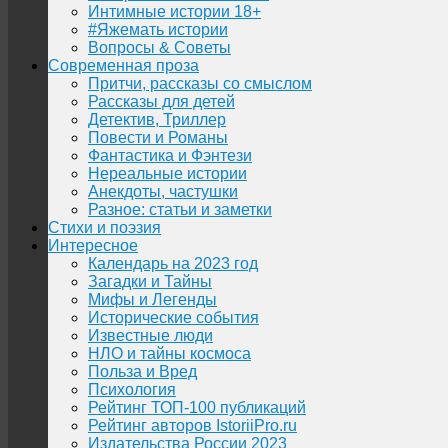
Интимные истории 18+
#Яжемать истории
Вопросы & Советы
Современная проза
Притчи, рассказы со смыслом
Рассказы для детей
Детектив, Триллер
Повести и Романы
Фантастика и Фэнтези
Нереальные истории
Анекдоты, частушки
Разное: статьи и заметки
Стихи и поэзия
Интересное
Календарь на 2023 год
Загадки и Тайны
Мифы и Легенды
Исторические события
Известные люди
НЛО и тайны космоса
Польза и Вред
Психология
Рейтинг ТОП-100 публикаций
Рейтинг авторов IstoriiPro.ru
Издательства России 2023