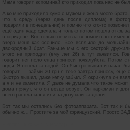
Мама говорит вспоминай кто приходил пока нас не был
А ко мне приходила кума с мужем и жена моего брата.
что в среду (через день после диплома) я фотог
подарили в понедельник) и помню что кто-то позвонил
ещё один кадр сделала и только потом пошла открыва
в коридоре. Вот только не могла вспомнить кто именн
вчера меня как осенило. Всё всплыло до мельчай
двоюродный брат. Раньше мы с его сестрой дружили
этого не приходил (ему лет 26) а тут заявился. Го
говорит нет полотенца принеси пожалуйста. Потом ст
воды. Я пошла за водой. Он быстро выпил и начал бы
говорит — займи 20 грн я тебе завтра принесу, ещё 
быстро вышел, даже кепку забыл. Я окрикнула он взя
а я и не заметила. Я даже не думала что такое может
дома прячут, что он везде ворует. Он наркоман и для
всего расплатился или за дозу или за долги.
Вот так мы остались без фотоаппарата. Вот так и б
обычно ж… Простите за мой французский. Просто ЗА
Читать похожие истории: