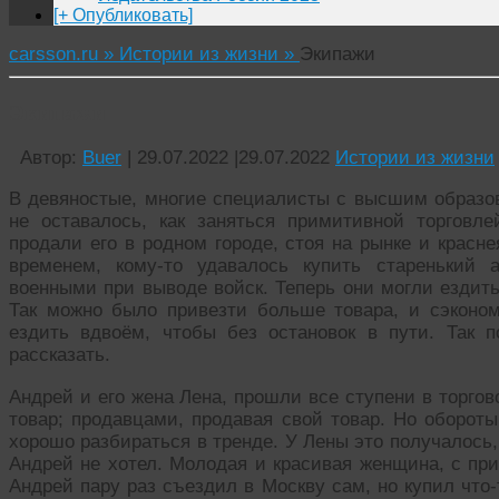
[+ Опубликовать]
carsson.ru »
Истории из жизни »
Экипажи
Экипажи
Автор:
Buer
|
29.07.2022
|
29.07.2022
Истории из жизни
В девяностые, многие специалисты с высшим образов
не оставалось, как заняться примитивной торговл
продали его в родном городе, стоя на рынке и красн
временем, кому-то удавалось купить старенький 
военными при выводе войск. Теперь они могли ездить
Так можно было привезти больше товара, и сэконо
ездить вдвоём, чтобы без остановок в пути. Так 
рассказать.
Андрей и его жена Лена, прошли все ступени в торго
товар; продавцами, продавая свой товар. Но оборот
хорошо разбираться в тренде. У Лены это получалось, 
Андрей не хотел. Молодая и красивая женщина, с пр
Андрей пару раз съездил в Москву сам, но купил что-