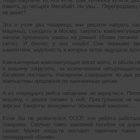
тогда покупали то, что есть. Вам хотелось купить д
память до четырёх Мегабайт. Но увы… Перепродавец м
её денет?
Это и учли два товарища, они решили набрать зак
машины), съездить в Москву, закупить комплектующи
начали принимать заказы на ремонт (блоки питания 
сетях). И бизнес у них пошёл! Они первыми пр
накопители, надобность в которых остро ощущали бух
Компьютерные комплектующие весят мало, и объём нев
в машину загрузить, за исключением четырнадцат
багажник поставить. Напарники совершали по два ре
компьютеры продавали по заниженным ценам.
А из очередного рейса напарники не вернулись. Пот
машину, с двумя телами в ней. Преступников не н
версии: бандиты; конкуренты; обиженный заказчик…
Если бы не развалился СССР, эти ребята работал
товарами. Сколько таких экипажей погибли на доро
скажет. Может когда-то поставят памятник таким
легендарной «Бочке»…