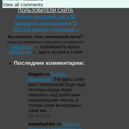
View all comments
ПОЛЬЗОВАТЕЛИ САЙТА
Рейтинг писателей сайта 🏆
Активность пользователей 🚀
ТОП-100 рейтинг публикаций ⭐
Вы писатель, поэт, начинающий автор?
Ищете где опубликовать свои работы в интернете?!
carsson.ru
← публиковать прозу
StihiRu.pro
← здесь поэзия и стихи
Последние комментарии:
kirgam
на
Теперь
подросток!
: “
Ни фига себе
рост технологий! Ещё года
полтора назад люди
смеялись над роботами-
генераторами текста, а
теперь сами вынуждены
сами им…
”
Окт 3, 23:21
sosedyshka
на
Голая и