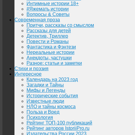
Интимные истории 18+
#Яжемать истории
Вопросы & Советы
Современная проза
Притчи, рассказы со смыслом
Рассказы для детей
Детектив, Триллер
Повести и Романы
Фантастика и Фэнтези
Нереальные истории
Анекдоты, частушки
Разное: статьи и заметки
Стихи и поэзия
Интересное
Календарь на 2023 год
Загадки и Тайны
Мифы и Легенды
Исторические события
Известные люди
НЛО и тайны космоса
Польза и Вред
Психология
Рейтинг ТОП-100 публикаций
Рейтинг авторов IstoriiPro.ru
Издательства России 2023