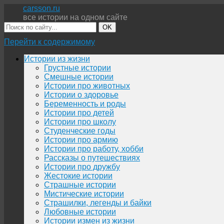
carsson.ru
все истории на одном сайте
OK
Перейти к содержимому
Истории из жизни
Грустные истории
Смешные истории
Истории про животных
Истории о здоровье
Беременность и роды
Истории про детей
Истории про школу
Студенческие годы
Истории про армию
Истории про работу, хобби
Рассказы о путешествиях
Истории про дружбу
Жестокие истории
Страшные истории
Мистические истории
Страшилки, легенды и байки
Любовные истории
Истории измен из жизни