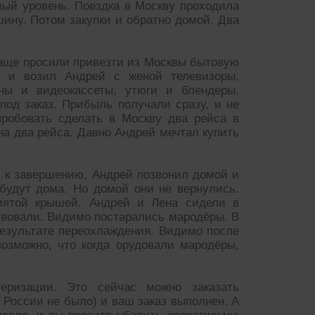
вый уровень. Поездка в Москву проходила
шину. Потом закупки и обратно домой. Два
аще просили привезти из Москвы бытовую
т и возил Андрей с женой телевизоры,
ны и видеокассеты, утюги и блендеры.
под заказ. Прибыль получали сразу, и не
робовать сделать в Москву два рейса в
 на два рейса. Давно Андрей мечтал купить
 к завершению, Андрей позвонил домой и
 будут дома. Но домой они не вернулись.
мятой крышей. Андрей и Лена сидели в
ствовали. Видимо постарались мародёры. В
результате переохлаждения. Видимо после
озможно, что когда орудовали мародёры,
еризации. Это сейчас можно заказать
в России не было) и ваш заказ выполнен. А