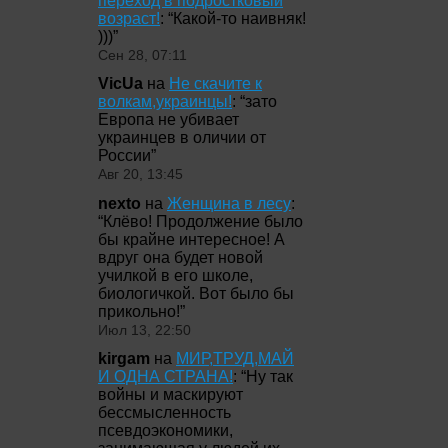
переход в подростковый
возраст!
: “
Какой-то наивняк!
)))
”
Сен 28, 07:11
VicUa
на
Не скачите к
волкам,украинцы!
: “
зато
Европа не убивает
украинцев в оличии от
России
”
Авг 20, 13:45
nexto
на
Женщина в лесу
:
“
Клёво! Продолжение было
бы крайне интересное! А
вдруг она будет новой
училкой в его школе,
биологичкой. Вот было бы
прикольно!
”
Июл 13, 22:50
kirgam
на
МИР,ТРУД,МАЙ
И ОДНА СТРАНА!
: “
Ну так
войны и маскируют
бессмысленность
псевдоэкономики,