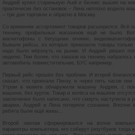
Андрей купил старенькую Audi и бизнес вышел на но
практически без остановок – Лена неплохо водила ма
– три дня торговли и обратно в Москву.
Со временем ассортимент товаров расширился. Всё ч
технику, профильных магазинов ещё не было. Во
магнитофоны с бегущими огнями, видеомагнитофо
Бывали рейсы, из которых привозили товары только 
надо было мёрзнуть на рынке. И Андрей решил поп
неделю. Тем более, что заказов на технику набралось
автомобиль повместительнее, БУС например.
Первый рейс прошёл без проблем. И второй близился
сказал, что проехали Пензу, и через пять часов они
Утром в кювете обнаружили машину Андрея, с по
машине, без курток. Товар и колёса на машине отсут
заключении было написано, что смерть наступила в 
аварии, Андрей и Лена потеряли сознание. Вполне в
ребята были ещё живы…
Второй экипаж сформировался на волне компьют
параметры компьютера, его соберут (ноутбуков тогда 