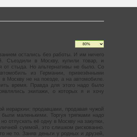
анием остались без работы. И им ничего
ей. Съездили в Москву, купили товар, и
ея от стыда. Но альтернативы не было. Со
автомобиль из Германии, привезёнными
 в Москву не на поезде, а на автомобиле.
мить время. Правда для этого надо было
появлялись экипажи, о которых я и хочу
вой иерархии: продавцами, продавая чужой
ы были маленькими. Торгуя тряпками надо
но отпускать её одну в Москву на закупки,
иличной суммой, это слишком рискованно.
то не то. Заняв деньги у родных и друзей,