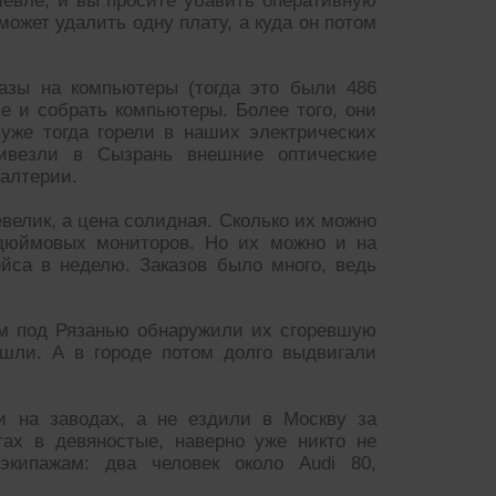
ешевле, и вы просите убавить оперативную
ожет удалить одну плату, а куда он потом
азы на компьютеры (тогда это были 486
е и собрать компьютеры. Более того, они
уже тогда горели в наших электрических
ивезли в Сызрань внешние оптические
галтерии.
елик, а цена солидная. Сколько их можно
идюймовых мониторов. Но их можно и на
йса в неделю. Заказов было много, ведь
ом под Рязанью обнаружили их сгоревшую
ашли. А в городе потом долго выдвигали
и на заводах, а не ездили в Москву за
гах в девяностые, наверно уже никто не
 экипажам: два человек около Audi 80,