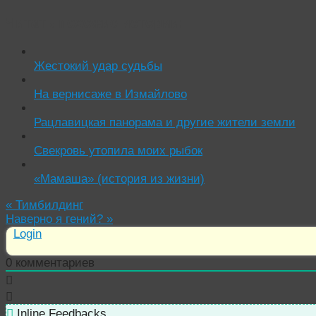
Читать похожие истории:
Жестокий удар судьбы
На вернисаже в Измайлово
Рацлавицкая панорама и другие жители земли
Свекровь утопила моих рыбок
«Мамаша» (история из жизни)
«
Тимбилдинг
Наверно я гений?
»
Login
0
комментариев
Inline Feedbacks