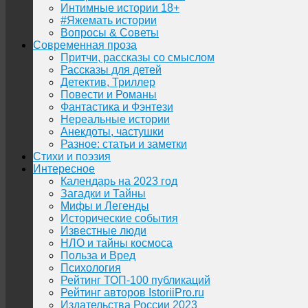
Интимные истории 18+
#Яжемать истории
Вопросы & Советы
Современная проза
Притчи, рассказы со смыслом
Рассказы для детей
Детектив, Триллер
Повести и Романы
Фантастика и Фэнтези
Нереальные истории
Анекдоты, частушки
Разное: статьи и заметки
Стихи и поэзия
Интересное
Календарь на 2023 год
Загадки и Тайны
Мифы и Легенды
Исторические события
Известные люди
НЛО и тайны космоса
Польза и Вред
Психология
Рейтинг ТОП-100 публикаций
Рейтинг авторов IstoriiPro.ru
Издательства России 2023