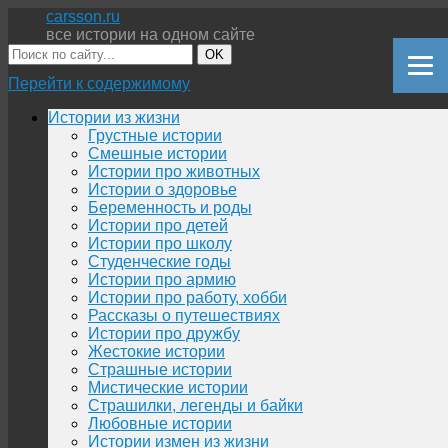
carsson.ru
все истории на одном сайте
OK
Перейти к содержимому
Истории из жизни
Грустные истории
Смешные истории
Истории про животных
Истории о здоровье
Беременность и роды
Истории про детей
Истории про школу
Студенческие годы
Истории про армию
Истории про работу, хобби
Рассказы о путешествиях
Истории про дружбу
Жестокие истории
Страшные истории
Мистические истории
Страшилки, легенды и байки
Любовные истории
Истории измен из жизни