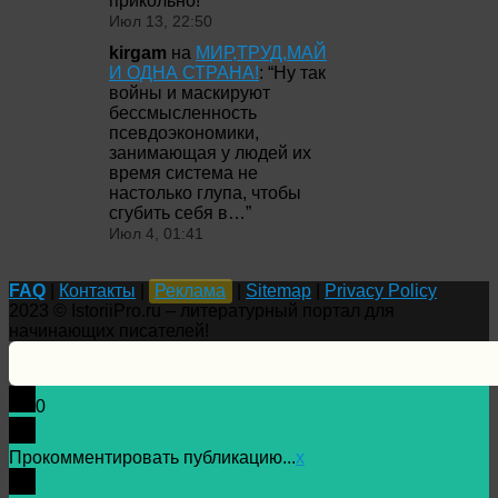
прикольно!
”
Июл 13, 22:50
kirgam
на
МИР,ТРУД,МАЙ
И ОДНА СТРАНА!
: “
Ну так
войны и маскируют
бессмысленность
псевдоэкономики,
занимающая у людей их
время система не
настолько глупа, чтобы
сгубить себя в…
”
Июл 4, 01:41
FAQ
|
Контакты
|
Реклама
|
Sitemap
|
Privacy Policy
2023 © IstoriiPro.ru – литературный портал для
начинающих писателей!
0
Прокомментировать публикацию...
x