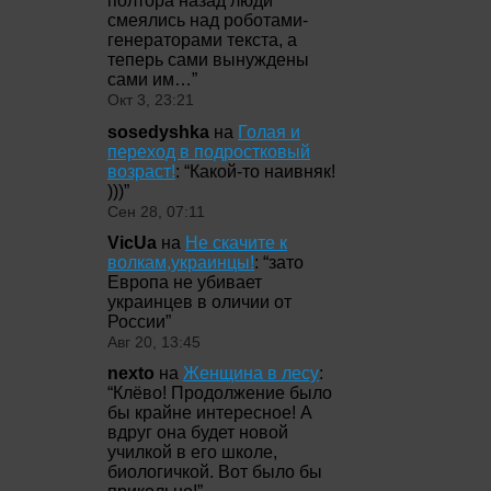
полтора назад люди
смеялись над роботами-
генераторами текста, а
теперь сами вынуждены
сами им…
”
Окт 3, 23:21
sosedyshka
на
Голая и
переход в подростковый
возраст!
: “
Какой-то наивняк!
)))
”
Сен 28, 07:11
VicUa
на
Не скачите к
волкам,украинцы!
: “
зато
Европа не убивает
украинцев в оличии от
России
”
Авг 20, 13:45
nexto
на
Женщина в лесу
:
“
Клёво! Продолжение было
бы крайне интересное! А
вдруг она будет новой
училкой в его школе,
биологичкой. Вот было бы