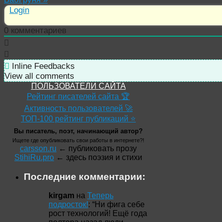
Login
0
комментариев
Inline Feedbacks
View all comments
ПОЛЬЗОВАТЕЛИ САЙТА
Рейтинг писателей сайта 🏆
Активность пользователей 🚀
ТОП-100 рейтинг публикаций ⭐
Вы писатель, поэт, начинающий автор?
Ищете где опубликовать свои работы в интернете?!
carsson.ru
← публиковать прозу
StihiRu.pro
← здесь поэзия и стихи
Последние комментарии:
kirgam
на
Теперь
подросток!
: “
Ни фига себе
рост технологий! Ещё года