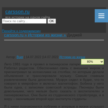
carsson.ru
все истории на одном сайте
OK
Перейти к содержимому
carsson.ru »
Истории из жизни »
Диджей
Диджей
Автор:
Buer
|
14.07.2022
|
14.07.2022
Истории из жизни
Лето 1981 года я провел в пионерском лагере.
Работал радистом. Обеспечивал связь с внешним миром и
присматривал за колоколами на столбах, по которым делали
объявления и транслировали музыку. Самым главным
развлечением была дискотека. Музрук сидел в будке, что-то
говорил в микрофон и включал магнитофон. Бобина у него
была одна, с записями советской эстрады. Пионеры были
довольными, чего нельзя было сказать о воспитателях и
пионервожатых. Они были из студенческого стройотряда, а в
миру – окончившие второй курс института студенты.
Я с ними познакомился поближе и впервые в жизни услышал