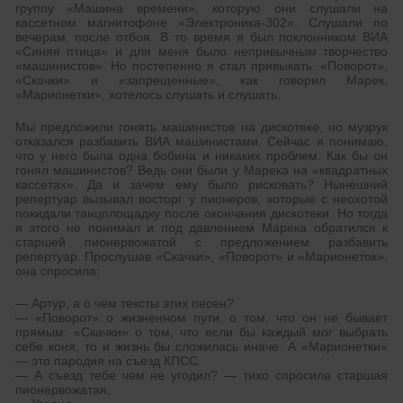
группу «Машина времени», которую они слушали на
кассетном магнитофоне «Электроника-302». Слушали по
вечерам, после отбоя. В то время я был поклонником ВИА
«Синяя птица» и для меня было непривычным творчество
«машинистов». Но постепенно я стал привыкать. «Поворот»,
«Скачки» и «запрещенные», как говорил Марек,
«Марионетки», хотелось слушать и слушать.
Мы предложили гонять машинистов на дискотеке, но музрук
отказался разбавить ВИА машинистами. Сейчас я понимаю,
что у него была одна бобина и никаких проблем. Как бы он
гонял машинистов? Ведь они были у Марека на «квадратных
кассетах». Да и зачем ему было рисковать? Нынешний
репертуар вызывал восторг у пионеров, которые с неохотой
покидали танцплощадку после окончания дискотеки. Но тогда
я этого не понимал и под давлением Марека обратился к
старшей пионервожатой с предложением разбавить
репертуар. Прослушав «Скачки», «Поворот» и «Марионеток»,
она спросила:
— Артур, а о чем тексты этих песен?
— «Поворот» о жизненном пути, о том, что он не бывает
прямым. «Скачки» о том, что если бы каждый мог выбрать
себе коня, то и жизнь бы сложилась иначе. А «Марионетки»
— это пародия на съезд КПСС.
— А съезд тебе чем не угодил? — тихо спросила старшая
пионервожатая.