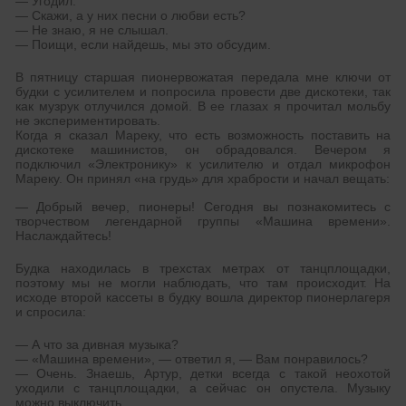
— Угодил.
— Скажи, а у них песни о любви есть?
— Не знаю, я не слышал.
— Поищи, если найдешь, мы это обсудим.
В пятницу старшая пионервожатая передала мне ключи от
будки с усилителем и попросила провести две дискотеки, так
как музрук отлучился домой. В ее глазах я прочитал мольбу
не экспериментировать.
Когда я сказал Мареку, что есть возможность поставить на
дискотеке машинистов, он обрадовался. Вечером я
подключил «Электронику» к усилителю и отдал микрофон
Мареку. Он принял «на грудь» для храбрости и начал вещать:
— Добрый вечер, пионеры! Сегодня вы познакомитесь с
творчеством легендарной группы «Машина времени».
Наслаждайтесь!
Будка находилась в трехстах метрах от танцплощадки,
поэтому мы не могли наблюдать, что там происходит. На
исходе второй кассеты в будку вошла директор пионерлагеря
и спросила:
— А что за дивная музыка?
— «Машина времени», — ответил я, — Вам понравилось?
— Очень. Знаешь, Артур, детки всегда с такой неохотой
уходили с танцплощадки, а сейчас он опустела. Музыку
можно выключить.