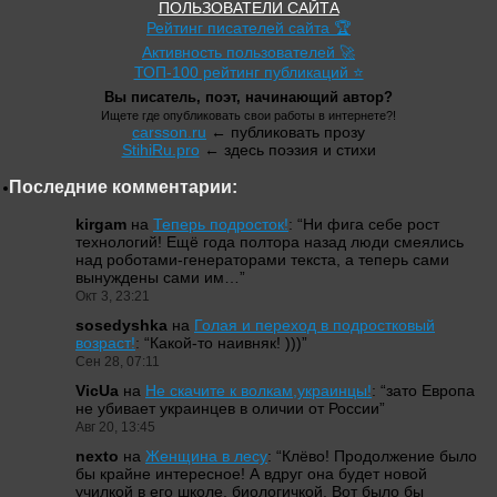
ПОЛЬЗОВАТЕЛИ САЙТА
Рейтинг писателей сайта 🏆
Активность пользователей 🚀
ТОП-100 рейтинг публикаций ⭐
Вы писатель, поэт, начинающий автор?
Ищете где опубликовать свои работы в интернете?!
carsson.ru
← публиковать прозу
StihiRu.pro
← здесь поэзия и стихи
Последние комментарии:
kirgam
на
Теперь подросток!
: “
Ни фига себе рост
технологий! Ещё года полтора назад люди смеялись
над роботами-генераторами текста, а теперь сами
вынуждены сами им…
”
Окт 3, 23:21
sosedyshka
на
Голая и переход в подростковый
возраст!
: “
Какой-то наивняк! )))
”
Сен 28, 07:11
VicUa
на
Не скачите к волкам,украинцы!
: “
зато Европа
не убивает украинцев в оличии от России
”
Авг 20, 13:45
nexto
на
Женщина в лесу
: “
Клёво! Продолжение было
бы крайне интересное! А вдруг она будет новой
училкой в его школе, биологичкой. Вот было бы