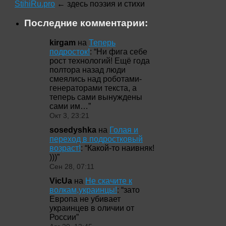
StihiRu.pro
← здесь поэзия и стихи
Последние комментарии:
kirgam
на
Теперь
подросток!
: “
Ни фига себе
рост технологий! Ещё года
полтора назад люди
смеялись над роботами-
генераторами текста, а
теперь сами вынуждены
сами им…
”
Окт 3, 23:21
sosedyshka
на
Голая и
переход в подростковый
возраст!
: “
Какой-то наивняк!
)))
”
Сен 28, 07:11
VicUa
на
Не скачите к
волкам,украинцы!
: “
зато
Европа не убивает
украинцев в оличии от
России
”