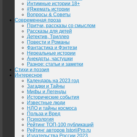
Интимные истории 18+
#Яжемать истории
Вопросы & Советы
Современная проза
Притчи, рассказы со смыслом
Рассказы для детей
Детектив, Триллер
Повести и Романы
Фантастика и Фэнтези
Нереальные истории
Анекдоты, частушки
Разное: статьи и заметки
Стихи и поэзия
Интересное
Календарь на 2023 год
Загадки и Тайны
Мифы и Легенды
Исторические события
Известные люди
НЛО и тайны космоса
Польза и Вред
Психология
Рейтинг ТОП-100 публикаций
Рейтинг авторов IstoriiPro.ru
Издательства России 2023