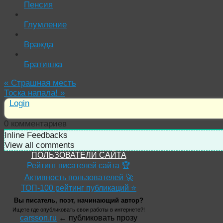
Пенсия
Глумление
Вражда
Братишка
«
Страшная месть
Тоска напала!
»
Login
0
комментариев
Inline Feedbacks
View all comments
ПОЛЬЗОВАТЕЛИ САЙТА
Рейтинг писателей сайта 🏆
Активность пользователей 🚀
ТОП-100 рейтинг публикаций ⭐
Вы писатель, поэт, начинающий автор?
Ищете где опубликовать свои работы в интернете?!
carsson.ru
← публиковать прозу