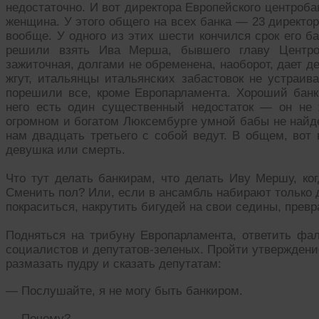
недостаточно. И вот директора Европейского центробан
женщина. У этого общего на всех банка — 23 директор
вообще. У одного из этих шести кончился срок его б
решили взять Ива Мерша, бывшего главу Центроб
зажиточная, долгами не обременена, наоборот, дает де
жгут, итальянцы итальянских забастовок не устраив
порешили все, кроме Европарламента. Хороший банк
него есть один существенный недостаток — он не 
огромном и богатом Люксембурге умной бабы не найд
нам двадцать третьего с собой ведут. В общем, вот 
девушка или смерть.
Что тут делать банкирам, что делать Иву Мершу, ко
Сменить пол? Или, если в ансамбль набирают только д
покраситься, накрутить бигудей на свои седины, прев
Подняться на трибуну Европарламента, ответить фал
социалистов и депутатов-зеленых. Пройти утверждение
размазать пудру и сказать депутатам:
— Послушайте, я не могу быть банкиром.
— Почему?