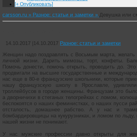
[+ Опубликовать]
carsson.ru »
Разное: статьи и заметки »
Девушка или с
Девушка или смерть
14.10.2017
|
14.10.2017
Разное: статьи и заметки
Женщин надо поздравлять с Восьмым марта, желать и
личной жизни. Дарить мимозы, торт, конфеты. Бал
Помочь донести, помочь открыть, проводить до. Это 
продвигали на высшие государственные и международ
нас еще в 80-е французские школьники, которые при
нашу французскую школу в Ярославле, удивляли
троллейбусов в городе женщины. Французам это было
а дворничихи в стеганых телогрейках с ломом, колющи
беспокоятся о наших феминистках, о наших пусcи райо
отсталость, домашнее рабство. А у нас и трам
бомбардировщицы на кукурузниках, и ломом по льду, 
нашей жизни не понимают.
У нас мужские профессии давно открыты для жен