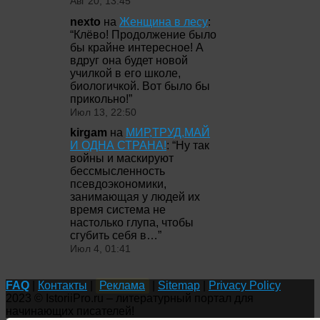
Авг 20, 13:45
nexto
на
Женщина в лесу
:
“
Клёво! Продолжение было
бы крайне интересное! А
вдруг она будет новой
училкой в его школе,
биологичкой. Вот было бы
прикольно!
”
Июл 13, 22:50
kirgam
на
МИР,ТРУД,МАЙ
И ОДНА СТРАНА!
: “
Ну так
войны и маскируют
бессмысленность
псевдоэкономики,
занимающая у людей их
время система не
настолько глупа, чтобы
сгубить себя в…
”
Июл 4, 01:41
FAQ
|
Контакты
|
Реклама
|
Sitemap
|
Privacy Policy
2023 © IstoriiPro.ru – литературный портал для
начинающих писателей!