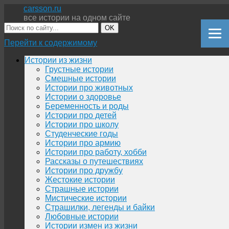
carsson.ru
все истории на одном сайте
OK
Перейти к содержимому
Истории из жизни
Грустные истории
Смешные истории
Истории про животных
Истории о здоровье
Беременность и роды
Истории про детей
Истории про школу
Студенческие годы
Истории про армию
Истории про работу, хобби
Рассказы о путешествиях
Истории про дружбу
Жестокие истории
Страшные истории
Мистические истории
Страшилки, легенды и байки
Любовные истории
Истории измен из жизни