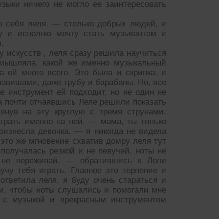
узыки ничего не могло ее заинтересовать
о себя леля. — столько добрых людей, и
ту и исполню мечту стать музыкантом и
.
у искусств , леля сразу решила научиться
азмышляла, какой же именно музыкальный
 ей много всего. Это была и скрипка, и
авишами, даже трубу и барабаны. Но, все
е инструмент ей подходит, но не один не
да почти отчаявшись Леле решили показать
лянув на эту круглую с тремя струнами,
играть именно на ней. — мама, ты только
роизнесла девочка. — я никогда не видела
 это же мгновение схватив домру леля тут
получалась резкой и не певучей, ноты не
не переживай, — обратившись к Лели
учу тебя играть. Главное это терпение и
ответила леля, я буду очень стараться и
ии, чтобы ноты слушались и помогали мне
и с музыкой и прекрасным инструментом