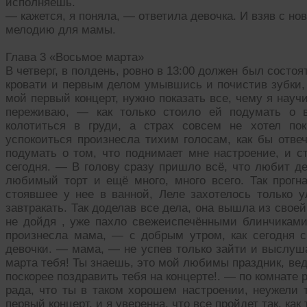
исполняешь.
— кажется, я поняла, — ответила девочка. И взяв с н
мелодию для мамы.
Глава 3 «Восьмое марта»
В четверг, в полдень, ровно в 13:00 должен был состоя
кровати и первым делом умывшись и почистив зубки,
мой первый концерт, нужно показать все, чему я науч
переживаю, — как только стоило ей подумать о в
колотиться в груди, а страх совсем не хотел п
успокоиться произнесла тихим голосам, как бы отве
подумать о том, что поднимает мне настроение, и с
сегодня. — В голову сразу пришло всё, что любит де
любимый торт и ещё много, много всего. Так прогн
стоявшее у нее в ванной, Леле захотелось только у
завтракать. Так доделав все дела, она вышла из своей
не дойдя , уже пахло свежеиспечёнными блинчикам
произнесла мама, — с добрым утром, как сегодня 
девочки. — мама, — не успев только зайти и выслуша
марта тебя! Ты знаешь, это мой любимы праздник, ведь
поскорее поздравить тебя на концерте!. — по комнате
рада, что ты в таком хорошем настроении, неужели 
первый концерт, и я уверенна, что все пройдет так, как