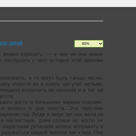
для детей
, можно спросить, — и чем же она может
о послушать с чего история этой девочки
звеселить, а то могут быть танцы, песни,
аму отвести ее в школу где учат музыке.
бещала исполнить ее желание и в тот же
усств.
ького роста и большими кареми глазами,
я волосы в два хвоста. Эти хвостики
арничества. Люди в мире где она жила не
 и несчастные, даже солнце не могло их
и радостным ребенком хотела исправить и
 радоваться каждой мелочи как и она. Она