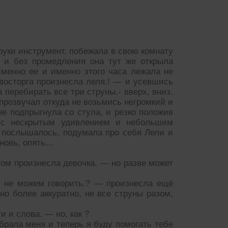
руки инструмент, побежала в свою комнату
— и без промедления она тут же открыла
менно ее и именно этого часа лежала не
 восторга произнесла леля.! — и усевшись
 перебирать все три струны.- вверх, вниз.
 — прозвучал откуда не возьмись негромкий и
не подпрыгнула со стула, и резко положив
 с нескрытым удивлением и небольшим
 послышалось, подумала про себя Лели и
 вновь, опять…
гом произнесла девочка. — но разве может
ы не можем говорить.? — произнесла ещё
но более аккуратно, не все струны разом,
и и слова. — но, как ?
брала меня и теперь я буду помогать тебе