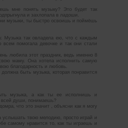
ешь мне понять музыку? Это будет так
подпрыгнула и захлопала в ладоши.
ни музыки, ты быстро освоишь и поймёшь
у. Музыка так овладела ею, что с каждым
 всем помогала девочке и так они стали
ень любила этот праздник, ведь именно 8
 свою маму. Она хотела исполнить самую
вою благодарность и любовь.
й должна быть музыка, которая понравится
ыть музыка, а как ты ее исполнишь и
т всей души, понимаешь?
омра, что это значит , объясни как я могу
да услышать твою мелодию, просто играй и
ебе самому нравится то, как ты играешь и