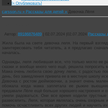
[+ Опубликовать]
carsson.ru »
Рассказы для детей »
Девочка Лёля
Девочка Лёля
Автор:
89186876489
|
02.07.2024
|
02.07.2024
Рассказы 
Жила была на свете девочка леля. На первый взгляд
заинтересовать тебя читатель, а я предлагаю сначал
началась.
Однажды, леля любившая все, что только могло ее ра
сказки и вообще много чего ещё, решила попросить м
Мама очень любила свою дочку лелю, с радостью поо
день, без замедления привела ее в местную школу иск
Девочка с ростом дюймовочки, а значит очень мален
обожала когда мама заплетала ее рыжие вьющиес
предавали Лёле ещё больше хорошего настроения и оз
умели радоваться. Они все время ходили грустные
развеселить. Леля, которая являлась очень озорным 
помочь осчастливить всех других людей и научить их