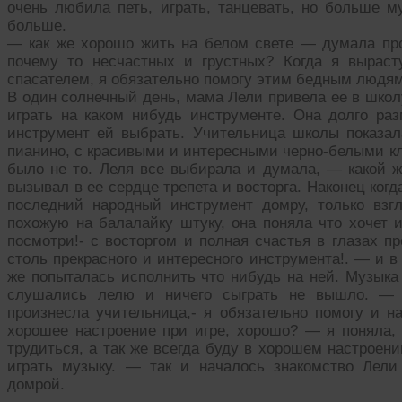
очень любила петь, играть, танцевать, но больше м
больше.
— как же хорошо жить на белом свете — думала пр
почему то несчастных и грустных? Когда я вырас
спасателем, я обязательно помогу этим бедным людям
В один солнечный день, мама Лели привела ее в школ
играть на каком нибудь инструменте. Она долго р
инструмент ей выбрать. Учительница школы показала
пианино, с красивыми и интересными черно-белыми кл
было не то. Леля все выбирала и думала, — какой ж
вызывал в ее сердце трепета и восторга. Наконец ког
последний народный инструмент домру, только взг
похожую на балалайку штуку, она поняла что хочет 
посмотри!- с восторгом и полная счастья в глазах п
столь прекрасного и интересного инструмента!. — и в
же попыталась исполнить что нибудь на ней. Музыка 
слушались лелю и ничего сыграть не вышло. — 
произнесла учительница,- я обязательно помогу и на
хорошее настроение при игре, хорошо? — я поняла, 
трудиться, а так же всегда буду в хорошем настроен
играть музыку. — так и началось знакомство Лел
домрой.