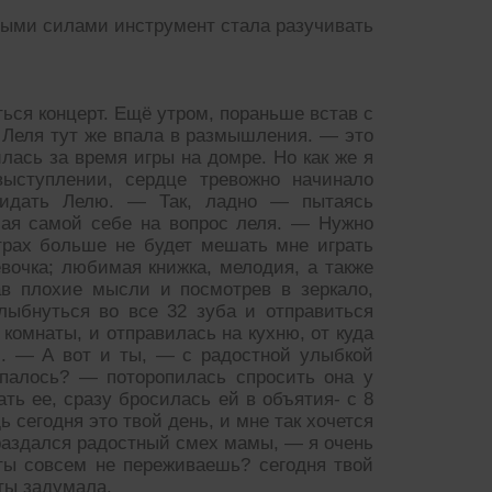
овыми силами инструмент стала разучивать
ться концерт. Ещё утром, пораньше встав с
 Леля тут же впала в размышления. — это
илась за время игры на домре. Но как же я
ыступлении, сердце тревожно начинало
окидать Лелю. — Так, ладно — пытаясь
чая самой себе на вопрос леля. — Нужно
трах больше не будет мешать мне играть
вочка; любимая книжка, мелодия, а также
ав плохие мысли и посмотрев в зеркало,
лыбнуться во все 32 зуба и отправиться
 комнаты, и отправилась на кухню, от куда
и. — А вот и ты, — с радостной улыбкой
спалось? — поторопилась спросить она у
ть ее, сразу бросилась ей в объятия- с 8
 сегодня это твой день, и мне так хочется
 раздался радостный смех мамы, — я очень
ты совсем не переживаешь? сегодня твой
 ты задумала.