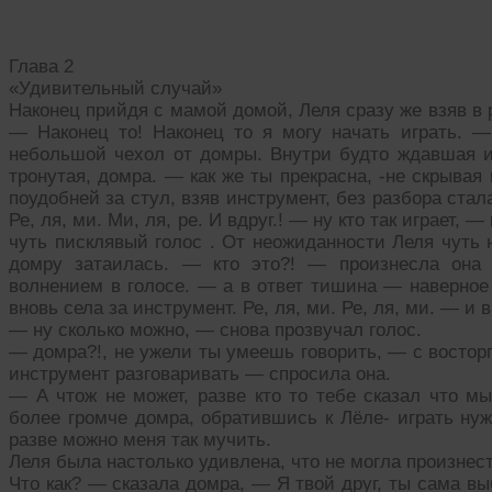
Глава 2
«Удивительный случай»
Наконец прийдя с мамой домой, Леля сразу же взяв в 
— Наконец то! Наконец то я могу начать играть. 
небольшой чехол от домры. Внутри будто ждавшая и
тронутая, домра. — как же ты прекрасна, -не скрывая
поудобней за стул, взяв инструмент, без разбора стала
Ре, ля, ми. Ми, ля, ре. И вдруг.! — ну кто так играет,
чуть писклявый голос . От неожиданности Леля чуть 
домру затаилась. — кто это?! — произнесла она
волнением в голосе. — а в ответ тишина — наверное
вновь села за инструмент. Ре, ля, ми. Ре, ля, ми. — и
— ну сколько можно, — снова прозвучал голос.
— домра?!, не ужели ты умеешь говорить, — с востор
инструмент разговаривать — спросила она.
— А чтож не может, разве кто то тебе сказал что м
более громче домра, обратившись к Лёле- играть нуж
разве можно меня так мучить.
Леля была настолько удивлена, что не могла произнест
Что как? — сказала домра, — Я твой друг, ты сама вы