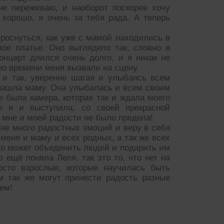
е переживаю, и наоборот поскорее хочу
хорошо, я очень за тебя рада. А теперь
проснуться, как уже с мамой находились в
ое платье. Оно выглядело так, словно я
онцерт длился очень долго, и я никак не
ко времени меня вызвали на сцену.
, и так, уверенно шагая и улыбаясь всем
нашла маму. Она улыбалась и всем своим
е была камера, которая так и ждала моего
е я и выступила, со своей прекрасной
ь мне и моей радости не было предела!
мне много радостных эмоций и веру в себя
 меня и маму и всех родных, а так же всех
 что может объеденить людей и подарить им
 ещё поняла Леля, так это то, что нет на
осто взрослые, которые научилась быть
м так же могут принести радость разные
ем!