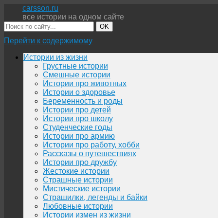
carsson.ru
все истории на одном сайте
OK
Перейти к содержимому
Истории из жизни
Грустные истории
Смешные истории
Истории про животных
Истории о здоровье
Беременность и роды
Истории про детей
Истории про школу
Студенческие годы
Истории про армию
Истории про работу, хобби
Рассказы о путешествиях
Истории про дружбу
Жестокие истории
Страшные истории
Мистические истории
Страшилки, легенды и байки
Любовные истории
Истории измен из жизни