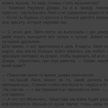
играть музыку. Ты ведь хочешь стать музыкантом?
— Конечно! Неужели Домра, ты и в правду помож
чудесно,- заулыбалась Леля и не сдерживая радости 
— Если ты будешь стараться и больше уделять време
всю красоту, которая окружает нас.
— С этого дня, Леля почти не выпускала с рук домр
днём играть выходило все лучше и лучше. Домра во
лучшими друзьями.
Шло время, и вот приближался день 8 марта. Леля оч
марта, она могла больше всего показать как любит
красивую мелодию на домре, чтобы выразить ей всю с
Домра,- обратилась при игре девочка. — Скажи, како
моей маме?
— Помолчав какое-то время, домра произнесла.
— послушай Леля, важно не то, какой должна б
преподнесешь. Главное чтобы она была от сердца и о
-Не совсем, — с растерянностью произнесла леля. — д
это сделать
— А что тут объяснять, представь как мама будет ра
всё получится. Музыка от души звучит тогда, когда т