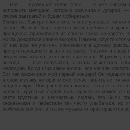
— Нет, — прозвучал голос Лели, — я уже совсем н
исполнить мелодию, которую разучила с домрой. — 
скорее завтракай и будем собираться.
Время так быстро пролетело, что не успела я только 
школе. На мне было одето самой любимое и красив
принцесса, приехавшая из своего замка на карете. К
могла дождаться своего выхода. Наконец спустя столь
-У нас все получится-, произнесла в догонку домра
присутствующим я вышла на сцену. Глазами я сразу 
видом показывала, что очень счастлива. В руках у не
выхода. — всё получится, сказала мысленно себ
мелодией. Когда игра закончилась, все начали хлопат
Вот так закончился мой первый концерт! Он подарил 
и свою музыку, которая может осчастливить не только
людей вокруг. Повзрослев она поняла, когда есть то,
радость, грустных людей быть просто не может. А что
свете грустных и несчастных людей, это были пр
серьезными и перестали так часто улыбаться, но и
любимые мелочи, а так же музыка которая нравится вс
Читать похожие истории: