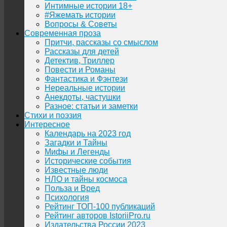
Интимные истории 18+
#Яжемать истории
Вопросы & Советы
Современная проза
Притчи, рассказы со смыслом
Рассказы для детей
Детектив, Триллер
Повести и Романы
Фантастика и Фэнтези
Нереальные истории
Анекдоты, частушки
Разное: статьи и заметки
Стихи и поэзия
Интересное
Календарь на 2023 год
Загадки и Тайны
Мифы и Легенды
Исторические события
Известные люди
НЛО и тайны космоса
Польза и Вред
Психология
Рейтинг ТОП-100 публикаций
Рейтинг авторов IstoriiPro.ru
Издательства России 2023