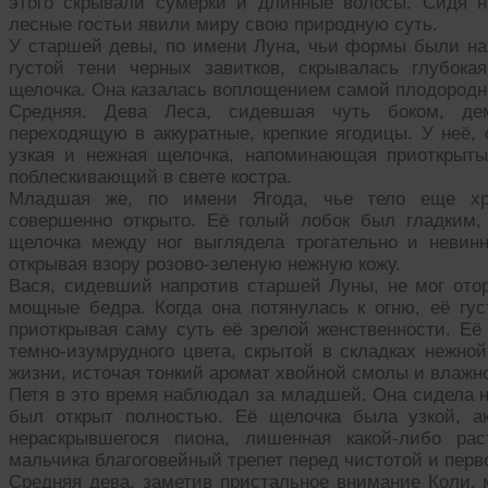
этого скрывали сумерки и длинные волосы. Сидя н
лесные гостьи явили миру свою природную суть.
У старшей девы, по имени Луна, чьи формы были н
густой тени черных завитков, скрывалась глубока
щелочка. Она казалась воплощением самой плодородно
Средняя. Дева Леса, сидевшая чуть боком, де
переходящую в аккуратные, крепкие ягодицы. У неё, 
узкая и нежная щелочка, напоминающая приоткрытый
поблескивающий в свете костра.
Младшая же, по имени Ягода, чье тело еще хра
совершенно открыто. Её голый лобок был гладким, 
щелочка между ног выглядела трогательно и невинн
открывая взору розово-зеленую нежную кожу.
Вася, сидевший напротив старшей Луны, не мог отор
мощные бедра. Когда она потянулась к огню, её гу
приоткрывая саму суть её зрелой женственности. Её 
темно-изумрудного цвета, скрытой в складках нежно
жизни, источая тонкий аромат хвойной смолы и влажн
Петя в это время наблюдал за младшей. Она сидела н
был открыт полностью. Её щелочка была узкой, ак
нераскрывшегося пиона, лишенная какой-либо ра
мальчика благоговейный трепет перед чистотой и перв
Средняя дева, заметив пристальное внимание Коли, 