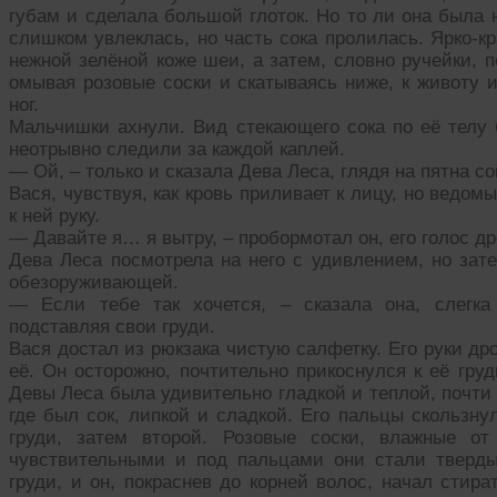
губам и сделала большой глоток. Но то ли она была 
слишком увлеклась, но часть сока пролилась. Ярко-кр
нежной зелёной коже шеи, а затем, словно ручейки, п
омывая розовые соски и скатываясь ниже, к животу 
ног.
Мальчишки ахнули. Вид стекающего сока по её телу
неотрывно следили за каждой каплей.
— Ой, – только и сказала Дева Леса, глядя на пятна с
Вася, чувствуя, как кровь приливает к лицу, но ведо
к ней руку.
— Давайте я… я вытру, – пробормотал он, его голос д
Дева Леса посмотрела на него с удивлением, но зат
обезоруживающей.
— Если тебе так хочется, – сказала она, слегка
подставляя свои груди.
Вася достал из рюкзака чистую салфетку. Его руки др
её. Он осторожно, почтительно прикоснулся к её гру
Девы Леса была удивительно гладкой и теплой, почти г
где был сок, липкой и сладкой. Его пальцы скользну
груди, затем второй. Розовые соски, влажные от
чувствительными и под пальцами они стали тверды
груди, и он, покраснев до корней волос, начал стир