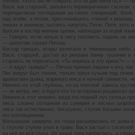
поляне. «Хоть бы не сожрать это за две минуты,» — про
Вася, как старший, деловито переворачивал сосиски, 
периодически поглядывая на своих товарищей. Коля,
над огнём, а потом, прислонившись спиной к рюкзаку
леших и кикимор, пытаясь напугать Петю. Петя, хоть и 
бросая в костёр мелкие щепки, наблюдая за игрой язы
— Говорят, если ночью в лесу положить ладонь на зе
— шепотом сказал Петька.
Костер трещал, искры взлетали в темнеющее небо, 
Вася, старший, достал из рюкзака банку тушенки и 
стараясь не порезаться. «Ты веришь в эту хрень?» — с
— А вдруг правда? — Петька прижал ладони к мху, как 
Лес вокруг был тихим, только треск сучьев под огнем
ароматами дыма, жареного мяса и ночной свежести, н
Именно из этой глубины, из-за плотной завесы кусто
— не ветра, нет, а будто кто-то осторожно раздвигал 
Именно в этот момент, когда последний луч солнца пр
леса, словно сотканная из сумерек и лесных шорох
леса так естественно, бесшумно, ступая босыми ногам
его воплощением.
Мальчишки замерли, их глаза расширились от шока и 
с глухим стуком упал в траву. Вася застыл с сосиской 
на неё во все глаза. Их юные тела напряглись, а сердц