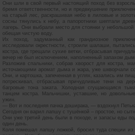
Они шли в свой первый настоящий поход без взрослых
бремя ответственности, но и предвкушение приключен
на старый лес, раскрашивая небо в лиловые и золоты
сосны тянулись к небу, а папоротники шептали древ
лагерь. Они выбрали место для стоянки у небольшой 
обещая чистую воду.
Их поход, задуманный как грандиозное приклю
исследовали окрестности, строили шалаши, пытались
костра, где трещали сухие ветки, отбрасывая причуд
вечер не был исключением, наполненный запахом дым
Разложив спальники, собрав хворост для костра, ма
источающими аромат дыма и жара, уже шкворчали сос
Они, и картошка, запеченная в углях, казались им пищ
потрескивал, отбрасывая причудливые тени на де
багровые тона заката. Холодная сгущающаяся тьм
танцем костра. Мальчишки, уставшие, но довольные
ужин.
— Вот и последняя пачка доширака, — вздохнул Петьк
Сегодня он варил лапшу с тушёнкой – простое, но сыт
Они уже третий день были в походе, и запасы еды по
один день.
Коля помешал лапшу ложкой, бросил туда специи из п