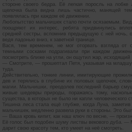
стороне своего бедра. Её легкая поросль на лобк
щелочка была видна лишь частично, манящей темн
появлялась при каждом её движении.
Любопытство мальчишек стало почти осязаемым. Видя,
поощряют их интерес, ребята придвинулись впло
средней сестры, вспомнив предыдущую с ней ночь, о
ведя ладонью вниз, к заветной границе.
Вася, тем временем, не мог оторвать взгляда от 
темными сосками подрагивали при каждом движени
посмотреть ближе на угли, он ощутил жар, исходящий не
— Смотрите, — прошептал Петя, указывая на младшу
туда.
Действительно, тонкие линии, имитирующие прожилк
дев и терялись в глубине их половых щелочек, слов
магии. Мальчишки, преодолев последний барьер смущ
живые шедевры природы, поражаясь тому, наскольк
существа, в которых не было ни капли человеческого с
Тишина леса стала ещё глубже, когда Луна, заметив
мальчишек, медленно развела руки в стороны. Это был
— Ваша кровь кипит, как наш ключ по весне, — произн
Её голос был подобен шуму листвы векового дуба. — 
дарит свою красоту тем, кто умеет на неё смотреть.