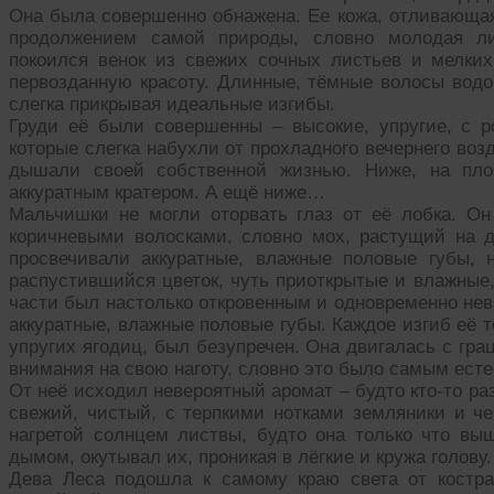
Она была совершенно обнажена. Ее кожа, отливающая
продолжением самой природы, словно молодая ли
покоился венок из свежих сочных листьев и мелких
первозданную красоту. Длинные, тёмные волосы водо
слегка прикрывая идеальные изгибы.
Груди её были совершенны – высокие, упругие, с р
которые слегка набухли от прохладного вечернего воз
дышали своей собственной жизнью. Ниже, на плос
аккуратным кратером. А ещё ниже…
Мальчишки не могли оторвать глаз от её лобка. Он
коричневыми волосками, словно мох, растущий на д
просвечивали аккуратные, влажные половые губы, 
распустившийся цветок, чуть приоткрытые и влажные
части был настолько откровенным и одновременно нев
аккуратные, влажные половые губы. Каждое изгиб её т
упругих ягодиц, был безупречен. Она двигалась с гр
внимания на свою наготу, словно это было самым ест
От неё исходил невероятный аромат – будто кто-то раз
свежий, чистый, с терпкими нотками земляники и че
нагретой солнцем листвы, будто она только что вы
дымом, окутывал их, проникая в лёгкие и кружа голову.
Дева Леса подошла к самому краю света от костра