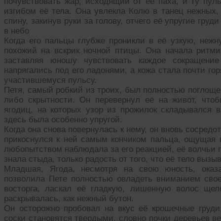
почувствовать жар, исходящий от её паха, и ту пул
изгибом её тела. Она увлекла Колю в танец нежных,
спину, закинув руки за голову, отчего её упругие груд
в небо
Когда его пальцы глубже проникли в её узкую, нежн
похожий на вскрик ночной птицы. Она начала ритмич
заставляя юношу чувствовать каждое сокращени
напрягались под его ладонями, а кожа стала почти го
участившемуся пульсу.
Петя, самый робкий из троих, был полностью поглоще
либо скрытности. Он перевернул её на живот, что
ягодиц, на которых узор из прожилок складывался 
здесь была особенно упругой.
Когда она снова повернулась к нему, он вновь сосредот
прикоснулся к ней самым кончиком пальца, ощущая
любопытством наблюдала за его реакцией, её волчьи 
знала стыда, только радость от того, что её тело вызыв
Младшая, Ягода, несмотря на свою юность, оказа
позволила Пете полностью овладеть вниманием своег
восторга, ласкал её гладкую, лишенную волос щел
раскрывалась, как нежный бутон.
Он осторожно пробовал на вкус её крошечные груди
соски становятся твердыми, словно почки деревьев 