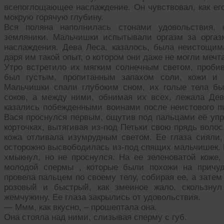
всепоглощающее наслаждение. Он чувствовал, как его
мокрую горячую глубину.
Вся поляна наполнилась стонами удовольствия,
земляники. Мальчишки испытывали оргазм за оргаз
наслаждения. Дева Леса, казалось, была неистощима
даря им такой опыт, о котором они даже не могли мечт
Утро встретило их мягким солнечным светом, проби
был густым, пропитанным запахом соли, кожи и ч
Мальчишки спали глубоким сном, их голые тела бы
соков, а между ними, обнимая их всех, лежала Дев
казались побежденными воинами после неистового пи
Вася проснулся первым, ощутив под пальцами её упр
корточках, вытягивая из-под Петьки свою прядь волос
кожа отливала изумрудным светом. Ее глаза сияли,
осторожно высвободилась из-под спящих мальчишек. П
хмыкнул, но не проснулся. На ее зеленоватой коже
молодой спермы , которые были похожи на причуд
провела пальцем по своему телу, собирая ее, а затем
розовый и быстрый, как змеиное жало, скользнул
жемчужину. Ее глаза закрылись от удовольствия.
— Ммм, как вкусно, – прошептала она.
Она стояла над ними, слизывая сперму с губ.