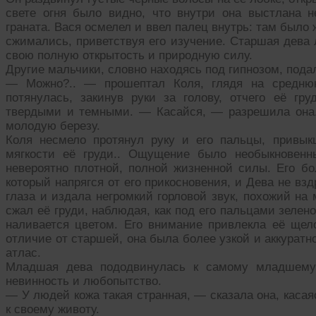
свете огня было видно, что внутри она выстлана 
граната. Вася осмелел и ввел палец внутрь: там было 
сжимались, приветствуя его изучение. Старшая дева
свою полную открытость и природную силу.
Другие мальчики, словно находясь под гипнозом, пода
— Можно?.. — прошептал Коля, глядя на среднюю
потянулась, закинув руки за голову, отчего её гр
твердыми и темными. — Касайся, — разрешила она.
молодую березу.
Коля несмело протянул руку и его пальцы, привык
мягкости её груди.. Ощущение было необыкновенн
невероятно плотной, полной жизненной силы. Его бо
который напрягся от его прикосновения, и Дева не вз
глаза и издала негромкий горловой звук, похожий на
сжал её груди, наблюдая, как под его пальцами зелено
наливается цветом. Его внимание привлекла её щело
отличие от старшей, она была более узкой и аккуратно
атлас.
Младшая дева пододвинулась к самому младшему
невинность и любопытство.
— У людей кожа такая странная, — сказала она, касая
к своему животу.