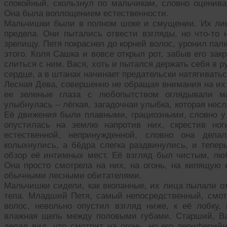
спокойный, скользнул по мальчикам, словно оценив
Она была воплощением естественности.
Мальчишки были в полном шоке и смущении. Их лиц
предела. Они пытались отвести взгляды, но что-то 
зрелищу. Петя покраснел до корней волос, уронил палк
этого. Коля Сашка и вовсе открыл рот, забыв его зак
слиться с ним. Вася, хоть и пытался держать себя в ру
сердце, а в штанах начинает предательски натягиватьс
Лесная Дева, совершенно не обращая внимания на их 
ее зеленые глаза с любопытством оглядывали м
улыбнулась – лёгкая, загадочная улыбка, которая нес
Её движения были плавными, грациозными, словно у 
опустилась на землю напротив них, скрестив ног
естественной, непринужденной, словно она дела
колыхнулись, а бёдра слегка раздвинулись, и тепе
обзор её интимных мест. Её взгляд был чистым, люб
Она просто смотрела на них, на огонь, на кипящую 
обычными лесными обитателями.
Мальчишки сидели, как вкопанные, их лица пылали от
тела. Младший Петя, самый непосредственный, смотр
волос, невольно опустил взгляд ниже, к её лобку, 
влажная щель между половыми губами. Старший, Ва
делал вид, что смотрит на огонь, но его периферий