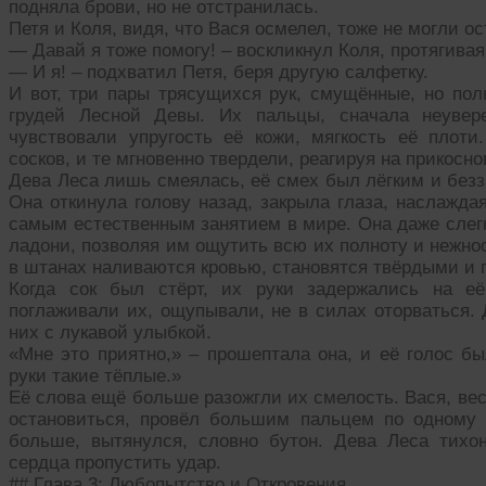
подняла брови, но не отстранилась.
Петя и Коля, видя, что Вася осмелел, тоже не могли ос
— Давай я тоже помогу! – воскликнул Коля, протягивая 
— И я! – подхватил Петя, беря другую салфетку.
И вот, три пары трясущихся рук, смущённые, но пол
грудей Лесной Девы. Их пальцы, сначала неувер
чувствовали упругость её кожи, мягкость её плот
сосков, и те мгновенно твердели, реагируя на прикосно
Дева Леса лишь смеялась, её смех был лёгким и безза
Она откинула голову назад, закрыла глаза, наслажда
самым естественным занятием в мире. Она даже слегк
ладони, позволяя им ощутить всю их полноту и нежно
в штанах наливаются кровью, становятся твёрдыми и 
Когда сок был стёрт, их руки задержались на е
поглаживали их, ощупывали, не в силах оторваться. 
них с лукавой улыбкой.
«Мне это приятно,» – прошептала она, и её голос б
руки такие тёплые.»
Её слова ещё больше разожгли их смелость. Вася, вес
остановиться, провёл большим пальцем по одному 
больше, вытянулся, словно бутон. Дева Леса тихон
сердца пропустить удар.
## Глава 3: Любопытство и Откровения