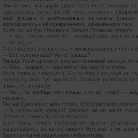
После того, как груди Девы Леса были вытерты от
задержались на её нежной коже, на поляне воцарило
ещё красные и возбуждённые, пытались отвести
возвращались к её совершенному, обнажённому телу.
Коля, забыв про стеснение, пополз ближе на коленях.
— А это… это не колется? — он ткнул пальцем в её лобок
— Хи-хи, нет!
Она схватила его запястье и прижала ладонь к себе н
— Вот, чувствуешь? Мягко, правда?
Пальцы Коли дрожали, скользя по нежной кожице. Из 
— Она… мокрая, — прошептал он, округлив глаза.
Вася первым опомнился. Его взгляд скользнул от гр
полуприкрытых губ виднелась влажная розоватая пло
внимание младших.
— Ты… ты вообще понимаешь, что ты голая? — выда
тесными.
Лесная Дева наклонила голову, будто рассматривала с
— А зачем мне одежда? Деревья же не носят рубаш
застонал, невольно сжимая кулаки.
Дева Леса, словно прочитав их мысли, улыбнулас
задержавшись на выступающих бугорках в их штанах
были полны неподдельного любопытства.