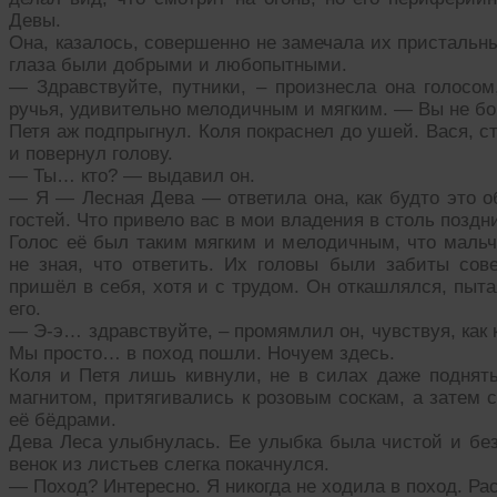
Девы.
Она, казалось, совершенно не замечала их пристальны
глаза были добрыми и любопытными.
— Здравствуйте, путники, – произнесла она голосо
ручья, удивительно мелодичным и мягким. — Вы не бо
Петя аж подпрыгнул. Коля покраснел до ушей. Вася, с
и повернул голову.
— Ты… кто? — выдавил он.
— Я — Лесная Дева — ответила она, как будто это о
гостей. Что привело вас в мои владения в столь поздн
Голос её был таким мягким и мелодичным, что мальч
не зная, что ответить. Их головы были забиты со
пришёл в себя, хотя и с трудом. Он откашлялся, пыта
его.
— Э-э… здравствуйте, – промямлил он, чувствуя, ка
Мы просто… в поход пошли. Ночуем здесь.
Коля и Петя лишь кивнули, не в силах даже поднять
магнитом, притягивались к розовым соскам, а затем 
её бёдрами.
Дева Леса улыбнулась. Ее улыбка была чистой и безм
венок из листьев слегка покачнулся.
— Поход? Интересно. Я никогда не ходила в поход. Ра