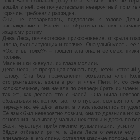
Пока Вася познавал Деву Леса, Коля и Петя не теря
вошёл в неё, они почувствовали невероятный прилив 
горячие, требовали разрядки.
Они, не сговариваясь, подползли к голове Девы
наслаждение с Васей, не обратила на них вниман
жадному ротику.
Дева Леса, почувствовав прикосновение, открыла гла
члена, пульсирующих и горячих. Она улыбнулась, её г
«Ох, и вы тоже?» – прошептала она, и её смех, низк
поляне.
Мальчишки кивнули, их глаза молили.
Дева Леса, не прекращая стонать под Петей, который 
голову. Она без промедления обхватила член Кол
отстранившись, взяла в рот и член Пети. И, со см
колокольчиков, она начала по очереди брать их члены 
так же, как делала это с Васей. Она была невероят
обхватывая их полностью, то отпуская, скользя по ств
чередуя их, её щёки впали, а глаза закатились от удов
Её язык был невероятно ловким, она то дразнила их ко
основания, вызывая у мальчишек стоны и дрожь по все
Вася, чувствуя приближение кульминации, усилил 
бёдра отбивали ритм, а Дева Леса отвечала ему г
впивались в его спину, оставляя красные полосы, но 