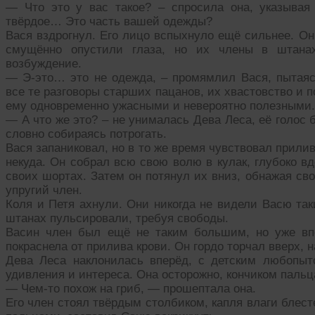
— Что это у вас такое? – спросила она, указыва
твёрдое… Это часть вашей одежды?
Вася вздрогнул. Его лицо вспыхнуло ещё сильнее. Он
смущённо опустили глаза, но их члены в штанах
возбуждение.
— Э-это… это не одежда, – промямлил Вася, пытая
все те разговоры старших пацанов, их хвастовство и 
ему одновременно ужасными и невероятно полезными.
— А что же это? – не унималась Дева Леса, её голос 
словно собираясь потрогать.
Вася запаниковал, но в то же время чувствовал прили
некуда. Он собрал всю свою волю в кулак, глубоко в
своих шортах. Затем он потянул их вниз, обнажая св
упругий член.
Коля и Петя ахнули. Они никогда не видели Васю та
штанах пульсировали, требуя свободы.
Васин член был ещё не таким большим, но уже вп
покраснела от прилива крови. Он гордо торчал вверх, 
Дева Леса наклонилась вперёд, с детским любопыт
удивления и интереса. Она осторожно, кончиком пальца
— Чем-то похож на гриб, — прошептала она.
Его член стоял твёрдым столбиком, капля влаги блест