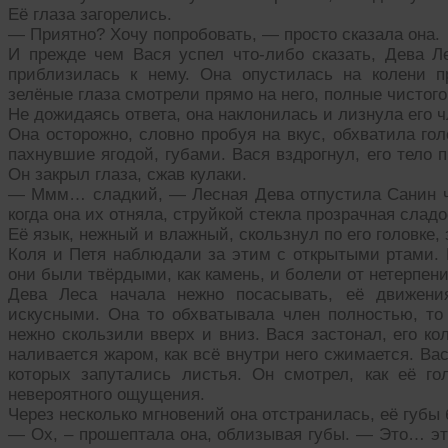
Её глаза загорелись.
— Приятно? Хочу попробовать, — просто сказала она.
И прежде чем Вася успел что-либо сказать, Дева Ле
приблизилась к нему. Она опустилась на колени 
зелёные глаза смотрели прямо на него, полные чистог
Не дожидаясь ответа, она наклонилась и лизнула его ч
Она осторожно, словно пробуя на вкус, обхватила го
пахнувшие ягодой, губами. Вася вздрогнул, его тело 
Он закрыл глаза, сжав кулаки.
— Ммм… сладкий, — Лесная Дева отпустила Санин чл
когда она их отняла, струйкой стекла прозрачная сладо
Её язык, нежный и влажный, скользнул по его головке,
Коля и Петя наблюдали за этим с открытыми ртами. 
они были твёрдыми, как камень, и болели от нетерпени
Дева Леса начала нежно посасывать, её движени
искусными. Она то обхватывала член полностью, то 
нежно скользили вверх и вниз. Вася застонал, его ко
наливается жаром, как всё внутри него сжимается. Ва
которых запутались листья. Он смотрел, как её го
невероятного ощущения.
Через несколько мгновений она отстранилась, её губы
— Ох, – прошептала она, облизывая губы. — Это… это