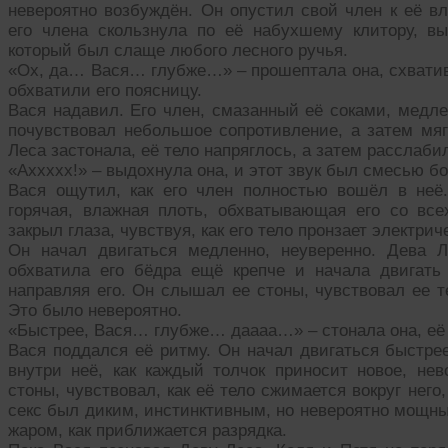
невероятно возбуждён. Он опустил свой член к её в
его члена скользнула по её набухшему клитору, в
который был слаще любого лесного ручья.
«Ох, да… Вася… глубже…» – прошептала она, схватив е
обхватили его поясницу.
Вася надавил. Его член, смазанный её соками, медле
почувствовал небольшое сопротивление, а затем мяг
Леса застонала, её тело напряглось, а затем расслаби
«Аххххх!» – выдохнула она, и этот звук был смесью б
Вася ощутил, как его член полностью вошёл в не
горячая, влажная плоть, обхватывающая его со все
закрыл глаза, чувствуя, как его тело пронзает электрич
Он начал двигаться медленно, неуверенно. Дева Л
обхватила его бёдра ещё крепче и начала двигать
направляя его. Он слышал ее стоны, чувствовал ее т
Это было невероятно.
«Быстрее, Вася… глубже… даааа…» – стонала она, её 
Вася поддался её ритму. Он начал двигаться быстрее,
внутри неё, как каждый толчок приносит новое, н
стоны, чувствовал, как её тело сжимается вокруг него,
секс был диким, инстинктивным, но невероятно мощным
жаром, как приближается разрядка.