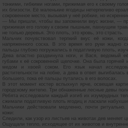
тонкими, гибкими ногами, прижимая его к своему гол
их близости. Её маленькие ягодицы нетерпеливо ерзал
сокровенное место, вызывая у неё робкие, но искренни
— Мы пришли, чтобы вы запомнили вкус жизни, — п
прижимая его голову к своим пышным, пахнущим трав
не только деревья. Это плоть, это кровь, это страсть.
Мальчик почувствовал терпкий вкус её кожи, когд
напряженного соска. В это время его руки жадно 
пальцы глубоко погружались в податливую плоть, изу
Дева властно раздвинула ноги, и Вася, ведомый е
губами к её сокровенной щелочке. Она была горячей
медом и хвоей соком. Его язык начал исследова
растительности на лобке, а дева в ответ выгибалась 
большего, пока её пальцы путались в его волосах.
В этот момент костер вспыхнул ярче, освещая карти
городскому жителю. Три обнаженные лесные девы полн
Ребята исследовали каждый изгиб их изумрудных тел,
сжимали податливую плоть ягодиц и ласкали набухши
Мальчики действовали медленно, почти ритуально.
кожи:
Следили, как узор из листьев на животах дев меняет ц
Ощущали тепло, исходящее от их животов и внутренне