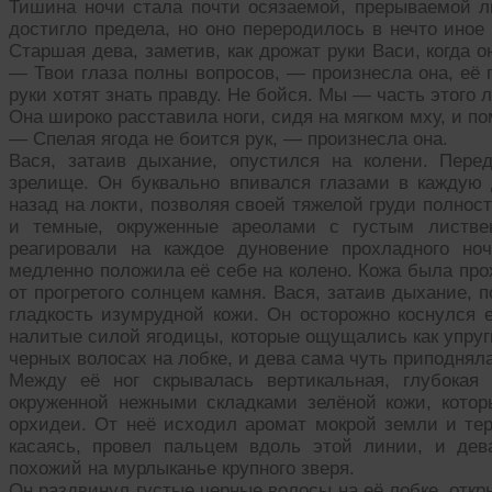
Тишина ночи стала почти осязаемой, прерываемой 
достигло предела, но оно переродилось в нечто иное
Старшая дева, заметив, как дрожат руки Васи, когда о
— Твои глаза полны вопросов, — произнесла она, её 
руки хотят знать правду. Не бойся. Мы — часть этого л
Она широко расставила ноги, сидя на мягком мху, и п
— Спелая ягода не боится рук, — произнесла она.
Вася, затаив дыхание, опустился на колени. Пере
зрелище. Он буквально впивался глазами в каждую 
назад на локти, позволяя своей тяжелой груди полност
и темные, окруженные ареолами с густым листв
реагировали на каждое дуновение прохладного но
медленно положила её себе на колено. Кожа была прох
от прогретого солнцем камня. Вася, затаив дыхание,
гладкость изумрудной кожи. Он осторожно коснулся
налитые силой ягодицы, которые ощущались как упруг
черных волосах на лобке, и дева сама чуть приподняла
Между её ног скрывалась вертикальная, глубокая
окруженной нежными складками зелёной кожи, кото
орхидеи. От неё исходил аромат мокрой земли и терп
касаясь, провел пальцем вдоль этой линии, и дев
похожий на мурлыканье крупного зверя.
Он раздвинул густые черные волосы на её лобке, откр