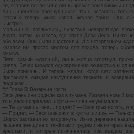
ее, оставив после себя лишь аромат земляники и сла
лишь щебетом проснувшихся птиц, осталось только
которых теперь жила новая, жгучая тайна. Она об
быстрее.
Мальчишки потянулись, чувствуя невероятную легк
друга, затем на место, где спала Дева Леса. Никто н
обо всем. Они были счастливы. И с нетерпением ждал
казался им просто местом для похода, теперь обр
смысл.
Петя, самый младший, лишь молча сглотнул, прижим
сняла. Вечер казался одновременно вечностью и одн
были пойманы. И теперь ждали, когда сети затянутс
притаился, ожидая наступления темноты и возвращ
подарком.
## Глава 5: Вечерние гости
Весь день они ходили как в тумане. Развели новый кос
то и дело поправлял шорты — член не унимался.
— Ты думаешь, она… придёт? — Коля грыз ноготь, гля
— Придёт, — Вася швырнул в кусты шишку. — Только
Шорох заставил их вздрогнуть. Из-за деревьев вышла
пышная женщина с тяжёлыми грудями на которых вы
ареолами, и которые покачивались при каждом ша