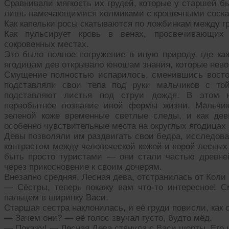
Сравнивали мягкость их грудей, которые у старшей 
лишь намечающимися холмиками с крошечными соска
Как капельки росы скатываются по ложбинкам между г
Как пульсирует кровь в венах, просвечивающих
сокровенных местах.
Это было полное погружение в иную природу, где ка
ягодицам дев открывало юношам знания, которые нево
Смущение полностью испарилось, сменившись восто
подставляли свои тела под руки мальчиков с той
подставляют листья под струи дождя. В этом н
первобытное познание иной формы жизни. Мальчик
зеленой коже временные светлые следы, и как дев
особенно чувствительные места на округлых ягодицах 
Девы позволяли им раздвигать свои бедра, исследова
контрастом между человеческой кожей и корой лесных
быть просто туристами — они стали частью древне
через прикосновение к своим дочерям.
Внезапно средняя, Лесная дева, отстранилась от Коли 
— Сёстры, теперь покажу вам что-то интересное! С
пальцем в ширинку Васи.
Старшая сестра наклонилась, и её груди повисли, как 
— Зачем они? — её голос звучал густо, будто мёд.
— Покажу! — Лесная Дева стянула с Васи шорты. Его 