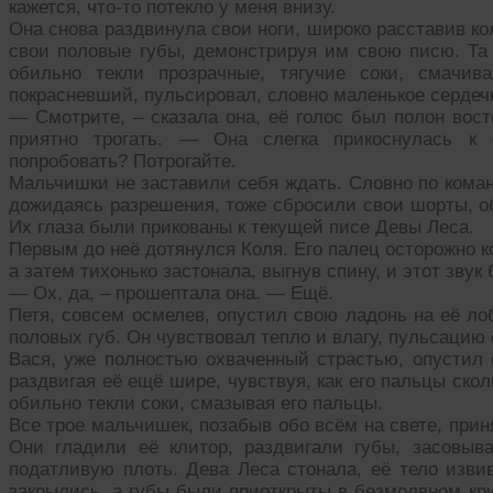
кажется, что-то потекло у меня внизу.
Она снова раздвинула свои ноги, широко расставив к
свои половые губы, демонстрируя им свою писю. Та 
обильно текли прозрачные, тягучие соки, смачив
покрасневший, пульсировал, словно маленькое сердеч
— Смотрите, – сказала она, её голос был полон вост
приятно трогать. — Она слегка прикоснулась к
попробовать? Потрогайте.
Мальчишки не заставили себя ждать. Словно по коман
дожидаясь разрешения, тоже сбросили свои шорты, о
Их глаза были прикованы к текущей писе Девы Леса.
Первым до неё дотянулся Коля. Его палец осторожно к
а затем тихонько застонала, выгнув спину, и этот звук 
— Ох, да, – прошептала она. — Ещё.
Петя, совсем осмелев, опустил свою ладонь на её ло
половых губ. Он чувствовал тепло и влагу, пульсацию 
Вася, уже полностью охваченный страстью, опустил 
раздвигая её ещё шире, чувствуя, как его пальцы ско
обильно текли соки, смазывая его пальцы.
Все трое мальчишек, позабыв обо всём на свете, при
Они гладили её клитор, раздвигали губы, засовыв
податливую плоть. Дева Леса стонала, её тело изви
закрылись, а губы были приоткрыты в безмолвном кри