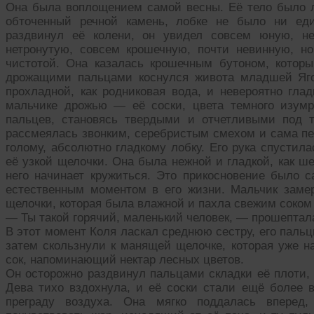
Она была воплощением самой весны. Её тело было ли
обточенный речной камень, лобке не было ни еди
раздвинул её колени, он увидел совсем юную, не
нетронутую, совсем крошечную, почти невинную, н
чистотой. Она казалась крошечным бутоном, которы
дрожащими пальцами коснулся живота младшей Яго
прохладной, как родниковая вода, и невероятно глад
мальчике дрожью — её соски, цвета темного изумр
пальцев, становясь твердыми и отчетливыми под 
рассмеялась звонким, серебристым смехом и сама пер
голому, абсолютно гладкому лобку. Его рука спустил
её узкой щелочки. Она была нежной и гладкой, как ше
него начинает кружиться. Это прикосновение было
естественным моментом в его жизни. Мальчик заме
щелочки, которая была влажной и пахла свежим соком
— Ты такой горячий, маленький человек, — прошептала
В этот момент Коля ласкал среднюю сестру, его пальц
затем скользнули к манящей щелочке, которая уже н
сок, напоминающий нектар лесных цветов.
Он осторожно раздвинул пальцами складки её плоти, 
Дева тихо вздохнула, и её соски стали ещё более
преграду воздуха. Она мягко поддалась вперед