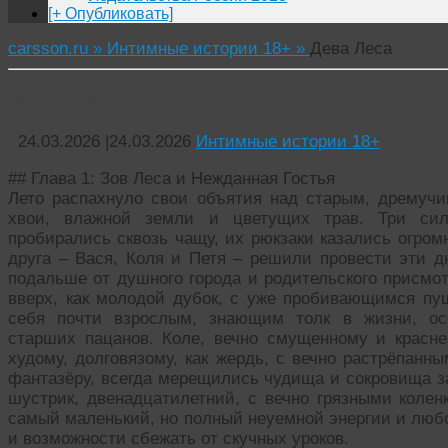
[+ Опубликовать]
carsson.ru »
Интимные истории 18+ »
Дева Леса
Дева Леса
24.03.2026
|
24.03.2026
Интимные истории 18+
## Глава 1: Зов Леса и Нежданная Гостья
Лето распахнуло свои объятия над старым, дремуч
хвои, влажной земли и цветущих трав. Три сил
пробирались сквозь чащу, их рюкзаки казались огром
друга – Вася, Коля и Петя – решили провести эти д
подальше от душного города и родительского присмо
вверх, как молодой дубок, с уже пробивающимся пуш
себя почти взрослым, знающим толк в жизни, ос
старших пацанов. Коле, вечно смущенному и красне
худому, долговязому, как жердь, с вечно растрёпан
фантазёру, всегда мерещились чудища и сокровища з
шустрик, двенадцатилетний, с вечно грязными коле
самый маленький, но полный неуемной энергии и люб
и возможности сбежать от скучных уроков.