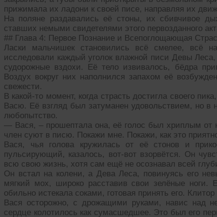
прижимала их ладони к своей писе, направляя их движ
На поляне раздавались её стоны, их сбивчивое ды
ставших немыми свидетелями этого первозданного акт
## Глава 4: Первое Познание и Всепоглощающая Стра
Ласки мальчишек становились всё смелее, всё н
исследовали каждый уголок влажной писи Девы Леса, 
судорожные вздохи. Её тело извивалось, бёдра пр
Воздух вокруг них наполнился запахом её возбужд
свежести.
В какой-то момент, когда страсть достигла своего пика
Васю. Её взгляд был затуманен удовольствием, но в 
любопытство.
— Вася, – прошептала она, её голос был хриплым от 
член суют в писю. Покажи мне. Покажи, как это приятн
Вася, чья голова кружилась от её стонов и прико
пульсирующий, казалось, вот-вот взорвётся. Он чувс
всю свою жизнь, хотя сам ещё не осознавал всей глуб
Он встал на колени, а Дева Леса, повинуясь его нев
мягкий мох, широко расставив свои зелёные ноги. Е
обильно истекала соками, готовая принять его. Клитор
Вася осторожно, с дрожащими руками, навис над не
сердце колотилось как сумасшедшее. Это был его перв