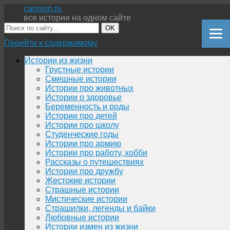
carsson.ru
все истории на одном сайте
OK
Перейти к содержимому
Истории из жизни
Грустные истории
Смешные истории
Истории про животных
Истории о здоровье
Беременность и роды
Истории про детей
Истории про школу
Студенческие годы
Истории про армию
Истории про работу, хобби
Рассказы о путешествиях
Истории про дружбу
Жестокие истории
Страшные истории
Мистические истории
Страшилки, легенды и байки
Любовные истории
Истории измен из жизни