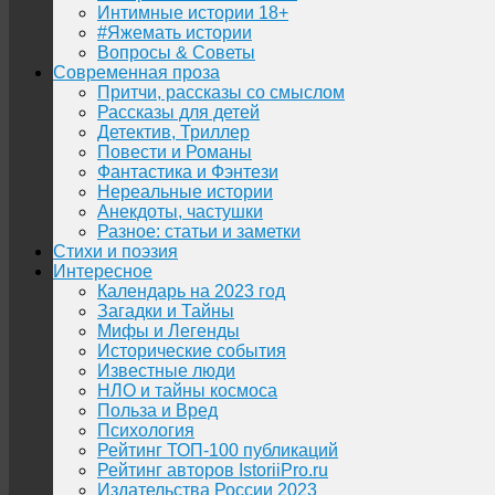
Интимные истории 18+
#Яжемать истории
Вопросы & Советы
Современная проза
Притчи, рассказы со смыслом
Рассказы для детей
Детектив, Триллер
Повести и Романы
Фантастика и Фэнтези
Нереальные истории
Анекдоты, частушки
Разное: статьи и заметки
Стихи и поэзия
Интересное
Календарь на 2023 год
Загадки и Тайны
Мифы и Легенды
Исторические события
Известные люди
НЛО и тайны космоса
Польза и Вред
Психология
Рейтинг ТОП-100 публикаций
Рейтинг авторов IstoriiPro.ru
Издательства России 2023