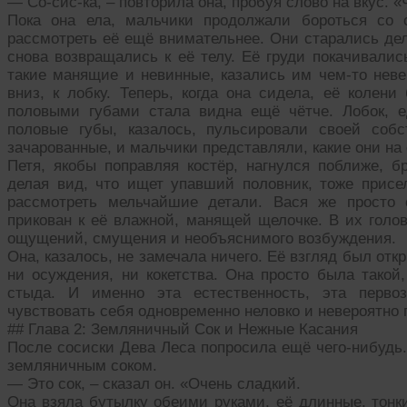
— Со-сис-ка, – повторила она, пробуя слово на вкус. «
Пока она ела, мальчики продолжали бороться со
рассмотреть её ещё внимательнее. Они старались дел
снова возвращались к её телу. Её груди покачивалис
такие манящие и невинные, казались им чем-то неве
вниз, к лобку. Теперь, когда она сидела, её колен
половыми губами стала видна ещё чётче. Лобок, е
половые губы, казалось, пульсировали своей собс
зачарованные, и мальчики представляли, какие они на
Петя, якобы поправляя костёр, нагнулся поближе, б
делая вид, что ищет упавший половник, тоже присе
рассмотреть мельчайшие детали. Вася же просто 
прикован к её влажной, манящей щелочке. В их голо
ощущений, смущения и необъяснимого возбуждения.
Она, казалось, не замечала ничего. Её взгляд был от
ни осуждения, ни кокетства. Она просто была такой
стыда. И именно эта естественность, эта первоз
чувствовать себя одновременно неловко и невероятно 
## Глава 2: Земляничный Сок и Нежные Касания
После сосиски Дева Леса попросила ещё чего-нибудь.
земляничным соком.
— Это сок, – сказал он. «Очень сладкий.
Она взяла бутылку обеими руками, её длинные, тонк