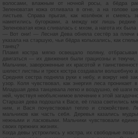
волосами, влажным от ночной росы, а бёдра рас
Зеленоватая кожа отливала в огне, а на голове ш
листьев. Справа прыгая, как козлёнок и смеясь 
наметились бугорками, а между ног лишь редкие
Зеленоватая кожа сливалась с мхом, а нагота их была 
— Вот они! — Лесная Дева обняла сестёр за плечи 
указала на старшую, чьи бёдра колыхались, как спел
танец?
Пламя костра мягко освещало поляну, отбрасыва
двигаться — их движения были грациозны и текучи, 
Мальчики, завороженные их красотой и таинственност
шелест листвы и треск костра создавали волшебную 
Средняя сестра подняла руки к небу, и вокруг неё з
узор. Коля чувствовал, как энергия леса проникает 
Младшая дева танцевала легко и воздушно, её шаги п
ней, чувствуя необъяснимое влечение к этой загадочн
Старшая дева подошла к Васе, её глаза светились мя
ним, и Вася почувствовал тепло и спокойствие. Л
мальчиков как часть себя. Деревья казались муд
нежными и ласковыми. Мальчики чувствовали едине
своих прежних жизнях.
Когда девы устроились у костра, их свободные позы 