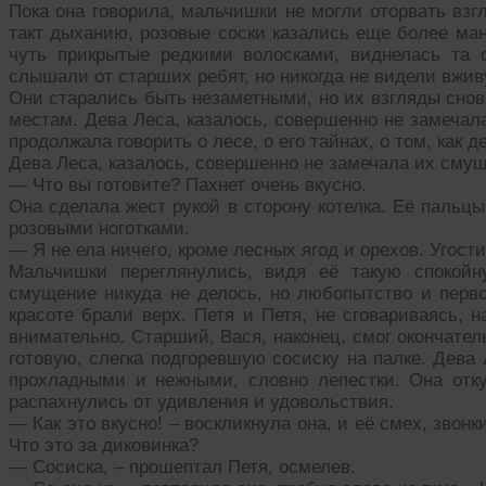
Пока она говорила, мальчишки не могли оторвать взгл
такт дыханию, розовые соски казались еще более ман
чуть прикрытые редкими волосками, виднелась та 
слышали от старших ребят, но никогда не видели вжив
Они старались быть незаметными, но их взгляды снов
местам. Дева Леса, казалось, совершенно не замечал
продолжала говорить о лесе, о его тайнах, о том, как 
Дева Леса, казалось, совершенно не замечала их сму
— Что вы готовите? Пахнет очень вкусно.
Она сделала жест рукой в сторону котелка. Её паль
розовыми ноготками.
— Я не ела ничего, кроме лесных ягод и орехов. Угост
Мальчишки переглянулись, видя её такую спокойн
смущение никуда не делось, но любопытство и перво
красоте брали верх. Петя и Петя, не сговариваясь, 
внимательно. Старший, Вася, наконец, смог окончател
готовую, слегка подгоревшую сосиску на палке. Дева 
прохладными и нежными, словно лепестки. Она отку
распахнулись от удивления и удовольствия.
— Как это вкусно! – воскликнула она, и её смех, звонк
Что это за диковинка?
— Сосиска, – прошептал Петя, осмелев.