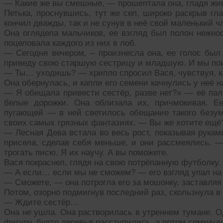
— Какие же вы смешные, — прошептала она, гладя жив
Петька, проснувшись, тут же сел, широко раскрыв гл
кончил дважды, так и не сунув в неё свой маленький ч
Она оглядела мальчиков, ее взгляд был полон нежнос
поцеловала каждого из них в лоб.
— Сегодня вечером, – произнесла она, ее голос был
приведу свою старшую сестрицу и младшую. И мы по
— Ты… уходишь? — хрипло спросил Вася, чувствуя, ка
Она обернулась, и капли его семени качнулись у неё на
— Я обещала привести сестёр, разве нет?» — её пал
белые дорожки. Она облизала их, причмокивая. Е
пугающей — в ней светилось обещание такого безум
своих самых грязных фантазиях. — Вы же хотите ещё?
— Лесная Дева встала во весь рост, показывая рука
присела, сделав себя меньше, и они рассмеялись. —
трогать писю. Я их научу. А вы поможете.
Вася покраснел, глядя на свою потрёпанную футболку.
— А если… если мы не сможем? — его взгляд упал на
— Сможете, — она потрогла его за мошонку, заставляя 
Потом, озорно подмигнув последний раз, скользнула в 
— Ждите сестёр…
Она не ушла. Она растворилась в утреннем тумане. О
фигуру, будто деревья расступились, а потом сомкнул