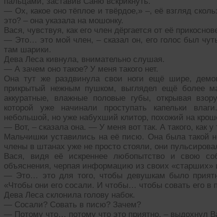
пальцами, заставив Саню вскрикнуть.
— Ох, какое оно тёплое и твёрдое,» –, её взгляд скол
это? – она указала на мошонку.
Вася, чувствуя, как его член дёргается от её прикосно
— Это… это мой член, – сказал он, его голос был ч
там шарики.
Дева Леса кивнула, внимательно слушая.
— А зачем оно такое? У меня такого нет.
Она тут же раздвинула свои ноги ещё шире, демо
прикрытый нежным пушком, выглядел ещё более м
аккуратные, влажные половые губы, открывая взор
которой уже начинали проступать капельки влаг
небольшой, но уже набухший клитор, похожий на кро
— Вот, – сказала она. — У меня вот так. А такого, как у 
Мальчишки уставились на её писю. Она была такой не
члены в штанах уже не просто стояли, они пульсировал
Вася, видя её искреннее любопытство и свою со
объяснения, черпая информацию из своих «старших» 
— Это… это для того, чтобы девушкам было приятн
«Чтобы они его сосали. И чтобы… чтобы совать его в 
Дева Леса склонила голову набок.
— Сосали? Совать в писю? Зачем?
— Потому что… потому что это приятно, – выдохнул В