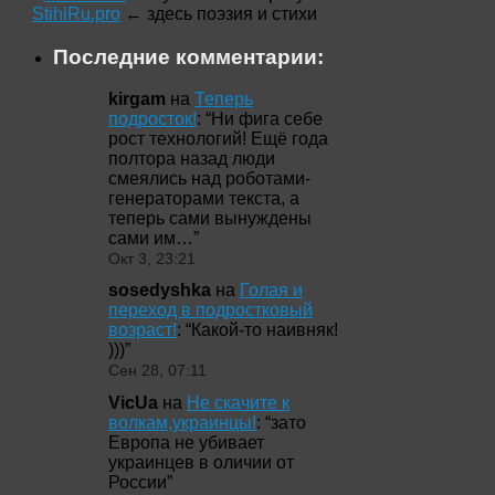
StihiRu.pro
← здесь поэзия и стихи
Последние комментарии:
kirgam
на
Теперь
подросток!
: “
Ни фига себе
рост технологий! Ещё года
полтора назад люди
смеялись над роботами-
генераторами текста, а
теперь сами вынуждены
сами им…
”
Окт 3, 23:21
sosedyshka
на
Голая и
переход в подростковый
возраст!
: “
Какой-то наивняк!
)))
”
Сен 28, 07:11
VicUa
на
Не скачите к
волкам,украинцы!
: “
зато
Европа не убивает
украинцев в оличии от
России
”