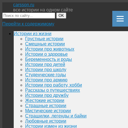
carsson.ru
все истории на одном сайте
OK
Перейти к содержимому
Истории из жизни
Грустные истории
Смешные истории
Истории про животных
Истории о здоровье
Беременность и роды
Истории про детей
Истории про школу
Студенческие годы
Истории про армию
Истории про работу, хобби
Рассказы о путешествиях
Истории про дружбу
Жестокие истории
Страшные истории
Мистические истории
Страшилки, легенды и байки
Любовные истории
Истории измен из жизни