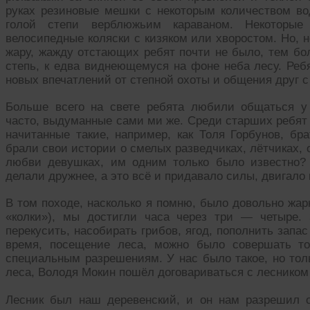
руках резиновые мешки с некоторым количеством в
голой степи верблюжьим караваном. Некоторы
велосипедные коляски с кизяком или хворостом. Но, 
жару, жажду отстающих ребят почти не было, тем бо
степь, к едва виднеющемуся на фоне неба лесу. Реб
новых впечатлений от степной охоты и общения друг с
Больше всего на свете ребята любили общаться у 
часто, выдуманные сами ми же. Среди старших ребят
начитанные такие, например, как Толя Горбунов, бр
брали свои истории о смелых разведчиках, лётчиках, 
любви девушках, им одним только было известно? 
делали дружнее, а это всё и придавало силы, двигало 
В том походе, насколько я помню, было довольно жар
«колки»), мы достигли часа через три — четыре.
перекусить, насобирать грибов, ягод, пополнить запа
время, посещение леса, можно было совершать то
специальным разрешениям. У нас было такое, но толь
леса, Володя Мокин пошёл договариваться с лесником 
Лесник был наш деревенский, и он нам разрешил о