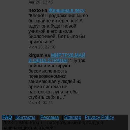
Авг 20, 13:45
nexto
на
Женщина в лесу
:
“
Клёво! Продолжение было
бы крайне интересное! А
вдруг она будет новой
училкой в его школе,
биологичкой. Вот было бы
прикольно!
”
Июл 13, 22:50
kirgam
на
МИР,ТРУД,МАЙ
И ОДНА СТРАНА!
: “
Ну так
войны и маскируют
бессмысленность
псевдоэкономики,
занимающая у людей их
время система не
настолько глупа, чтобы
сгубить себя в…
”
Июл 4, 01:41
FAQ
|
Контакты
|
Реклама
|
Sitemap
|
Privacy Policy
2023 © IstoriiPro.ru – литературный портал для
начинающих писателей!