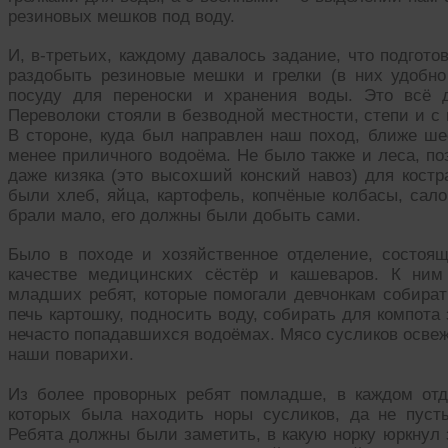
резиновых мешков под воду.
И, в-третьих, каждому давалось задание, что подгот
раздобыть резиновые мешки и грелки (в них удобно 
посуду для переноски и хранения воды. Это всё 
Переволоки стояли в безводной местности, степи и с 
В стороне, куда был направлен наш поход, ближе ше
менее приличного водоёма. Не было также и леса, по
даже кизяка (это высохший конский навоз) для костр
были хлеб, яйца, картофель, копчёные колбасы, сало
брали мало, его должны были добыть сами.
Было в походе и хозяйственное отделение, состоя
качестве медицинских сёстёр и кашеваров. К ним
младших ребят, которые помогали девчонкам собирать
печь картошку, подносить воду, собирать для компота
нечасто попадавшихся водоёмах. Мясо сусликов освеж
наши поварихи.
Из более проворных ребят помладше, в каждом отд
которых была находить норы сусликов, да не пуст
Ребята должны были заметить, в какую норку юркнул 