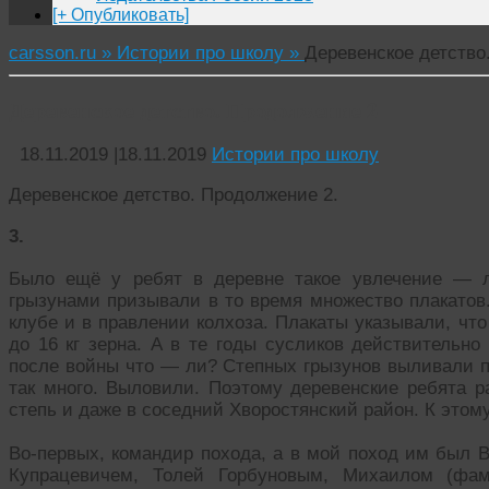
[+ Опубликовать]
carsson.ru »
Истории про школу »
Деревенское детство
Деревенское детство. Продолжение 2
18.11.2019
|
18.11.2019
Истории про школу
Деревенское детство. Продолжение 2.
3.
Было ещё у ребят в деревне такое увлечение — л
грызунами призывали в то время множество плакатов.
клубе и в правлении колхоза. Плакаты указывали, что
до 16 кг зерна. А в те годы сусликов действительн
после войны что — ли? Степных грызунов выливали по
так много. Выловили. Поэтому деревенские ребята р
степь и даже в соседний Хворостянский район. К этому
Во-первых, командир похода, а в мой поход им был 
Купрацевичем, Толей Горбуновым, Михаилом (фа