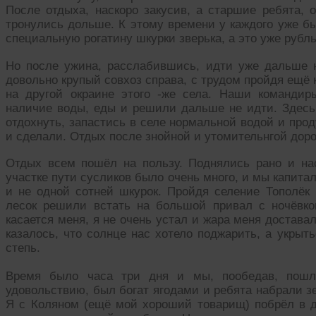
После отдыха, наскоро закусив, а старшие ребята, 
тронулись дольше. К этому времени у каждого уже б
специальную рогатину шкурки зверька, а это уже рубл
Но после ужина, расслабившись, идти уже дальше н
довольно крупый совхоз справа, с трудом пройдя ещё 
на другой окраине этого -же села. Наши командир
наличие воды, еды и решили дальше не идти. Здесь 
отдохнуть, запастись в селе нормальной водой и про
и сделали. Отдых после знойной и утомительнгой доро
Отдых всем пошёл на пользу. Поднялись рано и на
участке пути сусликов было очень много, и мы капит
и не одной сотней шкурок. Пройдя селение Тополёк
лесок решили встать на большой привал с ночёвко
касается меня, я не очень устал и жара меня достава
казалось, что солнце нас хотело поджарить, а укрыть
степь.
Время было часа три дня и мы, пообедав, пошли
удовольствию, был богат ягодами и ребята набрали з
Я с Коляном (ещё мой хороший товарищ) побрёл в д