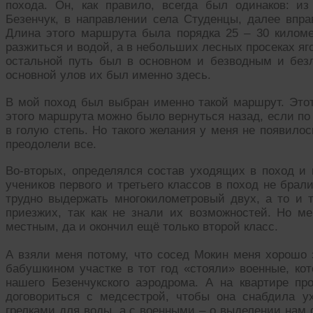
похода. Он, как правило, всегда был одинаков: и
Безенчук, в направлении села Студенцы, далее впра
Длина этого маршрута была порядка 25 – 30 килом
разжиться и водой, а в небольших лесных просеках яг
остальной путь был в основном и безводным и без
основной улов их был именно здесь.
В мой поход был выбран именно такой маршрут. Это
этого маршрута можно было вернуться назад, если по
в голую степь. Но такого желания у меня не появилос
преодолели все.
Во-вторых, определялся состав уходящих в поход и 
учеников первого и третьего классов в поход не брал
трудно выдержать многокилометровый двух, а то и 
приезжих, так как не знали их возможностей. Но ме
местным, да и окончил ещё только второй класс.
А взяли меня потому, что сосед Мокин меня хорошо 
бабушкином участке в тот год «стояли» военные, ко
нашего Безенчукского аэродрома. А на квартире п
договориться с медсестрой, чтобы она снабдила 
грелками для воды, а с военными – о выделении нам 