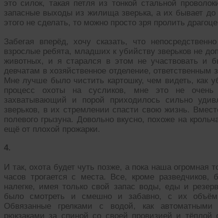
это силок, такая петля из тонкой стальной проволо
запасные выходы из жилища зверька, а их бывает до 
этого не сделать, то можно просто зря пролить драгоц
Забегая вперёд, хочу сказать, что непосредственн
взрослые ребята, младших к убийству зверьков не доп
животных, и я старался в этом не участвовать и 
девчатам в хозяйственное отделение, ответственным 
Мне лучше было чистить картошку, чем видеть, как у
процесс охоты на сусликов, мне это не очень 
захватывающий и порой приходилось сильно удивл
зверьков, в их стремлении спасти свою жизнь. Вмес
полевого грызуна. Довольно вкусно, похоже на крольч
ещё от плохой прожарки.
4.
И так, охота будет чуть позже, а пока наша огромная т
часов трогается с места. Все, кроме разведчиков, 
налегке, имея только свой запас воды, еды и резер
было смотреть и смешно и забавно, с их объёмн
Обвязанные грелками с водой, как автоматными
рюкзаками за спиной со своей провизией и тёплой о