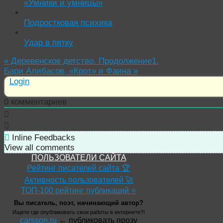
«Умники и умницы»
Подростковая психика
Удар в пятку
«
Деревенское детство. Продолжение1.
Бари Алибасов, «Крот» и Фаина
»
Login
0
комментариев
Inline Feedbacks
View all comments
ПОЛЬЗОВАТЕЛИ САЙТА
Рейтинг писателей сайта 🏆
Активность пользователей 🚀
ТОП-100 рейтинг публикаций ⭐
Вы писатель, поэт, начинающий автор?
Ищете где опубликовать свои работы в интернете?!
carsson.ru
← публиковать прозу