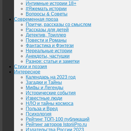
Интимные истории 18+
#Яжемать истории
Вопросы & Советы
Современная проза
Притчи, рассказы со смыслом
Рассказы для детей
Детектив, Триллер
Повести и Романы
Фантастика и Фэнтези
Нереальные истории
Анекдоты, частушки
Разное: статьи и заметки
Стихи и поэзия
Интересное
Календарь на 2023 год
Загадки и Тайны
Мифы и Легенды
Исторические события
Известные люди
НЛО и тайны космоса
Польза и Вред
Психология
Рейтинг ТОП-100 публикаций
Рейтинг авторов IstoriiPro.ru
Издательства России 2023