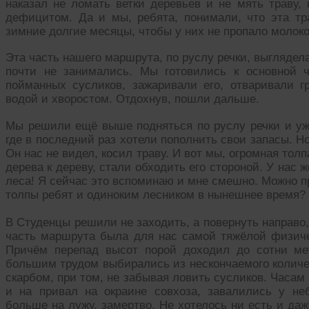
наказал не ломать ветки деревьев и не мять траву,
дефицитом. Да и мы, ребята, понимали, что эта тр
зимние долгие месяцы, чтобы у них не пропало молоко
Эта часть нашего маршрута, по руслу речки, выглядел
почти не занимались. Мы готовились к основной 
пойманных сусликов, зажаривали его, отваривали г
водой и хворостом. Отдохнув, пошли дальше.
Мы решили ещё выше подняться по руслу речки и уже
где в последний раз хотели пополнить свои запасы. Н
Он нас не видел, косил траву. И вот мы, огромная толп
дерева к дереву, стали обходить его стороной. У нас
леса! Я сейчас это вспоминаю и мне смешно. Можно пр
толпы ребят и одиноким лесником в нынешнее время?
В Студенцы решили не заходить, а повернуть направо,
часть маршрута была для нас самой тяжёлой физиче
Причём перепад высот порой доходил до сотни ме
большим трудом выбирались из нескончаемого количес
скарбом, при том, не забывая ловить сусликов. Часам
и на привал на окраине совхоза, завалились у не
больше на лужу, замертво. Не хотелось ни есть и даж