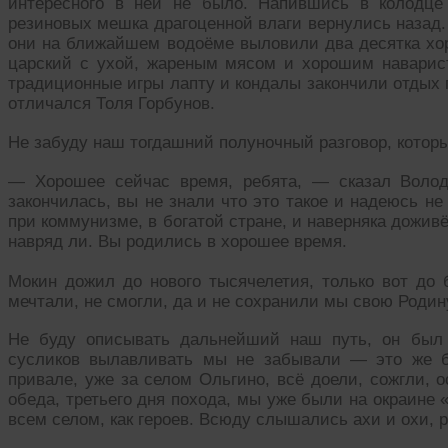
интересного в ней не было. Напившись в колодце
резиновых мешка драгоценной влаги вернулись назад.
они на ближайшем водоёме выловили два десятка хор
царский с ухой, жареным мясом и хорошим наварис
традиционные игры лапту и кондалы закончили отдых п
отличался Толя Горбунов.
Не забуду наш тогдашний полуночный разговор, котор
— Хорошее сейчас время, ребята, — сказал Волод
закончилась, вы не знали что это такое и надеюсь не
при коммунизме, в богатой стране, и наверняка дожив
навряд ли. Вы родились в хорошее время.
Мокин дожил до нового тысячелетия, только вот до 
мечтали, не смогли, да и не сохранили мы свою Родин
Не буду описывать дальнейший наш путь, он был
сусликов вылавливать мы не забывали — это же б
привале, уже за селом Ольгино, всё доели, сожгли, о
обеда, третьего дня похода, мы уже были на окраине 
всем селом, как героев. Всюду слышались ахи и охи, 