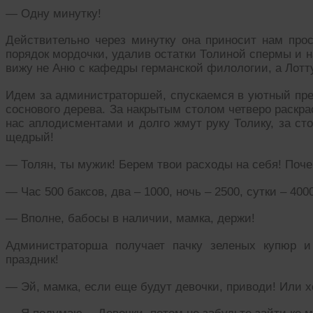
— Одну минутку!
Действительно через минутку она приносит нам про
порядок мордочки, удалив остатки Толиной спермы и н
вижу не Аню с кафедры германской филологии, а Лотту
Идем за администраторшей, спускаемся в уютный пре
соснового дерева. За накрытым столом четверо раскр
нас аплодисментами и долго жмут руку Толику, за ст
щедрый!
— Толян, ты мужик! Берем твои расходы на себя! Поче
— Час 500 баксов, два – 1000, ночь – 2500, сутки – 400
— Вполне, бабосы в наличии, мамка, держи!
Администраторша получает пачку зеленых купюр и 
праздник!
— Эй, мамка, если еще будут девочки, приводи! Или х