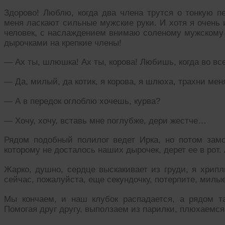
Здорово! Люблю, когда два члена трутся о тонкую п
меня ласкают сильные мужские руки. И хотя я очень 
человек, с наслаждением внимаю соленому мужскому 
дырочками на крепкие члены!
— Ах ты, шлюшка! Ах ты, корова! Любишь, когда во вс
— Да, милый, да котик, я корова, я шлюха, трахни мен
— А в передок оглоблю хочешь, курва?
— Хочу, хочу, вставь мне поглубже, дери жестче…
Рядом подобный полилог ведет Ирка, но потом замол
которому не досталось наших дырочек, дерет ее в рот. 
Жарко, душно, сердце выскакивает из груди, я хрипл
сейчас, пожалуйста, еще секундочку, потерпите, ми
Мы кончаем, и наш клубок распадается, а рядом та
Помогая друг другу, выползаем из парилки, плюхаемс