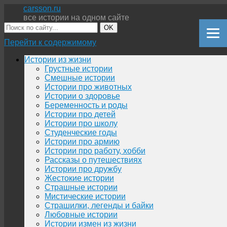
carsson.ru
все истории на одном сайте
OK
Перейти к содержимому
Истории из жизни
Грустные истории
Смешные истории
Истории про животных
Истории о здоровье
Беременность и роды
Истории про детей
Истории про школу
Студенческие годы
Истории про армию
Истории про работу, хобби
Рассказы о путешествиях
Истории про дружбу
Жестокие истории
Страшные истории
Мистические истории
Страшилки, легенды и байки
Любовные истории
Истории измен из жизни