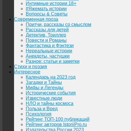
Интимные истории 18+
#Яжемать истории
Вопросы & Советы
Современная проза
Притчи, рассказы со смыслом
Рассказы для детей
Детектив, Триллер
Повести и Романы
Фантастика и Фэнтези
Нереальные истории
Анекдоты, частушки
Разное: статьи и заметки
Стихи и поэзия
Интересное
Календарь на 2023 год
Загадки и Тайны
Мифы и Легенды
Исторические события
Известные люди
НЛО и тайны космоса
Польза и Вред
Психология
Рейтинг ТОП-100 публикаций
Рейтинг авторов IstoriiPro.ru
Издательства России 2023