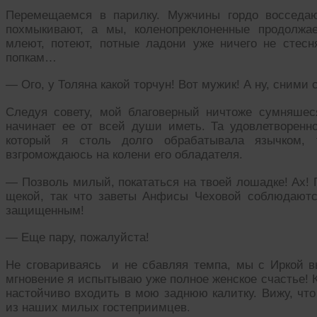
Перемещаемся в парилку. Мужчины гордо восседаю
похмыкивают, а мы, коленопреклоненные продолжа
млеют, потеют, потные ладони уже ничего не стес
попкам…
— Ого, у Толяна какой торчун! Вот мужик! А ну, сними 
Следуя совету, мой благоверный ничтоже сумняшес
начинает ее от всей души иметь. Та удовлетворенно
который я столь долго обрабатывала язычком, 
взгромождаюсь на колени его обладателя.
— Позволь милый, покататься на твоей лошадке! Ах! 
щекой, так что заветы Анфисы Чеховой соблюдаютс
защищенным!
— Еще пару, пожалуйста!
Не сговариваясь и не сбавляя темпа, мы с Иркой вы
мгновение я испытываю уже полное женское счастье! К
настойчиво входить в мою заднюю калитку. Вижу, чт
из наших милых гостеприимцев.