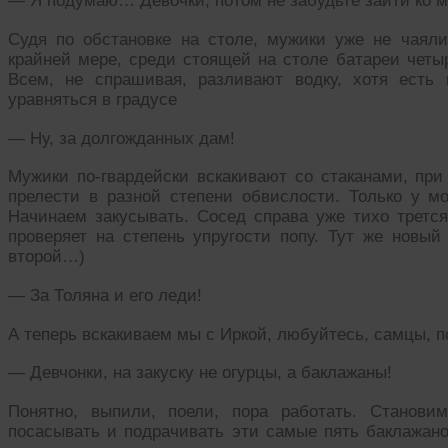
— Я подумаю… Девочки, потом не забудьте зайти ко м
Судя по обстановке на столе, мужики уже не чаяли
крайней мере, среди стоящей на столе батареи четы
Всем, не спрашивая, разливают водку, хотя есть
уравняться в градусе
— Ну, за долгожданных дам!
Мужики по-гвардейски вскакивают со стаканами, при
прелести в разной степени обвислости. Только у мо
Начинаем закусывать. Сосед справа уже тихо трется
проверяет на степень упругости попу. Тут же новый 
второй…)
— За Толяна и его леди!
А теперь вскакиваем мы с Иркой, любуйтесь, самцы, п
— Девчонки, на закуску не огурцы, а баклажаны!
Понятно, выпили, поели, пора работать. Станови
посасывать и подрачивать эти самые пять баклажано