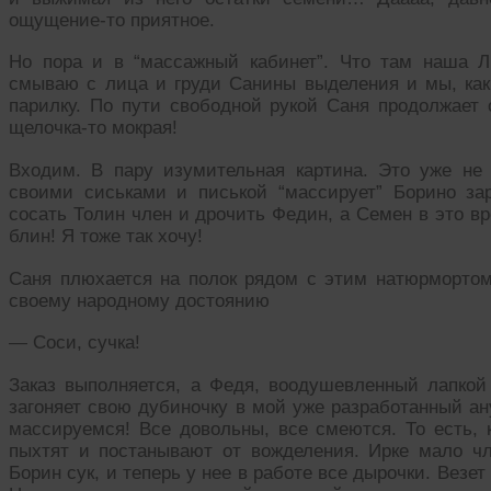
ощущение-то приятное.
Но пора и в “массажный кабинет”. Что там наша Л
смываю с лица и груди Санины выделения и мы, как
парилку. По пути свободной рукой Саня продолжает 
щелочка-то мокрая!
Входим. В пару изумительная картина. Это уже не 
своими сиськами и писькой “массирует” Борино за
сосать Толин член и дрочить Федин, а Семен в это вр
блин! Я тоже так хочу!
Саня плюхается на полок рядом с этим натюрмортом 
своему народному достоянию
— Соси, сучка!
Заказ выполняется, а Федя, воодушевленный лапкой
загоняет свою дубиночку в мой уже разработанный ан
массируемся! Все довольны, все смеются. То есть, 
пыхтят и постанывают от вожделения. Ирке мало чл
Борин сук, и теперь у нее в работе все дырочки. Вез