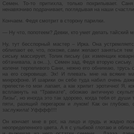
Семен. То-то притихла, только похрипывает. Сан
ненавязчиво подрачивает, поглядывая на наши счастл
Кончаем. Федя смотрит в сторону парилки.
— Ну что, попотеем? Девки, кто умет делать тайский 
Ну, тут бесспорный мастер – Ирка. Она устремляетс
облипают ее, что, похоже, сами желают заняться те
сиську массирует, Толик письку (ах изменщик коварн
обтачивала, а он…), Семен зад, Федя вторую сиську. И
колени терпеливого Сани, нежно его обнимаю, трусь 
на его сокровище. Эх! И плевать мне на всякие м
микрофоне. И шарики он себе туда набил очень даже
прелести-то мои лапает, а как хрипит эротично! Я, к
всплакнуть на “Травиате”, обожаю античную скуль
Лизы”, но иногда это так здорово, когда тебя от души
пяти, разящий перегаром и луком! Как он глубоко, 
заслужила! Уфффф!!!!
Он кончает мне в рот, на лицо и грудь и жадно п
неопределенного цвета. А я с улыбкой глотаю и облиз
и выжимая из него остатки семени… Даааа, дав