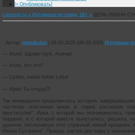
[+ Опубликовать]
carsson.ru »
Интимные истории 18+ »
ДЕНЬ ИВАНА С
ДЕНЬ ИВАНА СУСАНИНА
Автор:
monokulus
|
06.03.2025
|
06.03.2025
Интимные и
— Алло! Здравствуй, Анечка!
— Алло, кто это?
— Lizhen, meine lieber Lotta!
— Ирка! Ты откуда?!
Так неожиданно продолжилась история, завершившаяся,
частично описанная мною в серии рассказов по
проститутки”. Ирка, с которой мы познакомились, пр
борделе, и с которой вместе выпутались, решила, на
удачное, послезавтра этот странный новый праздник, 
Ивана Сусанина”. Правда, завтра две пары у заочников