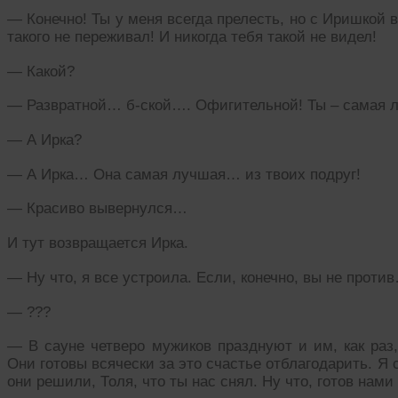
— Конечно! Ты у меня всегда прелесть, но с Иришкой в 
такого не переживал! И никогда тебя такой не видел!
— Какой?
— Развратной… б-ской…. Офигительной! Ты – самая 
— А Ирка?
— А Ирка… Она самая лучшая… из твоих подруг!
— Красиво вывернулся…
И тут возвращается Ирка.
— Ну что, я все устроила. Если, конечно, вы не проти
— ???
— В сауне четверо мужиков празднуют и им, как раз,
Они готовы всячески за это счастье отблагодарить. Я с
они решили, Толя, что ты нас снял. Ну что, готов нам