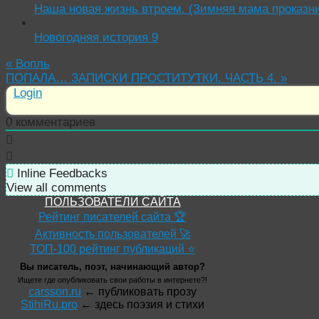
Наша новая жизнь втроем. (Зимняя мама проказн
Новогодняя история 9
«
Вопль
ПОПАЛА… ЗАПИСКИ ПРОСТИТУТКИ. ЧАСТЬ 4.
»
Login
0
комментариев
Inline Feedbacks
View all comments
ПОЛЬЗОВАТЕЛИ САЙТА
Рейтинг писателей сайта 🏆
Активность пользователей 🚀
ТОП-100 рейтинг публикаций ⭐
Вы писатель, поэт, начинающий автор?
Ищете где опубликовать свои работы в интернете?!
carsson.ru
← публиковать прозу
StihiRu.pro
← здесь поэзия и стихи