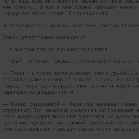
Ну ко, еще, еще, не стесняйся, милый, это попа, она
нее кончать… А вот и мои готовы, орошают меня и
сердце вот-вот выскочит…Пора в бассейн!
Вываливаемся и с криками, матерком и визгом плюхае
Семен делает тонкое наблюдение:
— А все-таки пять на два хреново делится!
— Щас! – это Боря – Мужики, а Витек то так в машине 
— Блин! – и тихое веселье наших новых друзей. Он
оставили, даже в номер не зазвали, забыли. Но за с
награда. Боря идет в предбанник, звонит, и через п
парнишка лет двадцати пяти.
— Витек, раздевайся! – Федя уже наливает парню
страдальцу. Тот несколько ошарашен, но принимает 
глаза жадно шарят по нашим прелестям, но рукам по
красавчик, мускулистый, свежий, поджарый, ни грам
пропорциональный, и эрекция самая, что ни на есть в