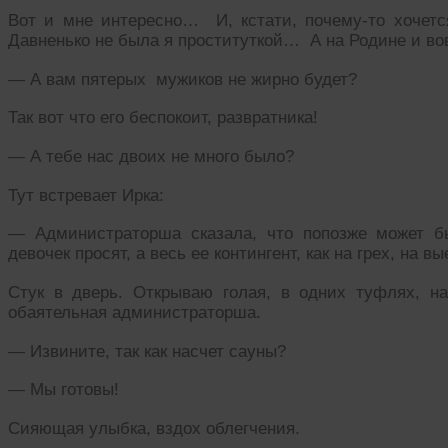
Вот и мне интересно… И, кстати, почему-то хочет
Давненько не была я проституткой… А на Родине и во
— А вам пятерых мужиков не жирно будет?
Так вот что его беспокоит, развратника!
— А тебе нас двоих не много было?
Тут встревает Ирка:
— Администраторша сказала, что попозже может б
девочек просят, а весь ее контингент, как на грех, на
Стук в дверь. Открываю голая, в одних туфлях, н
обаятельная администраторша.
— Извините, так как насчет сауны?
— Мы готовы!
Сияющая улыбка, вздох облегчения.