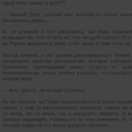
герой поел, попил и всё???
— Милый Толя, сегодня мы, вообще-то хотим запоз
несчастных девиц…
И, не успеваю я это договорить, как Ирка тигрице
вскрывает ее. Ого! И чего же этот негодяй терпел? Я у 
на Родину вернулась! Ирка, стой, змея, я тоже хочу, не 
Мы на коленях у ног удобно раскинувшегося Толика
нескромное мужское достоинство. Которое смотри
потихоньку освобождаем моего супруга от и
любознательны, очень любим узнавать, что находитс
интересного!
— Аня, прости, но ты еще успеешь!
Ну не сволочь ли? Ирка насаживается со всем тщани
скачку. А мой то разлимонился, смотрите, лапает её 
со мной, да со мной, так и заскучать недолго. А м
больше перепадет. Наконец-то он мне изменяет. И, ч
лучшей подругой и с моего доброго согласия…