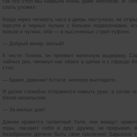
так что стол мы накрыли очень даже неплохой. И Толи
спать уложил.
Когда через четверть часа в дверь постучали, ее откр
корсете и черных чулках с белыми подвязочками, вт
пояске и чулках, обе — в высоченных стрип-туфлях.
— Добрый вечер, милый!
К чести Толика, он проявил железную выдержку. Со
чайных роз, чмокнул нас обеих в щечки и с гораздо 
стол.
— Браво, девочки! Кстати, неплохо выглядите.
И далее спокойно отправился помыть руки, а затем л
белое мозельское.
— За милых дам!
Дамам нравится галантный Толя, они жаждут нрави
позы, ласкают себя и друг дружку, не прерывая, 
безобразию должно быть свое приличие! Барышни тут