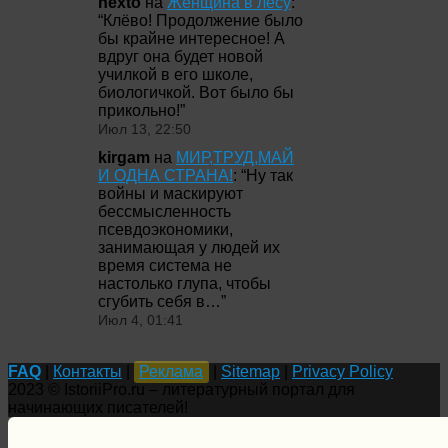
nexto
на
Женщина в лесу
:
“
Клёво! Продолжение было
бы крайне интересное! А
вдруг она будет новой
училкой в его школе,
биологичкой. Вот было бы
прикольно!
”
Июл 13, 22:50
kirgam
на
МИР,ТРУД,МАЙ
И ОДНА СТРАНА!
: “
Ну так
войны и маскируют
бессмысленность
псевдоэкономики,
занимающая у людей их
время система не
настолько глупа, чтобы
сгубить себя в…
”
Июл 4, 01:41
FAQ
|
Контакты
|
Реклама
|
Sitemap
|
Privacy Policy
2023 © IstoriiPro.ru – литературный портал для
начинающих писателей!