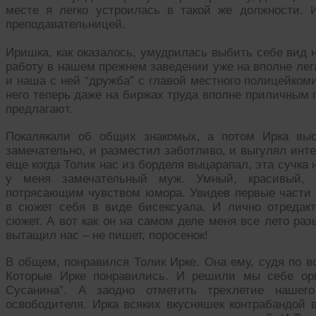
месте я легко устроилась в такой же должности. 
преподавательницей.
Иришка, как оказалось, умудрилась выбить себе вид
работу в нашем прежнем заведении уже на вполне лег
и наша с ней “дружба” с главой местного полицейкоми
него теперь даже на биржах труда вполне приличным 
предлагают.
Покалякали об общих знакомых, а потом Ирка выс
замечательно, и разместил заботливо, и выгулял инт
еще когда Толик нас из борделя выцарапал, эта сучка н
у меня замечательный муж. Умный, красивый, 
потрясающим чувством юмора. Увидев первые части “
в сюжет себя в виде бисексуала. И лично отредак
сюжет. А вот как он на самом деле меня все лето ра
вытащил нас – не пишет, поросенок!
В общем, понравился Толик Ирке. Она ему, судя по в
Которые Ирке понравились. И решили мы себе орг
Сусанина”. А заодно отметить трехлетие нашего
освободителя. Ирка всяких вкусняшек контрабандой в