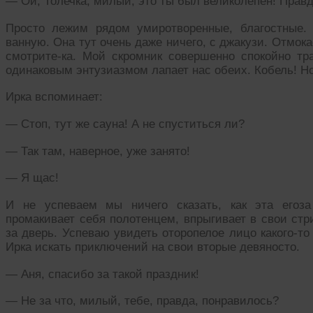
— Ой, Толечка, милый, это ты был великолепен! Прав
Просто лежим рядом умиротворенные, благостные.
ванную. Она тут очень даже ничего, с джакузи. Отмок
смотрите-ка. Мой скромник совершенно спокойно тр
одинаковым энтузиазмом лапает нас обеих. Кобель! Но
Ирка вспоминает:
— Стоп, тут же сауна! А не спуститься ли?
— Так там, наверное, уже занято!
— Я щас!
И не успеваем мы ничего сказать, как эта егоза
промакивает себя полотенцем, впрыгивает в свои стр
за дверь. Успеваю увидеть оторопелое лицо какого-т
Ирка искать приключений на свои вторые девяносто.
— Аня, спасибо за такой праздник!
— Не за что, милый, тебе, правда, понравилось?