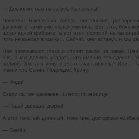
— Девчонки, вам на закусь баклажаны!
Поехали! Баклажаны теперь чистенькие, распарен
дырочки с ними уже познакомились. Вот этот, боченк
шоколадной фабрике, а вот этот, похожий на милицей
чуть не въехал в матку… Сейчас, они встанут, и мы ра
Нам завязывают глаза и ставят раком на лавке. Наш
нас, а мы должны угадать, кто именно это сделал. 
полной. Хм, а я хочу любого счастливчика? Или… Та
помнится, Санин. Подождет. Кричу:
— Федя!
Сзади сытое хрюканье, шлепок по ягодице
— Гадай дальше, дырка!
А этот толстый длинный, тоже мне, докторская колбаса
— Семён!