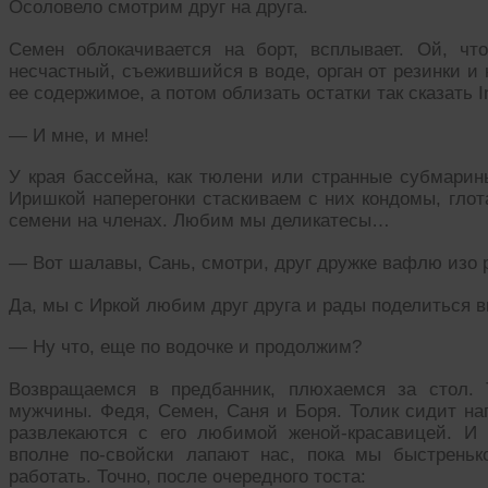
Осоловело смотрим друг на друга.
Семен облокачивается на борт, всплывает. Ой, ч
несчастный, съежившийся в воде, орган от резинки и
ее содержимое, а потом облизать остатки так сказать In
— И мне, и мне!
У края бассейна, как тюлени или странные субмарин
Иришкой наперегонки стаскиваем с них кондомы, гло
семени на членах. Любим мы деликатесы…
— Вот шалавы, Сань, смотри, друг дружке вафлю изо р
Да, мы с Иркой любим друг друга и рады поделиться в
— Ну что, еще по водочке и продолжим?
Возвращаемся в предбанник, плюхаемся за стол. 
мужчины. Федя, Семен, Саня и Боря. Толик сидит на
развлекаются с его любимой женой-красавицей. И 
вполне по-свойски лапают нас, пока мы быстрень
работать. Точно, после очередного тоста: