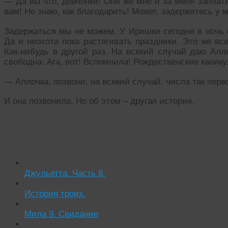
— Да вы что, девчонки! Они же мне и за меня заплати
вам! Не знаю, как благодарить! Может, задержитесь у 
Задержаться мы не можем. У Иришки сегодня в ночь с
Да и неохота пока растягивать праздники. Это же вс
Как-нибудь в другой раз. На всякий случай даю Алл
свободна. Ага, вот! Вспомнила! Рождественские канику
— Аллочка, позвони, на всякий случай, числа так пер
И она позвонила. Но об этом – другая история.
Читать похожие истории:
Джульетта. Часть 8.
История троих.
Мила 9. Свидание