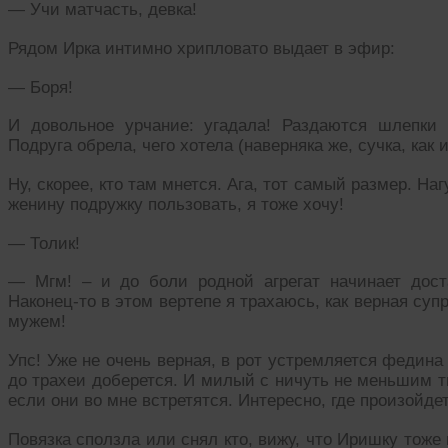
— Учи матчасть, девка!
Рядом Ирка интимно хрипловато выдает в эфир:
— Боря!
И довольное урчание: угадала! Раздаются шлепки
Подруга обрела, чего хотела (наверняка же, сучка, как и
Ну, скорее, кто там мнется. Ага, тот самый размер. Наг
женину подружку пользовать, я тоже хочу!
— Толик!
— Мгм! – и до боли родной агрегат начинает дост
Наконец-то в этом вертепе я трахаюсь, как верная су
мужем!
Упс! Уже не очень верная, в рот устремляется федина к
до трахеи доберется. И милый с ничуть не меньшим т
если они во мне встретятся. Интересно, где произойде
Повязка сползла или снял кто, вижу, что Иришку тоже 