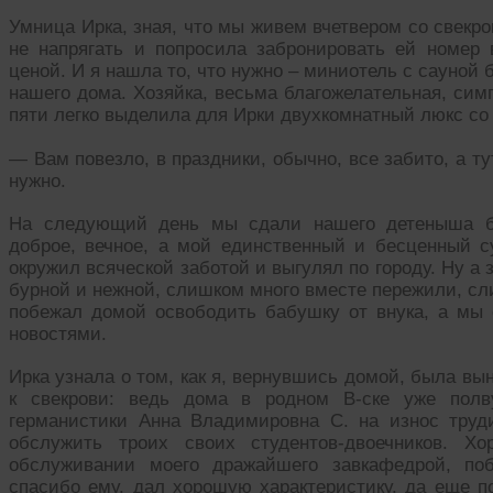
Умница Ирка, зная, что мы живем вчетвером со свекр
не напрягать и попросила забронировать ей номер в
ценой. И я нашла то, что нужно – миниотель с сауной
нашего дома. Хозяйка, весьма благожелательная, сим
пяти легко выделила для Ирки двухкомнатный люкс с
— Вам повезло, в праздники, обычно, все забито, а тут
нужно.
На следующий день мы сдали нашего детеныша ба
доброе, вечное, а мой единственный и бесценный су
окружил всяческой заботой и выгулял по городу. Ну а
бурной и нежной, слишком много вместе пережили, сл
побежал домой освободить бабушку от внука, а мы
новостями.
Ирка узнала о том, как я, вернувшись домой, была в
к свекрови: ведь дома в родном В-ске уже полв
германистики Анна Владимировна С. на износ труд
обслужить троих своих студентов-двоечников. 
обслуживании моего дражайшего завкафедрой, поб
спасибо ему, дал хорошую характеристику, да еще по