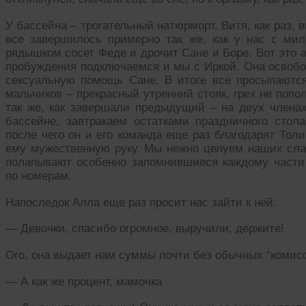
У бассейна – трогательный натюрморт. Витя, как раз,
все завершилось примерно так же, как у нас с мил
рядышком сосет Феде и дрочит Сане и Боре. Вот это а
пробуждения подключаемся и мы с Иркой. Она освобо
сексуальную помощь Сане. В итоге все просыпаются
мальчиков – прекрасный утренний стояк, грех не поп
так же, как завершали предыдущий – на двух члена
бассейне, завтракаем остатками праздничного стол
после чего он и его команда еще раз благодарят Тол
ему мужественную руку. Мы нежно целуем наших слав
полапывают особенно запомнившиеся каждому части
по номерам.
Напоследок Алла еще раз просит нас зайти к ней.
— Девочки, спасибо огромное, выручили, держите!
Ого, она выдает нам суммы почти без обычных “комис
— А как же процент, мамочка