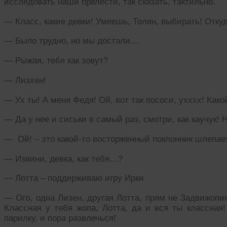
исследовать наши прелести, так сказать, тактильно.
— Класс, какие девки! Умеешь, Толян, выбирать! Откуд
— Было трудно, но мы достали…
— Рыжая, тебя как зовут?
— Лизхен!
— Ух ты! А меня Федя! Ой, вот так пососи, ухххх! Како
— Да у нее и сиськи в самый раз, смотри, как каучук! 
— Ой! – это какой-то восторженный поклонник шлепае
— Извини, девка, как тебя…?
— Лотта – поддерживаю игру Ирки
— Ого, одна Лизен, другая Лотта, прям не Задвижопин
Классная у тебя жопа, Лотта, да и вся ты классная
парилку, и пора развлечься!