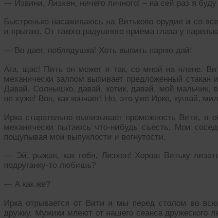
— Извини, Лизхен, ничего личного! – на сей раз я буду
Быстренько насаживаюсь на Витьково орудие и со в
и прыгаю. От такого радушного приема глаза у парень
— Во дает, поблядушка! Хоть выпить парню дай!
Ага, щас! Пить он может и так, со мной на члене. Ви
механически залпом выпивает предложенный стакан и
Давай, Солнышко, давай, котик, давай, мой мальчик, 
не хуже! Вон, как кончает! Но, это уже Ирке, кушай, ми
Ирка старательно вылизывает промежность Вити, я 
механически пытаюсь что-нибудь съесть. Мои соседи
пощупывая мои выпуклости и вогнутости.
— Эй, рыжая, как тебя, Лизхен! Хорош Витьку лизат
подруганку-то любишь?
— А как же?
Ирка отрывается от Вити и мы перед столом во вс
дружку. Мужики млеют от нашего сеанса дружеского ле