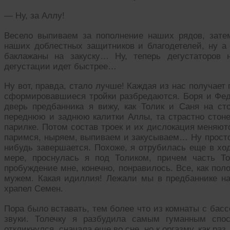
— Ну, за Аллу!
Весело выпиваем за пополнение наших рядов, затем
наших доблестных защитников и благодетелей, ну 
баклажаны на закуску… Ну, теперь дегустаторов 
дегустации идет быстрее…
Ну вот, правда, стало лучше! Каждая из нас получает
сформировавшиеся тройки разбредаются. Боря и Фед
дверь предбанника я вижу, как Толик и Саня на с
переднюю и заднюю калитки Аллы, та страстно стоне
парилке. Потом состав троек и их дислокация меняют
паримся, ныряем, выпиваем и закусываем… Ну просто 
нибудь завершается. Похоже, я отрубилась еще в ход
мере, проснулась я под Толиком, причем часть То
пробуждение мне, конечно, понравилось. Все, как по
мужем. Какая идиллия! Лежали мы в предбаннике на 
храпел Семен.
Пора было вставать, тем более что из комнаты с бас
звуки. Толечку я разбудила самым гуманным спос
откликнулся, сначала еще во сне, но к оргазму, как раз