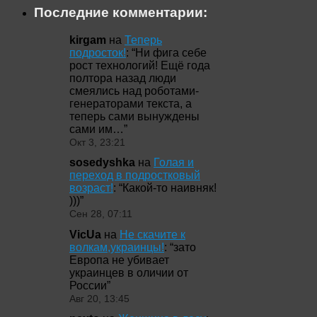
Последние комментарии:
kirgam
на
Теперь
подросток!
: “
Ни фига себе
рост технологий! Ещё года
полтора назад люди
смеялись над роботами-
генераторами текста, а
теперь сами вынуждены
сами им…
”
Окт 3, 23:21
sosedyshka
на
Голая и
переход в подростковый
возраст!
: “
Какой-то наивняк!
)))
”
Сен 28, 07:11
VicUa
на
Не скачите к
волкам,украинцы!
: “
зато
Европа не убивает
украинцев в оличии от
России
”
Авг 20, 13:45