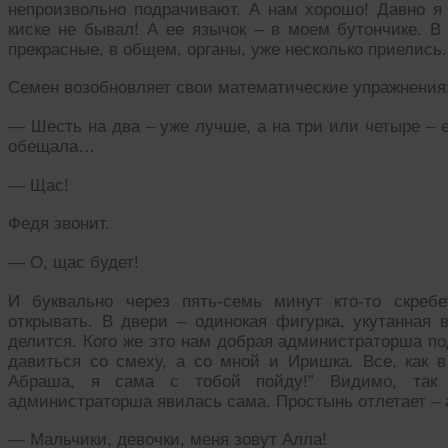
непроизвольно подрачивают. А нам хорошо! Давно я 
киске не бывал! А ее язычок – в моем бутончике. В
прекрасные, в общем, органы, уже несколько приелись
Семен возобновляет свои математические упражнения
— Шесть на два – уже лучше, а на три или четыре – 
обещала…
— Щас!
Федя звонит.
— О, щас будет!
И буквально через пять-семь минут кто-то скреб
открывать. В двери – одинокая фигурка, укутанная 
делится. Кого же это нам добрая администраторша п
давиться со смеху, а со мной и Иришка. Все, как в
Абраша, я сама с тобой пойду!” Видимо, так 
администраторша явилась сама. Простынь отлетает – а
— Мальчики, девочки, меня зовут Алла!