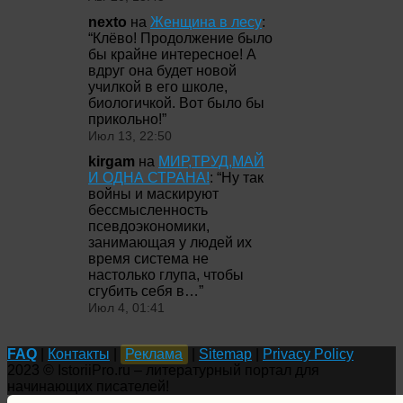
nexto
на
Женщина в лесу
:
“
Клёво! Продолжение было
бы крайне интересное! А
вдруг она будет новой
училкой в его школе,
биологичкой. Вот было бы
прикольно!
”
Июл 13, 22:50
kirgam
на
МИР,ТРУД,МАЙ
И ОДНА СТРАНА!
: “
Ну так
войны и маскируют
бессмысленность
псевдоэкономики,
занимающая у людей их
время система не
настолько глупа, чтобы
сгубить себя в…
”
Июл 4, 01:41
FAQ
|
Контакты
|
Реклама
|
Sitemap
|
Privacy Policy
2023 © IstoriiPro.ru – литературный портал для
начинающих писателей!