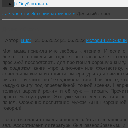
[+ Опубликовать]
carsson.ru »
Истории из жизни »
Дельный совет
Дельный совет
Автор:
Buer
|
21.06.2022
|
21.06.2022
Истории из жизни
Моя мама привила мне любовь к чтению. И если с 
было, то в школьные годы я воспользовался сове
просьбой посоветовать для прочтения хорошую книгу
не содержал книги «про шпионов» или фантастику, к
советовали книги из списка литературы для самостоя
читать эти книги, но без удовольствия. Тем более, ч
каждую книгу под определённой точкой зрения. Напри
толкнул царский режим и её муж — тиран». Прочитав
просто махнул рукой. Это уже много лет спустя я п
понял. Особенно воспитание мужем Анны Карениной 
говорил!
После окончания школы я пошёл работать и записалс
зал. Ассортимент литературы был разнообразным, и 