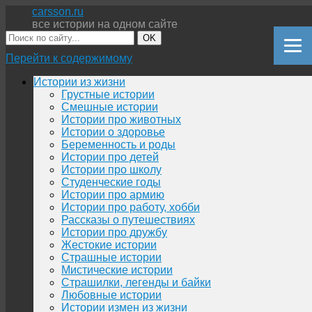
carsson.ru
все истории на одном сайте
OK
Перейти к содержимому
Истории из жизни
Грустные истории
Смешные истории
Истории про животных
Истории о здоровье
Беременность и роды
Истории про детей
Истории про школу
Студенческие годы
Истории про армию
Истории про работу, хобби
Рассказы о путешествиях
Истории про дружбу
Жестокие истории
Страшные истории
Мистические истории
Страшилки, легенды и байки
Любовные истории
Истории измен из жизни