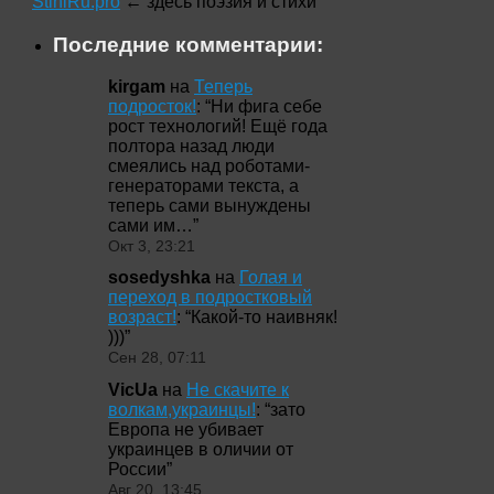
StihiRu.pro
← здесь поэзия и стихи
Последние комментарии:
kirgam
на
Теперь
подросток!
: “
Ни фига себе
рост технологий! Ещё года
полтора назад люди
смеялись над роботами-
генераторами текста, а
теперь сами вынуждены
сами им…
”
Окт 3, 23:21
sosedyshka
на
Голая и
переход в подростковый
возраст!
: “
Какой-то наивняк!
)))
”
Сен 28, 07:11
VicUa
на
Не скачите к
волкам,украинцы!
: “
зато
Европа не убивает
украинцев в оличии от
России
”
Авг 20, 13:45