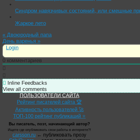
Синдром навязчивых состояний, или смешные пр
Жаркое лето
«
Двоюродный папа
День варенья
»
Login
0
комментариев
Inline Feedbacks
View all comments
ПОЛЬЗОВАТЕЛИ САЙТА
Рейтинг писателей сайта 🏆
Активность пользователей 🚀
ТОП-100 рейтинг публикаций ⭐
Вы писатель, поэт, начинающий автор?
Ищете где опубликовать свои работы в интернете?!
carsson.ru
← публиковать прозу