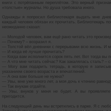
книги с потрёпанным переплётом. Это верный признак
«толстые» журналы. Но душа требовала иного.
Однажды я попросил библиотекаря выдать мне дневни
каждый человек обязан их прочитать. Библиотекарь п
неожиданно сказал:
— Молодой человек, вам ещё рано читать это произве
— Почему? – возразил я.
— Толстой вёл дневники с перерывами всю жизнь. И м
— И когда её лучше прочитать?
— Когда вам исполнится сорок пять лет. Вот тогда вы 
— А что мне читать сейчас? Как закалялась сталь? – с
— Могу вам подарить тетрадь, в которую я записы
указанием своего возраста и впечатлений.
— А она вам больше не нужна?
— Увы, мне уже много лет, а моя дочь к чтению равнод
— Так внукам отдайте.
— Увы, внуков у меня не будет. А вы проявляете
пригодится.
На следующий день мы встретились в парке. Я с люб