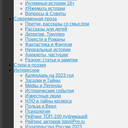
Интимные истории 18+
#Яжемать истории
Вопросы & Советы
Современная проза
Притчи, рассказы со смыслом
Рассказы для детей
Детектив, Триллер
Повести и Романы
Фантастика и Фэнтези
Нереальные истории
Анекдоты, частушки
Разное: статьи и заметки
Стихи и поэзия
Интересное
Календарь на 2023 год
Загадки и Тайны
Мифы и Легенды
Исторические события
Известные люди
НЛО и тайны космоса
Польза и Вред
Психология
Рейтинг ТОП-100 публикаций
Рейтинг авторов IstoriiPro.ru
Издательства России 2023