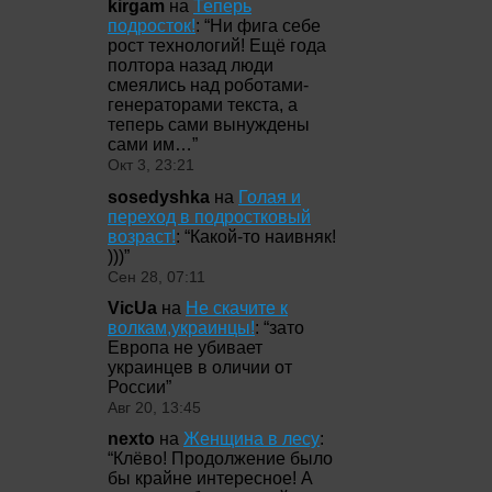
kirgam
на
Теперь
подросток!
: “
Ни фига себе
рост технологий! Ещё года
полтора назад люди
смеялись над роботами-
генераторами текста, а
теперь сами вынуждены
сами им…
”
Окт 3, 23:21
sosedyshka
на
Голая и
переход в подростковый
возраст!
: “
Какой-то наивняк!
)))
”
Сен 28, 07:11
VicUa
на
Не скачите к
волкам,украинцы!
: “
зато
Европа не убивает
украинцев в оличии от
России
”
Авг 20, 13:45
nexto
на
Женщина в лесу
:
“
Клёво! Продолжение было
бы крайне интересное! А