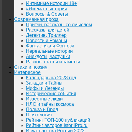
Интимные истории 18+
#Яжемать истории
Вопросы & Советы
Современная проза
Притчи, рассказы со смыслом
Рассказы для детей
Детектив, Триллер
Повести и Романы
Фантастика и Фэнтези
Нереальные истории
Анекдоты, частушки
Разное: статьи и заметки
Стихи и поэзия
Интересное
Календарь на 2023 год
Загадки и Тайны
Мифы и Легенды
Исторические события
Известные люди
НЛО и тайны космоса
Польза и Вред
Психология
Рейтинг ТОП-100 публикаций
Рейтинг авторов IstoriiPro.ru
Издательства России 2023