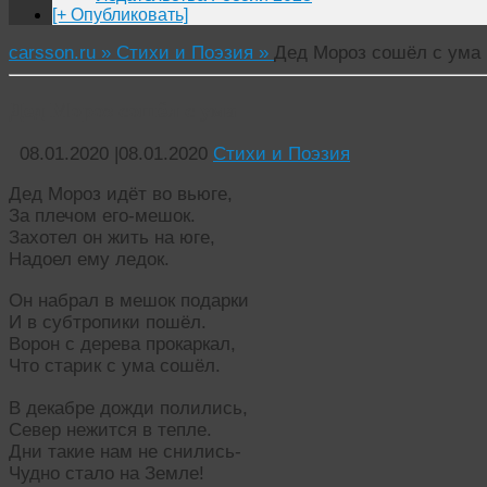
[+ Опубликовать]
carsson.ru »
Стихи и Поэзия »
Дед Мороз сошёл с ума
Дед Мороз сошёл с ума
08.01.2020
|
08.01.2020
Стихи и Поэзия
Дед Мороз идёт во вьюге,
За плечом его-мешок.
Захотел он жить на юге,
Надоел ему ледок.
Он набрал в мешок подарки
И в субтропики пошёл.
Ворон с дерева прокаркал,
Что старик с ума сошёл.
В декабре дожди полились,
Север нежится в тепле.
Дни такие нам не снились-
Чудно стало на Земле!