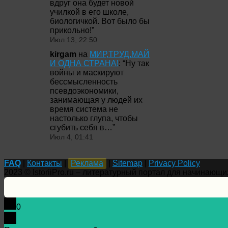
вдруг она будет новой
училкой в его школе,
биологичкой. Вот было бы
прикольно!
”
Июл 13, 22:50
kirgam
на
МИР,ТРУД,МАЙ
И ОДНА СТРАНА!
: “
Ну так
войны и маскируют
бессмысленность
псевдоэкономики,
занимающая у людей их
время система не
настолько глупа, чтобы
сгубить себя в…
”
Июл 4, 01:41
FAQ
|
Контакты
|
Реклама
|
Sitemap
|
Privacy Policy
2023 © IstoriiPro.ru – литературный портал для начинающи
0