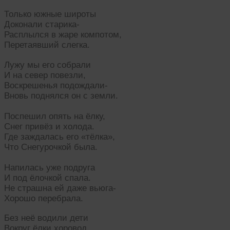
Только южные широты
Доконали старика-
Расплылся в жаре компотом,
Перетаявший слегка.
Лужу мы его собрали
И на север повезли,
Воскрешенья подождали-
Вновь поднялся он с земли.
Поспешил опять на ёлку,
Снег привёз и холода.
Где заждалась его «тёлка»,
Что Снегурочкой была.
Напилась уже подруга
И под ёлочкой спала.
Не страшна ей даже вьюга-
Хорошо перебрала.
Без неё водили дети
Вокруг ёлки хоровод.