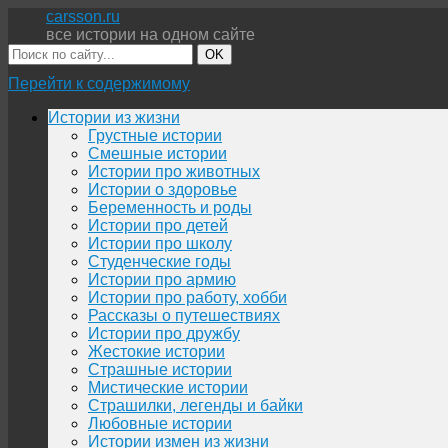
carsson.ru
все истории на одном сайте
OK
Перейти к содержимому
Истории из жизни
Грустные истории
Смешные истории
Истории про животных
Истории о здоровье
Беременность и роды
Истории про детей
Истории про школу
Студенческие годы
Истории про армию
Истории про работу, хобби
Рассказы о путешествиях
Истории про дружбу
Жестокие истории
Страшные истории
Мистические истории
Страшилки, легенды и байки
Любовные истории
Истории измен из жизни