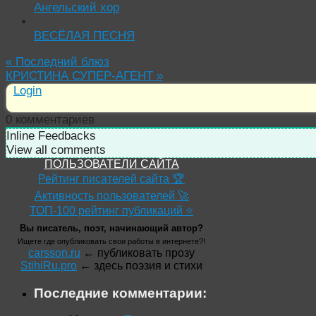
Ангельский хор
ВЕСЁЛАЯ ПЕСНЯ
«
Последний блюз
КРИСТИНА СУПЕР-АГЕНТ
»
Login
0
комментариев
Inline Feedbacks
View all comments
ПОЛЬЗОВАТЕЛИ САЙТА
Рейтинг писателей сайта 🏆
Активность пользователей 🚀
ТОП-100 рейтинг публикаций ⭐
Вы писатель, поэт, начинающий автор?
Ищете где опубликовать свои работы в интернете?!
carsson.ru
← публиковать прозу
StihiRu.pro
← здесь поэзия и стихи
Последние комментарии: