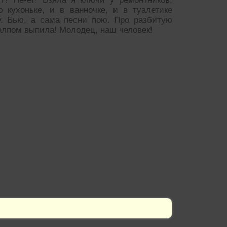
 кухоньке, и в ванночке, и в туалетике
у. Бью, а сама песни пою. Про разбитую
алпом выпила! Молодец, наш человек!