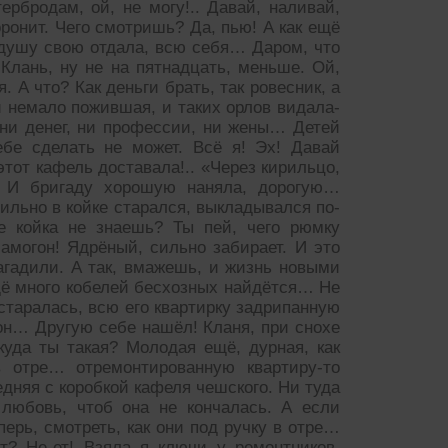
рбродам, ой, не могу!.. Давай, наливай,
ронит. Чего смотришь? Да, пью! А как ещё
 душу свою отдала, всю себя… Даром, что
лань, ну не на пятнадцать, меньше. Ой,
. А что? Как деньги брать, так ровесник, а
 и немало пожившая, и таких орлов видала-
 ни денег, ни профессии, ни жены… Детей
е сделать не может. Всё я! Эх! Давай
этот кафель доставала!.. «Через кирильцо,
м. И бригаду хорошую наняла, дорогую…
сильно в койке старался, выкладывался по-
е койка не знаешь? Ты пей, чего рюмку
амогон! Ядрёный, сильно забирает. И это
агадили. А так, вмажешь, и жизнь новыми
ещё много кобелей бесхозных найдётся… Не
 старалась, всю его квартирку задрипанную
а он… Другую себе нашёл! Кланя, при снохе
уда ты такая? Молодая ещё, дурная, как
в отре… отремонтированную квартиру-то
едняя с коробкой кафеля чешского. Ни туда
юбовь, чтоб она не кончалась. А если
перь, смотреть, как они под ручку в отре…
т? Не-ет! Взяла я ключи у ремонтников,