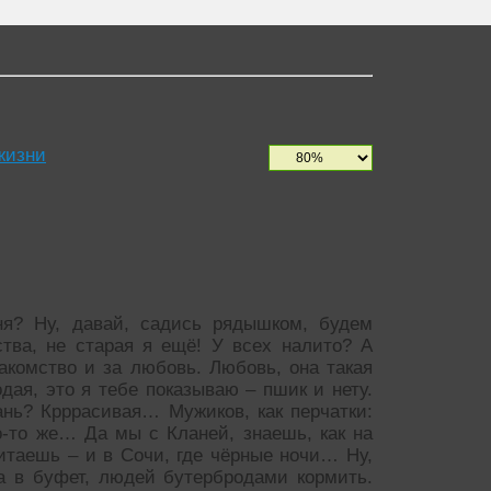
жизни
ня? Ну, давай, садись рядышком, будем
ства, не старая я ещё! У всех налито? А
накомство и за любовь. Любовь, она такая
дая, это я тебе показываю – пшик и нету.
нь? Крррасивая… Мужиков, как перчатки:
о-то же… Да мы с Кланей, знаешь, как на
итаешь – и в Сочи, где чёрные ночи… Ну,
а в буфет, людей бутербродами кормить.