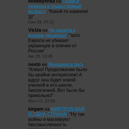
sosedyshka
на
Голая и
переход в подростковый
возраст!
: “
Какой-то наивняк!
)))
”
Сен 28, 07:11
VicUa
на
Не скачите к
волкам,украинцы!
: “
зато
Европа не убивает
украинцев в оличии от
России
”
Авг 20, 13:45
nexto
на
Женщина в лесу
:
“
Клёво! Продолжение было
бы крайне интересное! А
вдруг она будет новой
училкой в его школе,
биологичкой. Вот было бы
прикольно!
”
Июл 13, 22:50
kirgam
на
МИР,ТРУД,МАЙ
И ОДНА СТРАНА!
: “
Ну так
войны и маскируют
бессмысленность