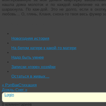
нашла дома молоток и по каждой кафелинке на его
шарахнула. По каж-дой. Это не долго, если в охотк
любовь… О, глянь, Кланя, сноха-то твоя весь фужер з
Читать похожие истории:
Новогодняя история
На белом катере к какой-то матери
Надо быть умнее
Записки «горе» хозяйки
Остаться в живых…
«
РэпВакСтихация
Дождь-Снег
»
Login
0
комментариев