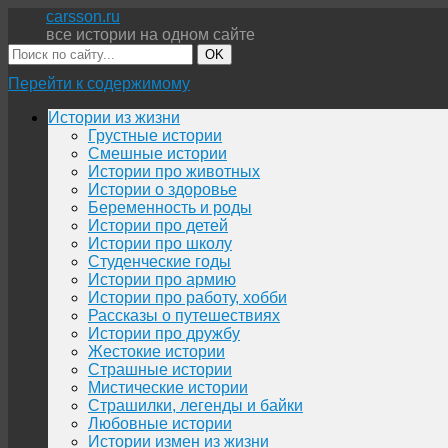
carsson.ru
все истории на одном сайте
OK
Перейти к содержимому
Истории из жизни
Грустные истории
Смешные истории
Истории про животных
Истории о здоровье
Беременность и роды
Истории про детей
Истории про школу
Студенческие годы
Истории про армию
Истории про работу, хобби
Рассказы о путешествиях
Истории про дружбу
Жестокие истории
Страшные истории
Мистические истории
Страшилки, легенды и байки
Любовные истории
Истории измен из жизни