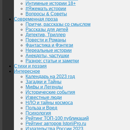
Интимные истории 18+
#Яжемать истории
Вопросы & Советы
Современная проза
Притчи, рассказы со смыслом
Рассказы для детей
Детектив, Триллер
Повести и Романы
Фантастика и Фэнтези
Нереальные истории
Анекдоты, частушки
Разное: статьи и заметки
Стихи и поэзия
Интересное
Календарь на 2023 год
Загадки и Тайны
Мифы и Легенды
Исторические события
Известные люди
НЛО и тайны космоса
Польза и Вред
Психология
Рейтинг ТОП-100 публикаций
Рейтинг авторов IstoriiPro.ru
Издательства России 2023