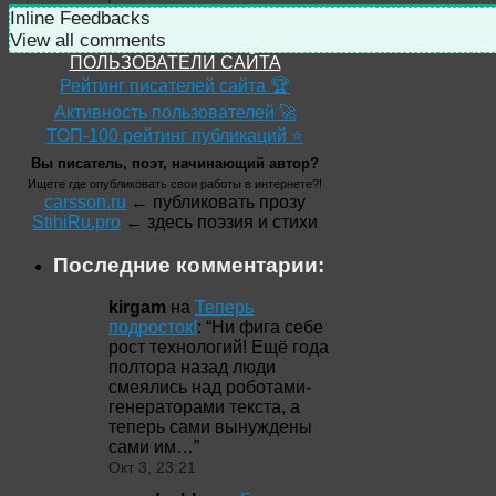
Inline Feedbacks
View all comments
ПОЛЬЗОВАТЕЛИ САЙТА
Рейтинг писателей сайта 🏆
Активность пользователей 🚀
ТОП-100 рейтинг публикаций ⭐
Вы писатель, поэт, начинающий автор?
Ищете где опубликовать свои работы в интернете?!
carsson.ru
← публиковать прозу
StihiRu.pro
← здесь поэзия и стихи
Последние комментарии:
kirgam
на
Теперь
подросток!
: “
Ни фига себе
рост технологий! Ещё года
полтора назад люди
смеялись над роботами-
генераторами текста, а
теперь сами вынуждены
сами им…
”
Окт 3, 23:21