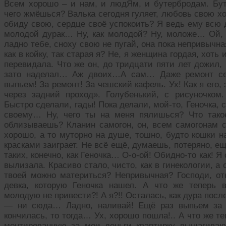
Всем хорошо – и нам, и людЯм, и бутербродам. Буте
чего жмёшься? Валька сегодня гуляет, любовь свою хо
обиду свою, сердце своё успокоить? Я ведь ему всю
молодой дурак… Ну, как молодой? Ну, моложе… Ой, К
ладно тебе, сноху свою не пугай, она пока непривычная
как в койку, так старая я? Не, я женщина гордая, хоть
перевидала. Что же он, до тридцати пяти лет дожил,
зато наделал… Аж двоих…А сам… Даже ремонт себ
выпьем! За ремонт! За чешский кафель. Ух! Как я его, 
через задний проход». Голубенький, с рисуночко
Быстро сделали, гады! Пока делали, мой-то, Геночка, 
своему… Ну, чего ты на меня пялишься? Что тако
облизываешь? Кланин самогон, он, всем самогонам с
хорошо, а то муторно на душе, тошно, будто кошки н
красками заиграет. Не всё ещё, думаешь, потеряно, 
таких, конечно, как Геночка… О-о-ой! Обидно-то как! Я
вылизала. Красиво стало, чисто, как в гинекологии, 
твоей можно материться? Непривычная? Господи, отк
девка, которую Геночка нашел. А что же теперь 
молодую не привести?! А я?!! Осталась, как дура посл
— ни сюда… Ладно, наливай! Ещё раз выпьем за л
кончилась, то тогда… Ух, хорошо пошла!.. А что же те
монтированную за мои деньги квартирку вышагиваю