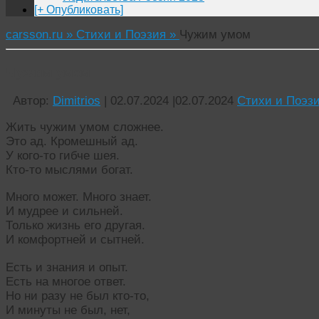
[+ Опубликовать]
carsson.ru »
Стихи и Поэзия »
Чужим умом
Чужим умом
Автор:
Dimitrios
|
02.07.2024
|
02.07.2024
Стихи и Поэз
Жить чужим умом сложнее.
Это ад. Кромешный ад.
У кого-то гибче шея.
Кто-то мыслями богат.
Много может. Много знает.
И мудрее и сильней.
Только жизнь его другая.
И комфортней и сытней.
Есть и знания и опыт.
Есть на многое ответ.
Но ни разу не был кто-то,
И минуты не был, нет,