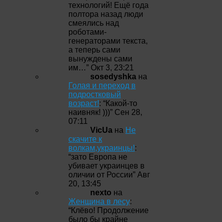
технологий! Ещё года
полтора назад люди
смеялись над
роботами-
генераторами текста,
а теперь сами
вынуждены сами
им…
”
Окт 3, 23:21
sosedyshka
на
Голая и переход в
подростковый
возраст!
: “
Какой-то
наивняк! )))
”
Сен 28,
07:11
VicUa
на
Не
скачите к
волкам,украинцы!
:
“
зато Европа не
убивает украинцев в
оличии от России
”
Авг
20, 13:45
nexto
на
Женщина в лесу
:
“
Клёво! Продолжение
было бы крайне