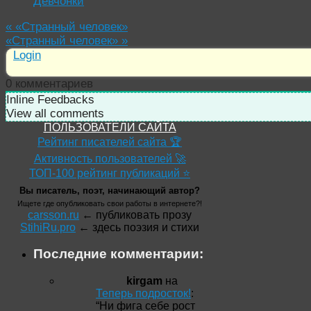
Девчонки
«
«Странный человек»
«Странный человек»
»
Login
0
комментариев
Inline Feedbacks
View all comments
ПОЛЬЗОВАТЕЛИ САЙТА
Рейтинг писателей сайта 🏆
Активность пользователей 🚀
ТОП-100 рейтинг публикаций ⭐
Вы писатель, поэт, начинающий автор?
Ищете где опубликовать свои работы в интернете?!
carsson.ru
← публиковать прозу
StihiRu.pro
← здесь поэзия и стихи
Последние комментарии:
kirgam
на
Теперь подросток!
:
“
Ни фига себе рост