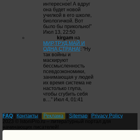
интересное! А вдруг
она будет новой
училкой в его школе,
биологичкой. Вот
было бы прикольно!
”
Июл 13, 22:50
kirgam
на
МИР,ТРУД,МАЙ И
ОДНА СТРАНА!
: “
Ну
так войны и
маскируют
бессмысленность
псевдоэкономики,
занимающая у людей
их время система не
настолько глупа,
чтобы сгубить себя
в…
”
Июл 4, 01:41
FAQ
|
Контакты
|
Реклама
|
Sitemap
|
Privacy Policy
2023 © IstoriiPro.ru – литературный портал для
начинающих писателей!