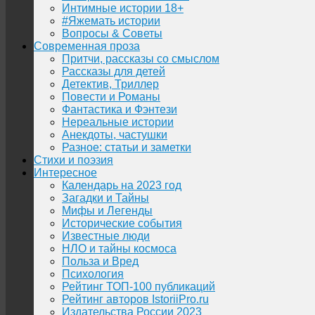
Интимные истории 18+
#Яжемать истории
Вопросы & Советы
Современная проза
Притчи, рассказы со смыслом
Рассказы для детей
Детектив, Триллер
Повести и Романы
Фантастика и Фэнтези
Нереальные истории
Анекдоты, частушки
Разное: статьи и заметки
Стихи и поэзия
Интересное
Календарь на 2023 год
Загадки и Тайны
Мифы и Легенды
Исторические события
Известные люди
НЛО и тайны космоса
Польза и Вред
Психология
Рейтинг ТОП-100 публикаций
Рейтинг авторов IstoriiPro.ru
Издательства России 2023