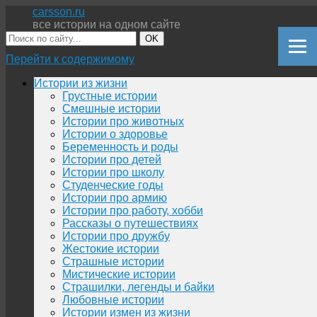
carsson.ru
все истории на одном сайте
OK
Перейти к содержимому
Истории из жизни
Грустные истории
Смешные истории
Истории про животных
Истории о здоровье
Беременность и роды
Истории про детей
Истории про школу
Студенческие годы
Истории про армию
Истории про работу, хобби
Рассказы о путешествиях
Истории про дружбу
Жестокие истории
Страшные истории
Мистические истории
Страшилки, легенды и байки
Любовные истории
Истории измен из жизни