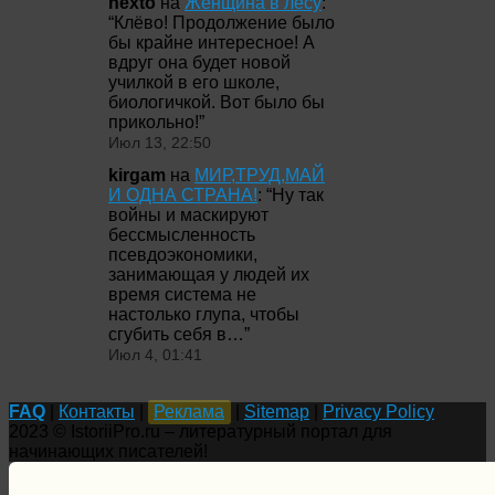
nexto
на
Женщина в лесу
:
“
Клёво! Продолжение было
бы крайне интересное! А
вдруг она будет новой
училкой в его школе,
биологичкой. Вот было бы
прикольно!
”
Июл 13, 22:50
kirgam
на
МИР,ТРУД,МАЙ
И ОДНА СТРАНА!
: “
Ну так
войны и маскируют
бессмысленность
псевдоэкономики,
занимающая у людей их
время система не
настолько глупа, чтобы
сгубить себя в…
”
Июл 4, 01:41
FAQ
|
Контакты
|
Реклама
|
Sitemap
|
Privacy Policy
2023 © IstoriiPro.ru – литературный портал для
начинающих писателей!