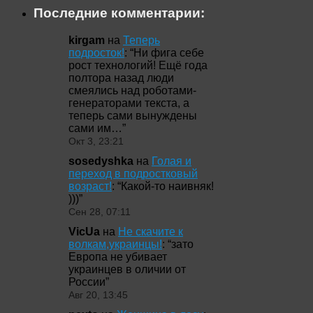
Последние комментарии:
kirgam
на
Теперь
подросток!
: “
Ни фига себе
рост технологий! Ещё года
полтора назад люди
смеялись над роботами-
генераторами текста, а
теперь сами вынуждены
сами им…
”
Окт 3, 23:21
sosedyshka
на
Голая и
переход в подростковый
возраст!
: “
Какой-то наивняк!
)))
”
Сен 28, 07:11
VicUa
на
Не скачите к
волкам,украинцы!
: “
зато
Европа не убивает
украинцев в оличии от
России
”
Авг 20, 13:45