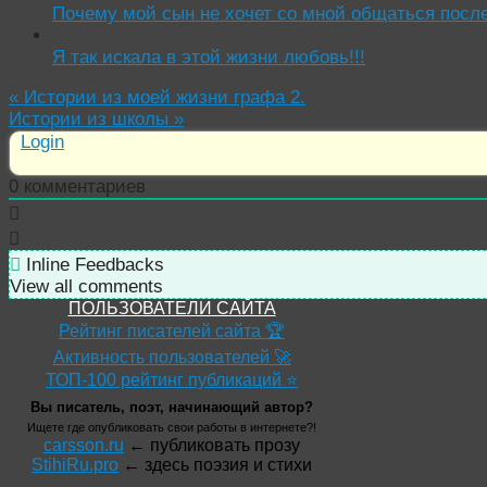
Почему мой сын не хочет со мной общаться посл
Я так искала в этой жизни любовь!!!
«
Истории из моей жизни графа 2.
Истории из школы
»
Login
0
комментариев
Inline Feedbacks
View all comments
ПОЛЬЗОВАТЕЛИ САЙТА
Рейтинг писателей сайта 🏆
Активность пользователей 🚀
ТОП-100 рейтинг публикаций ⭐
Вы писатель, поэт, начинающий автор?
Ищете где опубликовать свои работы в интернете?!
carsson.ru
← публиковать прозу
StihiRu.pro
← здесь поэзия и стихи