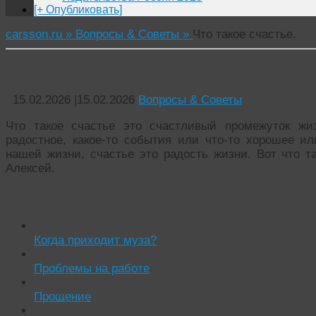
[+ Опубликовать]
carsson.ru »
Вопросы & Советы »
Что такое счастье.
Что такое счастье.
15.02.2026
|
15.02.2026
Вопросы & Советы
Что такое счастье это счастливый промежуток жиз
радостное, какое-то события или что-то хорошее ил
нашей жизни, счастье это радость жизни. Вот что т
Алексей.
Читать похожие истории:
Когда приходит муза?
Проблемы на работе
Прощение