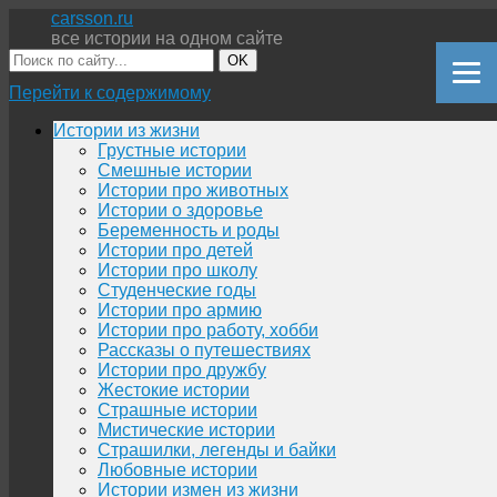
carsson.ru
все истории на одном сайте
OK
Перейти к содержимому
Истории из жизни
Грустные истории
Смешные истории
Истории про животных
Истории о здоровье
Беременность и роды
Истории про детей
Истории про школу
Студенческие годы
Истории про армию
Истории про работу, хобби
Рассказы о путешествиях
Истории про дружбу
Жестокие истории
Страшные истории
Мистические истории
Страшилки, легенды и байки
Любовные истории
Истории измен из жизни