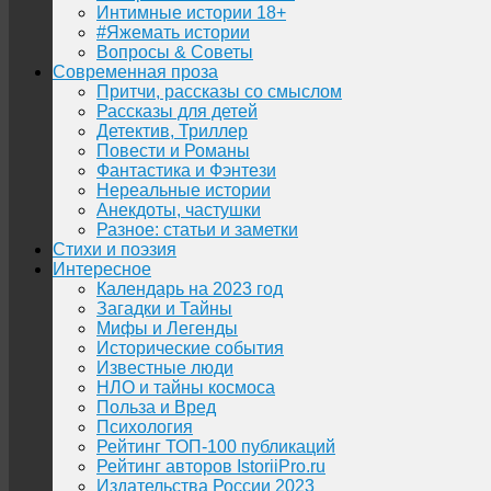
Интимные истории 18+
#Яжемать истории
Вопросы & Советы
Современная проза
Притчи, рассказы со смыслом
Рассказы для детей
Детектив, Триллер
Повести и Романы
Фантастика и Фэнтези
Нереальные истории
Анекдоты, частушки
Разное: статьи и заметки
Стихи и поэзия
Интересное
Календарь на 2023 год
Загадки и Тайны
Мифы и Легенды
Исторические события
Известные люди
НЛО и тайны космоса
Польза и Вред
Психология
Рейтинг ТОП-100 публикаций
Рейтинг авторов IstoriiPro.ru
Издательства России 2023