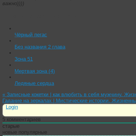
важно))))
Читать похожие истории:
Чёрный пегас
Без названия 2 глава
Зона 51
Мертвая зона (4)
Ледяные сердца
«
Записные кокетки | как влюбить в себя мужчину. Жиз
Гадание на зеркалах | Мистические истории. Жизненн
Login
5
комментариев
старые
новые
популярные