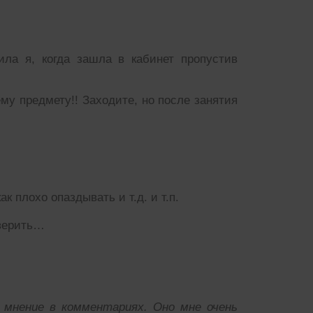
ила я, когда зашла в кабинет пропустив
му предмету!! Заходите, но после занятия
к плохо опаздывать и т.д. и т.п.
оверить…
 мнение в комментариях. Оно мне очень