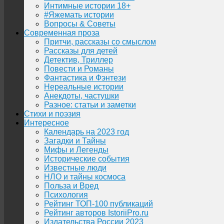
Интимные истории 18+
#Яжемать истории
Вопросы & Советы
Современная проза
Притчи, рассказы со смыслом
Рассказы для детей
Детектив, Триллер
Повести и Романы
Фантастика и Фэнтези
Нереальные истории
Анекдоты, частушки
Разное: статьи и заметки
Стихи и поэзия
Интересное
Календарь на 2023 год
Загадки и Тайны
Мифы и Легенды
Исторические события
Известные люди
НЛО и тайны космоса
Польза и Вред
Психология
Рейтинг ТОП-100 публикаций
Рейтинг авторов IstoriiPro.ru
Издательства России 2023