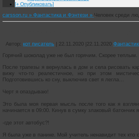
[+ Опубликовать]
carsson.ru »
Фантастика и Фэнтези »
Человек среди лю
Человек среди людей. Глава вторая. Черт я уж
Автор:
кот писатель
|
22.11.2020
|
22.11.2020
Фантастик
Горячий шоколад уже не был горячим. Скорее теплым.
После трапезы я вернулась в дом и села рисовать ка
вижу что-то реалестичное, но при этом мистичес
Подготовившись ко сну, выключив свет я легла…
Черт я опаздываю!
Это была моя первая мысль после того как я взглян
начинается в 09:00. Кинув в сумку злаковый батончик 
-где этот автобус?!
Я была уже в панике. Мой учитель ненавидит тех кто 