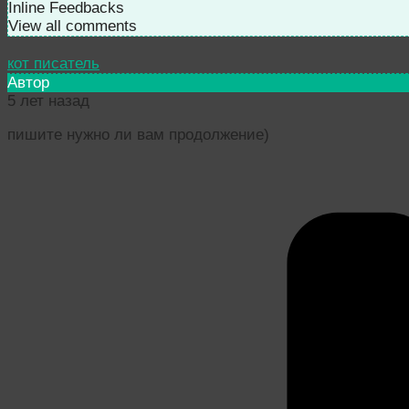
Inline Feedbacks
View all comments
кот писатель
Автор
5 лет назад
пишите нужно ли вам продолжение)