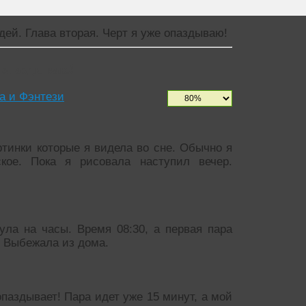
дей. Глава вторая. Черт я уже опаздываю!
е опаздываю!
а и Фэнтези
ртинки которые я видела во сне. Обычно я
кое. Пока я рисовала наступил вечер.
ула на часы. Время 08:30, а первая пара
я Выбежала из дома.
опаздывает! Пара идет уже 15 минут, а мой