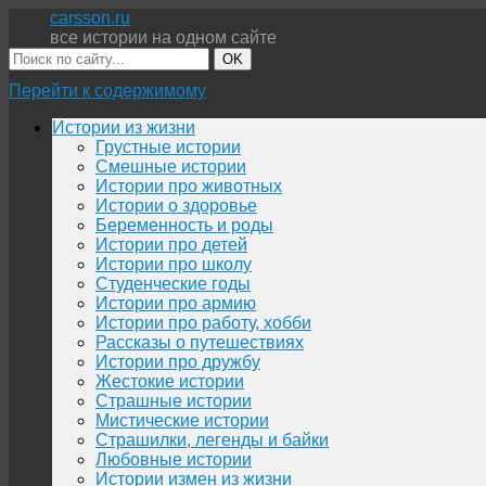
carsson.ru
все истории на одном сайте
OK
Перейти к содержимому
Истории из жизни
Грустные истории
Смешные истории
Истории про животных
Истории о здоровье
Беременность и роды
Истории про детей
Истории про школу
Студенческие годы
Истории про армию
Истории про работу, хобби
Рассказы о путешествиях
Истории про дружбу
Жестокие истории
Страшные истории
Мистические истории
Страшилки, легенды и байки
Любовные истории
Истории измен из жизни