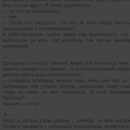
был только арест. Я очень удивлялась.
— Ты что не понимаешь?
— Нет.
— Если его посадить, то кто за него будет бегат
прокуратурой и потерпевшими?
И действительно, ровно через год выяснилось, чт
выплатили за весь год зарплату, так как он вынуж
уволенным.
-7-
Собираюсь отнести презент, кажется в больницу. Мне
пакетик «конфеты и коньяк», то для наибольшей эффек
должен иметь вид наполненности:
— Кладёшь основное: коньяк, икру, вино или что ты 
набиваешь чем угодно: яблоки, апельсины, пакет сока
глядя на пакет, не мог отказаться. И чтоб распако
Понятно?
Знания — сила!
-8-
Когда я ругала свою работу / службу, то мой напа
ближе к тридцати с солидным бэкграундом, возмутилс