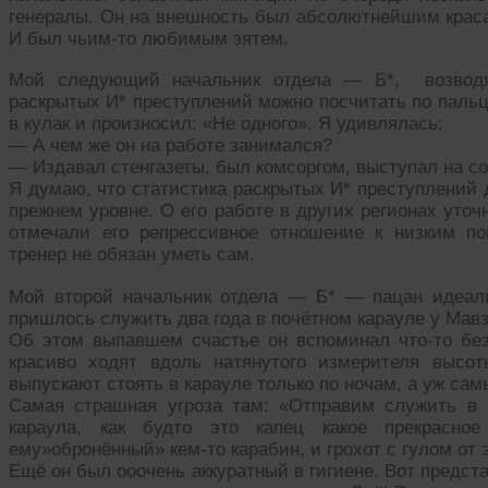
генералы. Он на внешность был абсолютнейшим красав
И был чьим-то любимым зятем.
Мой следующий начальник отдела — Б*, возводя 
раскрытых И* преступлений можно посчитать по паль
в кулак и произносил: «Не одного». Я удивлялась:
— А чем же он на работе занимался?
— Издавал стенгазеты, был комсоргом, выступал на с
Я думаю, что статистика раскрытых И* преступлений 
прежнем уровне. О его работе в других регионах уто
отмечали его репрессивное отношение к низким по
тренер не обязан уметь сам.
Мой второй начальник отдела — Б* — пацан идеаль
пришлось служить два года в почётном карауле у Мавз
Об этом выпавшем счастье он вспоминал что-то без 
красиво ходят вдоль натянутого измерителя высот
выпускают стоять в карауле только по ночам, а уж са
Самая страшная угроза там: «Отправим служить в в
караула, как будто это капец какое прекрасно
ему»обронённый» кем-то карабин, и грохот с гулом от
Ещё он был ооочень аккуратный в гигиене. Вот предс