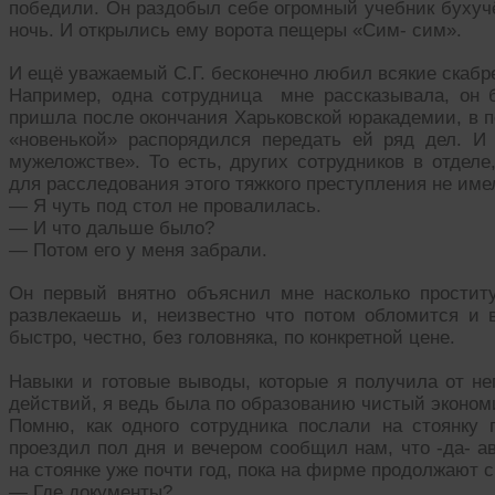
победили. Он раздобыл себе огромный учебник бухучё
ночь. И открылись ему ворота пещеры «Сим- сим».
И ещё уважаемый С.Г. бесконечно любил всякие скабр
Например, одна сотрудница мне рассказывала, он 
пришла после окончания Харьковской юракадемии, в пе
«новенькой» распорядился передать ей ряд дел. И
мужеложстве». То есть, других сотрудников в отдел
для расследования этого тяжкого преступления не име
— Я чуть под стол не провалилась.
— И что дальше было?
— Потом его у меня забрали.
Он первый внятно объяснил мне насколько простит
развлекаешь и, неизвестно что потом обломится и 
быстро, честно, без головняка, по конкретной цене.
Навыки и готовые выводы, которые я получила от не
действий, я ведь была по образованию чистый эконом
Помню, как одного сотрудника послали на стоянку
проездил пол дня и вечером сообщил нам, что -да- 
на стоянке уже почти год, пока на фирме продолжают с
— Где документы?