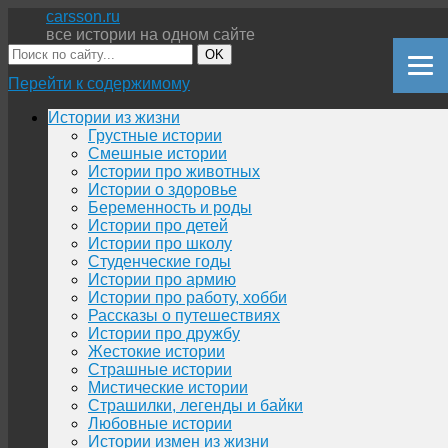
carsson.ru
все истории на одном сайте
OK
Перейти к содержимому
Истории из жизни
Грустные истории
Смешные истории
Истории про животных
Истории о здоровье
Беременность и роды
Истории про детей
Истории про школу
Студенческие годы
Истории про армию
Истории про работу, хобби
Рассказы о путешествиях
Истории про дружбу
Жестокие истории
Страшные истории
Мистические истории
Страшилки, легенды и байки
Любовные истории
Истории измен из жизни