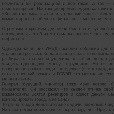
посчитали бы реализацией и всё такое. А так — 
приватизирован. Настоящие времена «дикого» капита
«Хозяйственные» статьи в уголовный кодекс тольк
комментариев, особенно о финансовых мошенничества
Огромным открытием для меня был почти нулевой в
сотрудников, а чтоб их материалы прошли через суд, 
нифига нет.
Однажды начальник УМВД проводил собрание для со
уголовного розыска. Когда я зашла в зал, то не могла п
разбираясь в своих ощущениях, я всё же дошла до
увидеть однородную массу сотрудников. Но её н
совершенно разные люди, по одежде (все в гражданс
есть уголовный розыск и ГСБЭП это ментально сов
меня открытие.
Генерал (будущий министр) тоже меня потряс. О
показателях. Он рассказал что каждой птичке сво
коммерсанты боятся рекетиров и сдают деньги 
контролировать город, а не банды.
Тогда на городе действительно сидели несколько бан
Их всех потом перестреляют через пару лет. Просто 