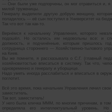
— Они были уже подпорчены, он мог отравиться и, я
милой труженицы.
Генералу выделили другую добрую женщину, которая
поладилось — её сын поступил в Университет на бюдже
Так что вот так как-то.
Вернёмся к начальнику Управления, которого невз
подошёл. Но остались им недовольны все: и спо
должность, и подчинённые, которым пришлось год
сотрудница стороннего — Хозяйственно-тылового уп
на Киев.
Вы же помните, я рассказывала о С.Г. (главный педа
хозяйновитостью вписаться в систему. Так что, чело
одновременно и генералу и уборщице.
Надо уметь иногда расслабиться и вписаться в окру
поглотит.
Всё это время, пока начальник Управления лечил свои
заместитель.
Так вот, заместитель!
У него была кличка МММ, по многим причинам, в том
определяла его интеллектуальный уровень. Н