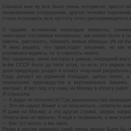
Сначала мне ну всё было очень интересно, просто к
ознакомления сотрудникам, другие пачками подмахива
стала осознавать всю пустоту этого расширяющегося 
С годами, вспоминая некоторые моменты, понима
некоторые изучаемые материалы, как можно было в н
помочь, рассказать, показать живые образцы. Их не бы
Я явно видела, что происходит хищение, но как е
уголовного кодекса, то и спросить некого.
Вот например, меня послали в рамках очередной масс
всём СССР было до пяти штук, то есть это редкое пр
доля продукции уходит в оплату «научной разработки
Соду делают на огромной площади, целых полях, а
технологию производства в вертикальных башнях.
контракт. И вот под эту лажу на Москву в оплату рабо
Я спросила:
— А вдруг не получится? Где доказательства проведен
— Это же наука! Может и не получиться, -ответили мне
Я даже на Москву, а это другая страна, запрос напр
Ответа мне не пришло. Я ещё и позвонила, и мне холё
— Вас тут много, а мы одни.
Разве в другие времена такой пипец можно было бы 