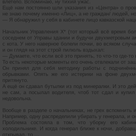
влетело. Вспоминаю, ну тихий ужас.
Ещё нам постоянно шли указания из «Центра» о пров
не знаю почему именно «Лиц», а не граждан/ людей, н
— Я обнаружил у себя в кабинете лицо кавказской нац
Начальник Управления Х* (тот который всё время бол
соседнем от Управы здании и будучи двухметровым а
с кота. У него наверное болели почки, во всяком случ
и он глядя на этот строй пилюль вздыхал:
— Думаете, что если всё это принять, то что-то где-то
То есть некоторые моменты его очень отвлекали от за
Он принял для себя методику работы с подчинённы
обрывками. Опять же его истерики на фоне двухм
притянуто.
А ещё он сдавал бутылки из под минералки. И это де
не сам, а посылал водителя, чтоб тот сдал и куп
недовольна.
Вообще в разделе о начальниках, не грех вспомнить 
Например, одну распределили убирать у генерала, и он
Проблема состояла в том, что уборку его кабин
холодильнике. И когда генерал ближе к ночи, добрав
открывал, то …