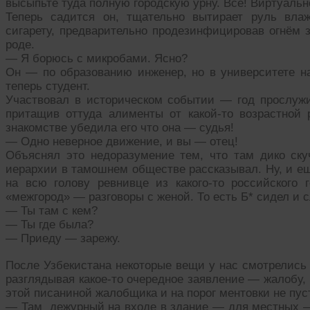
высыпьте туда полную городскую урну. Всё! Виртуальн
Теперь садится он, тщательно вытирает руль влаж
сигарету, предварительно продезинфицировав огнём 
роде.
— Я борюсь с микробами. Ясно?
Он — по образованию инженер, но в университете на
теперь студент.
Участвовал в историческом событии — год прослужил
притащив оттуда алименты от какой-то возрастной р
знакомстве убедила его что она — судья!
— Одно неверное движение, и вы — отец!
Объяснял это недоразумение тем, что там дико ску
иерархии в тамошнем обществе рассказывал. Ну, и ещ
на всю голову ревнивце из какого-то российского 
«межгород» — разговоры с женой. То есть Б* сидел и 
— Ты там с кем?
— Ты где была?
— Приеду — зарежу.
После Узбекистана некоторые вещи у нас смотрелись 
разглядывая какое-то очередное заявление — жалобу, 
этой писаниной жалобщика и на порог ментовки не пус
— Там дежурный на входе в здание — для местных — 