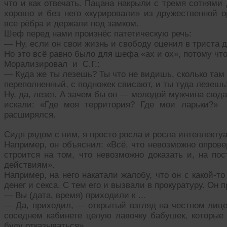
что и как отвечать. Пацана накрыли с тремя сотнями
хорошо и без него «курировали» из дружественной о
все рёбра и держали под замком.
Шеф перед нами произнёс патетическую речь:
— Ну, если он свои жизнь и свободу оценил в триста 
Но это всё равно было для шефа «ах и ох», потому ч
Морализировал и С.Г.:
— Куда же ты лезешь? Ты что не видишь, сколько там
переполненный, с подножек свисают, и ты туда лезешь
Ну, да, лезет. А зачем бы он — молодой мужчина сюд
искали: «Где моя территория? Где мои ларьки?»
расширялся.
Сидя рядом с ним, я просто росла и росла интеллекту
Например, он объяснил: «Всё, что невозможно опрове
строится на том, что невозможно доказать и, на по
действиям».
Например, на него накатали жалобу, что он с какой-т
денег и секса. С тем его и вызвали в прокуратуру. Он 
— Вы (дата, время) приходили к …
— Да, приходил, — открытый взгляд на честном лице
соседнем кабинете целую лавочку бабушек, которые 
буду отказываться».