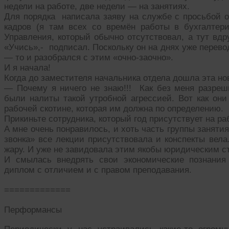
недели на работе, две недели — на занятиях.
Для порядка написала заяву на службе с просьбой о
кадров (я там всех со времён работы в бухгалтер
Управления, который обычно отсутствовал, а тут вдр
«Учись»,- подписал. Поскольку он на днях уже перево
— то и разобрался с этим «очно-заочно».
И я начала!
Когда до заместителя начальника отдела дошла эта нов
— Почему я ничего не знаю!!! Как без меня разреш
были налиты такой утробной агрессией. Вот как они
рабочей скотине, которая им должна по определению.
Прикиньте сотрудника, который год присутствует на раб
А мне очень понравилось, и хоть часть группы занятия 
звонка» все лекции присутствовала и конспекты вела
жару. И уже не завидовала этим якобы юридическим с
И смылась внедрять свои экономические познания
диплом с отличием и с правом преподавания.
=============
Перформансы