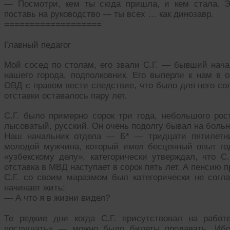
— Посмотри, кем ты сюда пришла, и кем стала. Э
поставь на руководство — ты всех … как динозавр.
===================
Главный педагог
Мой сосед по столам, его звали С.Г. — бывший нача
нашего города, подполковник. Его выперли к нам в
ОВД с правом вести следствие, что было для него с
отставки оставалось пару лет.
С.Г. было примерно сорок три года, небольшого ро
лысоватый, русский. Он очень подолгу бывал на боль
Наш начальник отдела — Б* — тридцати пятилетни
молодой мужчина, который имел бесценный опыт год
«узбекскому делу», категорически утверждал, что С.
отставка в МВД наступает в сорок пять лет. А пенсию п
С.Г. со своим маразмом был категорически не согла
начинает жить:
— А что я в жизни видел?
Те редкие дни когда С.Г. присутствовал на рабо
послушать» — можно было билеты продавать. Ибо