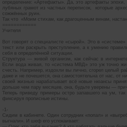
определение: «Артефакты». Да, это артефакты эпохи,
лубяных грамот из частных переписок, которые архео
сожжённых руин.
Так что «Моим стихам, как драгоценным винам, настан
============
Учителя
Вот говорят о специалисте «сырой». Это в «системе»
текст или раскрыть преступление, а к умению прави
себя в определённой ситуации.
Структура — живой организм, как сейчас в интернет
Если вода живая, то «система МВД» это уж точно жи
счесть. Например, издохли вы лично, сгорел целый ра
даже и не почешется, она самостоятельна от нас, от ни
своей жизнью нарабатывает всё новые нюансы принят
дольше чем пару месяцев, она, будьте уверены — при
Теперь приведу примеры остро запавшего на ум, так 
фиксируя прописные истины.
-1-
Сидим в кабинете. Один сотрудник «попал» и «выгреб
выгнали». И шеф его успокаивает:
— Олег, кто тебя выганет? А кто работать дальше буд