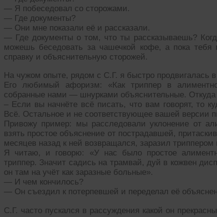
— Я побеседовал со сторожами.
— Где документы?
— Они мне показали её и рассказали.
— Где документы о том, что ты рассказываешь? Когд
можешь беседовать за чашечкой кофе, а пока тебя 
справку и объяснительную сторожей.
На чужом опыте, рядом с С.Г. я быстро продвигалась в
Его любимый афоризм: «Как триппер в алиментно
собранные нами — шнурками объяснительные. Откуда э
– Если вы начнёте всё писать, что вам говорят, то к
Всё. Остальное и не соответствующее вашей версии пи
Привожу пример: мы расследовали уклонение от али
взять простое объяснение от пострадавшей, притаскив
месяцев назад к ней возвращался, заразил триппером 
Я читаю, и говорю: «У нас было простое алимент
триппер. Значит садись на трамвай, дуй в кожвен дис
он там на учёт как заразные больные».
— И чем кончилось?
— Он съездил к потерпевшей и переделал её объяснен
С.Г. часто пускался в рассуждения какой он прекрасн