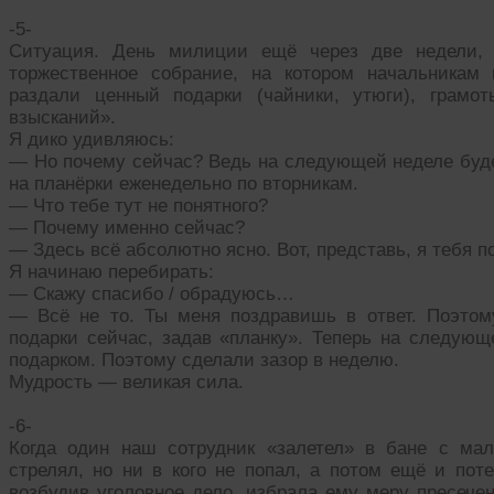
-5-
Ситуация. День милиции ещё через две недели, 
торжественное собрание, на котором начальникам
раздали ценный подарки (чайники, утюги), грамо
взысканий».
Я дико удивляюсь:
— Но почему сейчас? Ведь на следующей неделе бу
на планёрки еженедельно по вторникам.
— Что тебе тут не понятного?
— Почему именно сейчас?
— Здесь всё абсолютно ясно. Вот, представь, я тебя п
Я начинаю перебирать:
— Скажу спасибо / обрадуюсь…
— Всё не то. Ты меня поздравишь в ответ. Поэтом
подарки сейчас, задав «планку». Теперь на следующ
подарком. Поэтому сделали зазор в неделю.
Мудрость — великая сила.
-6-
Когда один наш сотрудник «залетел» в бане с мал
стрелял, но ни в кого не попал, а потом ещё и поте
возбудив уголовное дело, избрала ему меру пресечен