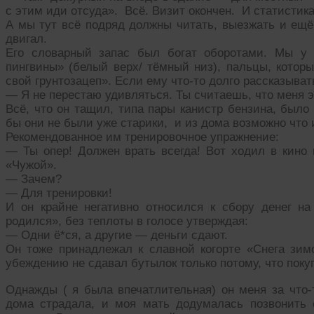
с этим иди отсуда». Всё. Визит окончен. И статистика
А мы тут всё подряд должны читать, выезжать и ещё 
двигал.
Его словарный запас был богат оборотами. Мы у 
пингвины» (белый верх/ тёмный низ), пальцы, котор
свой грунтозацеп». Если ему что-то долго рассказывать
— Я не перестаю удивляться. Ты считаешь, что меня 
Всё, что он тащил, типа пары канистр бензина, был
бы они не были уже старики, и из дома возможно что 
Рекомендованное им тренировочное упражнение:
— Ты опер! Должен врать всегда! Вот ходил в кино 
«Чужой».
— Зачем?
— Для тренировки!
И он крайне негативно относился к сбору денег н
родился», без теплоты в голосе утверждая:
— Одни ё*ся, а другие — деньги сдают.
Он тоже принадлежал к славной когорте «Снега зи
убеждению не сдавал бутылок только потому, что поку
Однажды ( я была впечатлительная) он меня за что-
дома страдала, и моя мать додумалась позвонить