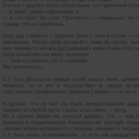
В итоге с жертвы взято объяснение, что претензий бол
— А муж? -робко спрашиваю я.
— А что муж? Он спит. Проснётся — нормально, на ст
глазом, это не проблема.
Пару раз я вместе с отделом была у него в гостях — 
накормили. Потом шеф, который с нами не пошёл, пыта
ему почему-то начала рассказывать какая была классн
Шеф посмотрел на меня, вздохнул:
— Тебе кто кормит, тот и хороший.
Мы посмеялись.
С.Г. был абсолютно предан своей семье: жене, дочери,
женился, то я его в последствие в городе встр
счастливым обладателем правнука Серёжи, — в честь 
Я думаю, что он мог бы быть прекраснейшим адвок
сделать из любой мухи слона, а из слона — муху.
Но в нашем обществе лучший адвокат, это — кум с
функция в подавляющем большинстве случаев своди
связано исключительно со степенью доверия к посредн
С.Г. был очень хозяйновитым, то есть как передаточн