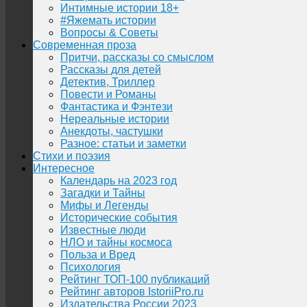
Интимные истории 18+
#Яжемать истории
Вопросы & Советы
Современная проза
Притчи, рассказы со смыслом
Рассказы для детей
Детектив, Триллер
Повести и Романы
Фантастика и Фэнтези
Нереальные истории
Анекдоты, частушки
Разное: статьи и заметки
Стихи и поэзия
Интересное
Календарь на 2023 год
Загадки и Тайны
Мифы и Легенды
Исторические события
Известные люди
НЛО и тайны космоса
Польза и Вред
Психология
Рейтинг ТОП-100 публикаций
Рейтинг авторов IstoriiPro.ru
Издательства России 2023