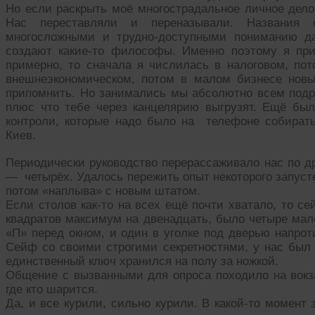
Но если раскрыть моё многострадальное личное дело,
Нас переставляли и переназывали. Названия о
многосложными и трудно-доступными пониманию д
создают какие-то философы. Именно поэтому я при
примерно, то сначала я числилась в налоговом, пот
внешнеэкономическом, потом в малом бизнесе новы
припомнить. Но занимались мы абсолютно всем подр
плюс что тебе через канцелярию выгрузят. Ещё бы
контроли, которые надо было на телефоне собирать
Киев.
Периодически руководство перерассаживало нас по др
— четырёх. Удалось пережить опыт некоторого запусте
потом «наплыва» с новым штатом.
Если столов как-то на всех ещё почти хватало, то 
квадратов максимум на двенадцать, было четыре мале
«П» перед окном, и один в уголке под дверью напрот
Сейф со своими строгими секретностями, у нас был 
единственный ключ хранился на полу за ножкой.
Общение с вызванными для опроса походило на вокза
где кто шарится.
Да, и все курили, сильно курили. В какой-то момент 