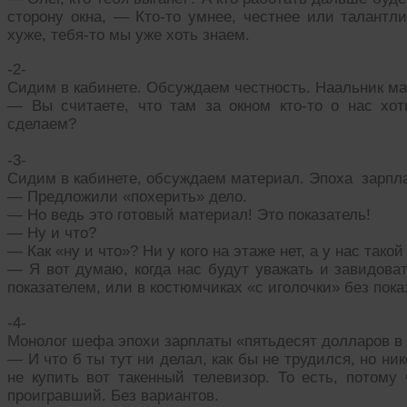
сторону окна, — Кто-то умнее, честнее или талантл
хуже, тебя-то мы уже хоть знаем.
-2-
Сидим в кабинете. Обсуждаем честность. Наальник ма
— Вы считаете, что там за окном кто-то о нас хот
сделаем?
-3-
Сидим в кабинете, обсуждаем материал. Эпоха зарпла
— Предложили «похерить» дело.
— Но ведь это готовый материал! Это показатель!
— Ну и что?
— Как «ну и что»? Ни у кого на этаже нет, а у нас тако
— Я вот думаю, когда нас будут уважать и завидова
показателем, или в костюмчиках «с иголочки» без пок
-4-
Монолог шефа эпохи зарплаты «пятьдесят долларов в
— И что б ты тут ни делал, как бы не трудился, но ник
не купить вот такенный телевизор. То есть, потому
проигравший. Без вариантов.