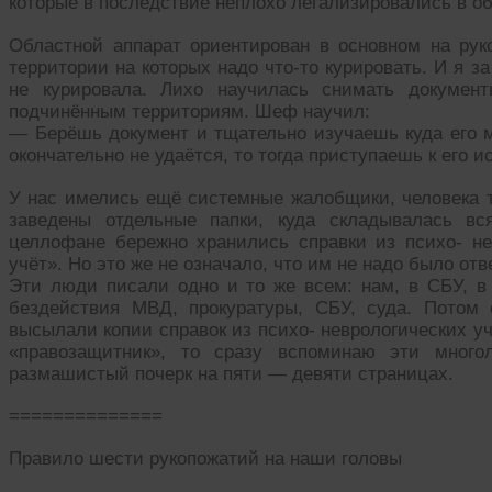
которые в последствие неплохо легализировались в о
Областной аппарат ориентирован в основном на ру
территории на которых надо что-то курировать. И я за
не курировала. Лихо научилась снимать документ
подчинённым территориям. Шеф научил:
— Берёшь документ и тщательно изучаешь куда его м
окончательно не удаётся, то тогда приступаешь к его 
У нас имелись ещё системные жалобщики, человека т
заведены отдельные папки, куда складывалась в
целлофане бережно хранились справки из психо- не
учёт». Но это же не означало, что им не надо было отв
Эти люди писали одно и то же всем: нам, в СБУ, в 
бездействия МВД, прокуратуры, СБУ, суда. Потом
высылали копии справок из психо- неврологических у
«правозащитник», то сразу вспоминаю эти много
размашистый почерк на пяти — девяти страницах.
==============
Правило шести рукопожатий на наши головы