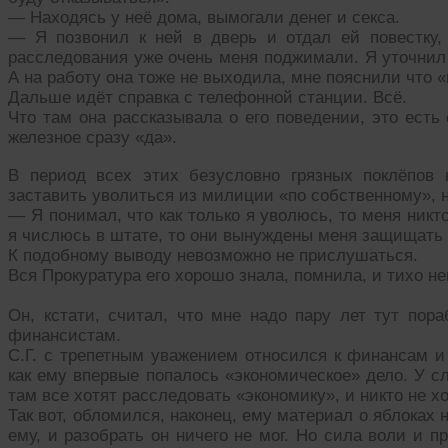
— Находясь у неё дома, вымогали денег и секса.
— Я позвонил к ней в дверь и отдал ей повестку, 
расследования уже очень меня поджимали. Я уточнил
А на работу она тоже не выходила, мне пояснили что 
Дальше идёт справка с телефонной станции. Всё.
Что там она рассказывала о его поведении, это ест
железное сразу «да».
В период всех этих безусловно грязных поклёпов 
заставить уволиться из милиции «по собственному», но
— Я понимал, что как только я уволюсь, то меня никт
я числюсь в штате, то они вынуждены меня защищать к
К подобному выводу невозможно не прислушаться.
Вся Прокуратура его хорошо знала, помнила, и тихо н
Он, кстати, считал, что мне надо пару лет тут пор
финансистам.
С.Г. с трепетным уважением относился к финансам и
как ему впервые попалось «экономическое» дело. У с
там все хотят расследовать «экономику», и никто не х
Так вот, обломился, наконец, ему материал о яблоках н
ему, и разобрать он ничего не мог. Но сила воли и п