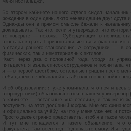
меня ностальджи.
Во втором кабинете нашего отдела сидел начальник 
рождения в один день, люто ненавидящие друг друга и
Однажды они в прямом смысле бежали к начальник
докладывать. Так что, если я утверждаю, что контор
то поверьте — похожа. Субординация в период ста
втоптана в грязь. Горизонтальные связи (как говорят
в стадии раннего становления. А сотрудники — в со
физических, так и нематериалных активов.
Факт: через два с половиной года, уходя из управ
пятьдесят, я взяла список сотрудников и посчитала, чт
я — в первой шестёрке, остальные пришли после меня
себя далеко не «бывалой», а абсолютно «сырой» спец
И об образовании: я уже упоминала. что почти весь 
второкурсники) образовавшегося в нашем универе юрф
в кабинете — остальные «на сессии», и так меня ж
поступить на этот долбаный юрфак. Мне его финансов
и официально за учёбу, на что у меня уже нет, и пот
Просто даже странно представить, чтоб я в такое могл
И тут мне попадается в газете объявление, что о
факультета. Там всего год. Год я как-то смогу. И я туд