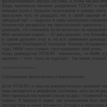
функционировать внутри системы. А этому как раз ММ
Когда произошло великое разделение ГСБЭП и нало
команда ушла с бывшим начальником к новому свету 
прослужив чуть не двадцать лет, в своей карьере 
звёздный час! — вырулил в замы начальника управлен
Количество раскрытых им преступлений граничило с 
разницей, что стенгазету он не выпускал, он курировал
Мой начальник отдела — Б* рассказывал, что ближай
в самом дальнем углу и, на все замечания руководс
Устраним/ Разберемся/ Улучшим/ Усилим/ Исправимс
годы, МММ тихо служил, тихо курировал свой уголь.
Когда руководство УГСБЭП поменялось, то МММ эт
идеален — этот точно не подсидит. Так зачем лишний
==============
Соотношение фактического и виртуального
Штат УГСБЭП, в смысле документальных названий отде
годы находился в аморфном состоянии, чуть ли не ра
Мои скромный послужной список за два с половиной 
«один». Я пришла в отдел, где начальником был «ви
последствии и занял его место. Оттуда я и вернулась