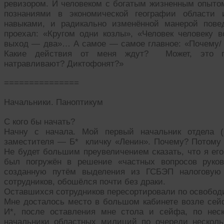
ревизором. И человеком с богатым жизненным опыто
познаниями в экономической географии области 
навыками, и радикально изменённой манерой пове
проехал: «Кругом одни козлы», «Человек человеку в
выход — два»… А самое — самое главное: «Почему/ з
Какие действия от меня ждут? Может, это про
натравливают? Диктофонят?»
===============
Начальники. Паноптикум
С кого бы начать?
Начну с начала. Мой первый начальник отдела (
заместителя — Б* кличку «Ленин». Почему? Потому 
Не будет большим преувеличением сказать, что я его
был погружён в решение «частных вопросов руков
созданную путём выделения из ГСБЭП налоговую
сотрудников, обошёлся почти без драки.
Оставшихся сотрудников пересортировали по освобод
Мне досталось место в большом кабинете возле сей
И*, после оставления мне стола и сейфа, по нес
начальники областных милиций по очереди несколь