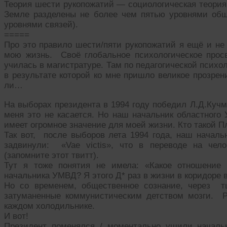
Теория шести рукопожатий — социологическая теория,
Земле разделены не более чем пятью уровнями общ
уровнями связей).
=====
Про это правило шести/пяти рукопожатий я ещё и не 
мою жизнь. Своё глобальное психологическое просв
училась в магистратуре. Там по педагогической психо
в результате которой ко мне пришло великое прозрен
ли…
На выборах президента в 1994 году победил Л.Д.Кучм
меня это не касается. Но наш начальник областног
имеет огромное значение для моей жизни. Кто такой 
Так вот, после выборов лета 1994 года, наш началь
задвинули: «Vae victis», что в переводе на чел
(запомните этот твитт).
Тут я тоже понятия не имела: «Какое отношение
начальника УМВД? Я этого Д* раз в жизни в коридоре 
Но со временем, общественное сознание, через т
затуманенные коммунистическим детством мозги. Р
каждом холодильнике.
И вот!
Президент поменялся / моментально ушили началь