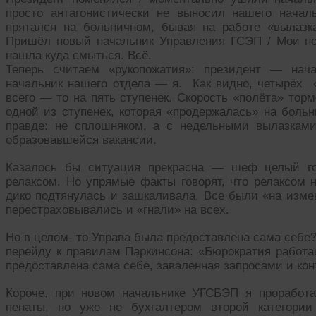
просто антагонистически не выносил нашего начал
прятался на больничном, бывая на работе «вылазк
Пришёл новый начальник Управления ГСЭП / Мои не
нашла куда смыться. Всё.
Теперь считаем «рукопожатия»: президент — н
начальник нашего отдела — я. Как видно, четырёх «
всего — то на пять ступенек. Скорость «полёта» то
одной из ступенек, которая «продержалась» на больн
правде: не сплошняком, а с недельными вылазкам
образовавшейся вакансии.
Казалось бы ситуация прекрасна — шеф целый год
релаксом. Но упрямые факты говорят, что релаксом н
дико подтянулась и зашкаливала. Все были «на измен
перестраховывались и «гнали» на всех.
Но в целом- то Управа была предоставлена сама себе
перейду к правилам Паркинсона: «Бюрократия работа
предоставлена сама себе, заваленная запросами и ко
Короче, при новом начальнике УГСБЭП я проработа
пенаты, но уже не бухгалтером второй категории