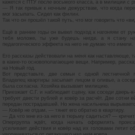
кажется с ПТУ после восьмого класса, а в милиции с 
— Я так привык к ночным дежурствам, что когда пере
мог засыпать. Сидел как филин.
Так что он прошёл такой путь, что мог говорить что «ви
Ещё в ранние годы он вывел подход к нагоняям от рук
тебя моложе, ты уже будешь нигде, а я стану на
педагогического эффекта на него не думаю что имели.
Его рассказы действовали на меня как наставляюще, т
в какие-то основополагающие вещи. Например, расска
на Новый год.
Вот представьте, две семьи с одной лестничной 
Владелец квартиры засыпает лицом в оливье, а сосед
была согласна. Хозяйка вызывает милицию.
Приезжает С.Г. и наблюдает сцену, как соседи дверь-к-
требует двести рублей и ковёр за расчёт. Две сотни е
передан пострадавшей. Но жена насильника вырываетс
— Ковёр не отдам, — тянет его обратно в квартиру.
— Да что мне из-за него в тюрьму садиться? — кричит 
Опергруппа ждёт, когда начать оформлять проис
усиливает действия и ковёр над их головами летит об
уворачиваться от летающего над ним ковра.