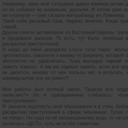
Например, один мой сотрудник давал коммерсантам де
но он собирал по знакомым, друзьям. И потом дико в
не хлопнули — они таскали контрабанду из Лужников.
Такой себе рисковый банк. Нервно, конечно. Когда тра
серый.
Другие гоняли автомобили из Восточной Европы, трет
и продавали дальше. То есть, тут было лежбище в
раскрытия преступлений.
И когда до меня доходили слухи типа таких: моло
противогазы, завалили к какому-то фирмачу, который о
абсолютно не удивлялась. Тьма молодых парней 
зажить хорошо. А как им хорошо зажить, если всё кру
не делится, никому от них пользы нет, а испугать,
коммерсантов они не умеют?
Мне работы был полный завал. Тащили все подр
написано?» Но и одновременно стебались: «Б
преступления».
Я решила подтянуть своё образование и в спец. библ
раскрытию преступлений в сфере экономики. Тупая, 
«в топку». Но судя по её непоношенному виду, то читали
пылилась «ДСП», чуть не особо секретная.