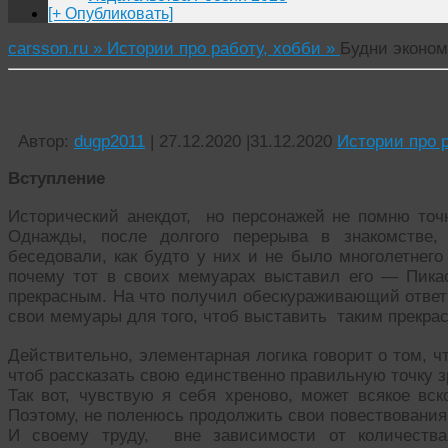
[+ Опубликовать]
carsson.ru »
Истории про работу, хобби »
Будни эконо
Будни экономической милиции 90х
Автор:
dugp2011
|
27.12.2020
|
31.12.2020
Истории про 
Вступление
Исторический анекдот, но персонажей не помню точн
Однажды, после долгого перерыва в знакомстве
беседовали, как будто у них и не было многолетнего
почему тот в своих мемуарах выставил его — Пикас
прекрасным. На что получил обескураживающий ответ:
свои мемуары для того, чтоб выставить таким прекра
Действительно, элементарная логика говорит о том, ч
чтоб рассказать свою единственно правильную точку з
Так вот, чувствую я себя хреново, может всякое вск
Поэтому, не поленюсь продолжить свои повествования
И своему труду, вне зависимости от количеств