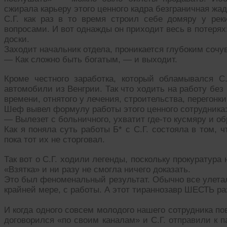
сжирала карьеру этого ценного кадра безграничная жадн
С.Г. как раз в то время строил себе домяру у ре
вопросами. И вот однажды он приходит весь в потерях:
доски.
Заходит начальник отдела, проникается глубоким сочу
— Как сложно быть богатым, — и выходит.
Кроме честного заработка, который обламывался С
автомобили из Венгрии. Так что ходить на работу без
времени, отнятого у лечения, строительства, перегонк
Шеф вывел формулу работы этого ценного сотрудника
— Вылезет с больничного, ухватит где-то кусмяру и об
Как я поняла суть работы Б* с С.Г. состояла в том, 
пока тот их не сторговал.
Так вот о С.Г. ходили легенды, поскольку прокуратура 
«Взятка» и ни разу не смогла ничего доказать.
Это был феноменальный результат. Обычно все улетали
крайней мере, с работы. А этот тираннозавр ШЕСТЬ раз
И когда одного совсем молодого нашего сотрудника по
договорился «по своим каналам» и С.Г. отправили к п