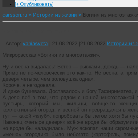
[+ Опубликовать]
carsson.ru »
Истории из жизни »
Богиня из многоэтажк
Богиня из многоэтажки
Автор:
vaniasveta
|
21.08.2022
|
21.08.2022
Истории из 
Микрорассказ «Богиня из многоэтажки».
Ну и весна выдалась! Ветер — рывками, дождь — нал
Прямо не по-человечески это как-то. Не весна, а пр
деверя четыре, чем золовушка одна».
Короче, я негодовала.
И даже бушевала. Доставалось и богу Тафириматеа, и
А дело всё в том, что рядом с нашей многоэтажкой 
пустырь, который мы, жильцы, вобще-то женщин
коллективный огород, и весной он превращался в жен
тут — какой «клуб», попробовать бы летом хотя бы луку
Наконец «четыре деверя» всё же вроде бы образумили
но вроде бы наладилась. Муж вскопал наши скромные 
«меню» огородика было небогато (картофель, помид