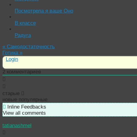
Посмотрела я ваше Оно
В классе
Радуга
«
Самодостаточность
Готика
»
Login
2
комментариев
старые
новые
популярные
Inline Feedbacks
View all comments
tatianashmel