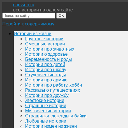
carsson.ru
все истории на одном сайте
OK
Перейти к содержимому
Истории из жизни
Грустные истории
Смешные истории
Истории про животных
Истории о здоровье
Беременность и роды
Истории про детей
Истории про школу
Студенческие годы
Истории про армию
Истории про работу, хобби
Рассказы о путешествиях
Истории про дружбу
Жестокие истории
Страшные истории
Мистические истории
Страшилки, легенды и байки
Любовные истории
Истории измен из жизни