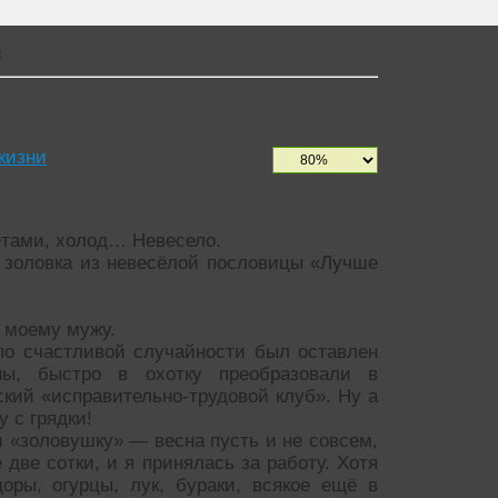
и
жизни
ётами, холод… Невесело.
ям золовка из невесёлой пословицы «Лучше
 моему мужу.
по счастливой случайности был оставлен
ы, быстро в охотку преобразовали в
ский «исправительно-трудовой клуб». Ну а
 с грядки!
 «золовушку» — весна пусть и не совсем,
две сотки, и я принялась за работу. Хотя
оры, огурцы, лук, бураки, всякое ещё в