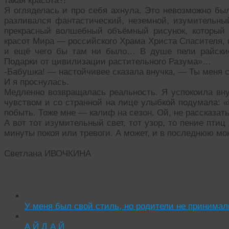
такая красота?!
Я огляделась и про себя ахнула. Это невозможно был
разливался фантастический, неземной, изумительный
прекрасный волшебный объёмный рисунок, который 
красот Мира — российского Храма Христа Спасителя, 
и ещё чего бы там ни было… В душе пели райски
Подарки от цивилизации растительного Разума»…
-Бабушка! — настойчивее сказала внучка, — Ты меня
И я проснулась.
Медленно возвращалась реальность. Я успокоила вну
чувством и со странной на лице улыбкой подумала: «В
побыть. Тоже мне — калиф на сезон. Ой, не рассказать 
А вот тот изумительный свет, тот узор, то пение пти
минуты покоя или тревоги. А может, и в последнюю мо
Светлана ИВОЧКИНА
Читать похожие истории:
У меня был свой стиль, но родители не принимал
А Й Д А Й