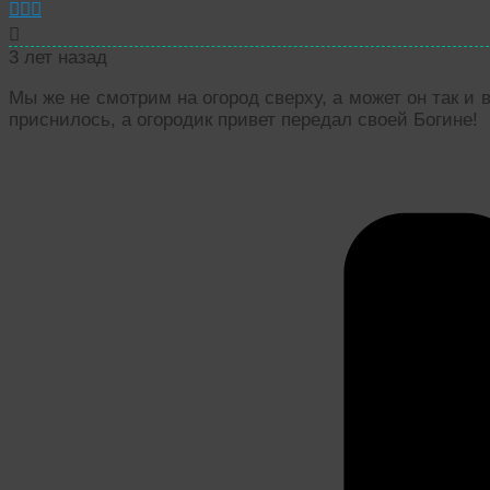
3 лет назад
Мы же не смотрим на огород сверху, а может он так и 
приснилось, а огородик привет передал своей Богине!