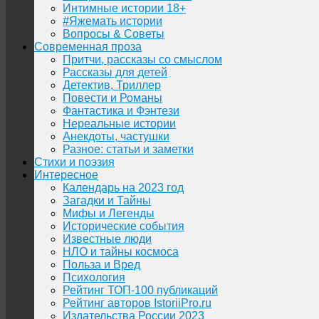
Интимные истории 18+
#Яжемать истории
Вопросы & Советы
Современная проза
Притчи, рассказы со смыслом
Рассказы для детей
Детектив, Триллер
Повести и Романы
Фантастика и Фэнтези
Нереальные истории
Анекдоты, частушки
Разное: статьи и заметки
Стихи и поэзия
Интересное
Календарь на 2023 год
Загадки и Тайны
Мифы и Легенды
Исторические события
Известные люди
НЛО и тайны космоса
Польза и Вред
Психология
Рейтинг ТОП-100 публикаций
Рейтинг авторов IstoriiPro.ru
Издательства России 2023