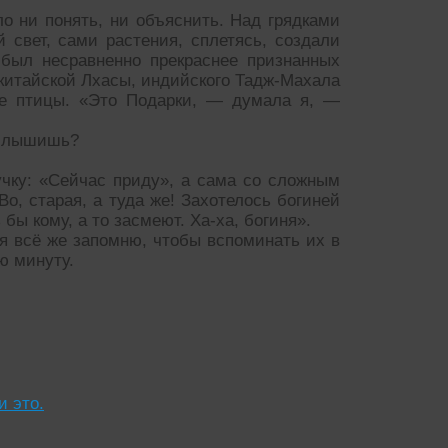
о ни понять, ни объяснить. Над грядками
 свет, сами растения, сплетясь, создали
был несравненно прекраснее признанных
китайской Лхасы, индийского Тадж-Махала
е птицы. «Это Подарки, — думала я, —
 слышишь?
чку: «Сейчас приду», а сама со сложным
о, старая, а туда же! Захотелось богиней
бы кому, а то засмеют. Ха-ха, богиня».
ц я всё же запомню, чтобы вспоминать их в
ю минуту.
и это.