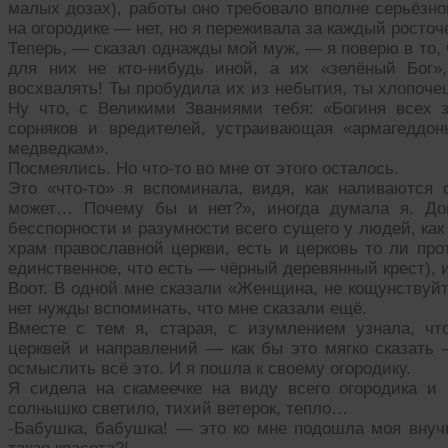
малых дозах), работы оно требовало вполне серьёзно
на огородике — нет, но я переживала за каждый росточе
Теперь, — сказал однажды мой муж, — я поверю в то, 
для них не кто-нибудь иной, а их «зелёный Бог»
восхвалять! Ты пробудила их из небытия, ты хлопоч
Ну что, с Великими Званиями тебя: «Богиня всех 
сорняков и вредителей, устраивающая «армагеддон
медведкам».
Посмеялись. Но что-то во мне от этого осталось.
Это «что-то» я вспоминала, видя, как наливаются 
может… Почему бы и нет?», иногда думала я. До
бесспорности и разумности всего сущего у людей, как
храм православной церкви, есть и церковь то ли прот
единственное, что есть — чёрный деревянный крест), 
Воот. В одной мне сказали «Женщина, не кощунствуйт
нет нужды вспоминать, что мне сказали ещё.
Вместе с тем я, старая, с изумлением узнала, чт
церквей и направлений — как бы это мягко сказать
осмыслить всё это. И я пошла к своему огородику.
Я сидела на скамеечке на виду всего огородика и
солнышко светило, тихий ветерок, тепло…
-Бабушка, бабушка! — это ко мне подошла моя внучк