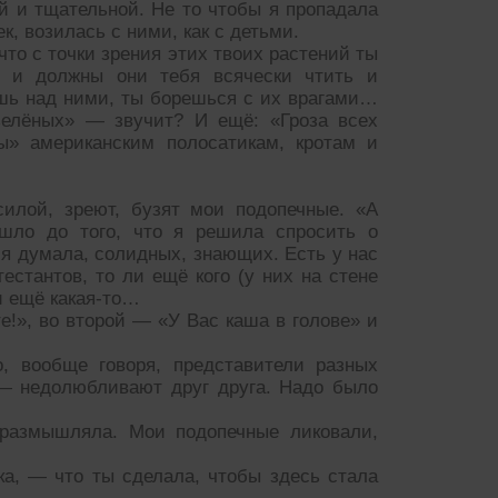
й и тщательной. Не то чтобы я пропадала
к, возилась с ними, как с детьми.
что с точки зрения этих твоих растений ты
, и должны они тебя всячески чтить и
ешь над ними, ты борешься с их врагами…
зелёных» — звучит? И ещё: «Гроза всех
ы» американским полосатикам, кротам и
силой, зреют, бузят мои подопечные. «А
шло до того, что я решила спросить о
 я думала, солидных, знающих. Есть у нас
естантов, то ли ещё кого (у них на стене
и ещё какая-то…
е!», во второй — «У Вас каша в голове» и
о, вообще говоря, представители разных
 — недолюбливают друг друга. Надо было
 размышляла. Мои подопечные ликовали,
а, — что ты сделала, чтобы здесь стала