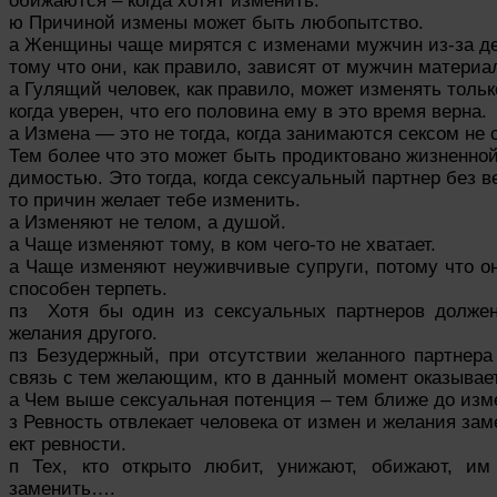
обижаются – когда хотят изменить.
ю Причиной измены может быть любопытство.
а Женщины чаще мирятся с изменами мужчин из-за де
тому что они, как правило, зависят от мужчин материа
а Гулящий человек, как правило, может изменять только
когда уверен, что его половина ему в это время верна.
а Измена — это не тогда, когда занимаются сексом не 
Тем более что это может быть продиктовано жизненной
димостью. Это тогда, когда сексуальный партнер без в
то причин желает тебе изменить.
а Изменяют не телом, а душой.
а Чаще изменяют тому, в ком чего-то не хватает.
а Чаще изменяют неуживчивые супруги, потому что он
способен терпеть.
пз Хотя бы один из сексуальных партнеров должен
желания другого.
пз Безудержный, при отсутствии желанного партнера
связь с тем желающим, кто в данный момент оказывае
а Чем выше сексуальная потенция – тем ближе до изм
з Ревность отвлекает человека от измен и желания зам
ект ревности.
п Тех, кто открыто любит, унижают, обижают, им
заменить….