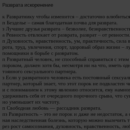
Разврата искоренение
к Развратнику чтобы изменится – достаточно влюбиться
п Безделье – самая благодатная почва для разврата.
з Лучшие друзья разврата – безволие, безнравственност
а Ревность отвлекает от разврата, разврат – от ревности
п Духовность, нравственность, ум, практичность, сила в
рота, труд, увлечения, спорт, здоровый образ жизни – 
помощники в борьбе с развратом.
п Развратный человек, не способный справиться с эти
пороком, должен хотя бы, несмотря ни на что, иметь од
тоянного сексуального партнера.
з Если у развратного человека есть постоянный сексуа
партнер, который знает, что этот порок не подвластен ч
и с пониманием к этому явлению относится, ему намног
удерживать себя от очередного порочного срыва, что с
но уменьшает их частоту.
п Свободная любовь — рассадник разврата.
пз Развратность – это не порок и даже не недостаток, а
ная наследственная болезнь, которую можно вылечить т
рез рост самосознания, духовность, нравственность, л