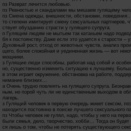
пз Разврат лечится любовью.
пз Ревностью и скандалами мы мешаем гулящему челов
пз Смена одежды, внешности, обстановки, поведения…
то степени имитирует смену сексуальных партнеров, ч
ствует обузданию страсти у гулящего супруга.
п Гулящим людям не мытьем так катаньем надо подвод
бя к постоянству. Даже если это удается к старости – у
Духовный рост, отход от животных чувств, анализ про
щего, более спокойная и уединенная жизнь — вот неко
мощники.
з Гулящие люди способны, работая над собой и особе
но, существенно изменить ситуацию к лучшему. Боль
в этом играет окружение, обстановка на работе, поддер
нимание близких…
а Очень трудно повлиять на гулящего супруга. Безнрав
ным, но порой чуть ли не единственным выходом в обл
лагерь.
з Гулящий человек в первую очередь живет сексом, по
находится постоянно в поиске лучшего сексуального п
пз Чтобы человек не гулял, надо, чтобы у него на перв
были семья, дело, творчество, хобби… Тогда он будет 
ся лишь о том, чтобы не потерять существующего сек