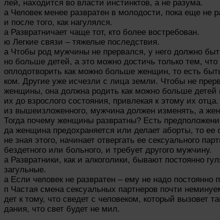
лей, находится во власти инстинктов, а не разума.
а Человек менее развратен в молодости, пока еще не р
и после того, как нагулялся.
а Развратничает чаще тот, кто более востребован.
ю Легкие связи – тяжелые последствия.
а Чтобы род мужчины не прервался, у него должно быт
но больше детей, а это можно достичь только тем, что
оплодотворить как можно больше женщин, то есть быт
ком. Другие уже исчезли с лица земли. Чтобы не прер
женщины, она должна родить как можно больше детей 
их до взрослого состояния, привлекая к этому их отца
из вышеизложенного, мужчина должен изменять, а жен
Тогда почему женщины развратны? Есть предположение,
да женщина предохраняется или делает аборты, то ее 
не зная этого, начинает отвергать ее сексуального парт
бездетного или больного, и требует другого мужчину.
а Развратники, как и алкоголики, бывают постоянно гу
загульные.
а Если человек не развратен – ему не надо постоянно 
п Частая смена сексуальных партнеров почти неминуе
дет к тому, что сведет с человеком, который вызовет та
дания, что свет будет не мил.