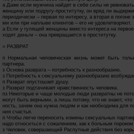
а Даже если мужчина найдет в себе силы не ревноват
женщину или подругу-проститутку, он вряд ли выдержит
периодически – первая по интересу, а вторая в погоне з
ми или при наплыве клиентов – его не удовлетворяют.
а Если у гулящей женщины вместо интереса на первое
ходят деньги – она превращается в проститутку.
= РАЗВРАТ
п Нормальная человеческая жизнь может быть только
партнера.
з Основа разврата – потребность к разнообразию.
з Потребность к сексуальному разнообразию возбужда
п Разврат опустошает душу.
з Разврат подтачивает нравственность человека.
пз Некоторые и чаще молодые люди развратны не пото
могут быть верными, а лишь потому, что не знают, что 
ность, зачем она нужна людям и как необходима для п
ния счастья.
п Чтобы легче переносить измены сексуальных партнер
надо относиться с сожалением, как к больным пороко
з Человек, совершающий Распутные действия без кор