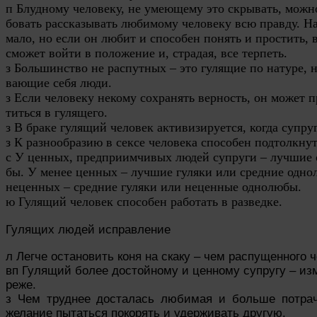
п
Блудному
человеку, не умеющему это скрывать, можн
бовать рассказывать любимому человеку всю правду. 
мало, но если он любит и способен понять и простить, 
сможет войти в положение и, страдая, все терпеть.
з Большинство не
распутны
х – это гулящие по натуре, 
вающие себя люди.
з Если человеку некому сохранять верность, он может п
титься в гулящего.
з В браке гулящий человек активизируется, когда супру
з К разнообразию в сексе человека способен подтолкнут
с У ценных, предприимчивых людей супруги – лучшие
бы. У менее ценных – лучшие гуляки или средние одно
неценных – средние гуляки или неценные однолюбы.
ю Гулящий человек способен работать в разведке.
Гулящих людей исправление
л Легче остановить коня на скаку – чем распущенного ч
вп Гулящий более достойному и ценному супругу – из
реже.
з Чем труднее досталась любимая и больше потра
желание пытаться покорять и удерживать другую.