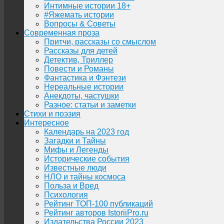
Интимные истории 18+
#Яжемать истории
Вопросы & Советы
Современная проза
Притчи, рассказы со смыслом
Рассказы для детей
Детектив, Триллер
Повести и Романы
Фантастика и Фэнтези
Нереальные истории
Анекдоты, частушки
Разное: статьи и заметки
Стихи и поэзия
Интересное
Календарь на 2023 год
Загадки и Тайны
Мифы и Легенды
Исторические события
Известные люди
НЛО и тайны космоса
Польза и Вред
Психология
Рейтинг ТОП-100 публикаций
Рейтинг авторов IstoriiPro.ru
Издательства России 2023