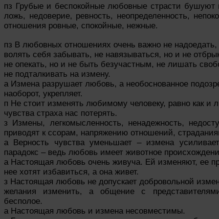
пз Грубые и беспокойные любовные страсти бушуют в
ложь, недоверие, ревность, неопределенность, непок
отношения ровные, спокойные, нежные.
пз В любовных отношениях очень важно не надоедать, 
волять себя забывать, не навязываться, но и не отбры
не опекать, но и не быть безучастным, не лишать своб
не подталкивать на измену.
а Измена разрушает любовь, а необоснованное подозре
наоборот, укрепляет.
п Не стоит изменять любимому человеку, равно как и 
чувства страха нас потерять.
з Измены, легкомысленность, ненадежность, недос
приводят к ссорам, напряжению отношений, страдания
а Верность чувства уменьшает – измена усиливает
парадокс – ведь любовь имеет животное происхождени
а Настоящая любовь очень живуча. Ей изменяют, ее пр
нее хотят избавиться, а она живет.
з Настоящая любовь не допускает добровольной изме
желания изменить, а общение с представителями
бесполое.
а Настоящая любовь и измена несовместимы.