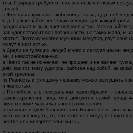
тны. Природа требует от них все новых и новых сексу
связей.
з Женщина нужна как любовница, жена, друг, собеседн
т. д. Проще найти несколько женщин для каждой роли, 
раздваивает и вызывает недовольство. Можно найти од
рая удовлетворит все потребности, но таких мало, и на
хватит. Поэтому многие мужчины мечутся, рвут себя н
живут в несчастье.
а Среди не гулящих людей много с сексуальными нед
ми и невостребованных.
а Никто так не понимает, не прощает и не жалеет гуля
дей, как тот, кому удалось, работая над собой, выкараб
этой трясины.
пз Ревность к гулящему человеку можно заглушить по
и жалостью.
з Потребность в сексуальном разнообразии – сильнее
самосохранения, ведь она диктуется самой владыч
ничего кроме максимального размножения.
п Гулящих людей большинство. Ничего не остается, ка
мать их и прощать; те, кто этого не смогут, останутся в
честве или испортят себе жизнь.