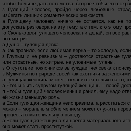
чтобы больше дать потомства, второе чтобы его сохра
з Гулящий человек, пройдя через любовные страд
избегать лишних романтических знакомств.
а Гулящему человеку ничего не остается, как не т
допускать разговора на эту тему, а с тем, кто этому п
ю Сколько для гулящего человека ни делай, он все рав
во смотрит.
а Душа – гулящая девка.
а Как правило, если любимая верна – то холодна, если
з Глупым и не ревнивым – достаются страстные гу
или страстные, но хитрые, не уловимые гулены.
з Отсутствие поклонников вынуждает человека к поиску
з Мужчины по природе своей как охотники за женским
а Гулящая женщина может согласиться только на то, чт
а Чтобы быть супругом гулящей женщины – порой доста
п Чтобы гулящий человек меньше ранил, ему надо отве
ей жизни меньшую роль.
а Если гулящая женщина неисправима, а расстаться с 
можно – моральным облегчением может служить перев
процесса в материальную выгоду.
а Если гулящая женщина лишается материального ист
она может стать проституткой.