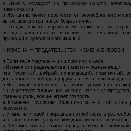
а Измену осуждает не природное начало человек
цивилизации.
в Женщина может перенести от возлюбленного много
явное, демонстративное безразличие.
з Разлука, измена, перемена места жительства, страны,
очередь зависят не от условий, а от величины резе
природой и дополненного жизнью.
=
ИЗМЕНА, = ПРЕДАТЕЛЬСТВО, ИЗМЕНА В ЛЮБВИ
п Если тебя предали – ищи причину в себе.
к Измена от предательства и мести – разные вещи.
пзв Разумный, добрый, понимающий, практичный, з
дать больше свободы супругу, а себя от измены удерж
а На кануне предательства, чтобы усыпить свою жер
з Существует ошибочное мнение, что чаще предательс
главную роль, все же играет глупость.
а Изменяют супругам большинство – с той лишь р
незаметно.
з У многих людей природная потребность в разнообра
исполнить свой супружеский долг лишь после измены, 
а Мужчине чтобы суметь прощать измены любимой 