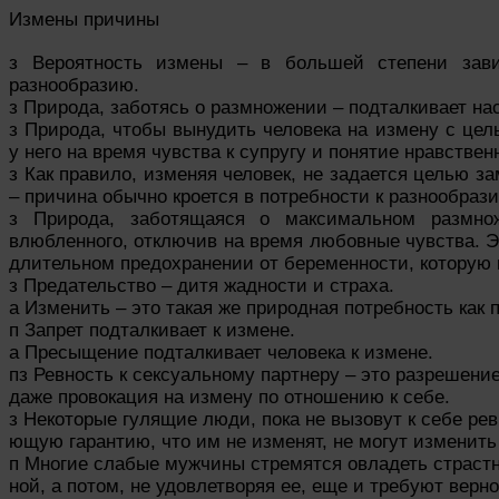
Измены причины
з Вероятность измены – в большей степени зави
разнообразию.
з Природа, заботясь о размножении – подталкивает нас
з Природа, чтобы вынудить человека на измену с це
у него на время чувства к супругу и понятие нравствен
з Как правило, изменяя человек, не задается целью з
– причина обычно кроется в потребности к разнообраз
з Природа, заботящаяся о максимальном размно
влюбленного, отключив на время любовные чувства. 
длительном предохранении от беременности, которую 
з Предательство – дитя жадности и страха.
а Изменить – это такая же природная потребность как 
п Запрет подталкивает к измене.
а Пресыщение подталкивает человека к измене.
пз Ревность к сексуальному партнеру – это разрешение
даже провокация на измену по отношению к себе.
з Некоторые гулящие люди, пока не вызовут к себе рев
ющую гарантию, что им не изменят, не могут изменить
п Многие слабые мужчины стремятся овладеть страст
ной, а потом, не удовлетворяя ее, еще и требуют верно