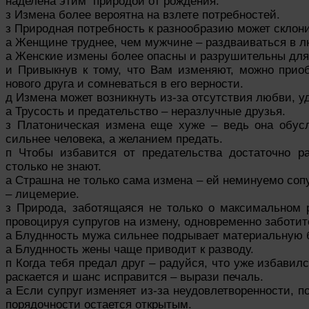
наделена этим природой от рождения.
з Измена более вероятна на взлете потребностей.
з Природная потребность к разнообразию может склони
а Женщине труднее, чем мужчине – раздваиваться в л
а Женские измены более опасны и разрушительны для
и Привыкнув к тому, что Вам изменяют, можно прио
нового друга и сомневаться в его верности.
д Измена может возникнуть из-за отсутствия любви, у
а Трусость и предательство – неразлучные друзья.
з Платоническая измена еще хуже – ведь она обус
сильнее человека, а желанием предать.
п Чтобы избавится от предательства достаточно р
столько не знают.
а Страшна не только сама измена – ей неминуемо соп
– лицемерие.
з Природа, заботящаяся не только о максимальном 
провоцируя супругов на измену, одновременно заботит
а Блуднность мужа сильнее подрывает материальную 
а Блуднность жены чаще приводит к разводу.
п Когда тебя предал друг – радуйся, что уже избавил
раскается и шанс исправится – вырази печаль.
а Если супруг изменяет из-за неудовлетворенности, п
порядочности остается открытым.