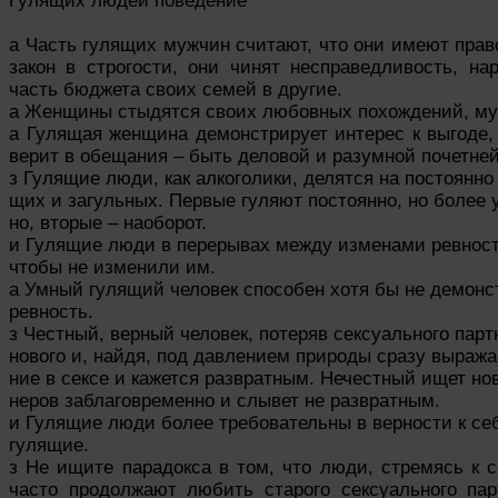
Гулящих людей поведение
а Часть гулящих мужчин считают, что они имеют право
закон в строгости, они чинят несправедливость, н
часть бюджета своих семей в другие.
а Женщины стыдятся своих любовных похождений, муж
а Гулящая женщина демонстрирует интерес к выгоде, 
верит в обещания – быть деловой и разумной почетней
з Гулящие люди, как алкоголики, делятся на постоянно 
щих и загульных. Первые гуляют постоянно, но более 
но, вторые – наоборот.
и Гулящие люди в перерывах между изменами ревност
чтобы не изменили им.
а Умный гулящий человек способен хотя бы не демонс
ревность.
з Честный, верный человек, потеряв сексуального парт
нового и, найдя, под давлением природы сразу выража
ние в сексе и кажется развратным. Нечестный ищет но
неров заблаговременно и слывет не развратным.
и Гулящие люди более требовательны в верности к себ
гулящие.
з Не ищите парадокса в том, что люди, стремясь к 
часто продолжают любить старого сексуального пар