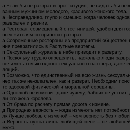
а Если бы не разврат и проституция, не видать бы нев
ванным мужчинам молодого, красивого женского тела.
а Несправедливо, глупо и смешно, когда человек одно
развратен и ревнив.
а Ресторан, совмещенный с гостиницей, удобен для го
ным жителям он приносит разврат.
а Современные рестораны из предприятий общественн
ния превратились в Распутные вертепы.
п Сексуальный журавль в небе приводит к разврату.
п Поскольку трудно определить, насколько люди развра
ше иметь только одного сексуального партнера, даже е
лящий.
п Возможно, что единственный на всю жизнь сексуаль
нер так же нежелателен, как и разврат. Необходим поис
то здоровой физической и моральной середины.
а Однолюб не изменит даже чучелу, бабник не устоит, 
ли его жена королева.
п От брака по расчету прямая дорога к измене.
д Природная верность – когда изменять нет потребност
лк Лучше любовь с изменой – чем верность без любви
а Верность нужна лишь любящей жене – не любяще
мужа.