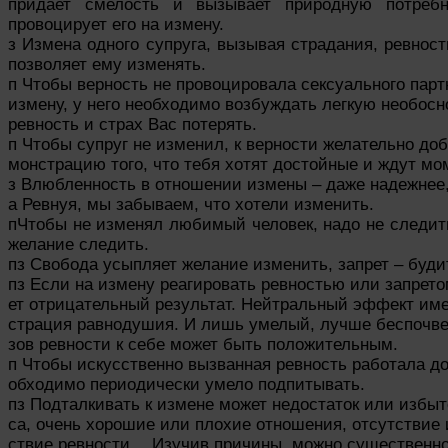
придает смелость и вызывает природную потребн
провоцирует его на измену.
з Измена одного супруга, вызывая страдания, ревност
позволяет ему изменять.
п Чтобы верность не провоцировала сексуального парт
измену, у него необходимо возбуждать легкую необос
ревность и страх Вас потерять.
п Чтобы супруг не изменил, к верности желательно доб
монстрацию того, что тебя хотят достойные и ждут мом
з Влюбленность в отношении измены – даже надежнее,
а Ревнуя, мы забываем, что хотели изменить.
пЧтобы не изменял любимый человек, надо не следить
желание следить.
пз Свобода усыпляет желание изменить, запрет – буди
пз Если на измену реагировать ревностью или запрето
ет отрицательный результат. Нейтральный эффект име
страция равнодушия. И лишь умелый, лучше беспочв
зов ревности к себе может быть положительным.
п Чтобы искусственно вызванная ревность работала дол
обходимо периодически умело подпитывать.
пз Подталкивать к измене может недостаток или избыт
са, очень хорошие или плохие отношения, отсутствие 
ствие ревности… Изучив причины, можно существенно