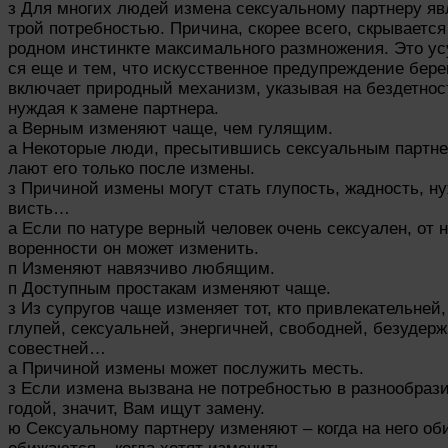
з Для многих людей измена сексуальному партнеру яв
трой потребностью. Причина, скорее всего, скрывается
родном инстинкте максимального размножения. Это ус
ся еще и тем, что искусственное предупреждение бер
включает природный механизм, указывая на бездетнос
нуждая к замене партнера.
а Верным изменяют чаще, чем гулящим.
а Некоторые люди, пресытившись сексуальным партне
лают его только после измены.
з Причиной измены могут стать глупость, жадность, ну
висть…
а Если по натуре верный человек очень сексуален, от 
воренности он может изменить.
п Изменяют навязчиво любящим.
п Доступным простакам изменяют чаще.
з Из супругов чаще изменяет тот, кто привлекательней
глупей, сексуальней, энергичней, свободней, безудерж
совестней…
а Причиной измены может послужить месть.
з Если измена вызвана не потребностью в разнообраз
годой, значит, Вам ищут замену.
ю Сексуальному партнеру изменяют – когда на него об