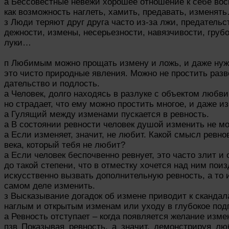
а Бессовестные невежи хорошее отношение к себе во
как возможность наглеть, хамить, предавать, изменят
з Люди теряют друг друга часто из-за лжи, предательст
дежности, измены, несерьезности, навязчивости, грубо
луки…
п Любимым можно прощать измену и ложь, и даже нуж
это чисто природные явления. Можно не простить разве
дательство и подлость.
а Человек, долго находясь в разлуке с объектом любви,
но страдает, что ему можно простить многое, и даже из
а Гулящий между изменами пускается в ревность.
а В состоянии ревности человек душой изменить не мо
а Если изменяет, значит, не любит. Какой смысл ревно
века, который тебя не любит?
а Если человек беспочвенно ревнует, это часто злит и
до такой степени, что в отместку хочется над ним пои
искусственно вызвать дополнительную ревность, а то 
самом деле изменить.
з Высказывание догадок об измене приводит к скандал
наглым и открытым изменам или уходу в глубокое под
а Ревность отступает – когда появляется желание изме
пзв Показывая ревность, а значит, демонстрируя л