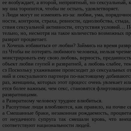
ее возбуждает, а второй, неприятный, но сексуальный, к
му она торопится, чтобы не остыть, удовлетворяет.
з Люди могут не изменять из-за: любви, ума, порядочнос
ности, контроля, страха, ревности, однолюбства, стыда,
ствия сексуальной активности, отсутствия условий… П
тельно, но, несмотря на такое количество возможных пр
разврат процветает.
п Хочешь избавиться от любви? Займись на время развр
пз Чтобы не потерять любимого человека, нельзя чрезме
монстрировать ему свою любовь, верность, преданность
объект любви глупей и развратней, а любовь слабее, тем
сз Поскольку ухаживание происходит до сексуальных о
ний и сексуального партнера по-настоящему добиваютс
раз, женщины, которых этот процесс очень увлекает ил
ется более важным, чем секс, становятся флиртовщица
развратницами.
а Развратному человеку труднее влюбиться.
з Распутные люди влюбляются, как правило, на почве 
а Смешанные браки, незаконная рождаемость, процвет
от неудачного супруга так смешали кровь, что вн
соответствуют национальности людей.