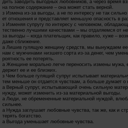
дить заводить выгодных любовников, а через время вз
на полное содержание – она может стать верной.
з Измена из-за выгоды, а не по интересу не так сильно
ет отношения и представляет меньшую опасность в ра
з Изменяя супругу по интересу с человеком, обладающ
тественно лучшими качествами – мы отдаляемся от нег
за выгоды – когда плательщик, как правило, хуже – во
даже сближение.
а Лишив гулящую женщину средств, мы вынуждаем ее
нам с мужчинами низшего сорта из-за денег, чем умен
роятность ее потерять.
а Женщине морально легче переносить измены мужа, е
держит ее и ее близких.
з Чем больше гулящий супруг испытывает материальн
тем меньше он отдается чувствам, а больше думает о 
а Верный супруг, испытывающий очень сильную мате
нужду, может изменить из-за материальной выгоды.
а Люди, не обремененные материальной нуждой, влю
сильнее.
а Нужда заглушает любовные чувства, так же, как и стр
терять богатство.
а Выгода уменьшает любовные чувства.