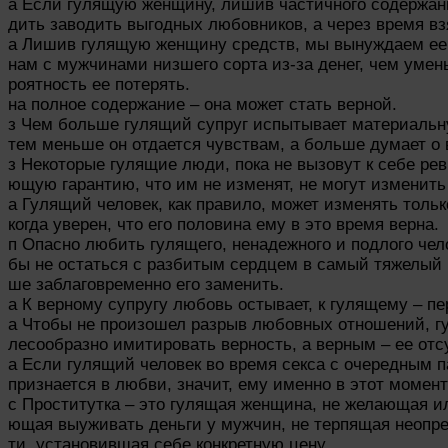
а Если гулящую женщину, лишив частичного содержан
дить заводить выгодных любовников, а через время вз
а Лишив гулящую женщину средств, мы вынуждаем ее
нам с мужчинами низшего сорта из-за денег, чем умен
роятность ее потерять.
на полное содержание – она может стать верной.
з Чем больше гулящий супруг испытывает материальн
тем меньше он отдается чувствам, а больше думает о 
з Некоторые гулящие люди, пока не вызовут к себе рев
ющую гарантию, что им не изменят, не могут изменить
а Гулящий человек, как правило, может изменять только
когда уверен, что его половина ему в это время верна.
п Опасно любить гулящего, ненадежного и подлого чело
бы не остаться с разбитым сердцем в самый тяжелый 
ше заблаговременно его заменить.
а К верному супругу любовь остывает, к гулящему – пе
а Чтобы не произошел разрыв любовных отношений, г
лесообразно имитировать верность, а верным – ее отс
а Если гулящий человек во время секса с очередным 
признается в любви, значит, ему именно в этот момен
с Проститутка – это гулящая женщина, не желающая и
ющая выуживать деньги у мужчин, не терпящая неопр
ти, установившая себе конкретную цену.