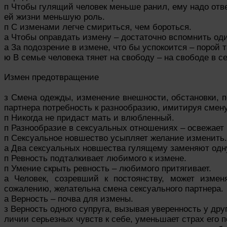
п Чтобы гулящий человек меньше ранил, ему надо отве
ей жизни меньшую роль.
п С изменами легче смириться, чем бороться.
а Чтобы оправдать измену – достаточно вспомнить од
а За подозрение в измене, что бы успокоится – порой т
ю В семье человека тянет на свободу – на свободе в с
Измен предотвращение
з Смена одежды, изменение внешности, обстановки, п
партнера потребность к разнообразию, имитируя смен
п Никогда не придаст мать и влюбленный.
п Разнообразие в сексуальных отношениях – освежает 
п Сексуальное новшество усыпляет желание изменить.
а Два сексуальных новшества гулящему заменяют одн
п Ревность подталкивает любимого к измене.
п Умение скрыть ревность – любимого притягивает.
а Человек, созревший к постоянству, может измен
сожалению, желательна смена сексуального партнера.
а Верность – почва для измены.
з Верность одного супруга, вызывая уверенность у друг
личии серьезных чувств к себе, уменьшает страх его п