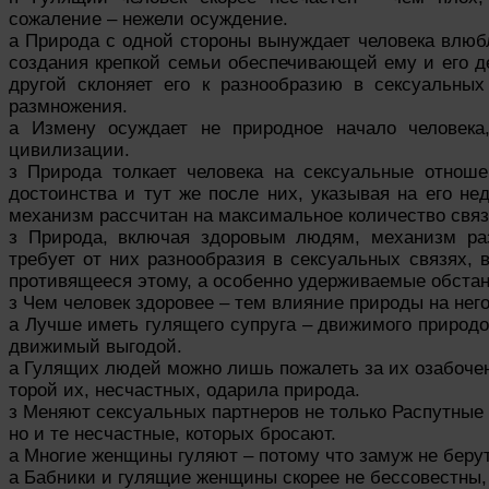
сожаление – нежели осуждение.
а Природа с одной стороны вынуждает человека влюб
создания крепкой семьи обеспечивающей ему и его д
другой склоняет его к разнообразию в сексуальн
размножения.
а Измену осуждает не природное начало человек
цивилизации.
з Природа толкает человека на сексуальные отнош
достоинства и тут же после них, указывая на его не
механизм рассчитан на максимальное количество свя
з Природа, включая здоровым людям, механизм ра
требует от них разнообразия в сексуальных связях,
противящееся этому, а особенно удерживаемые обста
з Чем человек здоровее – тем влияние природы на нег
а Лучше иметь гулящего супруга – движимого природо
движимый выгодой.
а Гулящих людей можно лишь пожалеть за их озабочен
торой их, несчастных, одарила природа.
з Меняют сексуальных партнеров не только Распутные
но и те несчастные, которых бросают.
а Многие женщины гуляют – потому что замуж не берут
а Бабники и гулящие женщины скорее не бессовестны, 