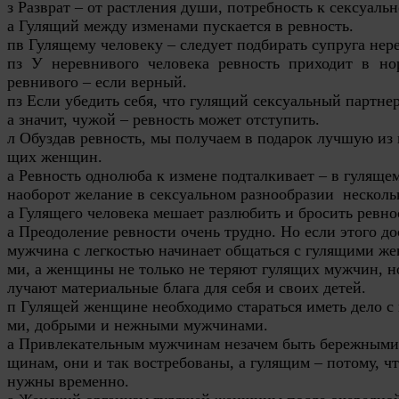
з Разврат – от растления души, потребность к сексуаль
а Гулящий между изменами пускается в ревность.
пв Гулящему человеку – следует подбирать супруга нер
пз У неревнивого человека ревность приходит в но
ревнивого – если верный.
пз Если убедить себя, что гулящий сексуальный партне
а значит, чужой – ревность может отступить.
л Обуздав ревность, мы получаем в подарок лучшую из 
щих женщин.
а Ревность однолюба к измене подталкивает – в гуляще
наоборот желание в сексуальном разнообразии нескольк
а Гулящего человека мешает разлюбить и бросить ревно
а Преодоление ревности очень трудно. Но если этого до
мужчина с легкостью начинает общаться с гулящими ж
ми, а женщины не только не теряют гулящих мужчин, н
лучают материальные блага для себя и своих детей.
п Гулящей женщине необходимо стараться иметь дело с
ми, добрыми и нежными мужчинами.
а Привлекательным мужчинам незачем быть бережными
щинам, они и так востребованы, а гулящим – потому, ч
нужны временно.