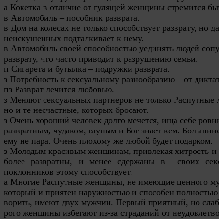
а Кокетка в отличие от гулящей женщины стремится бы
в Автомобиль – пособник разврата.
в Дом на колесах не только способствует разврату, но д
неискушенных подталкивает к нему.
в Автомобиль своей способностью уединять людей сопу
разврату, что часто приводит к разрушению семьи.
п Сигарета и бутылка – подружки разврата.
з Потребность к сексуальному разнообразию – от диктат
пз Разврат лечится любовью.
з Меняют сексуальных партнеров не только Распутные 
но и те несчастные, которых бросают.
з Очень хороший человек долго мечется, ища себе ровн
развратным, чудаком, глупым и Бог знает кем. Большин
ему не пара. Очень плохому же любой будет подарком.
з Молодым красивым женщинам, привлекая хитрость и к
более развратны, и менее сдержаны в своих секс
поклонников этому способствует.
а Многие Распутные женщины, не имеющие ценного м
который и приятен наружностью и способен полностью 
ворить, имеют двух мужчин. Первый приятный, но слаб
рого женщины избегают из-за страданий от неудовлетв