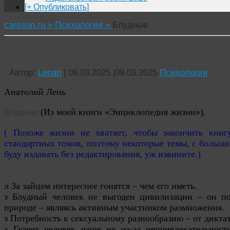
[+ Опубликовать]
carsson.ru »
Психология »
Блудные
Блудные
Автор:
Lenan
|
09.03.2025
|
09.03.2025
Психология
Анатолий Лень
Блудные
(Из моей книги «Энциклопедия жизни»).
( Похоже жизни не хватает, чтобы закончить кни
стандартных томов, поэтому некоторые темы, с больши
буду издавать без редактирования, уж извините.)
л За зайцем интереснее гонятся – чем его иметь.
з
Блудный
человек не выгоден цивилизации – он по
природе – являясь активным участником размножения.
з Потребность к сексуальному разнообразию – от диктат
з Гуляет человек чаще не из-за непривлекательност