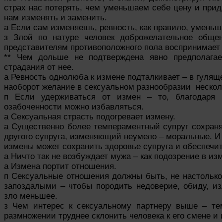
страх нас потерять, чем уменьшаем себе цену и при
нам изменять и заменить.
а Если сам изменяешь, ревность, как правило, уменьш
з Злой по натуре человек доброжелательное обще
представителям противоположного пола воспринимает 
** Чем дольше не подтверждена явно предполага
страдания от нее.
а Ревность однолюба к измене подталкивает – в гулящ
наоборот желание в сексуальном разнообразии несколь
п Если удерживаться от измен – то, благодаря 
озабоченности можно избавляться.
а Сексуальная страсть подогревает измену.
а Существенно более темпераментный супруг сохран
другого супруга, изменяющий неумело – моральные. И
измены может сохранить здоровье супруга и обеспечи
а Ничто так не возбуждает мужа – как подозрение в из
а Измена портит отношения.
п Сексуальные отношения должны быть, не настолько
запоздалыми – чтобы породить недоверие, обиду, из
зло меньшее.
з Чем интерес к сексуальному партнеру выше – т
размножении труднее склонить человека к его смене и 