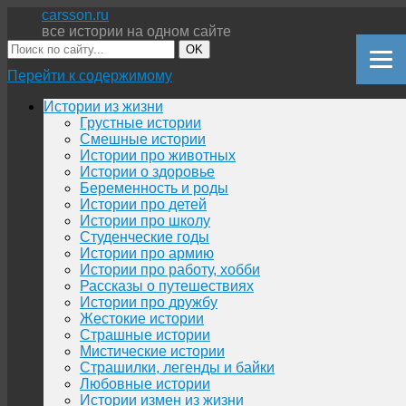
carsson.ru
все истории на одном сайте
OK
Перейти к содержимому
Истории из жизни
Грустные истории
Смешные истории
Истории про животных
Истории о здоровье
Беременность и роды
Истории про детей
Истории про школу
Студенческие годы
Истории про армию
Истории про работу, хобби
Рассказы о путешествиях
Истории про дружбу
Жестокие истории
Страшные истории
Мистические истории
Страшилки, легенды и байки
Любовные истории
Истории измен из жизни