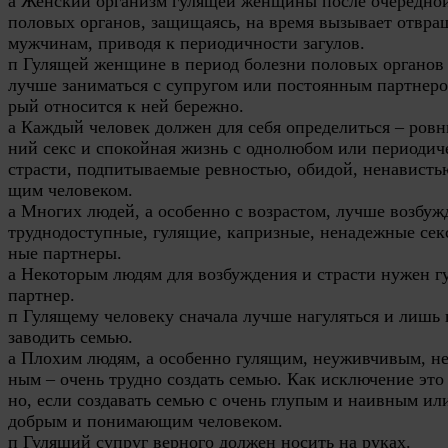
а Женский организм гулящей женщины после очередно
половых органов, защищаясь, на время вызывает отвра
мужчинам, приводя к периодичности загулов.
п Гулящей женщине в период болезни половых органов
лучше заниматься с супругом или постоянным партнеро
рый относится к ней бережно.
а Каждый человек должен для себя определиться – ровн
ний секс и спокойная жизнь с однолюбом или периодич
страсти, подпитываемые ревностью, обидой, ненавистью
щим человеком.
а Многих людей, а особенно с возрастом, лучше возбу
труднодоступные, гулящие, капризные, ненадежные сек
ные партнеры.
а Некоторым людям для возбуждения и страсти нужен 
партнер.
п Гулящему человеку сначала лучше нагуляться и лишь
заводить семью.
а Плохим людям, а особенно гулящим, неуживчивым, не
ным – очень трудно создать семью. Как исключение это
но, если создавать семью с очень глупым и наивным ил
добрым и понимающим человеком.
п Гулящий супруг верного должен носить на руках.