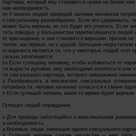
партнера, который ему становится нужен не более чем
ная необходимость.
зп У многих людей природой заложен механизм потре
к сексуальному разнообразию. Если его сдерживать, ч
может быть верным, но это будет его угнетать. Если же
тить поводья, у большинства перебесившихся людей 
ет пресыщение, и они становятся верными, причем не 
телом, как первые, но и душой. Большим недостатком 
го варианта является то, что у некоторых людей этот 
сильно затягивается.
пз Если гулящему человеку, чтобы избавиться от порок
ся вырасти духовно, ему необходимо влюбиться или х
ти сексуального партнера, которого невозможно замени
з Разобравшись в механизме сексуальных отношен
потребности, человек начинает относится к смене парт
п Если гулящий человек, какое-то время будет верным 
Гулящих людей оправдание
з Для природы заботящейся о максимальном размноже
а необходимость.
а Волевые, люди, имеющие одного сексуального партн
п Гулящий человек скорее несчастен – чем плох