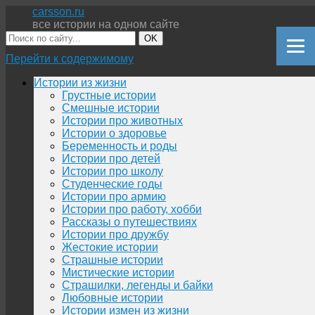
carsson.ru
все истории на одном сайте
OK
Перейти к содержимому
Истории из жизни
Грустные истории
Смешные истории
Истории про животных
Истории о здоровье
Беременность и роды
Истории про детей
Истории про школу
Студенческие годы
Истории про армию
Истории про работу, хобби
Рассказы о путешествиях
Истории про дружбу
Жестокие истории
Страшные истории
Мистические истории
Страшилки, легенды и байки
Любовные истории
Истории измен из жизни