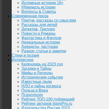
Интимные истории 18+
#Яжемать истории
Вопросы & Советы
Современная проза
Притчи, рассказы со смыслом
Рассказы для детей
Детектив, Триллер
Повести и Романы
Фантастика и Фэнтези
Нереальные истории
Анекдоты, частушки
Разное: статьи и заметки
Стихи и поэзия
Интересное
Календарь на 2023 год
Загадки и Тайны
Мифы и Легенды
Исторические события
Известные люди
НЛО и тайны космоса
Польза и Вред
Психология
Рейтинг ТОП-100 публикаций
Рейтинг авторов IstoriiPro.ru
Издательства России 2023