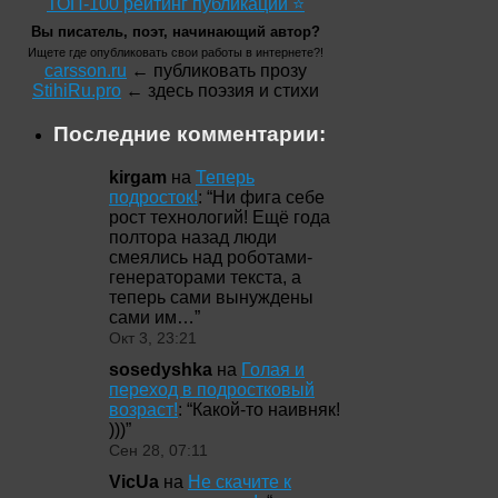
ТОП-100 рейтинг публикаций ⭐
Вы писатель, поэт, начинающий автор?
Ищете где опубликовать свои работы в интернете?!
carsson.ru
← публиковать прозу
StihiRu.pro
← здесь поэзия и стихи
Последние комментарии:
kirgam
на
Теперь
подросток!
: “
Ни фига себе
рост технологий! Ещё года
полтора назад люди
смеялись над роботами-
генераторами текста, а
теперь сами вынуждены
сами им…
”
Окт 3, 23:21
sosedyshka
на
Голая и
переход в подростковый
возраст!
: “
Какой-то наивняк!
)))
”
Сен 28, 07:11
VicUa
на
Не скачите к