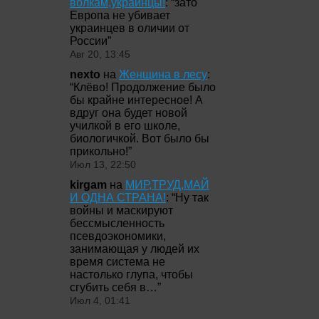
волкам,украинцы!
: “
зато
Европа не убивает
украинцев в оличии от
России
”
Авг 20, 13:45
nexto
на
Женщина в лесу
:
“
Клёво! Продолжение было
бы крайне интересное! А
вдруг она будет новой
училкой в его школе,
биологичкой. Вот было бы
прикольно!
”
Июл 13, 22:50
kirgam
на
МИР,ТРУД,МАЙ
И ОДНА СТРАНА!
: “
Ну так
войны и маскируют
бессмысленность
псевдоэкономики,
занимающая у людей их
время система не
настолько глупа, чтобы
сгубить себя в…
”
Июл 4, 01:41