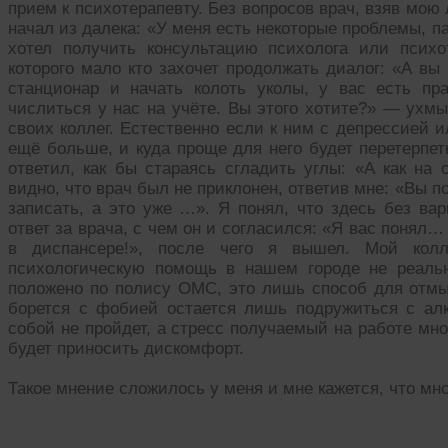
прием к психотерапевту. Без вопросов врач, взяв мою
начал из далека: «У меня есть некоторые проблемы, п
хотел получить консультацию психолога или психо
которого мало кто захочет продолжать диалог: «А в
станционар и начать колоть уколы, у вас есть п
числиться у нас на учёте. Вы этого хотите?» — ухм
своих коллег. Естественно если к ним с депрессией 
ещё больше, и куда проще для него будет перетерпет
ответил, как бы стараясь сгладить углы: «А как на
видно, что врач был не приклонен, ответив мне: «Вы 
записать, а это уже …». Я понял, что здесь без вар
ответ за врача, с чем он и согласился: «Я вас понял…
в диспансере!», после чего я вышел. Мой колл
психологическую помощь в нашем городе не реальн
положено по полису ОМС, это лишь способ для отмыв
борется с фобией остается лишь подружиться с ал
собой не пройдет, а стресс получаемый на работе мн
будет приносить дискомфорт.
Такое мнение сложилось у меня и мне кажется, что мно
Читать похожие истории: