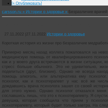
[+ Опубликовать]
carsson.ru »
Истории о здоровье »
Безразличие врачей 
Безразличие врачей или кто дает клятву Гиппо
27.11.2022
|
27.11.2022
Истории о здоровье
Короткая история из жизни про безразличие медработн
Примерно месяц назад коллега пожаловался на нево
медицинскую помощь от квалифицированного психоло
как и у моего друга встречаются в жизни ситуации, 
стресс больше обычного. Это не удивительно, жи
поделиться (друг, близкие). Однако не всегда нахо
помощь алкоголь, или альтернатива ему психолог
психолог, как и психотерапевт у нас всё же чис
дождавшись врача психолога зашел со своей историе
для этого нужно. Однако психолог отказался мен
сославшись лишь, что это к психотерапевту. Я спусти
девушка, которая сообщила что прием у психоло
психотерапевту, который будет только завтра. На сле