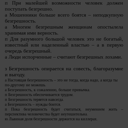
п При малейшей возможности человек должен
поступать безгрешно.
а Мошенники больше всего боятся – неподкупную
безгрешность.
а Многим безгрешным женщинам опостылела
хранимая ими верность.
п Для разумного большой человек это не богатый,
известный или наделенный властью – а в первую
очередь безгрешный.
а Люди испорченные – считают безгрешных лохами.
з Безгрешность опирается на совесть, благоразумие
и выгоду.
а Настоящая безгрешнность – это не тогда, когда надо, а когда ты
по-другому не можешь.
а Безгрешность, к сожалению, больше привычка.
п Безгрешность обеспечивается трудом.
п Безгрешность теряется навсегда.
а Безгрешность – нужды боится.
п Пока безгрешность будет считаться, неумением жить –
перспектива человечества будет неутешительна.
ю Львиная доля безгрешности держится на киллерах.