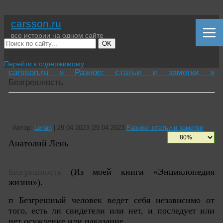
carsson.ru
все истории на одном сайте
OK
Перейти к содержимому
carsson.ru »
Разное: статьи и заметки »
Безгрешность
Безгрешность
Автор:
Lenan
|
29.04.2023
|
29.04.2023
Разное: статьи и заметки
Анатолий Лень
Безгрешность
(Из моей книги «Энциклопедия
жизни»).
п Безгрешный человек ведет себя независимо от
того, есть ли свидетели или нет, и последует или
нет осуждение или наказание.