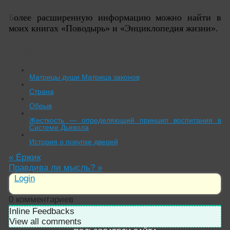
Б
олее расширенную информацию можно найти в
моих книгах «Поводырь» и «Энциклопедия жизни».
Читать похожие истории:
Матрицы души Матрица законов
Страна
Обрыв
Жесткость — определяющий принцип воспитания в
Системе Дьявола
История о покупке дверей
«
Ёржик
Правдива ли мысль?
»
Login
0
комментариев
Inline Feedbacks
View all comments