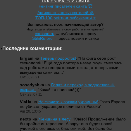
ПОЛЬЗОВАТЕЛИ САЙТА
Рейтинг писателей сайта 🏆
Активность пользователей 🚀
ТОП-100 рейтинг публикаций ⭐
Вы писатель, поэт, начинающий автор?
Ищете где опубликовать свои работы в интернете?!
carsson.ru
← публиковать прозу
StihiRu.pro
← здесь поэзия и стихи
Последние комментарии:
kirgam
на
Теперь подросток!
: “
Ни фига себе рост
технологий! Ещё года полтора назад люди смеялись
над роботами-генераторами текста, а теперь сами
вынуждены сами им…
”
Окт 3, 23:21
sosedyshka
на
Голая и переход в подростковый
возраст!
: “
Какой-то наивняк! )))
”
Сен 28, 07:11
VicUa
на
Не скачите к волкам,украинцы!
: “
зато Европа
не убивает украинцев в оличии от России
”
Авг 20, 13:45
nexto
на
Женщина в лесу
: “
Клёво! Продолжение было
бы крайне интересное! А вдруг она будет новой
училкой в его школе, биологичкой. Вот было бы