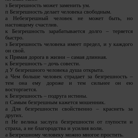
з Безгрешность может заменить ум.
п Безгрешность делает человека свободным.
а Небезгрешный человек не может быть, но
настоящему счастлив.
к Безгрешность зарабатывается долго – теряется
быстро.
з Безгрешность человека имеет предел, и у каждого
он свой.
к Прямая дорога в жизни – самая длинная.
к Безгрешность – дочь совести.
д У безгрешного человека душа открыта.
а Чем больше человек страдает за безгрешность –
тем она ему дороже и тем сильнее он ею
восторгается.
к Безгрешность – подруга истины.
п Самым безгрешным кажется мошенник.
а Для безгрешности свойственно – краснеть за
других.
п Не велика заслуга безгрешности от глупости и
страха, а не благородства и усилия воли.
а Безгрешному человеку можно многое простить.