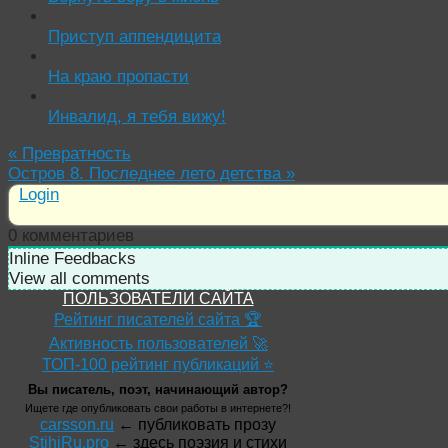
Приступ аппендицита
На краю пропасти
Инвалид, я тебя вижу!
«
Превратность
Остров 8. Последнее лето детства
»
Login
0
комментариев
Inline Feedbacks
View all comments
ПОЛЬЗОВАТЕЛИ САЙТА
Рейтинг писателей сайта 🏆
Активность пользователей 🚀
ТОП-100 рейтинг публикаций ⭐
Вы писатель, поэт, начинающий автор?
Ищете где опубликовать свои работы в интернете?!
carsson.ru
← публиковать прозу
StihiRu.pro
← здесь поэзия и стихи