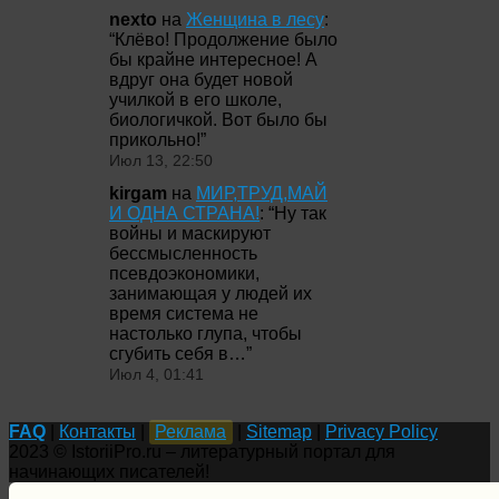
nexto
на
Женщина в лесу
:
“
Клёво! Продолжение было
бы крайне интересное! А
вдруг она будет новой
училкой в его школе,
биологичкой. Вот было бы
прикольно!
”
Июл 13, 22:50
kirgam
на
МИР,ТРУД,МАЙ
И ОДНА СТРАНА!
: “
Ну так
войны и маскируют
бессмысленность
псевдоэкономики,
занимающая у людей их
время система не
настолько глупа, чтобы
сгубить себя в…
”
Июл 4, 01:41
FAQ
|
Контакты
|
Реклама
|
Sitemap
|
Privacy Policy
2023 © IstoriiPro.ru – литературный портал для
начинающих писателей!