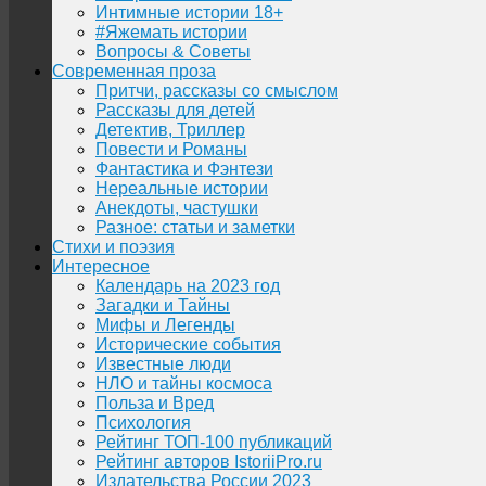
Интимные истории 18+
#Яжемать истории
Вопросы & Советы
Современная проза
Притчи, рассказы со смыслом
Рассказы для детей
Детектив, Триллер
Повести и Романы
Фантастика и Фэнтези
Нереальные истории
Анекдоты, частушки
Разное: статьи и заметки
Стихи и поэзия
Интересное
Календарь на 2023 год
Загадки и Тайны
Мифы и Легенды
Исторические события
Известные люди
НЛО и тайны космоса
Польза и Вред
Психология
Рейтинг ТОП-100 публикаций
Рейтинг авторов IstoriiPro.ru
Издательства России 2023