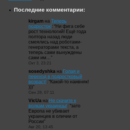
Последние комментарии:
kirgam
на
Теперь
подросток!
: “
Ни фига себе
рост технологий! Ещё года
полтора назад люди
смеялись над роботами-
генераторами текста, а
теперь сами вынуждены
сами им…
”
Окт 3, 23:21
sosedyshka
на
Голая и
переход в подростковый
возраст!
: “
Какой-то наивняк!
)))
”
Сен 28, 07:11
VicUa
на
Не скачите к
волкам,украинцы!
: “
зато
Европа не убивает
украинцев в оличии от
России
”
Авг 20, 13:45