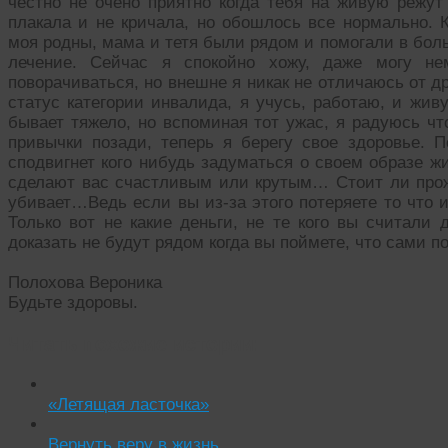
честно не очено приятно когда тебя на живую режу
плакала и не кричала, но обошлось все нормально.
моя родны, мама и тетя были рядом и помогали в бол
лечение. Сейчас я спокойно хожу, даже могу не
поворачиваться, но внешне я никак не отличаюсь от 
статус категории инвалида, я учусь, работаю, и жив
бывает тяжело, но вспоминая тот ужас, я радуюсь чт
привычки позади, теперь я берегу свое здоровье.
сподвигнет кого нибудь задуматься о своем образе жи
сделают вас счастливым или крутым… Стоит ли прожи
убивает…Ведь если вы из-за этого потеряете то что 
Только вот не какие деньги, не те кого вы считали 
доказать не будут рядом когда вы поймете, что сами п
Полохова Вероника
Будьте здоровы.
Читать похожие истории:
«Летящая ласточка»
Вернуть веру в жизнь