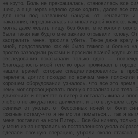
не круто. Боль не прекращалась, становилась все си
шею, а еще через неделю даже ходить, далее все ста
для шеи под названием бандаж, от ненависти и 
наказания, передвигалась на инвалидной коляске, ка
могла даже жевать пищу без боли, мне кололи около
была такая как будто мне заживо отрывали голову. О
застрелить меня, просила убить. Такое даже врагу
мной, представляю как ей было тяжело и больно н
просто разводили руками и просили врачей крупных г
обследования показывали только одно — поврежд
благодарность моей тете которая проживает в городе 
нашла врачей которые специализировались в проб
перелета, долгих походах по врачам меня положили 
хорошем оборудовании узналось, что все это время 
нему мог спровоцировать полную парализацию тела. Э
движениях и перелете в питер я осталать жива и впо
любого не аккуратного движения, и это в лучшем случ
сениках от уколах, от бессонных ночей от боли си
грязные потаму-что я не могла помыться… так я выг
меня поставил на ноги Питер… Все бы ничего, только
у меня из-за неправильно поставленного укола образо
сделали срочную операцию, убрали около стакана гн