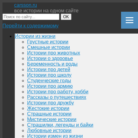
carsson.ru
все истории на одном сайте
OK
Перейти к содержимому
Истории из жизни
Грустные истории
Смешные истории
Истории про животных
Истории о здоровье
Беременность и роды
Истории про детей
Истории про школу
Студенческие годы
Истории про армию
Истории про работу, хобби
Рассказы о путешествиях
Истории про дружбу
Жестокие истории
Страшные истории
Мистические истории
Страшилки, легенды и байки
Любовные истории
Истории измен из жизни