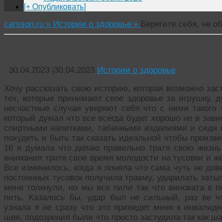
[+ Опубликовать]
carsson.ru »
Истории о здоровье »
Берегите себя, не о
Берегите себя, не обестенивайте свое здоровье.
30.04.2023
|
30.04.2023
Истории о здоровье
Хочу рассказать свою историю, которая возможно зас
тех, которые принимают свое здоровье за игрушку, 
несчастные случаи уверяют себя что с ними такого
который думал что все всегда будет хорошо не в зав
спиртными напитками, табачными изделиями и сидя н
похудеть и быть так сказать идеальной чтобы произв
16 я думала что делаю правильно тратя свою жизнь
внимания тратя свое время молодости на тусовки и ж
Все изменилось, когда я поняла что сама чуть не дов
постоянных тусовок получила травму, ударилать затыл
меня толкнули, но мы все пили так что виновата в 
пить. Казалось бы, удар был не сильный, раз ве чт
узнала я не сразу что это приведет меня к инвалидн
шея, подозрения были что просто застудила так как 